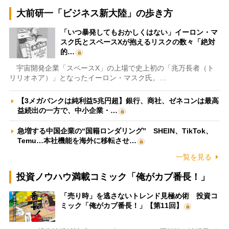
大前研一「ビジネス新大陸」の歩き方
「いつ暴発してもおかしくはない」イーロン・マ
スク氏とスペースXが抱えるリスクの数々「絶対
的…
宇宙開発企業「スペースX」の上場で史上初の「兆万長者（ト
リリオネア）」となったイーロン・マスク氏。…
【3メガバンクは純利益5兆円超】銀行、商社、ゼネコンは最高
益続出の一方で、中小企業・…
急増する中国企業の“国籍ロンダリング” SHEIN、TikTok、
Temu…本社機能を海外に移転させ…
一覧を見る
投資ノウハウ満載コミック「俺がカブ番長！」
「売り時」を逃さないトレンド見極め術 投資コ
ミック「俺がカブ番長！」【第11回】