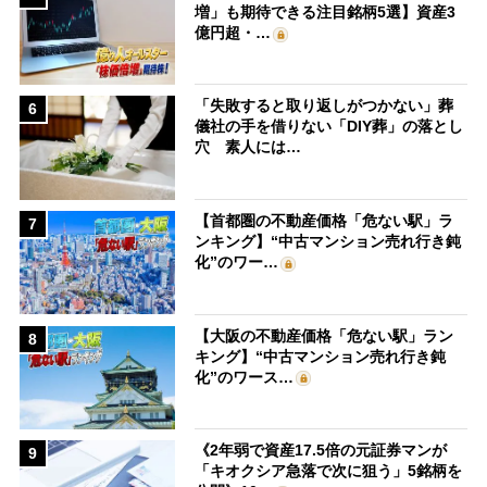
増」も期待できる注目銘柄5選】資産3
億円超・…
「失敗すると取り返しがつかない」葬
6
儀社の手を借りない「DIY葬」の落とし
穴 素人には…
【首都圏の不動産価格「危ない駅」ラ
7
ンキング】“中古マンション売れ行き鈍
化”のワー…
【大阪の不動産価格「危ない駅」ラン
8
キング】“中古マンション売れ行き鈍
化”のワース…
《2年弱で資産17.5倍の元証券マンが
9
「キオクシア急落で次に狙う」5銘柄を