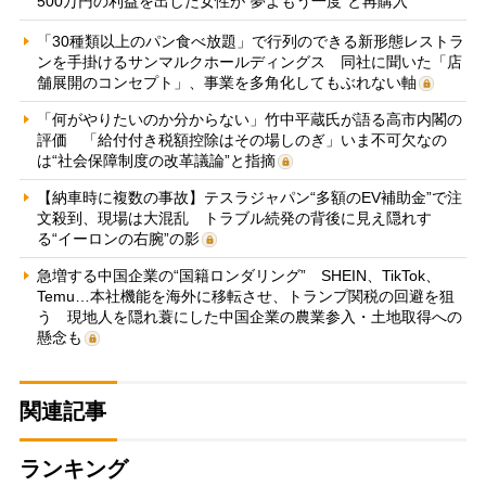
500万円の利益を出した女性が“夢よもう一度”と再購入
「30種類以上のパン食べ放題」で行列のできる新形態レストラ
ンを手掛けるサンマルクホールディングス 同社に聞いた「店
舗展開のコンセプト」、事業を多角化してもぶれない軸
「何がやりたいのか分からない」竹中平蔵氏が語る高市内閣の
評価 「給付付き税額控除はその場しのぎ」いま不可欠なの
は“社会保障制度の改革議論”と指摘
【納車時に複数の事故】テスラジャパン“多額のEV補助金”で注
文殺到、現場は大混乱 トラブル続発の背後に見え隠れす
る“イーロンの右腕”の影
急増する中国企業の“国籍ロンダリング” SHEIN、TikTok、
Temu…本社機能を海外に移転させ、トランプ関税の回避を狙
う 現地人を隠れ蓑にした中国企業の農業参入・土地取得への
懸念も
関連記事
ランキング