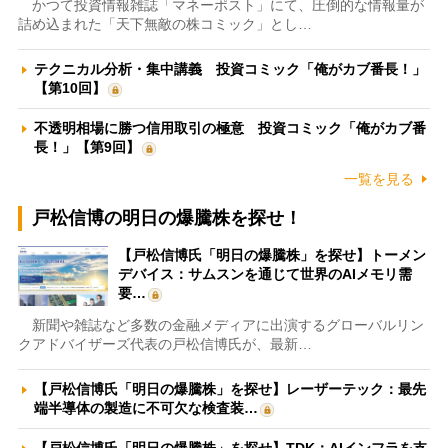
かつて投資情報雑誌「マネーポスト」にて、圧倒的な情報量が
詰め込まれた「天下無敵の株コミック」とし…
テクニカル分析・集中講義 投資コミック「俺がカブ番長！」
【第10回】
不透明相場に勝つ信用取引の極意 投資コミック「俺がカブ番
長！」【第9回】
一覧を見る
戸松信博の明日の爆騰株を探せ！
【戸松信博氏「明日の爆騰株」を探せ】トーメン
デバイス：サムスンを通じて世界のAIメモリ需
要…
新聞や雑誌など多数の金融メディアに出演するグローバルリン
クアドバイザーズ代表の戸松信博氏が、最新…
【戸松信博氏「明日の爆騰株」を探せ】レーザーテック：最先
端半導体の製造に不可欠な検査装…