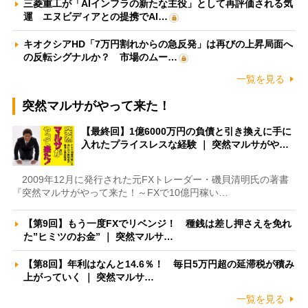
三菱重工が「AIインフラの新たな主役」として再評価される気
運 エヌビディアとの提携でAI…
キオクシアHD「7万円割れからの急反発」は再びの上昇局面へ
の反転シグナルか？ 市場のムー…
一覧を見る
突然マルサがやって来た！
【最終回】1億6000万円の負債と引き換えに手に
入れたプライスレスな経験 ｜ 突然マルサがや…
2009年12月に発行された元FXトレーダー・磯貝清明氏の著書
『突然マルサがやって来た！～FXで10億円稼い…
【第9回】もう一度FXでリベンジ！ 種銭は差し押さえを免れ
た”ヒミツのお金” ｜ 突然マルサ…
【第8回】年利はなんと14.6％！ 毎日5万円超の延滞税が積み
上がっていく ｜ 突然マルサ…
一覧を見る