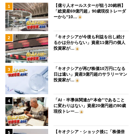
【億り人オールスターが狙う20銘柄】
1
「総資産69億円超」90歳現役トレーダ
ーから“10…
「キオクシアが今後も利益を出し続け
2
るかは分からない」資産11億円の個人
投資家が…
「キオクシアが再び株価10万円になる
3
日は遠い」資産3億円超のサラリーマン
投資家が…
「AI・半導体関連が“本命”であること
4
に変わりはない」資産20億円超の90歳
現役トレー…
【キオクシア・ショック後に「株価倍
5