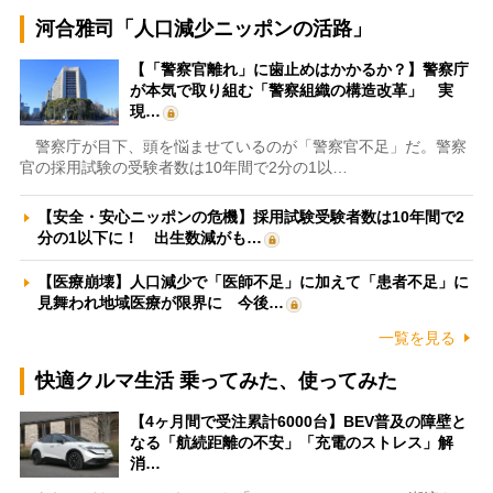
河合雅司「人口減少ニッポンの活路」
【「警察官離れ」に歯止めはかかるか？】警察庁
が本気で取り組む「警察組織の構造改革」 実
現…
警察庁が目下、頭を悩ませているのが「警察官不足」だ。警察
官の採用試験の受験者数は10年間で2分の1以…
【安全・安心ニッポンの危機】採用試験受験者数は10年間で2
分の1以下に！ 出生数減がも…
【医療崩壊】人口減少で「医師不足」に加えて「患者不足」に
見舞われ地域医療が限界に 今後…
一覧を見る
快適クルマ生活 乗ってみた、使ってみた
【4ヶ月間で受注累計6000台】BEV普及の障壁と
なる「航続距離の不安」「充電のストレス」解
消…