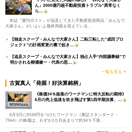
ん」2000億円超不動産投資トラブル“異常なく
ら…
本誌『週刊ポスト』が追及してきた不動産投資商品「みんなで
大家さん」がいよいよ最終局面を迎えている…
【独走スクープ・みんなで大家さん】二転三転した“成田プロ
ジェクト”の計画変更の裏で起き…
【追及スクープ・みんなで大家さん】独占入手“内部議事録”で
明かされる柳瀬健一・代表の思…
一覧を見る
古賀真人「発掘！好決算銘柄」
《株価34％急落のワークマンに特大反転の期待》
6月の売上低迷を吹き飛ばす第1四半期決算、…
6月3日に8330円をつけたワークマン（東証スタンダード・
7564）の株価は、わずか1カ月あまりで約34％下落…