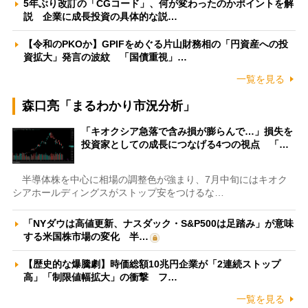
5年ぶり改訂の「CGコード」、何が変わったのかポイントを解
説 企業に成長投資の具体的な説…
【令和のPKOか】GPIFをめぐる片山財務相の「円資産への投
資拡大」発言の波紋 「国債重視」…
一覧を見る
森口亮「まるわかり市況分析」
「キオクシア急落で含み損が膨らんで…」損失を
投資家としての成長につなげる4つの視点 「…
半導体株を中心に相場の調整色が強まり、7月中旬にはキオク
シアホールディングスがストップ安をつけるな…
「NYダウは高値更新、ナスダック・S&P500は足踏み」が意味
する米国株市場の変化 半…
【歴史的な爆騰劇】時価総額10兆円企業が「2連続ストップ
高」「制限値幅拡大」の衝撃 フ…
一覧を見る