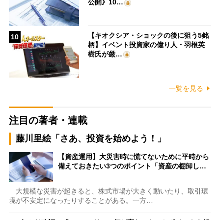
公開》10…
【キオクシア・ショックの後に狙う5銘
10
柄】イベント投資家の億り人・羽根英
樹氏が厳…
一覧を見る
注目の著者・連載
藤川里絵「さあ、投資を始めよう！」
【資産運用】大災害時に慌てないために平時から
備えておきたい3つのポイント「資産の棚卸し…
大規模な災害が起きると、株式市場が大きく動いたり、取引環
境が不安定になったりすることがある。一方…