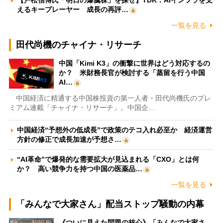
【戸松信博氏「明日の爆騰株」を探せ】TDK：AIインフラを支
えるキープレーヤー 成長の再評…
一覧を見る
田代尚機のチャイナ・リサーチ
中国「Kimi K3」の衝撃に世界はどう対応するの
か？ 米財務長官が検討する「蒸留を行う中国
AI…
中国経済に精通する中国株投資の第一人者・田代尚機氏のプレ
ミアム連載「チャイナ・リサーチ」。中国企…
中国経済“予想外の低成長”で政策のテコ入れ必至か 経済運営
方針の修正で成長加速が予想さ…
“AI革命”で爆発的な需要拡大が見込まれる「CXO」とは何
か？ 高い競争力を持つ中国の医薬品…
一覧を見る
「みんなで大家さん」配当ストップ騒動の内幕
《ついに見えた問題の核心》「みんなで大家さ