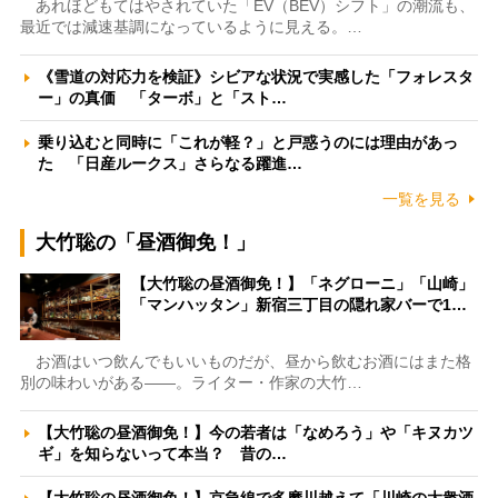
あれほどもてはやされていた「EV（BEV）シフト」の潮流も、
最近では減速基調になっているように見える。…
《雪道の対応力を検証》シビアな状況で実感した「フォレスタ
ー」の真価 「ターボ」と「スト…
乗り込むと同時に「これが軽？」と戸惑うのには理由があっ
た 「日産ルークス」さらなる躍進…
一覧を見る
大竹聡の「昼酒御免！」
【大竹聡の昼酒御免！】「ネグローニ」「山崎」
「マンハッタン」新宿三丁目の隠れ家バーで1…
お酒はいつ飲んでもいいものだが、昼から飲むお酒にはまた格
別の味わいがある――。ライター・作家の大竹…
【大竹聡の昼酒御免！】今の若者は「なめろう」や「キヌカツ
ギ」を知らないって本当？ 昔の…