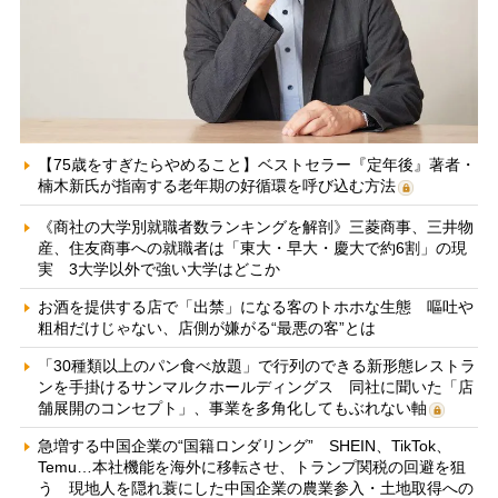
【75歳をすぎたらやめること】ベストセラー『定年後』著者・
楠木新氏が指南する老年期の好循環を呼び込む方法
《商社の大学別就職者数ランキングを解剖》三菱商事、三井物
産、住友商事への就職者は「東大・早大・慶大で約6割」の現
実 3大学以外で強い大学はどこか
お酒を提供する店で「出禁」になる客のトホホな生態 嘔吐や
粗相だけじゃない、店側が嫌がる“最悪の客”とは
「30種類以上のパン食べ放題」で行列のできる新形態レストラ
ンを手掛けるサンマルクホールディングス 同社に聞いた「店
舗展開のコンセプト」、事業を多角化してもぶれない軸
急増する中国企業の“国籍ロンダリング” SHEIN、TikTok、
Temu…本社機能を海外に移転させ、トランプ関税の回避を狙
う 現地人を隠れ蓑にした中国企業の農業参入・土地取得への