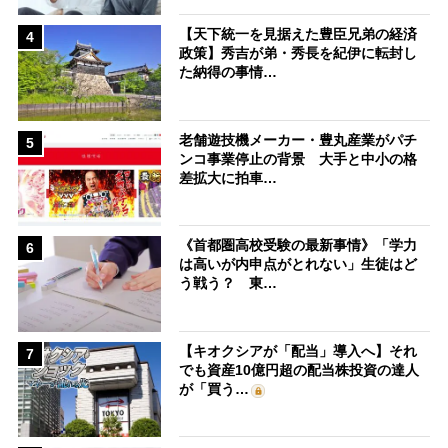
【天下統一を見据えた豊臣兄弟の経済
4
政策】秀吉が弟・秀長を紀伊に転封し
た納得の事情…
老舗遊技機メーカー・豊丸産業がパチ
5
ンコ事業停止の背景 大手と中小の格
差拡大に拍車…
《首都圏高校受験の最新事情》「学力
6
は高いが内申点がとれない」生徒はど
う戦う？ 東…
【キオクシアが「配当」導入へ】それ
7
でも資産10億円超の配当株投資の達人
が「買う…