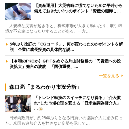
【資産運用】大災害時に慌てないために平時から
備えておきたい3つのポイント「資産の棚卸し…
大規模な災害が起きると、株式市場が大きく動いたり、取引環
境が不安定になったりすることがある。一方…
5年ぶり改訂の「CGコード」、何が変わったのかポイントを解
説 企業に成長投資の具体的な説…
【令和のPKOか】GPIFをめぐる片山財務相の「円資産への投
資拡大」発言の波紋 「国債重視」…
一覧を見る
森口亮「まるわかり市況分析」
「トレンド転換のスイッチになり得る」“介入慣
れ”した市場心理を変える「日米協調為替介入」
…
日米両政府が、約28年ぶりとなる円買いの協調介入に踏み切っ
た。米国も追加介入を辞さない姿勢を示して…