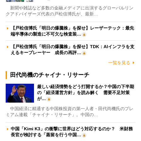
新聞や雑誌など多数の金融メディアに出演するグローバルリン
クアドバイザーズ代表の戸松信博氏が、最新…
【戸松信博氏「明日の爆騰株」を探せ】レーザーテック：最先
端半導体の製造に不可欠な検査装…
【戸松信博氏「明日の爆騰株」を探せ】TDK：AIインフラを支
えるキープレーヤー 成長の再評…
一覧を見る
田代尚機のチャイナ・リサーチ
厳しい経済情勢をどう打開するか？中国の下半期
の「経済運営方針」を読み解く 需要不足対策
が…
中国経済に精通する中国株投資の第一人者・田代尚機氏のプレ
ミアム連載「チャイナ・リサーチ」。中国の…
中国「Kimi K3」の衝撃に世界はどう対応するのか？ 米財務
長官が検討する「蒸留を行う中国…