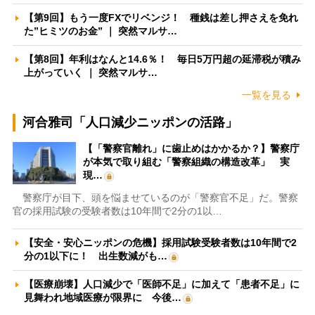
【第9回】もう一度FXでリベンジ！ 種銭は差し押さえを免れ
た”ヒミツのお金” ｜ 突然マルサ…
【第8回】年利はなんと14.6％！ 毎日5万円超の延滞税が積み
上がっていく ｜ 突然マルサ…
一覧を見る
河合雅司「人口減少ニッポンの活路」
【「警察官離れ」に歯止めはかかるか？】警察庁
が本気で取り組む「警察組織の構造改革」 実
現…
警察庁が目下、頭を悩ませているのが「警察官不足」だ。警察
官の採用試験の受験者数は10年間で2分の1以…
【安全・安心ニッポンの危機】採用試験受験者数は10年間で2
分の1以下に！ 出生数減がも…
【医療崩壊】人口減少で「医師不足」に加えて「患者不足」に
見舞われ地域医療が限界に 今後…