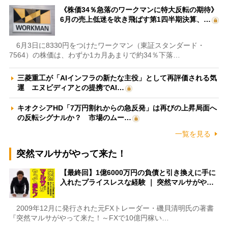
《株価34％急落のワークマンに特大反転の期待》
6月の売上低迷を吹き飛ばす第1四半期決算、…
6月3日に8330円をつけたワークマン（東証スタンダード・
7564）の株価は、わずか1カ月あまりで約34％下落…
三菱重工が「AIインフラの新たな主役」として再評価される気
運 エヌビディアとの提携でAI…
キオクシアHD「7万円割れからの急反発」は再びの上昇局面へ
の反転シグナルか？ 市場のムー…
一覧を見る
突然マルサがやって来た！
【最終回】1億6000万円の負債と引き換えに手に
入れたプライスレスな経験 ｜ 突然マルサがや…
2009年12月に発行された元FXトレーダー・磯貝清明氏の著書
『突然マルサがやって来た！～FXで10億円稼い…