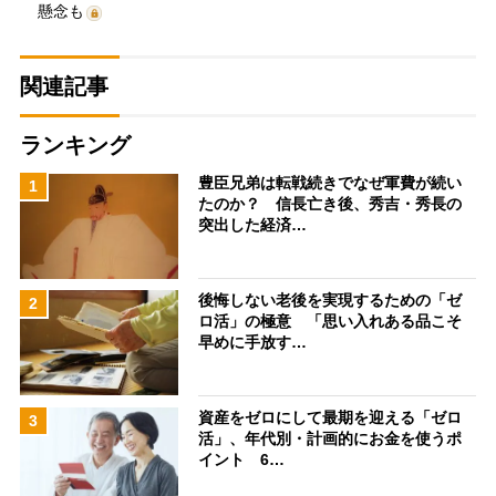
懸念も
関連記事
ランキング
豊臣兄弟は転戦続きでなぜ軍費が続い
1
たのか？ 信長亡き後、秀吉・秀長の
突出した経済…
後悔しない老後を実現するための「ゼ
2
ロ活」の極意 「思い入れある品こそ
早めに手放す…
資産をゼロにして最期を迎える「ゼロ
3
活」、年代別・計画的にお金を使うポ
イント 6…