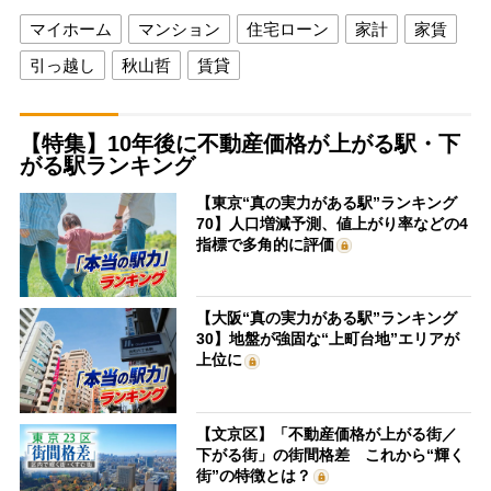
マイホーム
マンション
住宅ローン
家計
家賃
引っ越し
秋山哲
賃貸
【特集】10年後に不動産価格が上がる駅・下
がる駅ランキング
【東京“真の実力がある駅”ランキング
70】人口増減予測、値上がり率などの4
指標で多角的に評価
【大阪“真の実力がある駅”ランキング
30】地盤が強固な“上町台地”エリアが
上位に
【文京区】「不動産価格が上がる街／
下がる街」の街間格差 これから“輝く
街”の特徴とは？