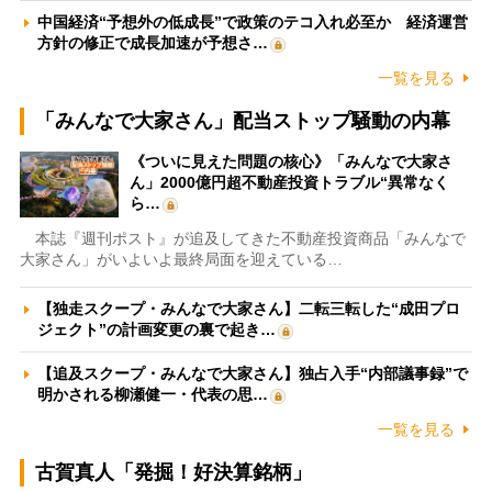
中国経済“予想外の低成長”で政策のテコ入れ必至か 経済運営
方針の修正で成長加速が予想さ…
一覧を見る
「みんなで大家さん」配当ストップ騒動の内幕
《ついに見えた問題の核心》「みんなで大家さ
ん」2000億円超不動産投資トラブル“異常なく
ら…
本誌『週刊ポスト』が追及してきた不動産投資商品「みんなで
大家さん」がいよいよ最終局面を迎えている…
【独走スクープ・みんなで大家さん】二転三転した“成田プロ
ジェクト”の計画変更の裏で起き…
【追及スクープ・みんなで大家さん】独占入手“内部議事録”で
明かされる柳瀬健一・代表の思…
一覧を見る
古賀真人「発掘！好決算銘柄」