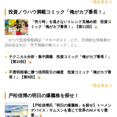
一覧を見る
投資ノウハウ満載コミック「俺がカブ番長！」
「売り時」を逃さないトレンド見極め術 投資コ
ミック「俺がカブ番長！」【第11回】
かつて投資情報雑誌「マネーポスト」にて、圧倒的な情報量が
詰め込まれた「天下無敵の株コミック」とし…
テクニカル分析・集中講義 投資コミック「俺がカブ番長！」
【第10回】
不透明相場に勝つ信用取引の極意 投資コミック「俺がカブ番
長！」【第9回】
一覧を見る
戸松信博の明日の爆騰株を探せ！
【戸松信博氏「明日の爆騰株」を探せ】トーメン
デバイス：サムスンを通じて世界のAIメモリ需
要…