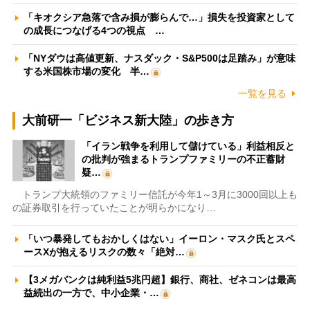
「キオクシア急落で含み損が膨らんで…」損失を投資家として
の成長につなげる4つの視点 …
「NYダウは高値更新、ナスダック・S&P500は足踏み」が意味
する米国株市場の変化 半…
一覧を見る
大前研一「ビジネス新大陸」の歩き方
「イラン戦争を利用して儲けている」利益相反と
の批判が強まるトランプファミリーの不正蓄財
疑…
トランプ大統領のファミリー信託が今年1～3月に3000回以上も
の証券取引を行っていたことが明らかになり…
「いつ暴発してもおかしくはない」イーロン・マスク氏とスペ
ースXが抱えるリスクの数々「絶対…
【3メガバンクは純利益5兆円超】銀行、商社、ゼネコンは最高
益続出の一方で、中小企業・…