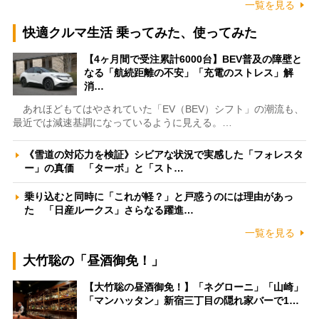
一覧を見る
快適クルマ生活 乗ってみた、使ってみた
【4ヶ月間で受注累計6000台】BEV普及の障壁と
なる「航続距離の不安」「充電のストレス」解
消…
あれほどもてはやされていた「EV（BEV）シフト」の潮流も、
最近では減速基調になっているように見える。…
《雪道の対応力を検証》シビアな状況で実感した「フォレスタ
ー」の真価 「ターボ」と「スト…
乗り込むと同時に「これが軽？」と戸惑うのには理由があっ
た 「日産ルークス」さらなる躍進…
一覧を見る
大竹聡の「昼酒御免！」
【大竹聡の昼酒御免！】「ネグローニ」「山崎」
「マンハッタン」新宿三丁目の隠れ家バーで1…