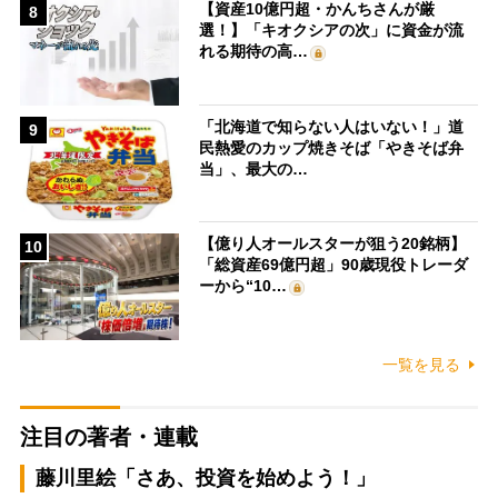
【資産10億円超・かんちさんが厳
8
選！】「キオクシアの次」に資金が流
れる期待の高…
「北海道で知らない人はいない！」道
9
民熱愛のカップ焼きそば「やきそば弁
当」、最大の…
【億り人オールスターが狙う20銘柄】
10
「総資産69億円超」90歳現役トレーダ
ーから“10…
一覧を見る
注目の著者・連載
藤川里絵「さあ、投資を始めよう！」