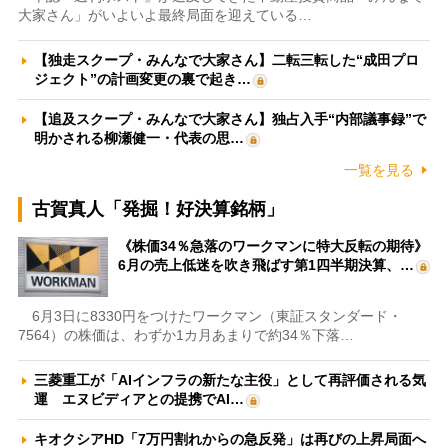
大家さん」がいよいよ最終局面を迎えている…
【独走スクープ・みんなで大家さん】二転三転した“成田プロ
ジェクト”の計画変更の裏で起き…
【追及スクープ・みんなで大家さん】独占入手“内部議事録”で
明かされる柳瀬健一・代表の思…
一覧を見る
古賀真人「発掘！好決算銘柄」
《株価34％急落のワークマンに特大反転の期待》
6月の売上低迷を吹き飛ばす第1四半期決算、…
6月3日に8330円をつけたワークマン（東証スタンダード・
7564）の株価は、わずか1カ月あまりで約34％下落…
三菱重工が「AIインフラの新たな主役」として再評価される気
運 エヌビディアとの提携でAI…
キオクシアHD「7万円割れからの急反発」は再びの上昇局面へ