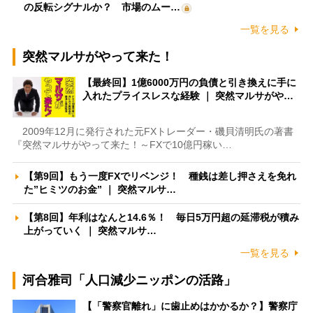
の反転シグナルか？ 市場のムー…
一覧を見る
突然マルサがやって来た！
【最終回】1億6000万円の負債と引き換えに手に
入れたプライスレスな経験 ｜ 突然マルサがや…
2009年12月に発行された元FXトレーダー・磯貝清明氏の著書
『突然マルサがやって来た！～FXで10億円稼い…
【第9回】もう一度FXでリベンジ！ 種銭は差し押さえを免れ
た”ヒミツのお金” ｜ 突然マルサ…
【第8回】年利はなんと14.6％！ 毎日5万円超の延滞税が積み
上がっていく ｜ 突然マルサ…
一覧を見る
河合雅司「人口減少ニッポンの活路」
【「警察官離れ」に歯止めはかかるか？】警察庁