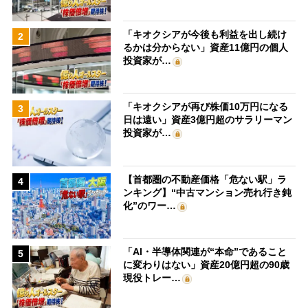
「キオクシアが今後も利益を出し続け
2
るかは分からない」資産11億円の個人
投資家が…
「キオクシアが再び株価10万円になる
3
日は遠い」資産3億円超のサラリーマン
投資家が…
【首都圏の不動産価格「危ない駅」ラ
4
ンキング】“中古マンション売れ行き鈍
化”のワー…
「AI・半導体関連が“本命”であること
5
に変わりはない」資産20億円超の90歳
現役トレー…