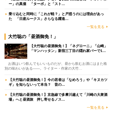
ー」の真価 「ターボ」と「スト…
乗り込むと同時に「これが軽？」と戸惑うのには理由があっ
た 「日産ルークス」さらなる躍進…
一覧を見る
大竹聡の「昼酒御免！」
【大竹聡の昼酒御免！】「ネグローニ」「山崎」
「マンハッタン」新宿三丁目の隠れ家バーで1…
お酒はいつ飲んでもいいものだが、昼から飲むお酒にはまた格
別の味わいがある――。ライター・作家の大竹…
【大竹聡の昼酒御免！】今の若者は「なめろう」や「キヌカツ
ギ」を知らないって本当？ 昔の…
【大竹聡の昼酒御免！】京急線で多摩川越えて「川崎の大衆酒
場」へと昼酒旅 押し寄せるノス…
一覧を見る