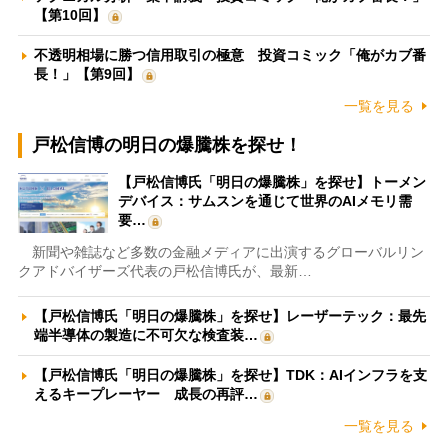
【第10回】
不透明相場に勝つ信用取引の極意 投資コミック「俺がカブ番
長！」【第9回】
一覧を見る
戸松信博の明日の爆騰株を探せ！
【戸松信博氏「明日の爆騰株」を探せ】トーメン
デバイス：サムスンを通じて世界のAIメモリ需
要…
新聞や雑誌など多数の金融メディアに出演するグローバルリン
クアドバイザーズ代表の戸松信博氏が、最新…
【戸松信博氏「明日の爆騰株」を探せ】レーザーテック：最先
端半導体の製造に不可欠な検査装…
【戸松信博氏「明日の爆騰株」を探せ】TDK：AIインフラを支
えるキープレーヤー 成長の再評…
一覧を見る