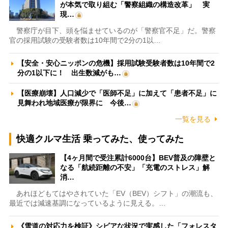
が本気で取り組む「警察組織の構造改革」 実
現…
警察庁が目下、頭を悩ませているのが「警察官不足」だ。警察
官の採用試験の受験者数は10年間で2分の1以…
【安全・安心ニッポンの危機】採用試験受験者数は10年間で2
分の1以下に！ 出生数減がも…
【医療崩壊】人口減少で「医師不足」に加えて「患者不足」に
見舞われ地域医療が限界に 今後…
一覧を見る
快適クルマ生活 乗ってみた、使ってみた
【4ヶ月間で受注累計6000台】BEV普及の障壁と
なる「航続距離の不安」「充電のストレス」解
消…
あれほどもてはやされていた「EV（BEV）シフト」の潮流も、
最近では減速基調になっているように見える。…
《雪道の対応力を検証》シビアな状況で実感した「フォレスタ