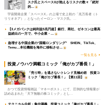
スク氏とスペースXが抱えるリスクの数々「絶対
的…
宇宙開発企業「スペースX」の上場で史上初の「兆万長者（ト
リリオネア）」となったイーロン・マスク氏。…
【3メガバンクは純利益5兆円超】銀行、商社、ゼネコンは最高
益続出の一方で、中小企業・…
急増する中国企業の“国籍ロンダリング” SHEIN、TikTok、
Temu…本社機能を海外に移転させ…
一覧を見る
投資ノウハウ満載コミック「俺がカブ番長！」
「売り時」を逃さないトレンド見極め術 投資コ
ミック「俺がカブ番長！」【第11回】
かつて投資情報雑誌「マネーポスト」にて、圧倒的な情報量が
詰め込まれた「天下無敵の株コミック」とし…
テクニカル分析・集中講義 投資コミック「俺がカブ番長！」