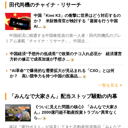
田代尚機のチャイナ・リサーチ
中国「Kimi K3」の衝撃に世界はどう対応するの
か？ 米財務長官が検討する「蒸留を行う中国
AI…
中国経済に精通する中国株投資の第一人者・田代尚機氏のプレ
ミアム連載「チャイナ・リサーチ」。中国企…
中国経済“予想外の低成長”で政策のテコ入れ必至か 経済運営
方針の修正で成長加速が予想さ…
“AI革命”で爆発的な需要拡大が見込まれる「CXO」とは何
か？ 高い競争力を持つ中国の医薬品…
一覧を見る
「みんなで大家さん」配当ストップ騒動の内幕
《ついに見えた問題の核心》「みんなで大家さ
ん」2000億円超不動産投資トラブル“異常なく
ら…
本誌『週刊ポスト』が追及してきた不動産投資商品「みんなで