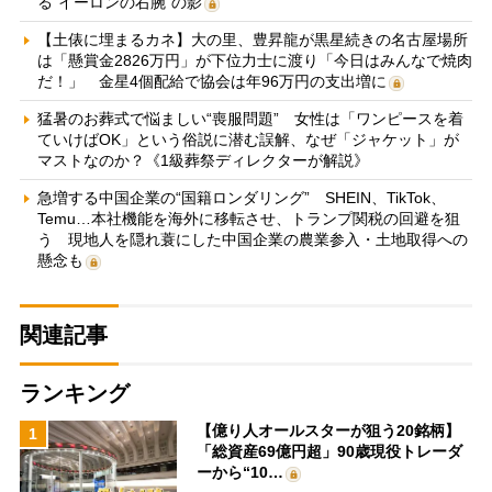
る“イーロンの右腕”の影
【土俵に埋まるカネ】大の里、豊昇龍が黒星続きの名古屋場所
は「懸賞金2826万円」が下位力士に渡り「今日はみんなで焼肉
だ！」 金星4個配給で協会は年96万円の支出増に
猛暑のお葬式で悩ましい“喪服問題” 女性は「ワンピースを着
ていけばOK」という俗説に潜む誤解、なぜ「ジャケット」が
マストなのか？《1級葬祭ディレクターが解説》
急増する中国企業の“国籍ロンダリング” SHEIN、TikTok、
Temu…本社機能を海外に移転させ、トランプ関税の回避を狙
う 現地人を隠れ蓑にした中国企業の農業参入・土地取得への
懸念も
関連記事
ランキング
【億り人オールスターが狙う20銘柄】
1
「総資産69億円超」90歳現役トレーダ
ーから“10…