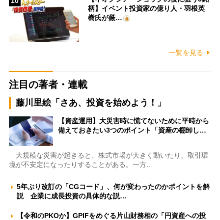
10
柄】イベント投資家の億り人・羽根英
樹氏が厳…
一覧を見る
注目の著者・連載
藤川里絵「さあ、投資を始めよう！」
【資産運用】大災害時に慌てないために平時から
備えておきたい3つのポイント「資産の棚卸し…
大規模な災害が起きると、株式市場が大きく動いたり、取引環
境が不安定になったりすることがある。一方…
5年ぶり改訂の「CGコード」、何が変わったのかポイントを解
説 企業に成長投資の具体的な説…
【令和のPKOか】GPIFをめぐる片山財務相の「円資産への投