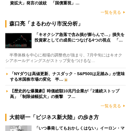
資拡大」発言の波紋 「国債重視」…
一覧を見る
森口亮「まるわかり市況分析」
「キオクシア急落で含み損が膨らんで…」損失を
投資家としての成長につなげる4つの視点 「…
半導体株を中心に相場の調整色が強まり、7月中旬にはキオク
シアホールディングスがストップ安をつけるな…
「NYダウは高値更新、ナスダック・S&P500は足踏み」が意味
する米国株市場の変化 半…
【歴史的な爆騰劇】時価総額10兆円企業が「2連続ストップ
高」「制限値幅拡大」の衝撃 フ…
一覧を見る
大前研一「ビジネス新大陸」の歩き方
「いつ暴発してもおかしくはない」イーロン・マ