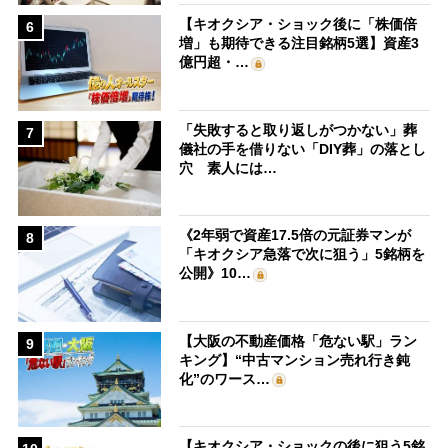
【キオクシア・ショック後に「株価倍
6
増」も期待できる注目銘柄5選】資産3
億円超・…
「失敗すると取り返しがつかない」葬
7
儀社の手を借りない「DIY葬」の落とし
穴 素人には…
《2年弱で資産17.5倍の元証券マンが
8
「キオクシア急落で次に狙う」5銘柄を
公開》10…
【大阪の不動産価格「危ない駅」ラン
9
キング】“中古マンション売れ行き鈍
化”のワース…
【キオクシア・ショックの後に狙う5銘