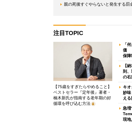
親の死後すぐやらないと発生する罰
注目TOPIC
「何
価 
保障
【納
到、
の右
【75歳をすぎたらやめること】
キオ
ベストセラー『定年後』著者・
妙味
楠木新氏が指南する老年期の好
える
循環を呼び込む方法
急増
Te
現地