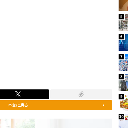
5
6
7
8
9
本文に戻る
10