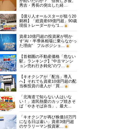
が続いたのか？ 信長亡き後、
秀吉・秀長の突出した経…
【億り人オールスターが狙う20
銘柄】「総資産69億円超」90歳
現役トレーダーから“1…
資産10億円超の投資家が明か
す“AI・半導体相場に乗らなかっ
た理由” フルポジショ…
【首都圏の不動産価格「危ない
駅」ランキング】“中古マンシ
ョン売れ行き鈍化”のワ…
【キオクシアが「配当」導入
へ】それでも資産10億円超の配
当株投資の達人が「買…
「北海道で知らない人はいな
い！」道民熱愛のカップ焼きそ
ば「やきそば弁当」、最大…
「キオクシアが再び株価10万円
になる日は遠い」資産3億円超
のサラリーマン投資家…