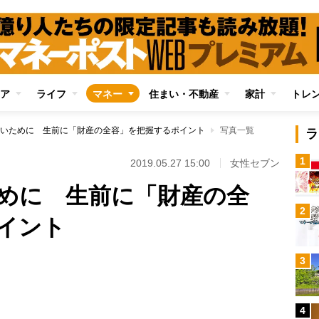
ア
ライフ
マネー
住まい・不動産
家計
トレ
いために 生前に「財産の全容」を把握するポイント
写真一覧
ラ
1
2019.05.27 15:00
女性セブン
めに 生前に「財産の全
2
イント
3
Loaded
:
100.00%
4