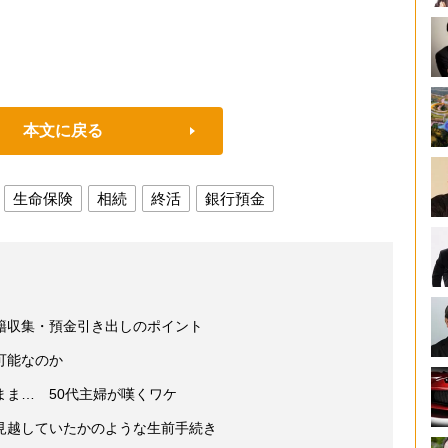
本文に戻る
生命保険
相続
終活
銀行預金
籍収集・預金引き出しのポイント
可能なのか
まま… 50代主婦が嘆くワケ
見越していたかのような生前手続き