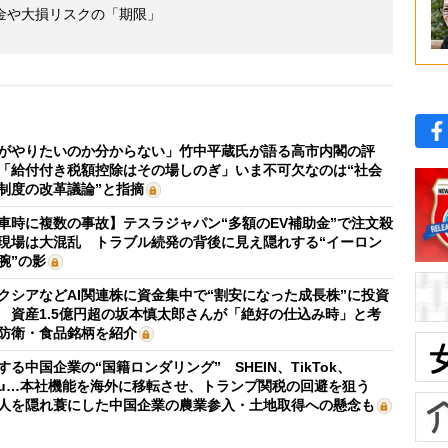
金や大損リスクの「期限」
がやりたいのか分からない」竹中平蔵氏が語る高市内閣の評
「給付付き税額控除はその場しのぎ」いま不可欠なのは“社会
制度の改革議論”と指摘
車時に複数の事故】テスラジャパン“多額のEV補助金”で注文殺
現場は大混乱 トラブル続発の背後に見え隠れする“イーロン
腕”の影
クシアなどAI関連株に資金集中で“割安になった成長株”に投資
 資産1.5億円超の坂本慎太郎さんが「絶好の仕込み時」と考
防衛・食品銘柄を紹介
する中国企業の“国籍ロンダリング” SHEIN、TikTok、
mu…本社機能を海外に移転させ、トランプ関税の回避を狙う
人を隠れ蓑にした中国企業の農業参入・土地取得への懸念も