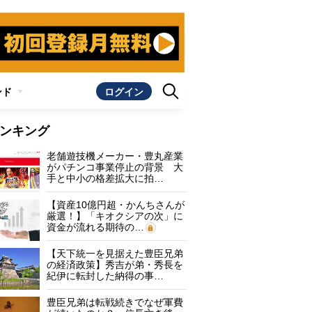
ンド
ログイン
ンキング
老舗遊技機メーカー・豊丸産業
がパチンコ事業停止の背景 大
手と中小の格差拡大に拍…
【資産10億円超・かんちさんが
厳選！】「キオクシアの次」に
資金が流れる期待の…
【天下統一を見据えた豊臣兄弟
の経済政策】秀吉が弟・秀長を
紀伊に転封した納得の事…
豊臣兄弟は転戦続きでなぜ軍費