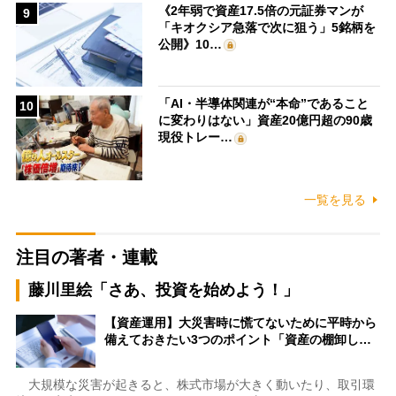
《2年弱で資産17.5倍の元証券マンが
9
「キオクシア急落で次に狙う」5銘柄を
公開》10…
「AI・半導体関連が“本命”であること
10
に変わりはない」資産20億円超の90歳
現役トレー…
一覧を見る
注目の著者・連載
藤川里絵「さあ、投資を始めよう！」
【資産運用】大災害時に慌てないために平時から
備えておきたい3つのポイント「資産の棚卸し…
大規模な災害が起きると、株式市場が大きく動いたり、取引環