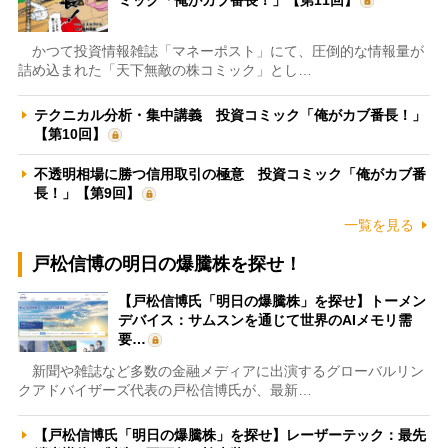
かつて投資情報雑誌「マネーポスト」にて、圧倒的な情報量が
詰め込まれた「天下無敵の株コミック」とし…
テクニカル分析・集中講義 投資コミック「俺がカブ番長！」
【第10回】
不透明相場に勝つ信用取引の極意 投資コミック「俺がカブ番
長！」【第9回】
一覧を見る
戸松信博の明日の爆騰株を探せ！
【戸松信博氏「明日の爆騰株」を探せ】トーメン
デバイス：サムスンを通じて世界のAIメモリ需
要…
新聞や雑誌など多数の金融メディアに出演するグローバルリン
クアドバイザーズ代表の戸松信博氏が、最新…
【戸松信博氏「明日の爆騰株」を探せ】レーザーテック：最先