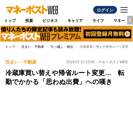
ログイン
トップ
投資
ビジネス
キャリア
ライフ
マネー
トップ
住まい・不動産
引っ越し・移住
冷蔵庫買い替えや帰省ルート変更…
住まい・不動産
2019.07.12 15:00
マネーポストWEB
冷蔵庫買い替えや帰省ルート変更… 転
勤でかかる「思わぬ出費」への嘆き
Loaded
:
100.00%
/
Unmute