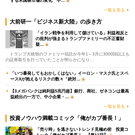
する米国株市場の変化 半…
一覧を見る
大前研一「ビジネス新大陸」の歩き方
「イラン戦争を利用して儲けている」利益相反と
の批判が強まるトランプファミリーの不正蓄財
疑…
トランプ大統領のファミリー信託が今年1～3月に3000回以上も
の証券取引を行っていたことが明らかになり…
「いつ暴発してもおかしくはない」イーロン・マスク氏とスペ
ースXが抱えるリスクの数々「絶対…
【3メガバンクは純利益5兆円超】銀行、商社、ゼネコンは最高
益続出の一方で、中小企業・…
一覧を見る
投資ノウハウ満載コミック「俺がカブ番長！」
「売り時」を逃さないトレンド見極め術 投資コ
ミック「俺がカブ番長！」【第11回】