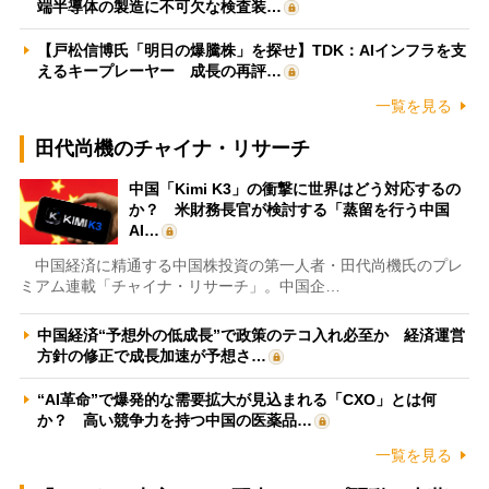
端半導体の製造に不可欠な検査装…
【戸松信博氏「明日の爆騰株」を探せ】TDK：AIインフラを支
えるキープレーヤー 成長の再評…
一覧を見る
田代尚機のチャイナ・リサーチ
中国「Kimi K3」の衝撃に世界はどう対応するの
か？ 米財務長官が検討する「蒸留を行う中国
AI…
中国経済に精通する中国株投資の第一人者・田代尚機氏のプレ
ミアム連載「チャイナ・リサーチ」。中国企…
中国経済“予想外の低成長”で政策のテコ入れ必至か 経済運営
方針の修正で成長加速が予想さ…
“AI革命”で爆発的な需要拡大が見込まれる「CXO」とは何
か？ 高い競争力を持つ中国の医薬品…
一覧を見る