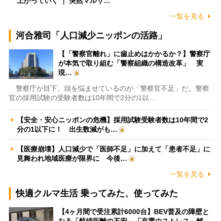
上がっていく ｜ 突然マルサ…
一覧を見る
河合雅司「人口減少ニッポンの活路」
【「警察官離れ」に歯止めはかかるか？】警察庁
が本気で取り組む「警察組織の構造改革」 実
現…
警察庁が目下、頭を悩ませているのが「警察官不足」だ。警察
官の採用試験の受験者数は10年間で2分の1以…
【安全・安心ニッポンの危機】採用試験受験者数は10年間で2
分の1以下に！ 出生数減がも…
【医療崩壊】人口減少で「医師不足」に加えて「患者不足」に
見舞われ地域医療が限界に 今後…
一覧を見る
快適クルマ生活 乗ってみた、使ってみた
【4ヶ月間で受注累計6000台】BEV普及の障壁と
なる「航続距離の不安」「充電のストレス」解