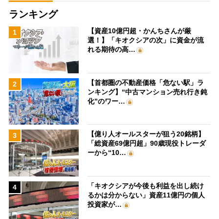
ランキング
【資産10億円超・かんちさんが厳
1
選！】「キオクシアの次」に資金が流
れる期待の高…
【首都圏の不動産価格「危ない駅」ラ
2
ンキング】“中古マンション売れ行き鈍
化”のワー…
【億り人オールスターが狙う20銘柄】
3
「総資産69億円超」90歳現役トレーダ
ーから“10…
「キオクシアが今後も利益を出し続け
4
るかは分からない」資産11億円の個人
投資家が…