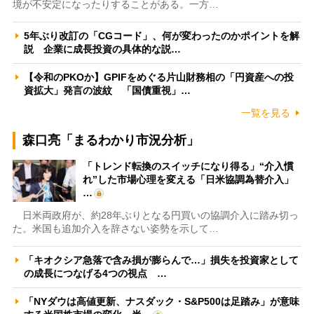
境が不安定になったりすることがある。一方…
5年ぶり改訂の「CGコード」、何が変わったのかポイントを解
説 企業に成長投資の具体的な説…
【令和のPKOか】GPIFをめぐる片山財務相の「円資産への投
資拡大」発言の波紋 「国債重視」…
一覧を見る
森口亮「まるわかり市況分析」
「トレンド転換のスイッチになり得る」“介入慣
れ”した市場心理を変える「日米協調為替介入」
…
日米両政府が、約28年ぶりとなる円買いの協調介入に踏み切っ
た。米国も追加介入を辞さない姿勢を示して…
「キオクシア急落で含み損が膨らんで…」損失を投資家として
の成長につなげる4つの視点 …
「NYダウは高値更新、ナスダック・S&P500は足踏み」が意味