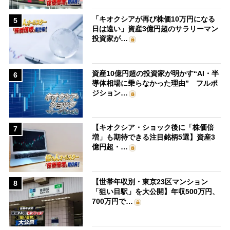
「キオクシアが再び株価10万円になる
5
日は遠い」資産3億円超のサラリーマン
投資家が…
資産10億円超の投資家が明かす“AI・半
6
導体相場に乗らなかった理由” フルポ
ジション…
【キオクシア・ショック後に「株価倍
7
増」も期待できる注目銘柄5選】資産3
億円超・…
【世帯年収別・東京23区マンション
8
「狙い目駅」を大公開】年収500万円、
700万円で…