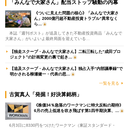
「みんなで大家さん」配当ストップ騒動の内幕
《ついに見えた問題の核心》「みんなで大家さ
ん」2000億円超不動産投資トラブル“異常なく
ら…
本誌『週刊ポスト』が追及してきた不動産投資商品「みんなで
大家さん」がいよいよ最終局面を迎えている…
【独走スクープ・みんなで大家さん】二転三転した“成田プロ
ジェクト”の計画変更の裏で起き…
【追及スクープ・みんなで大家さん】独占入手“内部議事録”で
明かされる柳瀬健一・代表の思…
一覧を見る
古賀真人「発掘！好決算銘柄」
《株価34％急落のワークマンに特大反転の期待》
6月の売上低迷を吹き飛ばす第1四半期決算、…
6月3日に8330円をつけたワークマン（東証スタンダード・