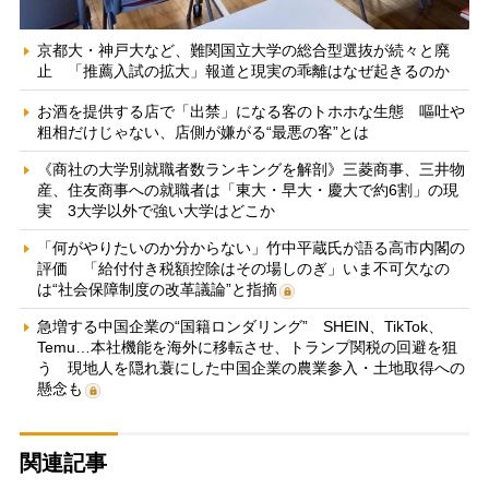
京都大・神戸大など、難関国立大学の総合型選抜が続々と廃
止 「推薦入試の拡大」報道と現実の乖離はなぜ起きるのか
お酒を提供する店で「出禁」になる客のトホホな生態 嘔吐や
粗相だけじゃない、店側が嫌がる“最悪の客”とは
《商社の大学別就職者数ランキングを解剖》三菱商事、三井物
産、住友商事への就職者は「東大・早大・慶大で約6割」の現
実 3大学以外で強い大学はどこか
「何がやりたいのか分からない」竹中平蔵氏が語る高市内閣の
評価 「給付付き税額控除はその場しのぎ」いま不可欠なの
は“社会保障制度の改革議論”と指摘
急増する中国企業の“国籍ロンダリング” SHEIN、TikTok、
Temu…本社機能を海外に移転させ、トランプ関税の回避を狙
う 現地人を隠れ蓑にした中国企業の農業参入・土地取得への
懸念も
関連記事