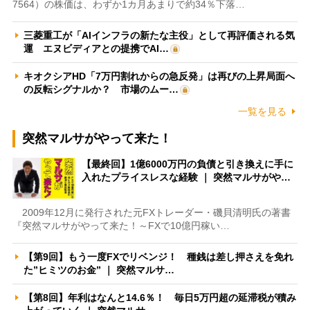
7564）の株価は、わずか1カ月あまりで約34％下落…
三菱重工が「AIインフラの新たな主役」として再評価される気
運 エヌビディアとの提携でAI…
キオクシアHD「7万円割れからの急反発」は再びの上昇局面へ
の反転シグナルか？ 市場のムー…
一覧を見る
突然マルサがやって来た！
【最終回】1億6000万円の負債と引き換えに手に
入れたプライスレスな経験 ｜ 突然マルサがや…
2009年12月に発行された元FXトレーダー・磯貝清明氏の著書
『突然マルサがやって来た！～FXで10億円稼い…
【第9回】もう一度FXでリベンジ！ 種銭は差し押さえを免れ
た”ヒミツのお金” ｜ 突然マルサ…
【第8回】年利はなんと14.6％！ 毎日5万円超の延滞税が積み