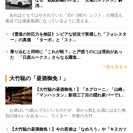
消…
あれほどもてはやされていた「EV（BEV）シフト」の潮流も、
最近では減速基調になっているように見える。…
《雪道の対応力を検証》シビアな状況で実感した「フォレスタ
ー」の真価 「ターボ」と「スト…
乗り込むと同時に「これが軽？」と戸惑うのには理由があっ
た 「日産ルークス」さらなる躍進…
一覧を見る
大竹聡の「昼酒御免！」
【大竹聡の昼酒御免！】「ネグローニ」「山崎」
「マンハッタン」新宿三丁目の隠れ家バーで1…
お酒はいつ飲んでもいいものだが、昼から飲むお酒にはまた格
別の味わいがある――。ライター・作家の大竹…
【大竹聡の昼酒御免！】今の若者は「なめろう」や「キヌカツ