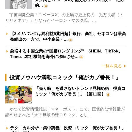
的…
宇宙開発企業「スペースX」の上場で史上初の「兆万長者（ト
リリオネア）」となったイーロン・マスク氏。…
【3メガバンクは純利益5兆円超】銀行、商社、ゼネコンは最高
益続出の一方で、中小企業・…
急増する中国企業の“国籍ロンダリング” SHEIN、TikTok、
Temu…本社機能を海外に移転させ…
一覧を見る
投資ノウハウ満載コミック「俺がカブ番長！」
「売り時」を逃さないトレンド見極め術 投資コ
ミック「俺がカブ番長！」【第11回】
かつて投資情報雑誌「マネーポスト」にて、圧倒的な情報量が
詰め込まれた「天下無敵の株コミック」とし…
テクニカル分析・集中講義 投資コミック「俺がカブ番長！」