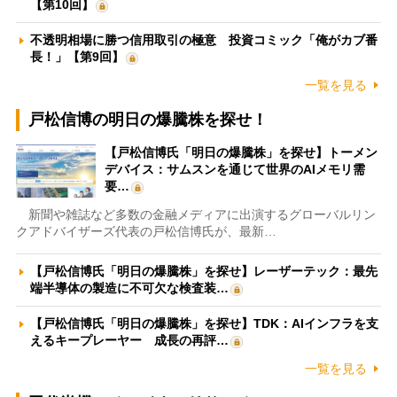
【第10回】
不透明相場に勝つ信用取引の極意 投資コミック「俺がカブ番
長！」【第9回】
一覧を見る
戸松信博の明日の爆騰株を探せ！
【戸松信博氏「明日の爆騰株」を探せ】トーメン
デバイス：サムスンを通じて世界のAIメモリ需
要…
新聞や雑誌など多数の金融メディアに出演するグローバルリン
クアドバイザーズ代表の戸松信博氏が、最新…
【戸松信博氏「明日の爆騰株」を探せ】レーザーテック：最先
端半導体の製造に不可欠な検査装…
【戸松信博氏「明日の爆騰株」を探せ】TDK：AIインフラを支
えるキープレーヤー 成長の再評…
一覧を見る