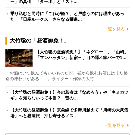
ー」の真価 「ターボ」と「スト…
乗り込むと同時に「これが軽？」と戸惑うのには理由があっ
た 「日産ルークス」さらなる躍進…
一覧を見る
大竹聡の「昼酒御免！」
【大竹聡の昼酒御免！】「ネグローニ」「山崎」
「マンハッタン」新宿三丁目の隠れ家バーで1…
お酒はいつ飲んでもいいものだが、昼から飲むお酒にはまた格
別の味わいがある――。ライター・作家の大竹…
【大竹聡の昼酒御免！】今の若者は「なめろう」や「キヌカツ
ギ」を知らないって本当？ 昔の…
【大竹聡の昼酒御免！】京急線で多摩川越えて「川崎の大衆酒
場」へと昼酒旅 押し寄せるノス…
一覧を見る