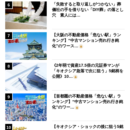
「失敗すると取り返しがつかない」葬
6
儀社の手を借りない「DIY葬」の落とし
穴 素人には…
【大阪の不動産価格「危ない駅」ラン
7
キング】“中古マンション売れ行き鈍
化”のワース…
《2年弱で資産17.5倍の元証券マンが
8
「キオクシア急落で次に狙う」5銘柄を
公開》10…
【首都圏の不動産価格「危ない駅」ラ
9
ンキング】“中古マンション売れ行き鈍
化”のワー…
【キオクシア・ショックの後に狙う5銘
10