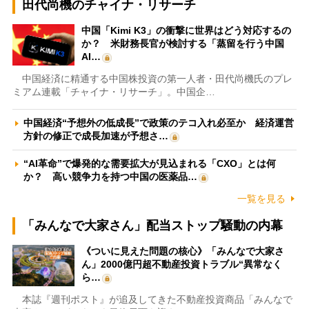
田代尚機のチャイナ・リサーチ
中国「Kimi K3」の衝撃に世界はどう対応するの
か？ 米財務長官が検討する「蒸留を行う中国
AI…
中国経済に精通する中国株投資の第一人者・田代尚機氏のプレ
ミアム連載「チャイナ・リサーチ」。中国企…
中国経済“予想外の低成長”で政策のテコ入れ必至か 経済運営
方針の修正で成長加速が予想さ…
“AI革命”で爆発的な需要拡大が見込まれる「CXO」とは何
か？ 高い競争力を持つ中国の医薬品…
一覧を見る
「みんなで大家さん」配当ストップ騒動の内幕
《ついに見えた問題の核心》「みんなで大家さ
ん」2000億円超不動産投資トラブル“異常なく
ら…
本誌『週刊ポスト』が追及してきた不動産投資商品「みんなで