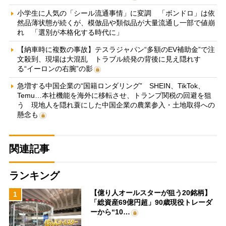
小学生に人気の「シール流通事情」に変調 「ボンドロ」は依
然品薄状態が続くが、模倣品や類似品が大量流通し一部で値崩
れ 「選別が本格化する時代に」
【納車時に複数の事故】テスラジャパン“多額のEV補助金”で注
文殺到、現場は大混乱 トラブル続発の背後に見え隠れす
る“イーロンの右腕”の影
急増する中国企業の“国籍ロンダリング” SHEIN、TikTok、
Temu…本社機能を海外に移転させ、トランプ関税の回避を狙
う 現地人を隠れ蓑にした中国企業の農業参入・土地取得への
懸念も
関連記事
ランキング
【億り人オールスターが狙う20銘柄】
1
「総資産69億円超」90歳現役トレーダ
ーから“10…