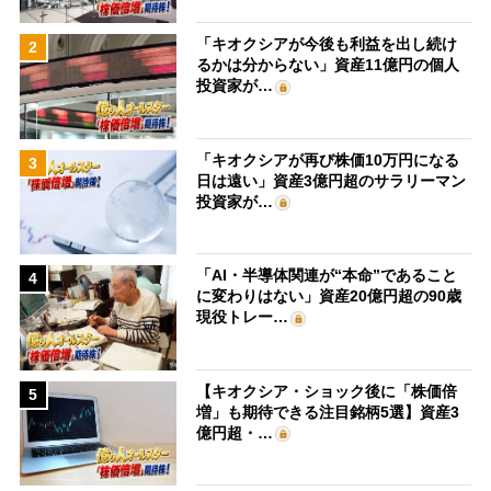
「キオクシアが今後も利益を出し続け
2
るかは分からない」資産11億円の個人
投資家が…
「キオクシアが再び株価10万円になる
3
日は遠い」資産3億円超のサラリーマン
投資家が…
「AI・半導体関連が“本命”であること
4
に変わりはない」資産20億円超の90歳
現役トレー…
【キオクシア・ショック後に「株価倍
5
増」も期待できる注目銘柄5選】資産3
億円超・…