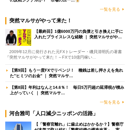
一覧を見る
突然マルサがやって来た！
【最終回】1億6000万円の負債と引き換えに手に
入れたプライスレスな経験 ｜ 突然マルサがや…
2009年12月に発行された元FXトレーダー・磯貝清明氏の著書
『突然マルサがやって来た！～FXで10億円稼い…
【第9回】もう一度FXでリベンジ！ 種銭は差し押さえを免れ
た”ヒミツのお金” ｜ 突然マルサ…
【第8回】年利はなんと14.6％！ 毎日5万円超の延滞税が積み
上がっていく ｜ 突然マルサ…
一覧を見る
河合雅司「人口減少ニッポンの活路」
【「警察官離れ」に歯止めはかかるか？】警察庁
が本気で取り組む「警察組織の構造改革」 実