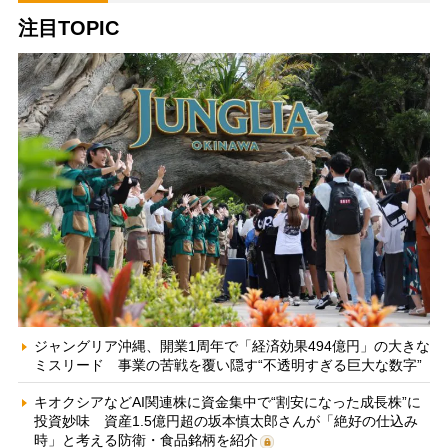
注目TOPIC
ジャングリア沖縄、開業1周年で「経済効果494億円」の大きな
ミスリード 事業の苦戦を覆い隠す“不透明すぎる巨大な数字”
キオクシアなどAI関連株に資金集中で“割安になった成長株”に
投資妙味 資産1.5億円超の坂本慎太郎さんが「絶好の仕込み
時」と考える防衛・食品銘柄を紹介