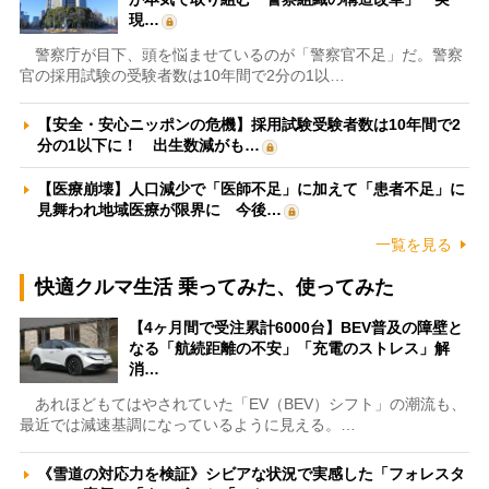
現…
警察庁が目下、頭を悩ませているのが「警察官不足」だ。警察
官の採用試験の受験者数は10年間で2分の1以…
【安全・安心ニッポンの危機】採用試験受験者数は10年間で2
分の1以下に！ 出生数減がも…
【医療崩壊】人口減少で「医師不足」に加えて「患者不足」に
見舞われ地域医療が限界に 今後…
一覧を見る
快適クルマ生活 乗ってみた、使ってみた
【4ヶ月間で受注累計6000台】BEV普及の障壁と
なる「航続距離の不安」「充電のストレス」解
消…
あれほどもてはやされていた「EV（BEV）シフト」の潮流も、
最近では減速基調になっているように見える。…
《雪道の対応力を検証》シビアな状況で実感した「フォレスタ