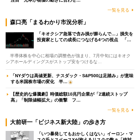
一覧を見る
森口亮「まるわかり市況分析」
「キオクシア急落で含み損が膨らんで…」損失を
投資家としての成長につなげる4つの視点 「…
半導体株を中心に相場の調整色が強まり、7月中旬にはキオク
シアホールディングスがストップ安をつけるな…
「NYダウは高値更新、ナスダック・S&P500は足踏み」が意味
する米国株市場の変化 半…
【歴史的な爆騰劇】時価総額10兆円企業が「2連続ストップ
高」「制限値幅拡大」の衝撃 フ…
一覧を見る
大前研一「ビジネス新大陸」の歩き方
「いつ暴発してもおかしくはない」イーロン・マ
スク氏とスペースXが抱えるリスクの数々「絶対