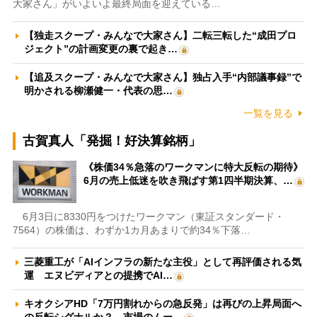
大家さん」がいよいよ最終局面を迎えている…
【独走スクープ・みんなで大家さん】二転三転した“成田プロ
ジェクト”の計画変更の裏で起き…
【追及スクープ・みんなで大家さん】独占入手“内部議事録”で
明かされる柳瀬健一・代表の思…
一覧を見る
古賀真人「発掘！好決算銘柄」
《株価34％急落のワークマンに特大反転の期待》
6月の売上低迷を吹き飛ばす第1四半期決算、…
6月3日に8330円をつけたワークマン（東証スタンダード・
7564）の株価は、わずか1カ月あまりで約34％下落…
三菱重工が「AIインフラの新たな主役」として再評価される気
運 エヌビディアとの提携でAI…
キオクシアHD「7万円割れからの急反発」は再びの上昇局面へ
の反転シグナルか？ 市場のムー…