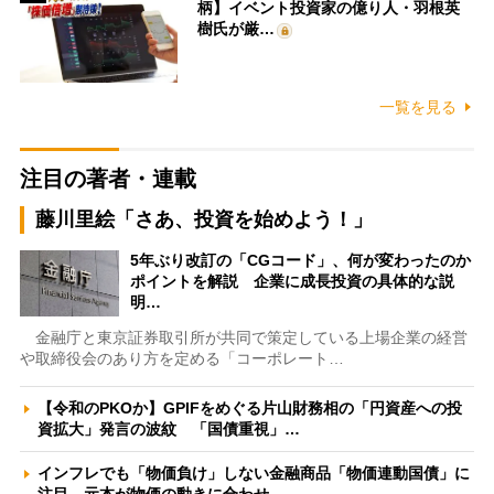
柄】イベント投資家の億り人・羽根英
樹氏が厳…
一覧を見る
注目の著者・連載
藤川里絵「さあ、投資を始めよう！」
5年ぶり改訂の「CGコード」、何が変わったのか
ポイントを解説 企業に成長投資の具体的な説
明…
金融庁と東京証券取引所が共同で策定している上場企業の経営
や取締役会のあり方を定める「コーポレート…
【令和のPKOか】GPIFをめぐる片山財務相の「円資産への投
資拡大」発言の波紋 「国債重視」…
インフレでも「物価負け」しない金融商品「物価連動国債」に
注目 元本が物価の動きに合わせ…