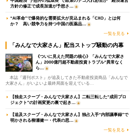
中国経済“予想外の低成長”で政策のテコ入れ必至か 経済運営
方針の修正で成長加速が予想さ…
“AI革命”で爆発的な需要拡大が見込まれる「CXO」とは何
か？ 高い競争力を持つ中国の医薬品…
一覧を見る
「みんなで大家さん」配当ストップ騒動の内幕
《ついに見えた問題の核心》「みんなで大家さ
ん」2000億円超不動産投資トラブル“異常なく
ら…
本誌『週刊ポスト』が追及してきた不動産投資商品「みんなで
大家さん」がいよいよ最終局面を迎えている…
【独走スクープ・みんなで大家さん】二転三転した“成田プロ
ジェクト”の計画変更の裏で起き…
【追及スクープ・みんなで大家さん】独占入手“内部議事録”で
明かされる柳瀬健一・代表の思…
一覧を見る