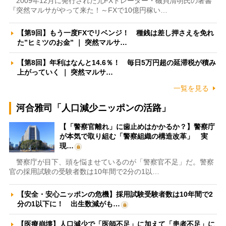
2009年12月に発行された元FXトレーダー・磯貝清明氏の著書
『突然マルサがやって来た！～FXで10億円稼い…
【第9回】もう一度FXでリベンジ！ 種銭は差し押さえを免れ
た”ヒミツのお金” ｜ 突然マルサ…
【第8回】年利はなんと14.6％！ 毎日5万円超の延滞税が積み
上がっていく ｜ 突然マルサ…
一覧を見る
河合雅司「人口減少ニッポンの活路」
【「警察官離れ」に歯止めはかかるか？】警察庁
が本気で取り組む「警察組織の構造改革」 実
現…
警察庁が目下、頭を悩ませているのが「警察官不足」だ。警察
官の採用試験の受験者数は10年間で2分の1以…
【安全・安心ニッポンの危機】採用試験受験者数は10年間で2
分の1以下に！ 出生数減がも…
【医療崩壊】人口減少で「医師不足」に加えて「患者不足」に