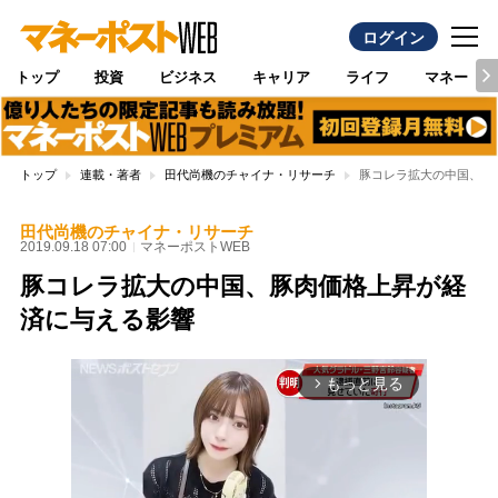
ログイン
トップ
投資
ビジネス
キャリア
ライフ
マネー
トップ
連載・著者
田代尚機のチャイナ・リサーチ
豚コレラ拡大の中国、豚
田代尚機のチャイナ・リサーチ
2019.09.18 07:00
マネーポストWEB
豚コレラ拡大の中国、豚肉価格上昇が経
済に与える影響
もっと見る
arrow_forward_ios