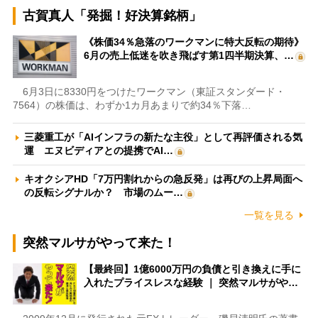
古賀真人「発掘！好決算銘柄」
《株価34％急落のワークマンに特大反転の期待》
6月の売上低迷を吹き飛ばす第1四半期決算、…
6月3日に8330円をつけたワークマン（東証スタンダード・
7564）の株価は、わずか1カ月あまりで約34％下落…
三菱重工が「AIインフラの新たな主役」として再評価される気
運 エヌビディアとの提携でAI…
キオクシアHD「7万円割れからの急反発」は再びの上昇局面へ
の反転シグナルか？ 市場のムー…
一覧を見る
突然マルサがやって来た！
【最終回】1億6000万円の負債と引き換えに手に
入れたプライスレスな経験 ｜ 突然マルサがや…