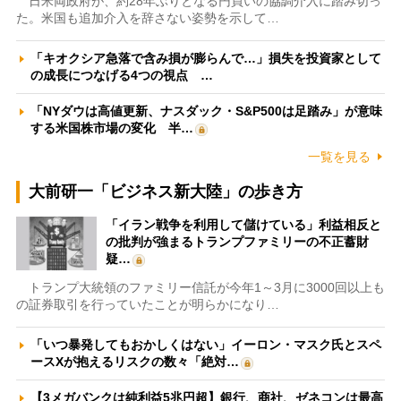
日米両政府が、約28年ぶりとなる円買いの協調介入に踏み切っ
た。米国も追加介入を辞さない姿勢を示して…
「キオクシア急落で含み損が膨らんで…」損失を投資家として
の成長につなげる4つの視点 …
「NYダウは高値更新、ナスダック・S&P500は足踏み」が意味
する米国株市場の変化 半…
一覧を見る
大前研一「ビジネス新大陸」の歩き方
「イラン戦争を利用して儲けている」利益相反と
の批判が強まるトランプファミリーの不正蓄財
疑…
トランプ大統領のファミリー信託が今年1～3月に3000回以上も
の証券取引を行っていたことが明らかになり…
「いつ暴発してもおかしくはない」イーロン・マスク氏とスペ
ースXが抱えるリスクの数々「絶対…
【3メガバンクは純利益5兆円超】銀行、商社、ゼネコンは最高