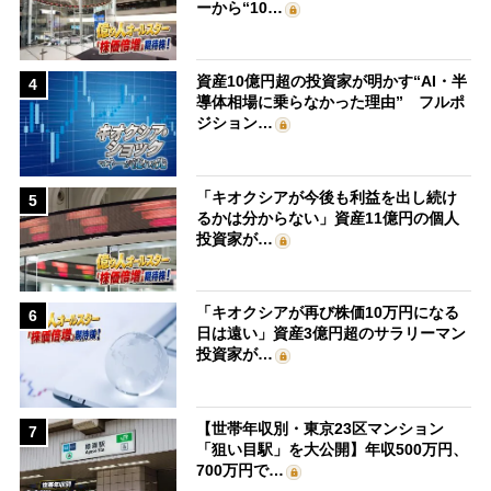
ーから“10…
資産10億円超の投資家が明かす“AI・半
4
導体相場に乗らなかった理由” フルポ
ジション…
「キオクシアが今後も利益を出し続け
5
るかは分からない」資産11億円の個人
投資家が…
「キオクシアが再び株価10万円になる
6
日は遠い」資産3億円超のサラリーマン
投資家が…
【世帯年収別・東京23区マンション
7
「狙い目駅」を大公開】年収500万円、
700万円で…