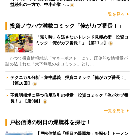
益続出の一方で、中小企業・…
一覧を見る
投資ノウハウ満載コミック「俺がカブ番長！」
「売り時」を逃さないトレンド見極め術 投資コ
ミック「俺がカブ番長！」【第11回】
かつて投資情報雑誌「マネーポスト」にて、圧倒的な情報量が
詰め込まれた「天下無敵の株コミック」とし…
テクニカル分析・集中講義 投資コミック「俺がカブ番長！」
【第10回】
不透明相場に勝つ信用取引の極意 投資コミック「俺がカブ番
長！」【第9回】
一覧を見る
戸松信博の明日の爆騰株を探せ！
【戸松信博氏「明日の爆騰株」を探せ】トーメン