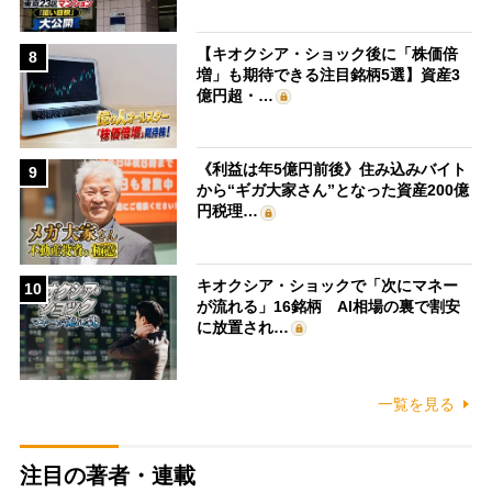
【キオクシア・ショック後に「株価倍
8
増」も期待できる注目銘柄5選】資産3
億円超・…
《利益は年5億円前後》住み込みバイト
9
から“ギガ大家さん”となった資産200億
円税理…
キオクシア・ショックで「次にマネー
10
が流れる」16銘柄 AI相場の裏で割安
に放置され…
一覧を見る
注目の著者・連載