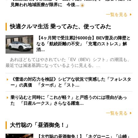
見舞われ地域医療が限界に 今後…
一覧を見る
快適クルマ生活 乗ってみた、使ってみた
【4ヶ月間で受注累計6000台】BEV普及の障壁と
なる「航続距離の不安」「充電のストレス」解
消…
あれほどもてはやされていた「EV（BEV）シフト」の潮流も、
最近では減速基調になっているように見える。…
《雪道の対応力を検証》シビアな状況で実感した「フォレスタ
ー」の真価 「ターボ」と「スト…
乗り込むと同時に「これが軽？」と戸惑うのには理由があっ
た 「日産ルークス」さらなる躍進…
一覧を見る
大竹聡の「昼酒御免！」
【大竹聡の昼酒御免！】「ネグローニ」「山崎」