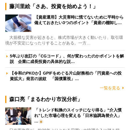
藤川里絵「さあ、投資を始めよう！」
【資産運用】大災害時に慌てないために平時から
備えておきたい3つのポイント「資産の棚卸し…
大規模な災害が起きると、株式市場が大きく動いたり、取引環
境が不安定になったりすることがある。一方…
5年ぶり改訂の「CGコード」、何が変わったのかポイントを解
説 企業に成長投資の具体的な説…
【令和のPKOか】GPIFをめぐる片山財務相の「円資産への投
資拡大」発言の波紋 「国債重視」…
一覧を見る
森口亮「まるわかり市況分析」
「トレンド転換のスイッチになり得る」“介入慣
れ”した市場心理を変える「日米協調為替介入」
…