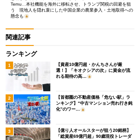
Temu…本社機能を海外に移転させ、トランプ関税の回避を狙
う 現地人を隠れ蓑にした中国企業の農業参入・土地取得への
懸念も
関連記事
ランキング
【資産10億円超・かんちさんが厳
1
選！】「キオクシアの次」に資金が流
れる期待の高…
【首都圏の不動産価格「危ない駅」ラ
2
ンキング】“中古マンション売れ行き鈍
化”のワー…
【億り人オールスターが狙う20銘柄】
3
「総資産69億円超」90歳現役トレーダ