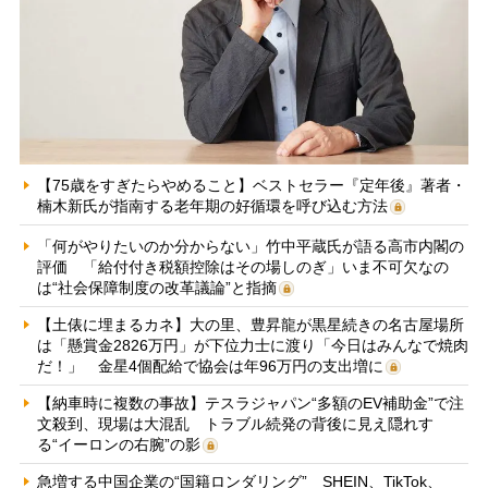
【75歳をすぎたらやめること】ベストセラー『定年後』著者・
楠木新氏が指南する老年期の好循環を呼び込む方法
「何がやりたいのか分からない」竹中平蔵氏が語る高市内閣の
評価 「給付付き税額控除はその場しのぎ」いま不可欠なの
は“社会保障制度の改革議論”と指摘
【土俵に埋まるカネ】大の里、豊昇龍が黒星続きの名古屋場所
は「懸賞金2826万円」が下位力士に渡り「今日はみんなで焼肉
だ！」 金星4個配給で協会は年96万円の支出増に
【納車時に複数の事故】テスラジャパン“多額のEV補助金”で注
文殺到、現場は大混乱 トラブル続発の背後に見え隠れす
る“イーロンの右腕”の影
急増する中国企業の“国籍ロンダリング” SHEIN、TikTok、