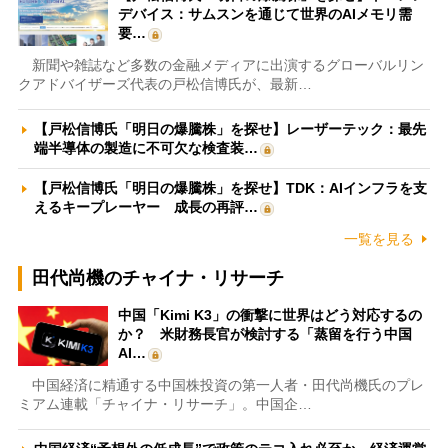
デバイス：サムスンを通じて世界のAIメモリ需
要…
新聞や雑誌など多数の金融メディアに出演するグローバルリン
クアドバイザーズ代表の戸松信博氏が、最新…
【戸松信博氏「明日の爆騰株」を探せ】レーザーテック：最先
端半導体の製造に不可欠な検査装…
【戸松信博氏「明日の爆騰株」を探せ】TDK：AIインフラを支
えるキープレーヤー 成長の再評…
一覧を見る
田代尚機のチャイナ・リサーチ
中国「Kimi K3」の衝撃に世界はどう対応するの
か？ 米財務長官が検討する「蒸留を行う中国
AI…
中国経済に精通する中国株投資の第一人者・田代尚機氏のプレ
ミアム連載「チャイナ・リサーチ」。中国企…