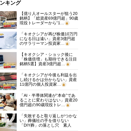
ンキング
【億り人オールスターが狙う20
銘柄】「総資産69億円超」90歳
現役トレーダーから“1…
「キオクシアが再び株価10万円
になる日は遠い」資産3億円超
のサラリーマン投資家…
【キオクシア・ショック後に
「株価倍増」も期待できる注目
銘柄5選】資産3億円超…
「キオクシアが今後も利益を出
し続けるかは分からない」資産
11億円の個人投資家…
「AI・半導体関連が“本命”であ
ることに変わりはない」資産20
億円超の90歳現役トレ…
「失敗すると取り返しがつかな
い」葬儀社の手を借りない
「DIY葬」の落とし穴 素人
に…