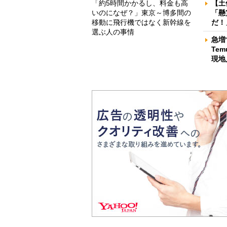
「約5時間かかるし、料金も高
【土
いのになぜ？」東京～博多間の
「懸
移動に飛行機ではなく新幹線を
だ！
選ぶ人の事情
急増
Te
現地