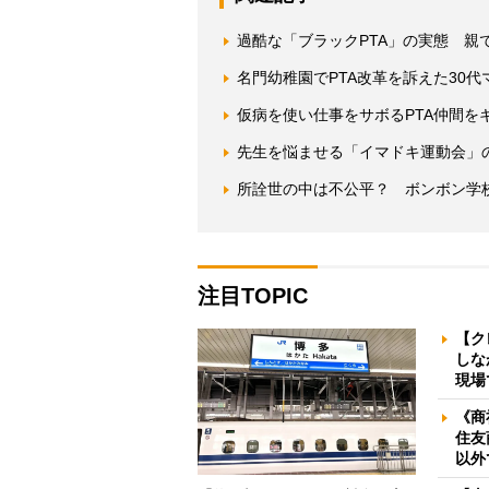
過酷な「ブラックPTA」の実態 親
名門幼稚園でPTA改革を訴えた30代
仮病を使い仕事をサボるPTA仲間を
先生を悩ませる「イマドキ運動会」
所詮世の中は不公平？ ボンボン学
注目TOPIC
【ク
しな
現場
《商
住友
以外