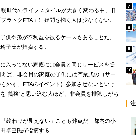
7
親世代のライフスタイルが大きく変わる中、旧
ブラックPTA」に疑問を抱く人は少なくない。
8
、子供や孫が不利益を被るケースもあることだ。
塚玲子氏が指摘する。
9
Aに入ってない家庭には会員と同じサービスを提
10
例えば、非会員の家庭の子供には卒業式のコサー
ら外す、PTAのイベントに参加させないといっ
Aを“義務”と思い込む人ほど、非会員を排除しがち
注
「終わりが見えない」ことも難点だ。都内の小
岡田卓巳氏が指摘する。