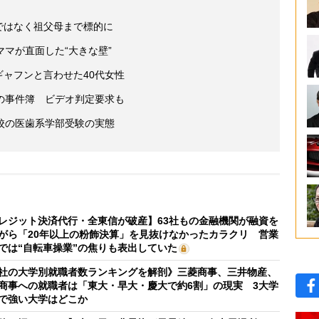
ではなく祖父母まで標的に
ママが直面した“大きな壁”
ギャフンと言わせた40代女性
の事件簿 ビデオ判定要求も
校の医歯系学部受験の実態
レジット決済代行・全東信が破産】63社もの金融機関が融資を
がら「20年以上の粉飾決算」を見抜けなかったカラクリ 営業
では“自転車操業”の焦りも表出していた
社の大学別就職者数ランキングを解剖》三菱商事、三井物産、
商事への就職者は「東大・早大・慶大で約6割」の現実 3大学
で強い大学はどこか