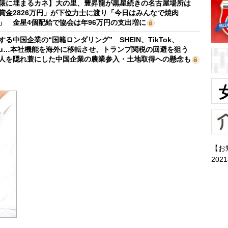
俵に埋まるカネ】大の里、豊昇龍が黒星続きの名古屋場所は
賞金2826万円」が下位力士に渡り「今日はみんなで焼肉
」 金星4個配給で協会は年96万円の支出増に
する中国企業の“国籍ロンダリング” SHEIN、TikTok、
mu…本社機能を海外に移転させ、トランプ関税の回避を狙う
人を隠れ蓑にした中国企業の農業参入・土地取得への懸念も
【お
202