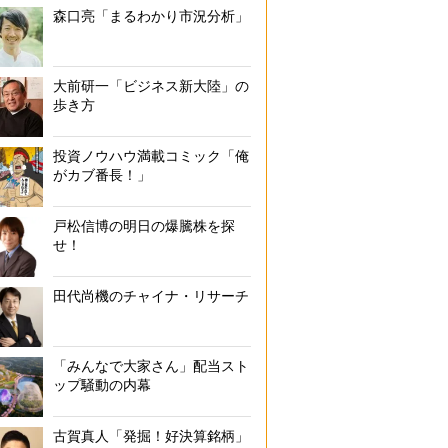
森口亮「まるわかり市況分析」
大前研一「ビジネス新大陸」の
歩き方
投資ノウハウ満載コミック「俺
がカブ番長！」
戸松信博の明日の爆騰株を探
せ！
田代尚機のチャイナ・リサーチ
「みんなで大家さん」配当スト
ップ騒動の内幕
古賀真人「発掘！好決算銘柄」