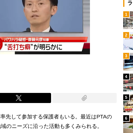
ラ
1
2
3
4
5
率先して参加する保護者もいる。最近はPTAの
6
地域のニーズに沿った活動も多くみられる。