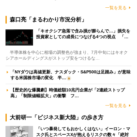
一覧を見る
森口亮「まるわかり市況分析」
「キオクシア急落で含み損が膨らんで…」損失を
投資家としての成長につなげる4つの視点 「…
半導体株を中心に相場の調整色が強まり、7月中旬にはキオク
シアホールディングスがストップ安をつけるな…
「NYダウは高値更新、ナスダック・S&P500は足踏み」が意味
する米国株市場の変化 半…
【歴史的な爆騰劇】時価総額10兆円企業が「2連続ストップ
高」「制限値幅拡大」の衝撃 フ…
一覧を見る
大前研一「ビジネス新大陸」の歩き方
「いつ暴発してもおかしくはない」イーロン・マ
スク氏とスペースXが抱えるリスクの数々「絶対