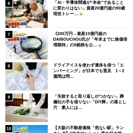
「AI・半導体関連が“本命”であること
6
に変わりはない」資産20億円超の90歳
現役トレー…
《200万円→資産10億円超の
7
DAIBOUCHOU氏が「年末までに株価倍
増期待」の5銘柄を公…
ドライアイスを使わず遺体を保つ「エ
8
ンバーミング」が日本でも普及 1～2
週間は問…
「失敗すると取り返しがつかない」葬
9
儀社の手を借りない「DIY葬」の落とし
穴 素人には…
【大阪の不動産価格「危ない駅」ラン
10