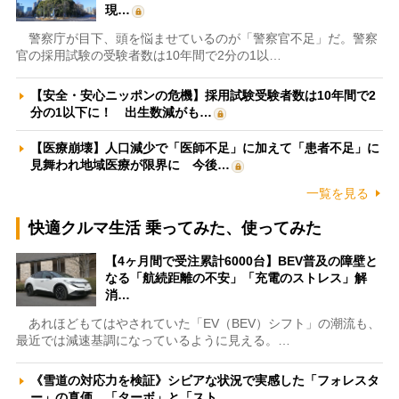
現…
警察庁が目下、頭を悩ませているのが「警察官不足」だ。警察
官の採用試験の受験者数は10年間で2分の1以…
【安全・安心ニッポンの危機】採用試験受験者数は10年間で2
分の1以下に！ 出生数減がも…
【医療崩壊】人口減少で「医師不足」に加えて「患者不足」に
見舞われ地域医療が限界に 今後…
一覧を見る
快適クルマ生活 乗ってみた、使ってみた
【4ヶ月間で受注累計6000台】BEV普及の障壁と
なる「航続距離の不安」「充電のストレス」解
消…
あれほどもてはやされていた「EV（BEV）シフト」の潮流も、
最近では減速基調になっているように見える。…
《雪道の対応力を検証》シビアな状況で実感した「フォレスタ
ー」の真価 「ターボ」と「スト…