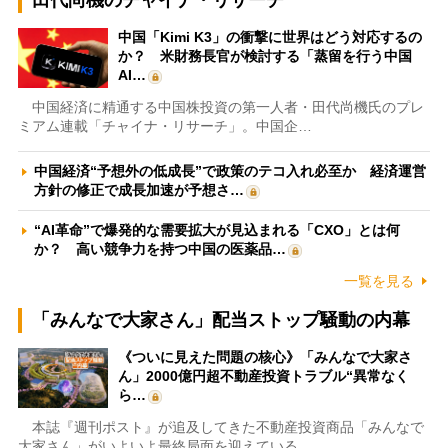
田代尚機のチャイナ・リサーチ
中国「Kimi K3」の衝撃に世界はどう対応するの
か？ 米財務長官が検討する「蒸留を行う中国
AI…
中国経済に精通する中国株投資の第一人者・田代尚機氏のプレ
ミアム連載「チャイナ・リサーチ」。中国企…
中国経済“予想外の低成長”で政策のテコ入れ必至か 経済運営
方針の修正で成長加速が予想さ…
“AI革命”で爆発的な需要拡大が見込まれる「CXO」とは何
か？ 高い競争力を持つ中国の医薬品…
一覧を見る
「みんなで大家さん」配当ストップ騒動の内幕
《ついに見えた問題の核心》「みんなで大家さ
ん」2000億円超不動産投資トラブル“異常なく
ら…
本誌『週刊ポスト』が追及してきた不動産投資商品「みんなで
大家さん」がいよいよ最終局面を迎えている…