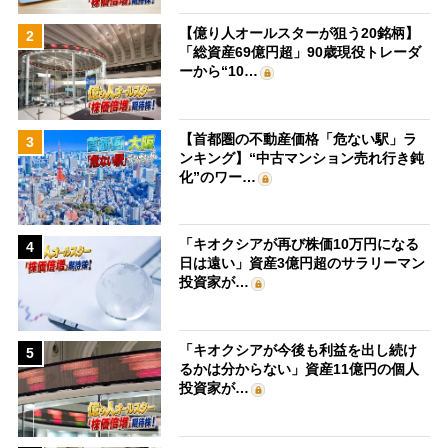
【億り人オールスターが狙う20銘柄】
2
「総資産69億円超」90歳現役トレーダ
ーから“10…
【首都圏の不動産価格「危ない駅」ラ
3
ンキング】“中古マンション売れ行き鈍
化”のワー…
「キオクシアが再び株価10万円になる
4
日は遠い」資産3億円超のサラリーマン
投資家が…
「キオクシアが今後も利益を出し続け
5
るかは分からない」資産11億円の個人
投資家が…