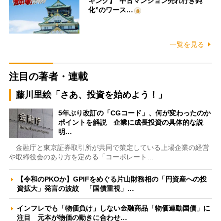
キング】“中古マンション売れ行き鈍
化”のワース…
一覧を見る
注目の著者・連載
藤川里絵「さあ、投資を始めよう！」
5年ぶり改訂の「CGコード」、何が変わったのか
ポイントを解説 企業に成長投資の具体的な説
明…
金融庁と東京証券取引所が共同で策定している上場企業の経営
や取締役会のあり方を定める「コーポレート…
【令和のPKOか】GPIFをめぐる片山財務相の「円資産への投
資拡大」発言の波紋 「国債重視」…
インフレでも「物価負け」しない金融商品「物価連動国債」に
注目 元本が物価の動きに合わせ…