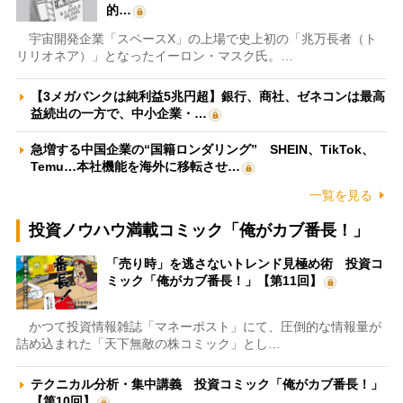
的…
宇宙開発企業「スペースX」の上場で史上初の「兆万長者（ト
リリオネア）」となったイーロン・マスク氏。…
【3メガバンクは純利益5兆円超】銀行、商社、ゼネコンは最高
益続出の一方で、中小企業・…
急増する中国企業の“国籍ロンダリング” SHEIN、TikTok、
Temu…本社機能を海外に移転させ…
一覧を見る
投資ノウハウ満載コミック「俺がカブ番長！」
「売り時」を逃さないトレンド見極め術 投資コ
ミック「俺がカブ番長！」【第11回】
かつて投資情報雑誌「マネーポスト」にて、圧倒的な情報量が
詰め込まれた「天下無敵の株コミック」とし…
テクニカル分析・集中講義 投資コミック「俺がカブ番長！」
【第10回】