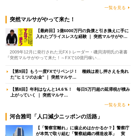
一覧を見る
突然マルサがやって来た！
【最終回】1億6000万円の負債と引き換えに手に
入れたプライスレスな経験 ｜ 突然マルサがや…
2009年12月に発行された元FXトレーダー・磯貝清明氏の著書
『突然マルサがやって来た！～FXで10億円稼い…
【第9回】もう一度FXでリベンジ！ 種銭は差し押さえを免れ
た”ヒミツのお金” ｜ 突然マルサ…
【第8回】年利はなんと14.6％！ 毎日5万円超の延滞税が積み
上がっていく ｜ 突然マルサ…
一覧を見る
河合雅司「人口減少ニッポンの活路」
【「警察官離れ」に歯止めはかかるか？】警察庁
が本気で取り組む「警察組織の構造改革」 実