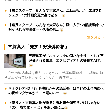
【独走スクープ・みんなで大家さん】二転三転した“成田プロ
ジェクト”の計画変更の裏で起き…
【追及スクープ・みんなで大家さん】独占入手“内部議事録”で
明かされる柳瀬健一・代表の思…
一覧を見る
古賀真人「発掘！好決算銘柄」
三菱重工が「AIインフラの新たな主役」として再
評価される気運 エヌビディアとの提携でAIデ…
今年の株式市場を牽引してきたAI・半導体関連株に、調整の動
きが広がっている。そうしたなか、再び注目…
キオクシアHD「7万円割れからの急反発」は再びの上昇局面へ
の反転シグナルか？ 市場のムー…
《億り人・古賀真人氏が厳選》野村総合研究所だけじゃない！
「DX・省力化・円安」を追い風に…