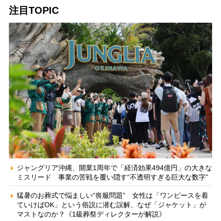
注目TOPIC
ジャングリア沖縄、開業1周年で「経済効果494億円」の大きな
ミスリード 事業の苦戦を覆い隠す“不透明すぎる巨大な数字”
猛暑のお葬式で悩ましい“喪服問題” 女性は「ワンピースを着
ていけばOK」という俗説に潜む誤解、なぜ「ジャケット」が
マストなのか？《1級葬祭ディレクターが解説》