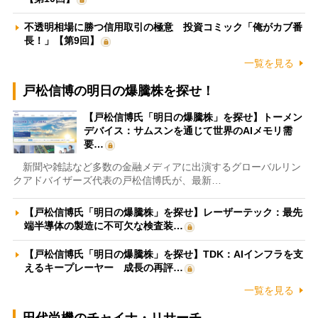
不透明相場に勝つ信用取引の極意 投資コミック「俺がカブ番
長！」【第9回】
一覧を見る
戸松信博の明日の爆騰株を探せ！
【戸松信博氏「明日の爆騰株」を探せ】トーメン
デバイス：サムスンを通じて世界のAIメモリ需
要…
新聞や雑誌など多数の金融メディアに出演するグローバルリン
クアドバイザーズ代表の戸松信博氏が、最新…
【戸松信博氏「明日の爆騰株」を探せ】レーザーテック：最先
端半導体の製造に不可欠な検査装…
【戸松信博氏「明日の爆騰株」を探せ】TDK：AIインフラを支
えるキープレーヤー 成長の再評…
一覧を見る