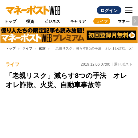
ログイン
トップ
投資
ビジネス
キャリア
ライフ
マネー
トップ
ライフ
家族
「老親リスク」減らす8つの手法 オレオレ詐欺、火災
ライフ
2019.12.06 07:00
週刊ポスト
「老親リスク」減らす8つの手法 オレ
オレ詐欺、火災、自動車事故等
Loaded
:
100.00%
/
Unmute