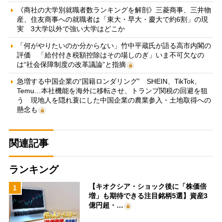
《商社の大学別就職者数ランキングを解剖》三菱商事、三井物
産、住友商事への就職者は「東大・早大・慶大で約6割」の現
実 3大学以外で強い大学はどこか
「何がやりたいのか分からない」竹中平蔵氏が語る高市内閣の
評価 「給付付き税額控除はその場しのぎ」いま不可欠なの
は“社会保障制度の改革議論”と指摘
急増する中国企業の“国籍ロンダリング” SHEIN、TikTok、
Temu…本社機能を海外に移転させ、トランプ関税の回避を狙
う 現地人を隠れ蓑にした中国企業の農業参入・土地取得への
懸念も
関連記事
ランキング
【キオクシア・ショック後に「株価倍
1
増」も期待できる注目銘柄5選】資産3
億円超・…