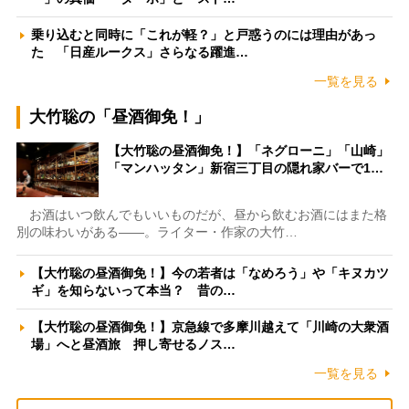
乗り込むと同時に「これが軽？」と戸惑うのには理由があっ
た 「日産ルークス」さらなる躍進…
一覧を見る
大竹聡の「昼酒御免！」
【大竹聡の昼酒御免！】「ネグローニ」「山崎」
「マンハッタン」新宿三丁目の隠れ家バーで1…
お酒はいつ飲んでもいいものだが、昼から飲むお酒にはまた格
別の味わいがある――。ライター・作家の大竹…
【大竹聡の昼酒御免！】今の若者は「なめろう」や「キヌカツ
ギ」を知らないって本当？ 昔の…
【大竹聡の昼酒御免！】京急線で多摩川越えて「川崎の大衆酒
場」へと昼酒旅 押し寄せるノス…
一覧を見る