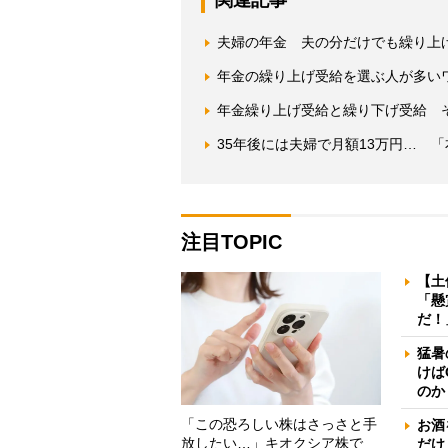
夫婦の年金 夫の分だけでも繰り上
年金の繰り上げ受給を選ぶ人が多いワ
年金繰り上げ受給と繰り下げ受給 
35年後には夫婦で月額13万円… 
注目TOPIC
【土
「懸
だ！
猛暑
けば
のか
「この恐ろしい株はさっさと手
お酒
放したい…」キオクシア株で
だけ