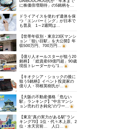
DAIBOUCHOU氏が「年末まで
に株価倍増期待」の5銘柄を…
ドライアイスを使わず遺体を保
つ「エンバーミング」が日本で
も普及 1～2週間は…
【世帯年収別・東京23区マンシ
ョン「狙い目駅」を大公開】年
収500万円、700万円…
【億り人オールスターが狙う20
銘柄】「総資産69億円超」90歳
現役トレーダーから“1…
【キオクシア・ショックの後に
狙う5銘柄】イベント投資家の
億り人・羽根英樹氏が…
【大阪の不動産価格「危ない
駅」ランキング】“中古マンシ
ョン売れ行き鈍化”のワー…
【東京“真の実力がある駅”ラン
キング70】1位・代々木上原、2
位・水天宮前… 人口…