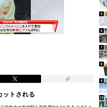
5
6
7
Mute
8
9
つカットされる
10