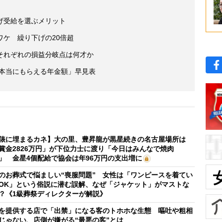
げ受給を選ぶメリット
ケ 繰り下げの20倍超
それぞれの損益分岐点は何才か
「本当にもらえる年金額」早見表
俵に埋まるカネ】大の里、豊昇龍が黒星続きの名古屋場所は
賞金2826万円」が下位力士に渡り「今日はみんなで焼肉
」 金星4個配給で協会は年96万円の支出増に
のお葬式で悩ましい“喪服問題” 女性は「ワンピースを着てい
OK」という俗説に潜む誤解、なぜ「ジャケット」がマストな
？《1級葬祭ディレクターが解説》
を提供する店で「出禁」になる客のトホホな生態 嘔吐や粗相
じゃない、店側が嫌がる“最悪の客”とは