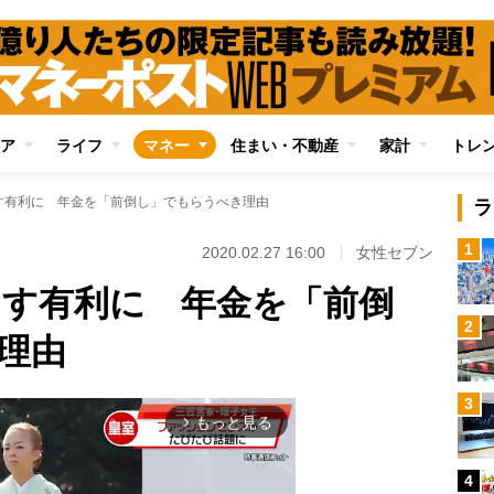
ア
ライフ
マネー
住まい・不動産
家計
トレ
ます有利に 年金を「前倒し」でもらうべき理由
ラ
1
2020.02.27 16:00
女性セブン
すます有利に 年金を「前倒
2
理由
3
もっと見る
arrow_forward_ios
4