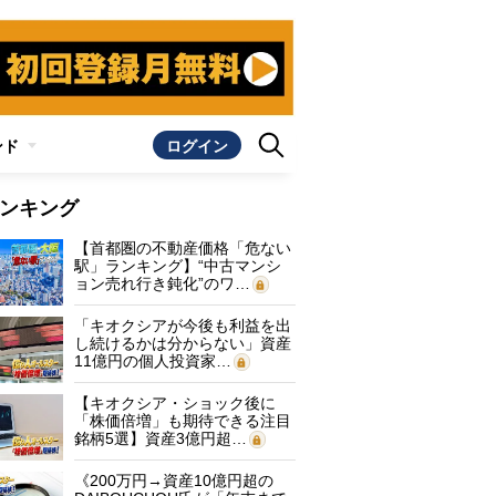
ンド
ログイン
ンキング
【首都圏の不動産価格「危ない
駅」ランキング】“中古マンシ
ョン売れ行き鈍化”のワ…
「キオクシアが今後も利益を出
し続けるかは分からない」資産
11億円の個人投資家…
【キオクシア・ショック後に
「株価倍増」も期待できる注目
銘柄5選】資産3億円超…
《200万円→資産10億円超の