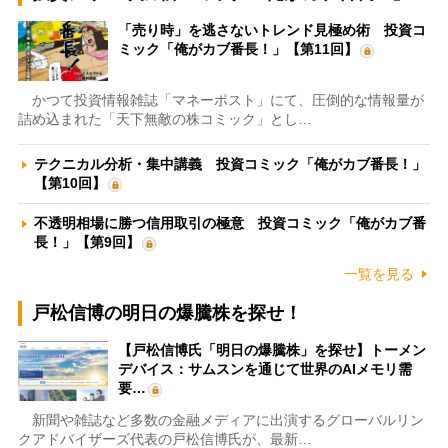
「売り時」を逃さないトレンド見極め術 投資コ
ミック「俺がカブ番長！」【第11回】
かつて投資情報雑誌「マネーポスト」にて、圧倒的な情報量が
詰め込まれた「天下無敵の株コミック」とし…
テクニカル分析・集中講義 投資コミック「俺がカブ番長！」
【第10回】
不透明相場に勝つ信用取引の極意 投資コミック「俺がカブ番
長！」【第9回】
一覧を見る
戸松信博の明日の爆騰株を探せ！
【戸松信博氏「明日の爆騰株」を探せ】トーメン
デバイス：サムスンを通じて世界のAIメモリ需
要…
新聞や雑誌など多数の金融メディアに出演するグローバルリン
クアドバイザーズ代表の戸松信博氏が、最新…