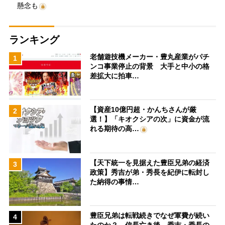
懸念も
ランキング
老舗遊技機メーカー・豊丸産業がパチ
1
ンコ事業停止の背景 大手と中小の格
差拡大に拍車…
【資産10億円超・かんちさんが厳
2
選！】「キオクシアの次」に資金が流
れる期待の高…
【天下統一を見据えた豊臣兄弟の経済
3
政策】秀吉が弟・秀長を紀伊に転封し
た納得の事情…
豊臣兄弟は転戦続きでなぜ軍費が続い
4