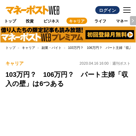
ログイン
トップ
投資
ビジネス
キャリア
ライフ
マネー
トップ
キャリア
副業・バイト
103万円？ 106万円？ パート主婦「収入
キャリア
2020.04.16 16:00
週刊ポスト
103万円？ 106万円？ パート主婦「収
入の壁」は6つある
Loaded
:
100.00%
/
Unmute