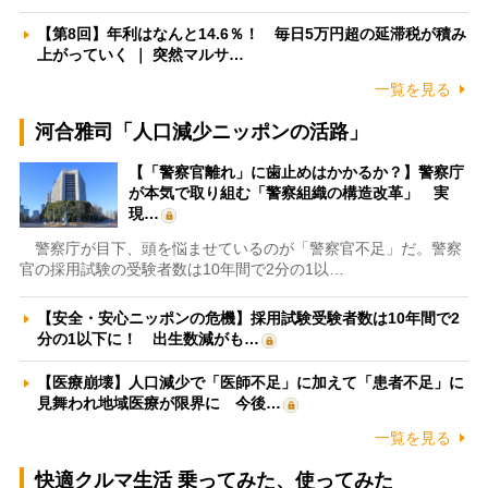
【第8回】年利はなんと14.6％！ 毎日5万円超の延滞税が積み
上がっていく ｜ 突然マルサ…
一覧を見る
河合雅司「人口減少ニッポンの活路」
【「警察官離れ」に歯止めはかかるか？】警察庁
が本気で取り組む「警察組織の構造改革」 実
現…
警察庁が目下、頭を悩ませているのが「警察官不足」だ。警察
官の採用試験の受験者数は10年間で2分の1以…
【安全・安心ニッポンの危機】採用試験受験者数は10年間で2
分の1以下に！ 出生数減がも…
【医療崩壊】人口減少で「医師不足」に加えて「患者不足」に
見舞われ地域医療が限界に 今後…
一覧を見る
快適クルマ生活 乗ってみた、使ってみた