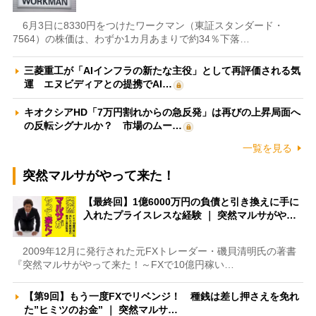
6月3日に8330円をつけたワークマン（東証スタンダード・
7564）の株価は、わずか1カ月あまりで約34％下落…
三菱重工が「AIインフラの新たな主役」として再評価される気
運 エヌビディアとの提携でAI…
キオクシアHD「7万円割れからの急反発」は再びの上昇局面へ
の反転シグナルか？ 市場のムー…
一覧を見る
突然マルサがやって来た！
【最終回】1億6000万円の負債と引き換えに手に
入れたプライスレスな経験 ｜ 突然マルサがや…
2009年12月に発行された元FXトレーダー・磯貝清明氏の著書
『突然マルサがやって来た！～FXで10億円稼い…
【第9回】もう一度FXでリベンジ！ 種銭は差し押さえを免れ
た”ヒミツのお金” ｜ 突然マルサ…