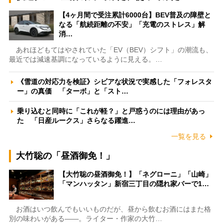
【4ヶ月間で受注累計6000台】BEV普及の障壁と
なる「航続距離の不安」「充電のストレス」解
消…
あれほどもてはやされていた「EV（BEV）シフト」の潮流も、
最近では減速基調になっているように見える。…
《雪道の対応力を検証》シビアな状況で実感した「フォレスタ
ー」の真価 「ターボ」と「スト…
乗り込むと同時に「これが軽？」と戸惑うのには理由があっ
た 「日産ルークス」さらなる躍進…
一覧を見る
大竹聡の「昼酒御免！」
【大竹聡の昼酒御免！】「ネグローニ」「山崎」
「マンハッタン」新宿三丁目の隠れ家バーで1…
お酒はいつ飲んでもいいものだが、昼から飲むお酒にはまた格
別の味わいがある――。ライター・作家の大竹…