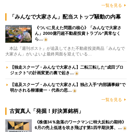
一覧を見る
「みんなで大家さん」配当ストップ騒動の内幕
《ついに見えた問題の核心》「みんなで大家さ
ん」2000億円超不動産投資トラブル“異常なく
ら…
本誌『週刊ポスト』が追及してきた不動産投資商品「みんなで
大家さん」がいよいよ最終局面を迎えている…
【独走スクープ・みんなで大家さん】二転三転した“成田プロ
ジェクト”の計画変更の裏で起き…
【追及スクープ・みんなで大家さん】独占入手“内部議事録”で
明かされる柳瀬健一・代表の思…
一覧を見る
古賀真人「発掘！好決算銘柄」
《株価34％急落のワークマンに特大反転の期待》
6月の売上低迷を吹き飛ばす第1四半期決算、…