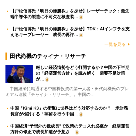
【戸松信博氏「明日の爆騰株」を探せ】レーザーテック：最先
端半導体の製造に不可欠な検査装…
【戸松信博氏「明日の爆騰株」を探せ】TDK：AIインフラを支
えるキープレーヤー 成長の再評…
一覧を見る
田代尚機のチャイナ・リサーチ
厳しい経済情勢をどう打開するか？中国の下半期
の「経済運営方針」を読み解く 需要不足対策
が…
中国経済に精通する中国株投資の第一人者・田代尚機氏のプレ
ミアム連載「チャイナ・リサーチ」。中国の…
中国「Kimi K3」の衝撃に世界はどう対応するのか？ 米財務
長官が検討する「蒸留を行う中国…
中国経済“予想外の低成長”で政策のテコ入れ必至か 経済運営
方針の修正で成長加速が予想さ…