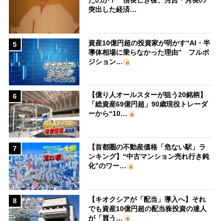
たのか？ 信長亡き後、秀吉・秀長の
突出した経済…
資産10億円超の投資家が明かす“AI・半
5
導体相場に乗らなかった理由” フルポ
ジション…
【億り人オールスターが狙う20銘柄】
6
「総資産69億円超」90歳現役トレーダ
ーから“10…
【首都圏の不動産価格「危ない駅」ラ
7
ンキング】“中古マンション売れ行き鈍
化”のワー…
【キオクシアが「配当」導入へ】それ
8
でも資産10億円超の配当株投資の達人
が「買う…