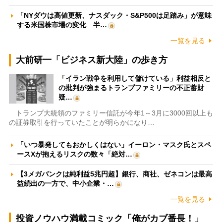
「NYダウは高値更新、ナスダック・S&P500は足踏み」が意味
する米国株市場の変化 半…
一覧を見る
大前研一「ビジネス新大陸」の歩き方
「イラン戦争を利用して儲けている」利益相反と
の批判が強まるトランプファミリーの不正蓄財
疑…
トランプ大統領のファミリー信託が今年1～3月に3000回以上も
の証券取引を行っていたことが明らかになり…
「いつ暴発してもおかしくはない」イーロン・マスク氏とスペ
ースXが抱えるリスクの数々「絶対…
【3メガバンクは純利益5兆円超】銀行、商社、ゼネコンは最高
益続出の一方で、中小企業・…
一覧を見る
投資ノウハウ満載コミック「俺がカブ番長！」