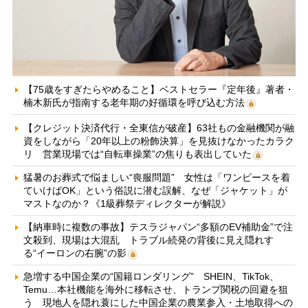
【75歳をすぎたらやめること】ベストセラー『定年後』著者・
楠木新氏が指南する老年期の好循環を呼び込む方法
【クレジット決済代行・全東信が破産】63社もの金融機関が融
資をしながら「20年以上の粉飾決算」を見抜けなかったカラク
リ 営業現場では“自転車操業”の焦りも表出していた
猛暑のお葬式で悩ましい“喪服問題” 女性は「ワンピースを着
ていけばOK」という俗説に潜む誤解、なぜ「ジャケット」が
マストなのか？《1級葬祭ディレクターが解説》
【納車時に複数の事故】テスラジャパン“多額のEV補助金”で注
文殺到、現場は大混乱 トラブル続発の背後に見え隠れす
る“イーロンの右腕”の影
急増する中国企業の“国籍ロンダリング” SHEIN、TikTok、
Temu…本社機能を海外に移転させ、トランプ関税の回避を狙
う 現地人を隠れ蓑にした中国企業の農業参入・土地取得への