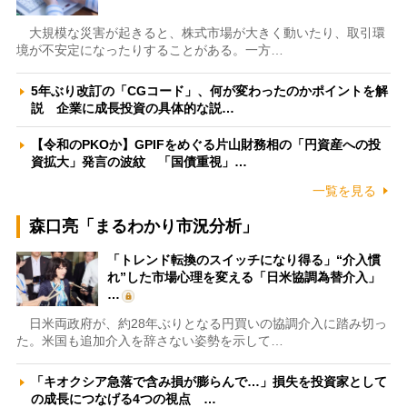
大規模な災害が起きると、株式市場が大きく動いたり、取引環
境が不安定になったりすることがある。一方…
5年ぶり改訂の「CGコード」、何が変わったのかポイントを解
説 企業に成長投資の具体的な説…
【令和のPKOか】GPIFをめぐる片山財務相の「円資産への投
資拡大」発言の波紋 「国債重視」…
一覧を見る
森口亮「まるわかり市況分析」
「トレンド転換のスイッチになり得る」“介入慣
れ”した市場心理を変える「日米協調為替介入」
…
日米両政府が、約28年ぶりとなる円買いの協調介入に踏み切っ
た。米国も追加介入を辞さない姿勢を示して…
「キオクシア急落で含み損が膨らんで…」損失を投資家として
の成長につなげる4つの視点 …