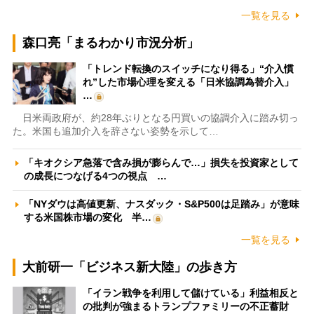
一覧を見る
森口亮「まるわかり市況分析」
「トレンド転換のスイッチになり得る」“介入慣
れ”した市場心理を変える「日米協調為替介入」
…
日米両政府が、約28年ぶりとなる円買いの協調介入に踏み切っ
た。米国も追加介入を辞さない姿勢を示して…
「キオクシア急落で含み損が膨らんで…」損失を投資家として
の成長につなげる4つの視点 …
「NYダウは高値更新、ナスダック・S&P500は足踏み」が意味
する米国株市場の変化 半…
一覧を見る
大前研一「ビジネス新大陸」の歩き方
「イラン戦争を利用して儲けている」利益相反と
の批判が強まるトランプファミリーの不正蓄財