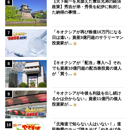
【天下統一を見据えた豊臣兄弟の経済
6
政策】秀吉が弟・秀長を紀伊に転封し
た納得の事情…
「キオクシアが再び株価10万円になる
7
日は遠い」資産3億円超のサラリーマン
投資家が…
【キオクシアが「配当」導入へ】それ
8
でも資産10億円超の配当株投資の達人
が「買う…
「キオクシアが今後も利益を出し続け
9
るかは分からない」資産11億円の個人
投資家が…
「北海道で知らない人はいない！」道
10
民熱愛のカップ焼きそば「やきそば弁