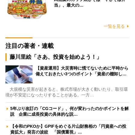
当」、最大の…
一覧を見る
注目の著者・連載
藤川里絵「さあ、投資を始めよう！」
【資産運用】大災害時に慌てないために平時から
備えておきたい3つのポイント「資産の棚卸し…
大規模な災害が起きると、株式市場が大きく動いたり、取引環
境が不安定になったりすることがある。一方…
5年ぶり改訂の「CGコード」、何が変わったのかポイントを解
説 企業に成長投資の具体的な説…
【令和のPKOか】GPIFをめぐる片山財務相の「円資産への投
資拡大」発言の波紋 「国債重視」…