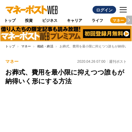
ログイン
トップ
投資
ビジネス
キャリア
ライフ
マネー
トップ
マネー
相続・終活
お葬式、費用を最小限に抑えつつ誰もが納得いく
マネー
2020.04.26 07:00
週刊ポスト
お葬式、費用を最小限に抑えつつ誰もが
納得いく形にする方法
Loaded
:
95.43%
/
Unmute