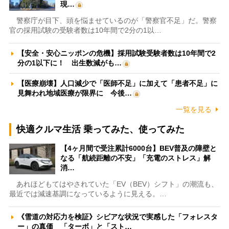
現…
警察庁が目下、頭を悩ませているのが「警察官不足」だ。警察
官の採用試験の受験者数は10年間で2分の1以…
【安全・安心ニッポンの危機】採用試験受験者数は10年間で2
分の1以下に！ 出生数減がも…
【医療崩壊】人口減少で「医師不足」に加えて「患者不足」に
見舞われ地域医療が限界に 今後…
一覧を見る
快適クルマ生活 乗ってみた、使ってみた
【4ヶ月間で受注累計6000台】BEV普及の障壁と
なる「航続距離の不安」「充電のストレス」解
消…
あれほどもてはやされていた「EV（BEV）シフト」の潮流も、
最近では減速基調になっているように見える。…
《雪道の対応力を検証》シビアな状況で実感した「フォレスタ
ー」の真価 「ターボ」と「スト…