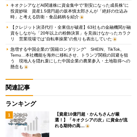
キオクシアなどAI関連株に資金集中で“割安になった成長株”に
投資妙味 資産1.5億円超の坂本慎太郎さんが「絶好の仕込み
時」と考える防衛・食品銘柄を紹介
【クレジット決済代行・全東信が破産】63社もの金融機関が融
資をしながら「20年以上の粉飾決算」を見抜けなかったカラク
リ 営業現場では“自転車操業”の焦りも表出していた
急増する中国企業の“国籍ロンダリング” SHEIN、TikTok、
Temu…本社機能を海外に移転させ、トランプ関税の回避を狙
う 現地人を隠れ蓑にした中国企業の農業参入・土地取得への
懸念も
関連記事
ランキング
【資産10億円超・かんちさんが厳
1
選！】「キオクシアの次」に資金が流
れる期待の高…