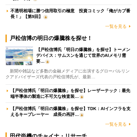
不透明相場に勝つ信用取引の極意 投資コミック「俺がカブ番
長！」【第9回】
一覧を見る
戸松信博の明日の爆騰株を探せ！
【戸松信博氏「明日の爆騰株」を探せ】トーメン
デバイス：サムスンを通じて世界のAIメモリ需
要…
新聞や雑誌など多数の金融メディアに出演するグローバルリン
クアドバイザーズ代表の戸松信博氏が、最新…
【戸松信博氏「明日の爆騰株」を探せ】レーザーテック：最先
端半導体の製造に不可欠な検査装…
【戸松信博氏「明日の爆騰株」を探せ】TDK：AIインフラを支
えるキープレーヤー 成長の再評…
一覧を見る
田代尚機のチャイナ・リサーチ