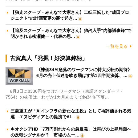
【独走スクープ・みんなで大家さん】二転三転した“成田プロ
ジェクト”の計画変更の裏で起き…
【追及スクープ・みんなで大家さん】独占入手“内部議事録”で
明かされる柳瀬健一・代表の思…
一覧を見る
古賀真人「発掘！好決算銘柄」
《株価34％急落のワークマンに特大反転の期待》
6月の売上低迷を吹き飛ばす第1四半期決算、…
6月3日に8330円をつけたワークマン（東証スタンダード・
7564）の株価は、わずか1カ月あまりで約34％下落…
三菱重工が「AIインフラの新たな主役」として再評価される気
運 エヌビディアとの提携でAI…
キオクシアHD「7万円割れからの急反発」は再びの上昇局面へ
の反転シグナルか？ 市場のムー…