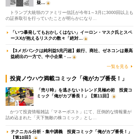
疑…
トランプ大統領のファミリー信託が今年1～3月に3000回以上も
の証券取引を行っていたことが明らかになり…
「いつ暴発してもおかしくはない」イーロン・マスク氏とスペ
ースXが抱えるリスクの数々「絶対…
【3メガバンクは純利益5兆円超】銀行、商社、ゼネコンは最高
益続出の一方で、中小企業・…
一覧を見る
投資ノウハウ満載コミック「俺がカブ番長！」
「売り時」を逃さないトレンド見極め術 投資コ
ミック「俺がカブ番長！」【第11回】
かつて投資情報雑誌「マネーポスト」にて、圧倒的な情報量が
詰め込まれた「天下無敵の株コミック」とし…
テクニカル分析・集中講義 投資コミック「俺がカブ番長！」
【第10回】