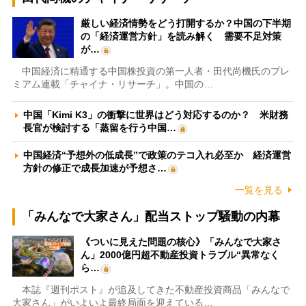
厳しい経済情勢をどう打開するか？中国の下半期
の「経済運営方針」を読み解く 需要不足対策
が…
中国経済に精通する中国株投資の第一人者・田代尚機氏のプレ
ミアム連載「チャイナ・リサーチ」。中国の…
中国「Kimi K3」の衝撃に世界はどう対応するのか？ 米財務
長官が検討する「蒸留を行う中国…
中国経済“予想外の低成長”で政策のテコ入れ必至か 経済運営
方針の修正で成長加速が予想さ…
一覧を見る
「みんなで大家さん」配当ストップ騒動の内幕
《ついに見えた問題の核心》「みんなで大家さ
ん」2000億円超不動産投資トラブル“異常なく
ら…
本誌『週刊ポスト』が追及してきた不動産投資商品「みんなで
大家さん」がいよいよ最終局面を迎えている…