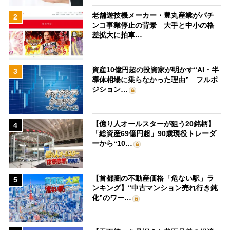
老舗遊技機メーカー・豊丸産業がパチ
2
ンコ事業停止の背景 大手と中小の格
差拡大に拍車…
資産10億円超の投資家が明かす“AI・半
3
導体相場に乗らなかった理由” フルポ
ジション…
【億り人オールスターが狙う20銘柄】
4
「総資産69億円超」90歳現役トレーダ
ーから“10…
【首都圏の不動産価格「危ない駅」ラ
5
ンキング】“中古マンション売れ行き鈍
化”のワー…