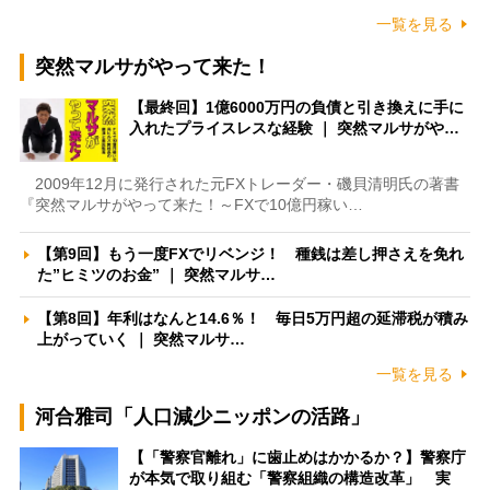
一覧を見る
突然マルサがやって来た！
【最終回】1億6000万円の負債と引き換えに手に
入れたプライスレスな経験 ｜ 突然マルサがや…
2009年12月に発行された元FXトレーダー・磯貝清明氏の著書
『突然マルサがやって来た！～FXで10億円稼い…
【第9回】もう一度FXでリベンジ！ 種銭は差し押さえを免れ
た”ヒミツのお金” ｜ 突然マルサ…
【第8回】年利はなんと14.6％！ 毎日5万円超の延滞税が積み
上がっていく ｜ 突然マルサ…
一覧を見る
河合雅司「人口減少ニッポンの活路」
【「警察官離れ」に歯止めはかかるか？】警察庁
が本気で取り組む「警察組織の構造改革」 実