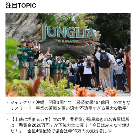
注目TOPIC
ジャングリア沖縄、開業1周年で「経済効果494億円」の大きな
ミスリード 事業の苦戦を覆い隠す“不透明すぎる巨大な数字”
【土俵に埋まるカネ】大の里、豊昇龍が黒星続きの名古屋場所
は「懸賞金2826万円」が下位力士に渡り「今日はみんなで焼肉
だ！」 金星4個配給で協会は年96万円の支出増に