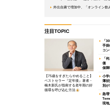
外出自粛で増加中、「オンライン飲
注目TOPIC
「3
手掛
コン
「何
価 
保障
【75歳をすぎたらやめること】
小学
ベストセラー『定年後』著者・
薄状
楠木新氏が指南する老年期の好
別が
循環を呼び込む方法
急増
Te
現地