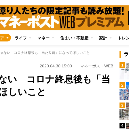
ア
ライフ
マネー
住まい・不動産
家計
トレ
ゃない コロナ終息後も「当たり前」になってほしいこと
ラ
1
2020.04.30 15:00
マネーポストWEB
ない コロナ終息後も「当
2
ほしいこと
Loaded
:
3
96.70%
/
4