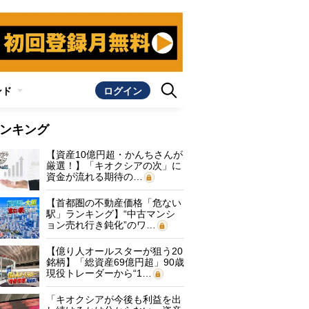
ンド
ログイン
ンキング
【資産10億円超・かんちさんが
厳選！】「キオクシアの次」に
資金が流れる期待の…
【首都圏の不動産価格「危ない
駅」ランキング】“中古マンシ
ョン売れ行き鈍化”のワ…
【億り人オールスターが狙う20
銘柄】「総資産69億円超」90歳
現役トレーダーから“1…
「キオクシアが今後も利益を出