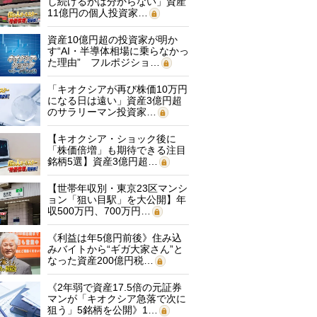
し続けるかは分からない」資産
11億円の個人投資家…
資産10億円超の投資家が明か
す“AI・半導体相場に乗らなかっ
た理由” フルポジショ…
「キオクシアが再び株価10万円
になる日は遠い」資産3億円超
のサラリーマン投資家…
【キオクシア・ショック後に
「株価倍増」も期待できる注目
銘柄5選】資産3億円超…
【世帯年収別・東京23区マンシ
ョン「狙い目駅」を大公開】年
収500万円、700万円…
《利益は年5億円前後》住み込
みバイトから“ギガ大家さん”と
なった資産200億円税…
《2年弱で資産17.5倍の元証券
マンが「キオクシア急落で次に
狙う」5銘柄を公開》1…