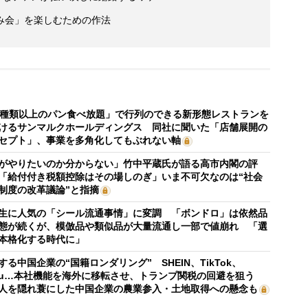
み会」を楽しむための作法
0種類以上のパン食べ放題」で行列のできる新形態レストランを
けるサンマルクホールディングス 同社に聞いた「店舗展開の
セプト」、事業を多角化してもぶれない軸
がやりたいのか分からない」竹中平蔵氏が語る高市内閣の評
「給付付き税額控除はその場しのぎ」いま不可欠なのは“社会
制度の改革議論”と指摘
生に人気の「シール流通事情」に変調 「ボンドロ」は依然品
態が続くが、模倣品や類似品が大量流通し一部で値崩れ 「選
本格化する時代に」
する中国企業の“国籍ロンダリング” SHEIN、TikTok、
mu…本社機能を海外に移転させ、トランプ関税の回避を狙う
人を隠れ蓑にした中国企業の農業参入・土地取得への懸念も