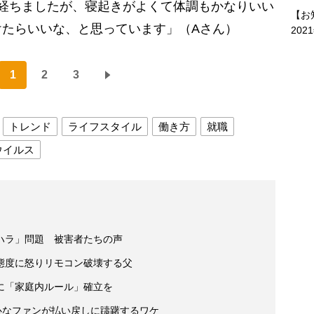
経ちましたが、寝起きがよくて体調もかなりいい
【お
けたらいいな、と思っています」（Aさん）
202
1
2
3
トレンド
ライフスタイル
働き方
就職
ウイルス
ハラ」問題 被害者たちの声
態度に怒りリモコン破壊する父
に「家庭内ルール」確立を
心なファンが払い戻しに躊躇するワケ