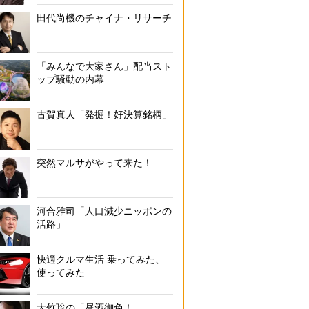
田代尚機のチャイナ・リサーチ
「みんなで大家さん」配当スト
ップ騒動の内幕
古賀真人「発掘！好決算銘柄」
突然マルサがやって来た！
河合雅司「人口減少ニッポンの
活路」
快適クルマ生活 乗ってみた、
使ってみた
大竹聡の「昼酒御免！」