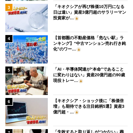
「キオクシアが再び株価10万円になる
3
日は遠い」資産3億円超のサラリーマン
投資家が…
【首都圏の不動産価格「危ない駅」ラ
4
ンキング】“中古マンション売れ行き鈍
化”のワー…
「AI・半導体関連が“本命”であること
5
に変わりはない」資産20億円超の90歳
現役トレー…
【キオクシア・ショック後に「株価倍
6
増」も期待できる注目銘柄5選】資産3
億円超・…
「失敗すると取り返しがつかない」葬
7