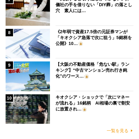
儀社の手を借りない「DIY葬」の落とし
穴 素人には…
《2年弱で資産17.5倍の元証券マンが
8
「キオクシア急落で次に狙う」5銘柄を
公開》10…
【大阪の不動産価格「危ない駅」ラン
9
キング】“中古マンション売れ行き鈍
化”のワース…
キオクシア・ショックで「次にマネー
10
が流れる」16銘柄 AI相場の裏で割安
に放置され…
一覧を見る