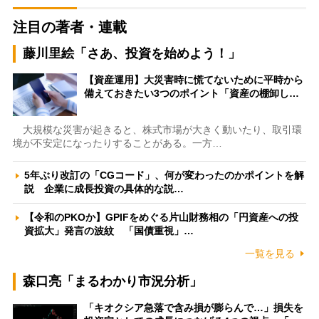
注目の著者・連載
藤川里絵「さあ、投資を始めよう！」
【資産運用】大災害時に慌てないために平時から
備えておきたい3つのポイント「資産の棚卸し…
大規模な災害が起きると、株式市場が大きく動いたり、取引環
境が不安定になったりすることがある。一方…
5年ぶり改訂の「CGコード」、何が変わったのかポイントを解
説 企業に成長投資の具体的な説…
【令和のPKOか】GPIFをめぐる片山財務相の「円資産への投
資拡大」発言の波紋 「国債重視」…
一覧を見る
森口亮「まるわかり市況分析」
「キオクシア急落で含み損が膨らんで…」損失を