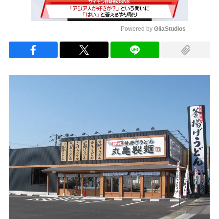
Powered by 
GliaStudios
Mute