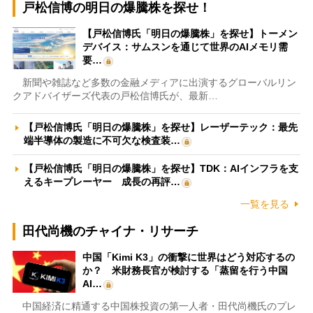
戸松信博の明日の爆騰株を探せ！
【戸松信博氏「明日の爆騰株」を探せ】トーメン
デバイス：サムスンを通じて世界のAIメモリ需
要…
新聞や雑誌など多数の金融メディアに出演するグローバルリン
クアドバイザーズ代表の戸松信博氏が、最新…
【戸松信博氏「明日の爆騰株」を探せ】レーザーテック：最先
端半導体の製造に不可欠な検査装…
【戸松信博氏「明日の爆騰株」を探せ】TDK：AIインフラを支
えるキープレーヤー 成長の再評…
一覧を見る
田代尚機のチャイナ・リサーチ
中国「Kimi K3」の衝撃に世界はどう対応するの
か？ 米財務長官が検討する「蒸留を行う中国
AI…
中国経済に精通する中国株投資の第一人者・田代尚機氏のプレ