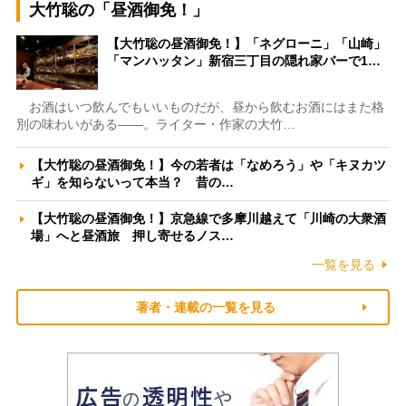
大竹聡の「昼酒御免！」
【大竹聡の昼酒御免！】「ネグローニ」「山崎」
「マンハッタン」新宿三丁目の隠れ家バーで1…
お酒はいつ飲んでもいいものだが、昼から飲むお酒にはまた格
別の味わいがある――。ライター・作家の大竹…
【大竹聡の昼酒御免！】今の若者は「なめろう」や「キヌカツ
ギ」を知らないって本当？ 昔の…
【大竹聡の昼酒御免！】京急線で多摩川越えて「川崎の大衆酒
場」へと昼酒旅 押し寄せるノス…
一覧を見る
著者・連載の一覧を見る