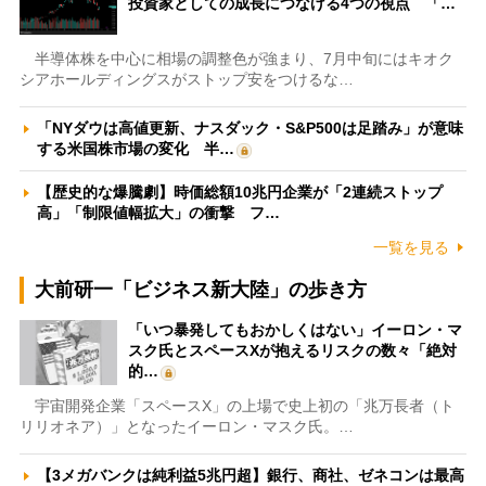
投資家としての成長につなげる4つの視点 「…
半導体株を中心に相場の調整色が強まり、7月中旬にはキオク
シアホールディングスがストップ安をつけるな…
「NYダウは高値更新、ナスダック・S&P500は足踏み」が意味
する米国株市場の変化 半…
【歴史的な爆騰劇】時価総額10兆円企業が「2連続ストップ
高」「制限値幅拡大」の衝撃 フ…
一覧を見る
大前研一「ビジネス新大陸」の歩き方
「いつ暴発してもおかしくはない」イーロン・マ
スク氏とスペースXが抱えるリスクの数々「絶対
的…
宇宙開発企業「スペースX」の上場で史上初の「兆万長者（ト
リリオネア）」となったイーロン・マスク氏。…
【3メガバンクは純利益5兆円超】銀行、商社、ゼネコンは最高