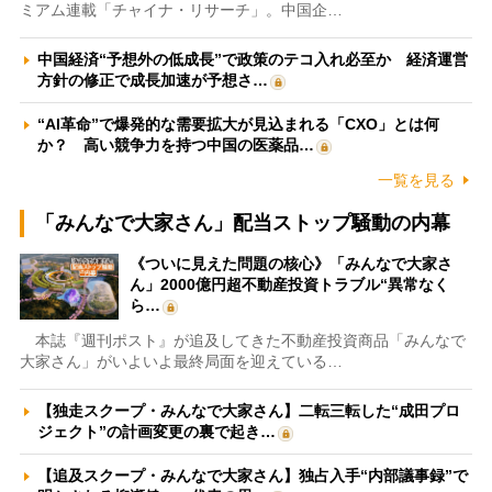
ミアム連載「チャイナ・リサーチ」。中国企…
中国経済“予想外の低成長”で政策のテコ入れ必至か 経済運営
方針の修正で成長加速が予想さ…
“AI革命”で爆発的な需要拡大が見込まれる「CXO」とは何
か？ 高い競争力を持つ中国の医薬品…
一覧を見る
「みんなで大家さん」配当ストップ騒動の内幕
《ついに見えた問題の核心》「みんなで大家さ
ん」2000億円超不動産投資トラブル“異常なく
ら…
本誌『週刊ポスト』が追及してきた不動産投資商品「みんなで
大家さん」がいよいよ最終局面を迎えている…
【独走スクープ・みんなで大家さん】二転三転した“成田プロ
ジェクト”の計画変更の裏で起き…
【追及スクープ・みんなで大家さん】独占入手“内部議事録”で