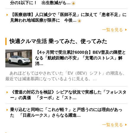
分の1以下に！ 出生数減がも…
【医療崩壊】人口減少で「医師不足」に加えて「患者不足」に
見舞われ地域医療が限界に 今後…
一覧を見る
快適クルマ生活 乗ってみた、使ってみた
【4ヶ月間で受注累計6000台】BEV普及の障壁と
なる「航続距離の不安」「充電のストレス」解
消…
あれほどもてはやされていた「EV（BEV）シフト」の潮流も、
最近では減速基調になっているように見える。…
《雪道の対応力を検証》シビアな状況で実感した「フォレスタ
ー」の真価 「ターボ」と「スト…
乗り込むと同時に「これが軽？」と戸惑うのには理由があっ
た 「日産ルークス」さらなる躍進…
一覧を見る