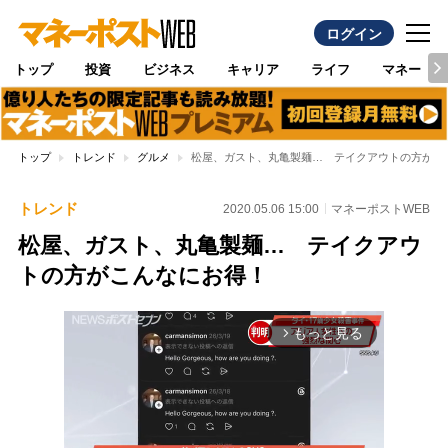
ログイン
トップ
投資
ビジネス
キャリア
ライフ
マネー
トップ
トレンド
グルメ
松屋、ガスト、丸亀製麺… テイクアウトの方がこ
トレンド
2020.05.06 15:00
マネーポストWEB
松屋、ガスト、丸亀製麺… テイクアウ
トの方がこんなにお得！
もっと見る
arrow_forward_ios