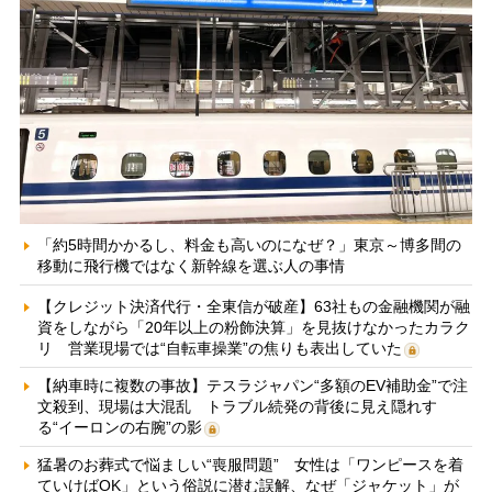
「約5時間かかるし、料金も高いのになぜ？」東京～博多間の
移動に飛行機ではなく新幹線を選ぶ人の事情
【クレジット決済代行・全東信が破産】63社もの金融機関が融
資をしながら「20年以上の粉飾決算」を見抜けなかったカラク
リ 営業現場では“自転車操業”の焦りも表出していた
【納車時に複数の事故】テスラジャパン“多額のEV補助金”で注
文殺到、現場は大混乱 トラブル続発の背後に見え隠れす
る“イーロンの右腕”の影
猛暑のお葬式で悩ましい“喪服問題” 女性は「ワンピースを着
ていけばOK」という俗説に潜む誤解、なぜ「ジャケット」が