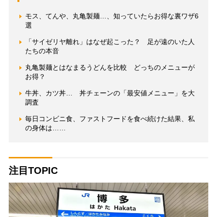
モス、てんや、丸亀製麺…、知っていたらお得な裏ワザ6
選
「サイゼリヤ離れ」はなぜ起こった？ 足が遠のいた人
たちの本音
丸亀製麺とはなまるうどんを比較 どっちのメニューが
お得？
牛丼、カツ丼… 丼チェーンの「最安値メニュー」を大
調査
毎日コンビニ食、ファストフードを食べ続けた結果、私
の身体は……
注目TOPIC