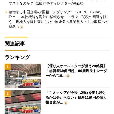
マストなのか？《1級葬祭ディレクターが解説》
急増する中国企業の“国籍ロンダリング” SHEIN、TikTok、
Temu…本社機能を海外に移転させ、トランプ関税の回避を狙
う 現地人を隠れ蓑にした中国企業の農業参入・土地取得への
懸念も
関連記事
ランキング
【億り人オールスターが狙う20銘柄】
1
「総資産69億円超」90歳現役トレーダ
ーから“10…
「キオクシアが今後も利益を出し続け
2
るかは分からない」資産11億円の個人
投資家が…