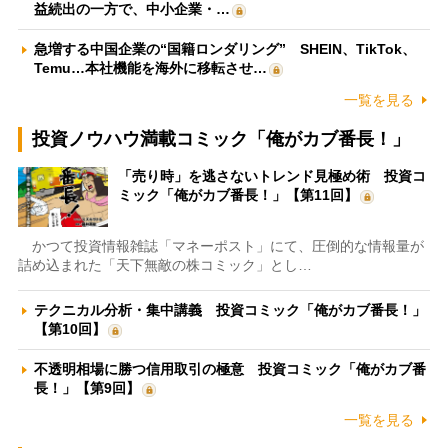
益続出の一方で、中小企業・…
急増する中国企業の“国籍ロンダリング” SHEIN、TikTok、
Temu…本社機能を海外に移転させ…
一覧を見る
投資ノウハウ満載コミック「俺がカブ番長！」
「売り時」を逃さないトレンド見極め術 投資コ
ミック「俺がカブ番長！」【第11回】
かつて投資情報雑誌「マネーポスト」にて、圧倒的な情報量が
詰め込まれた「天下無敵の株コミック」とし…
テクニカル分析・集中講義 投資コミック「俺がカブ番長！」
【第10回】
不透明相場に勝つ信用取引の極意 投資コミック「俺がカブ番
長！」【第9回】
一覧を見る