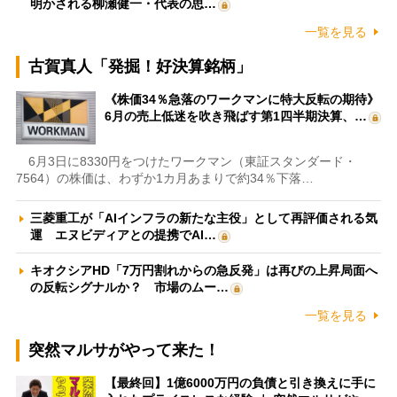
明かされる柳瀬健一・代表の思…
一覧を見る
古賀真人「発掘！好決算銘柄」
《株価34％急落のワークマンに特大反転の期待》
6月の売上低迷を吹き飛ばす第1四半期決算、…
6月3日に8330円をつけたワークマン（東証スタンダード・
7564）の株価は、わずか1カ月あまりで約34％下落…
三菱重工が「AIインフラの新たな主役」として再評価される気
運 エヌビディアとの提携でAI…
キオクシアHD「7万円割れからの急反発」は再びの上昇局面へ
の反転シグナルか？ 市場のムー…
一覧を見る
突然マルサがやって来た！
【最終回】1億6000万円の負債と引き換えに手に