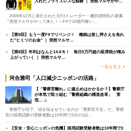
入れたプライスレスな経験 ｜ 突然マルサがや…
2009年12月に発行された元FXトレーダー・磯貝清明氏の著書
『突然マルサがやって来た！～FXで10億円稼い…
【第9回】もう一度FXでリベンジ！ 種銭は差し押さえを免れ
た”ヒミツのお金” ｜ 突然マルサ…
【第8回】年利はなんと14.6％！ 毎日5万円超の延滞税が積み
上がっていく ｜ 突然マルサ…
一覧を見る
河合雅司「人口減少ニッポンの活路」
【「警察官離れ」に歯止めはかかるか？】警察庁
が本気で取り組む「警察組織の構造改革」 実
現…
警察庁が目下、頭を悩ませているのが「警察官不足」だ。警察
官の採用試験の受験者数は10年間で2分の1以…
【安全・安心ニッポンの危機】採用試験受験者数は10年間で2