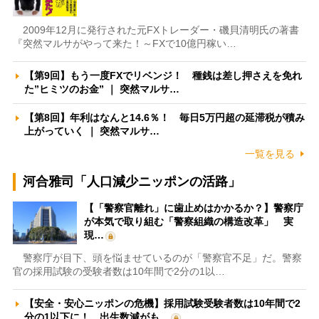
2009年12月に発行された元FXトレーダー・磯貝清明氏の著書
『突然マルサがやって来た！～FXで10億円稼い…
【第9回】もう一度FXでリベンジ！ 種銭は差し押さえを免れ
た”ヒミツのお金” ｜ 突然マルサ…
【第8回】年利はなんと14.6％！ 毎日5万円超の延滞税が積み
上がっていく ｜ 突然マルサ…
一覧を見る
河合雅司「人口減少ニッポンの活路」
【「警察官離れ」に歯止めはかかるか？】警察庁
が本気で取り組む「警察組織の構造改革」 実
現…
警察庁が目下、頭を悩ませているのが「警察官不足」だ。警察
官の採用試験の受験者数は10年間で2分の1以…
【安全・安心ニッポンの危機】採用試験受験者数は10年間で2
分の1以下に！ 出生数減がも…