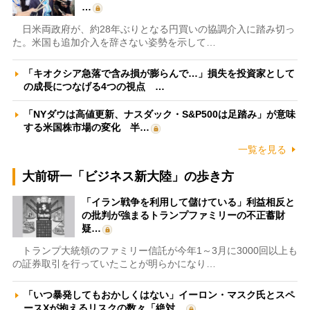
…
日米両政府が、約28年ぶりとなる円買いの協調介入に踏み切っ
た。米国も追加介入を辞さない姿勢を示して…
「キオクシア急落で含み損が膨らんで…」損失を投資家として
の成長につなげる4つの視点 …
「NYダウは高値更新、ナスダック・S&P500は足踏み」が意味
する米国株市場の変化 半…
一覧を見る
大前研一「ビジネス新大陸」の歩き方
「イラン戦争を利用して儲けている」利益相反と
の批判が強まるトランプファミリーの不正蓄財
疑…
トランプ大統領のファミリー信託が今年1～3月に3000回以上も
の証券取引を行っていたことが明らかになり…
「いつ暴発してもおかしくはない」イーロン・マスク氏とスペ
ースXが抱えるリスクの数々「絶対…