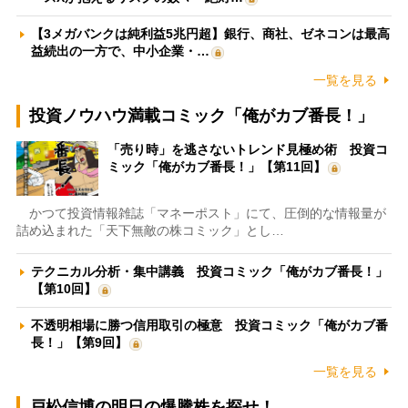
【3メガバンクは純利益5兆円超】銀行、商社、ゼネコンは最高
益続出の一方で、中小企業・…
一覧を見る
投資ノウハウ満載コミック「俺がカブ番長！」
「売り時」を逃さないトレンド見極め術 投資コ
ミック「俺がカブ番長！」【第11回】
かつて投資情報雑誌「マネーポスト」にて、圧倒的な情報量が
詰め込まれた「天下無敵の株コミック」とし…
テクニカル分析・集中講義 投資コミック「俺がカブ番長！」
【第10回】
不透明相場に勝つ信用取引の極意 投資コミック「俺がカブ番
長！」【第9回】
一覧を見る
戸松信博の明日の爆騰株を探せ！