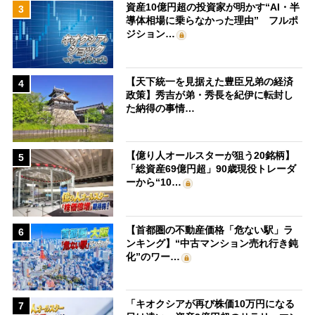
資産10億円超の投資家が明かす“AI・半
3
導体相場に乗らなかった理由” フルポ
ジション…
【天下統一を見据えた豊臣兄弟の経済
4
政策】秀吉が弟・秀長を紀伊に転封し
た納得の事情…
【億り人オールスターが狙う20銘柄】
5
「総資産69億円超」90歳現役トレーダ
ーから“10…
【首都圏の不動産価格「危ない駅」ラ
6
ンキング】“中古マンション売れ行き鈍
化”のワー…
「キオクシアが再び株価10万円になる
7