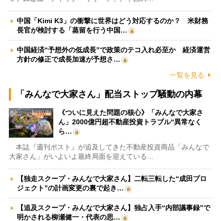
中国「Kimi K3」の衝撃に世界はどう対応するのか？ 米財務
長官が検討する「蒸留を行う中国…
中国経済“予想外の低成長”で政策のテコ入れ必至か 経済運営
方針の修正で成長加速が予想さ…
一覧を見る
「みんなで大家さん」配当ストップ騒動の内幕
《ついに見えた問題の核心》「みんなで大家さ
ん」2000億円超不動産投資トラブル“異常なく
ら…
本誌『週刊ポスト』が追及してきた不動産投資商品「みんなで
大家さん」がいよいよ最終局面を迎えている…
【独走スクープ・みんなで大家さん】二転三転した“成田プロ
ジェクト”の計画変更の裏で起き…
【追及スクープ・みんなで大家さん】独占入手“内部議事録”で
明かされる柳瀬健一・代表の思…