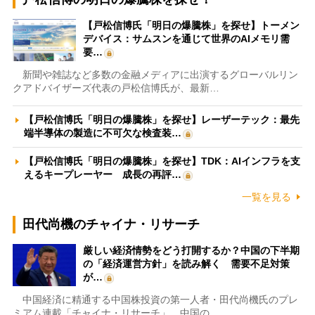
【戸松信博氏「明日の爆騰株」を探せ】トーメン
デバイス：サムスンを通じて世界のAIメモリ需
要…
新聞や雑誌など多数の金融メディアに出演するグローバルリン
クアドバイザーズ代表の戸松信博氏が、最新…
【戸松信博氏「明日の爆騰株」を探せ】レーザーテック：最先
端半導体の製造に不可欠な検査装…
【戸松信博氏「明日の爆騰株」を探せ】TDK：AIインフラを支
えるキープレーヤー 成長の再評…
一覧を見る
田代尚機のチャイナ・リサーチ
厳しい経済情勢をどう打開するか？中国の下半期
の「経済運営方針」を読み解く 需要不足対策
が…
中国経済に精通する中国株投資の第一人者・田代尚機氏のプレ
ミアム連載「チャイナ・リサーチ」。中国の…