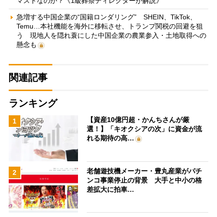
マストなのか？《1級葬祭ディレクターが解説》
急増する中国企業の“国籍ロンダリング” SHEIN、TikTok、
Temu…本社機能を海外に移転させ、トランプ関税の回避を狙
う 現地人を隠れ蓑にした中国企業の農業参入・土地取得への
懸念も
関連記事
ランキング
【資産10億円超・かんちさんが厳
1
選！】「キオクシアの次」に資金が流
れる期待の高…
老舗遊技機メーカー・豊丸産業がパチ
2
ンコ事業停止の背景 大手と中小の格
差拡大に拍車…