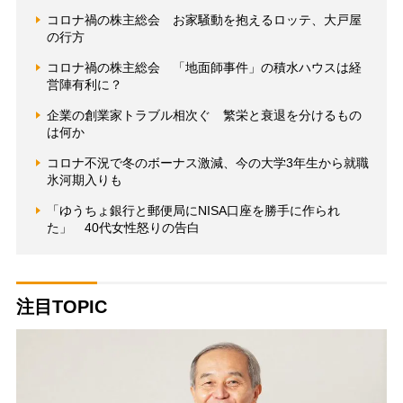
コロナ禍の株主総会 お家騒動を抱えるロッテ、大戸屋
の行方
コロナ禍の株主総会 「地面師事件」の積水ハウスは経
営陣有利に？
企業の創業家トラブル相次ぐ 繁栄と衰退を分けるもの
は何か
コロナ不況で冬のボーナス激減、今の大学3年生から就職
氷河期入りも
「ゆうちょ銀行と郵便局にNISA口座を勝手に作られ
た」 40代女性怒りの告白
注目TOPIC