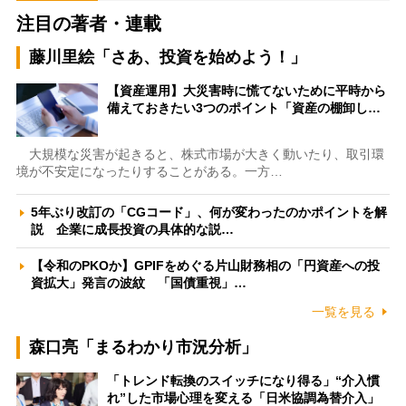
注目の著者・連載
藤川里絵「さあ、投資を始めよう！」
【資産運用】大災害時に慌てないために平時から
備えておきたい3つのポイント「資産の棚卸し…
大規模な災害が起きると、株式市場が大きく動いたり、取引環
境が不安定になったりすることがある。一方…
5年ぶり改訂の「CGコード」、何が変わったのかポイントを解
説 企業に成長投資の具体的な説…
【令和のPKOか】GPIFをめぐる片山財務相の「円資産への投
資拡大」発言の波紋 「国債重視」…
一覧を見る
森口亮「まるわかり市況分析」
「トレンド転換のスイッチになり得る」“介入慣
れ”した市場心理を変える「日米協調為替介入」