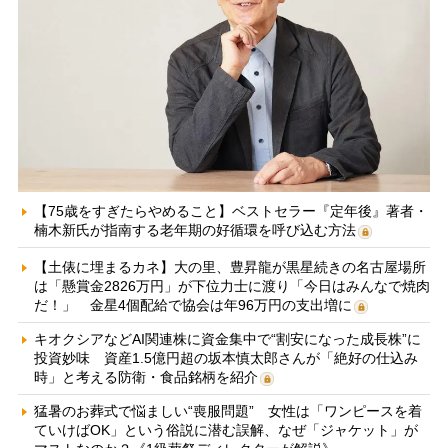
【75歳をすぎたらやめること】ベストセラー『定年後』著者・
楠木新氏が指南する老年期の好循環を呼び込む方法
【土俵に埋まるカネ】大の里、豊昇龍が黒星続きの名古屋場所
は「懸賞金2826万円」が下位力士に渡り「今日はみんなで焼肉
だ！」 金星4個配給で協会は年96万円の支出増に
キオクシアなどAI関連株に資金集中で“割安になった成長株”に
投資妙味 資産1.5億円超の坂本慎太郎さんが「絶好の仕込み
時」と考える防衛・食品銘柄を紹介
猛暑のお葬式で悩ましい“喪服問題” 女性は「ワンピースを着
ていけばOK」という俗説に潜む誤解、なぜ「ジャケット」が