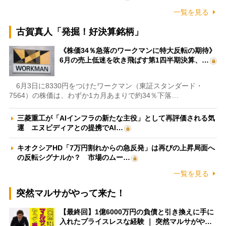
一覧を見る
古賀真人「発掘！好決算銘柄」
《株価34％急落のワークマンに特大反転の期待》
6月の売上低迷を吹き飛ばす第1四半期決算、…
6月3日に8330円をつけたワークマン（東証スタンダード・
7564）の株価は、わずか1カ月あまりで約34％下落…
三菱重工が「AIインフラの新たな主役」として再評価される気
運 エヌビディアとの提携でAI…
キオクシアHD「7万円割れからの急反発」は再びの上昇局面へ
の反転シグナルか？ 市場のムー…
一覧を見る
突然マルサがやって来た！
【最終回】1億6000万円の負債と引き換えに手に
入れたプライスレスな経験 ｜ 突然マルサがや…