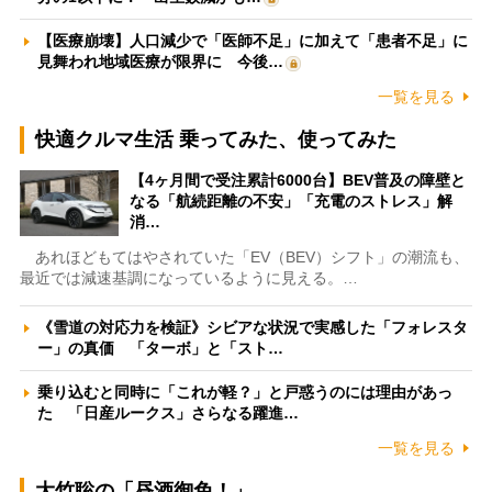
【医療崩壊】人口減少で「医師不足」に加えて「患者不足」に
見舞われ地域医療が限界に 今後…
一覧を見る
快適クルマ生活 乗ってみた、使ってみた
【4ヶ月間で受注累計6000台】BEV普及の障壁と
なる「航続距離の不安」「充電のストレス」解
消…
あれほどもてはやされていた「EV（BEV）シフト」の潮流も、
最近では減速基調になっているように見える。…
《雪道の対応力を検証》シビアな状況で実感した「フォレスタ
ー」の真価 「ターボ」と「スト…
乗り込むと同時に「これが軽？」と戸惑うのには理由があっ
た 「日産ルークス」さらなる躍進…
一覧を見る
大竹聡の「昼酒御免！」