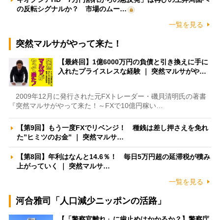
の反転シグナルか？ 市場のムー…
一覧を見る
突然マルサがやって来た！
【最終回】1億6000万円の負債と引き換えに手に
入れたプライスレスな経験 ｜ 突然マルサがや…
2009年12月に発行された元FXトレーダー・磯貝清明氏の著書
『突然マルサがやって来た！～FXで10億円稼い…
【第9回】もう一度FXでリベンジ！ 種銭は差し押さえを免れ
た”ヒミツのお金” ｜ 突然マルサ…
【第8回】年利はなんと14.6％！ 毎日5万円超の延滞税が積み
上がっていく ｜ 突然マルサ…
一覧を見る
河合雅司「人口減少ニッポンの活路」
【「警察官離れ」に歯止めはかかるか？】警察庁