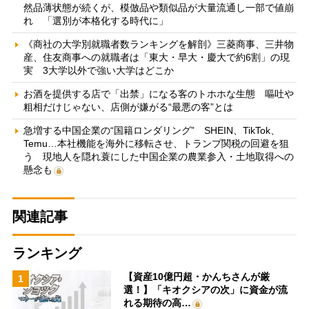
然品薄状態が続くが、模倣品や類似品が大量流通し一部で値崩
れ 「選別が本格化する時代に」
《商社の大学別就職者数ランキングを解剖》三菱商事、三井物
産、住友商事への就職者は「東大・早大・慶大で約6割」の現
実 3大学以外で強い大学はどこか
お酒を提供する店で「出禁」になる客のトホホな生態 嘔吐や
粗相だけじゃない、店側が嫌がる“最悪の客”とは
急増する中国企業の“国籍ロンダリング” SHEIN、TikTok、
Temu…本社機能を海外に移転させ、トランプ関税の回避を狙
う 現地人を隠れ蓑にした中国企業の農業参入・土地取得への
懸念も
関連記事
ランキング
【資産10億円超・かんちさんが厳
1
選！】「キオクシアの次」に資金が流
れる期待の高…