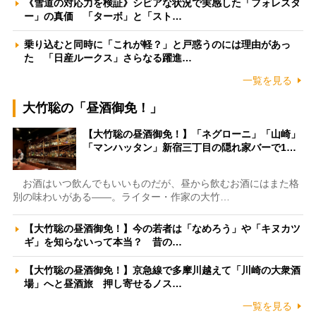
《雪道の対応力を検証》シビアな状況で実感した「フォレスタ
ー」の真価 「ターボ」と「スト…
乗り込むと同時に「これが軽？」と戸惑うのには理由があっ
た 「日産ルークス」さらなる躍進…
一覧を見る
大竹聡の「昼酒御免！」
【大竹聡の昼酒御免！】「ネグローニ」「山崎」
「マンハッタン」新宿三丁目の隠れ家バーで1…
お酒はいつ飲んでもいいものだが、昼から飲むお酒にはまた格
別の味わいがある――。ライター・作家の大竹…
【大竹聡の昼酒御免！】今の若者は「なめろう」や「キヌカツ
ギ」を知らないって本当？ 昔の…
【大竹聡の昼酒御免！】京急線で多摩川越えて「川崎の大衆酒
場」へと昼酒旅 押し寄せるノス…
一覧を見る