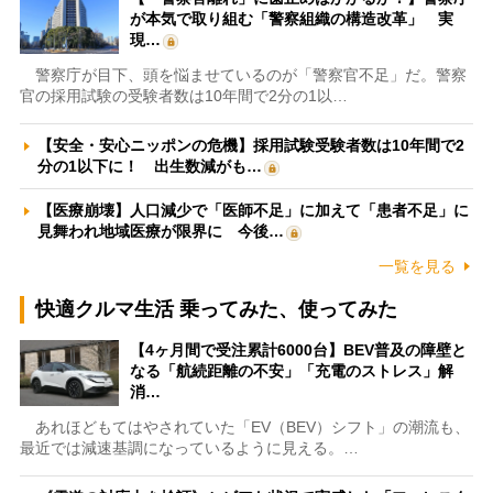
が本気で取り組む「警察組織の構造改革」 実
現…
警察庁が目下、頭を悩ませているのが「警察官不足」だ。警察
官の採用試験の受験者数は10年間で2分の1以…
【安全・安心ニッポンの危機】採用試験受験者数は10年間で2
分の1以下に！ 出生数減がも…
【医療崩壊】人口減少で「医師不足」に加えて「患者不足」に
見舞われ地域医療が限界に 今後…
一覧を見る
快適クルマ生活 乗ってみた、使ってみた
【4ヶ月間で受注累計6000台】BEV普及の障壁と
なる「航続距離の不安」「充電のストレス」解
消…
あれほどもてはやされていた「EV（BEV）シフト」の潮流も、
最近では減速基調になっているように見える。…