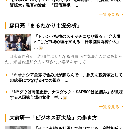
資拡大」発言の波紋 「国債重視」…
一覧を見る
森口亮「まるわかり市況分析」
「トレンド転換のスイッチになり得る」“介入慣
れ”した市場心理を変える「日米協調為替介入」
…
日米両政府が、約28年ぶりとなる円買いの協調介入に踏み切っ
た。米国も追加介入を辞さない姿勢を示して…
「キオクシア急落で含み損が膨らんで…」損失を投資家として
の成長につなげる4つの視点 …
「NYダウは高値更新、ナスダック・S&P500は足踏み」が意味
する米国株市場の変化 半…
一覧を見る
大前研一「ビジネス新大陸」の歩き方
「イラン戦争を利用して儲けている」利益相反と