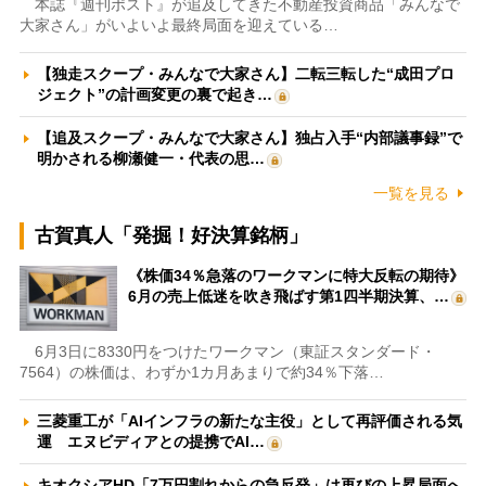
本誌『週刊ポスト』が追及してきた不動産投資商品「みんなで
大家さん」がいよいよ最終局面を迎えている…
【独走スクープ・みんなで大家さん】二転三転した“成田プロ
ジェクト”の計画変更の裏で起き…
【追及スクープ・みんなで大家さん】独占入手“内部議事録”で
明かされる柳瀬健一・代表の思…
一覧を見る
古賀真人「発掘！好決算銘柄」
《株価34％急落のワークマンに特大反転の期待》
6月の売上低迷を吹き飛ばす第1四半期決算、…
6月3日に8330円をつけたワークマン（東証スタンダード・
7564）の株価は、わずか1カ月あまりで約34％下落…
三菱重工が「AIインフラの新たな主役」として再評価される気
運 エヌビディアとの提携でAI…
キオクシアHD「7万円割れからの急反発」は再びの上昇局面へ