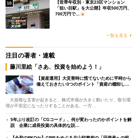
【世帯年収別・東京23区マンション
10
「狙い目駅」を大公開】年収500万円、
700万円で…
一覧を見る
注目の著者・連載
藤川里絵「さあ、投資を始めよう！」
【資産運用】大災害時に慌てないために平時から
備えておきたい3つのポイント「資産の棚卸し…
大規模な災害が起きると、株式市場が大きく動いたり、取引環
境が不安定になったりすることがある。一方…
5年ぶり改訂の「CGコード」、何が変わったのかポイントを解
説 企業に成長投資の具体的な説…
【令和のPKOか】GPIFをめぐる片山財務相の「円資産への投