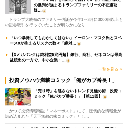
の批判が強まるトランプファミリーの不正蓄財
疑…
トランプ大統領のファミリー信託が今年1～3月に3000回以上も
の証券取引を行っていたことが明らかになり…
「いつ暴発してもおかしくはない」イーロン・マスク氏とスペ
ースXが抱えるリスクの数々「絶対…
【3メガバンクは純利益5兆円超】銀行、商社、ゼネコンは最高
益続出の一方で、中小企業・…
一覧を見る
投資ノウハウ満載コミック「俺がカブ番長！」
「売り時」を逃さないトレンド見極め術 投資コ
ミック「俺がカブ番長！」【第11回】
かつて投資情報雑誌「マネーポスト」にて、圧倒的な情報量が
詰め込まれた「天下無敵の株コミック」とし…