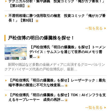
テクニカル分析・集中講義 投資コミック「俺がカブ番長！」
【第10回】
不透明相場に勝つ信用取引の極意 投資コミック「俺がカブ番
長！」【第9回】
一覧を見る
戸松信博の明日の爆騰株を探せ！
【戸松信博氏「明日の爆騰株」を探せ】トーメン
デバイス：サムスンを通じて世界のAIメモリ需
要…
新聞や雑誌など多数の金融メディアに出演するグローバルリン
クアドバイザーズ代表の戸松信博氏が、最新…
【戸松信博氏「明日の爆騰株」を探せ】レーザーテック：最先
端半導体の製造に不可欠な検査装…
【戸松信博氏「明日の爆騰株」を探せ】TDK：AIインフラを支
えるキープレーヤー 成長の再評…
一覧を見る