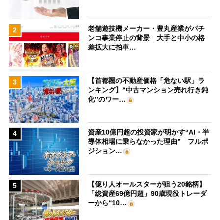
老舗遊技機メーカー・豊丸産業がパチ
2
ンコ事業停止の背景 大手と中小の格
差拡大に拍車…
【首都圏の不動産価格「危ない駅」ラ
3
ンキング】“中古マンション売れ行き鈍
化”のワー…
資産10億円超の投資家が明かす“AI・半
4
導体相場に乗らなかった理由” フルポ
ジション…
【億り人オールスターが狙う20銘柄】
5
「総資産69億円超」90歳現役トレーダ
ーから“10…