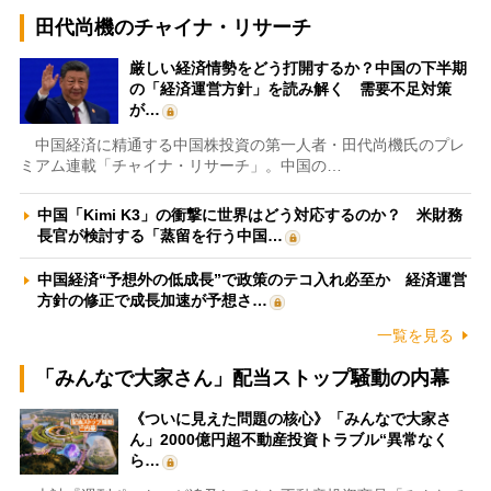
田代尚機のチャイナ・リサーチ
厳しい経済情勢をどう打開するか？中国の下半期
の「経済運営方針」を読み解く 需要不足対策
が…
中国経済に精通する中国株投資の第一人者・田代尚機氏のプレ
ミアム連載「チャイナ・リサーチ」。中国の…
中国「Kimi K3」の衝撃に世界はどう対応するのか？ 米財務
長官が検討する「蒸留を行う中国…
中国経済“予想外の低成長”で政策のテコ入れ必至か 経済運営
方針の修正で成長加速が予想さ…
一覧を見る
「みんなで大家さん」配当ストップ騒動の内幕
《ついに見えた問題の核心》「みんなで大家さ
ん」2000億円超不動産投資トラブル“異常なく
ら…