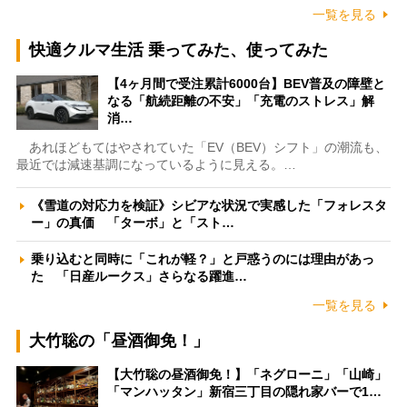
一覧を見る
快適クルマ生活 乗ってみた、使ってみた
【4ヶ月間で受注累計6000台】BEV普及の障壁と
なる「航続距離の不安」「充電のストレス」解
消…
あれほどもてはやされていた「EV（BEV）シフト」の潮流も、
最近では減速基調になっているように見える。…
《雪道の対応力を検証》シビアな状況で実感した「フォレスタ
ー」の真価 「ターボ」と「スト…
乗り込むと同時に「これが軽？」と戸惑うのには理由があっ
た 「日産ルークス」さらなる躍進…
一覧を見る
大竹聡の「昼酒御免！」
【大竹聡の昼酒御免！】「ネグローニ」「山崎」
「マンハッタン」新宿三丁目の隠れ家バーで1…