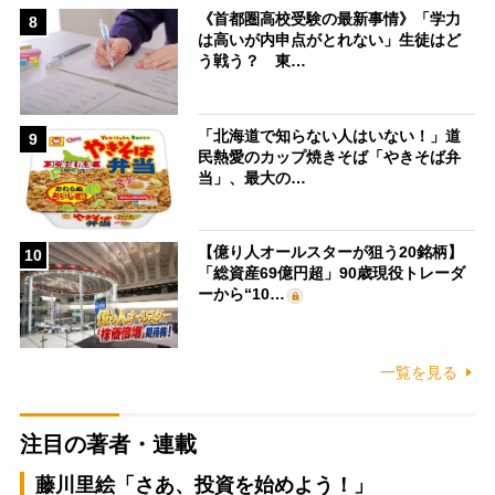
《首都圏高校受験の最新事情》「学力
8
は高いが内申点がとれない」生徒はど
う戦う？ 東…
「北海道で知らない人はいない！」道
9
民熱愛のカップ焼きそば「やきそば弁
当」、最大の…
【億り人オールスターが狙う20銘柄】
10
「総資産69億円超」90歳現役トレーダ
ーから“10…
一覧を見る
注目の著者・連載
藤川里絵「さあ、投資を始めよう！」