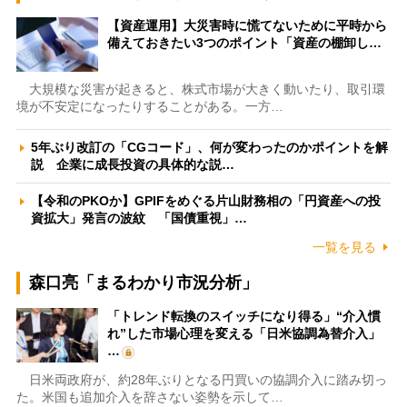
【資産運用】大災害時に慌てないために平時から
備えておきたい3つのポイント「資産の棚卸し…
大規模な災害が起きると、株式市場が大きく動いたり、取引環
境が不安定になったりすることがある。一方…
5年ぶり改訂の「CGコード」、何が変わったのかポイントを解
説 企業に成長投資の具体的な説…
【令和のPKOか】GPIFをめぐる片山財務相の「円資産への投
資拡大」発言の波紋 「国債重視」…
一覧を見る
森口亮「まるわかり市況分析」
「トレンド転換のスイッチになり得る」“介入慣
れ”した市場心理を変える「日米協調為替介入」
…
日米両政府が、約28年ぶりとなる円買いの協調介入に踏み切っ
た。米国も追加介入を辞さない姿勢を示して…