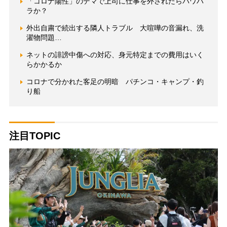
「コロナ陽性」のデマで上司に仕事を外されたらパワハ
ラか？
外出自粛で続出する隣人トラブル 大喧嘩の音漏れ、洗
濯物問題…
ネットの誹謗中傷への対応、身元特定までの費用はいく
らかかるか
コロナで分かれた客足の明暗 パチンコ・キャンプ・釣
り船
注目TOPIC