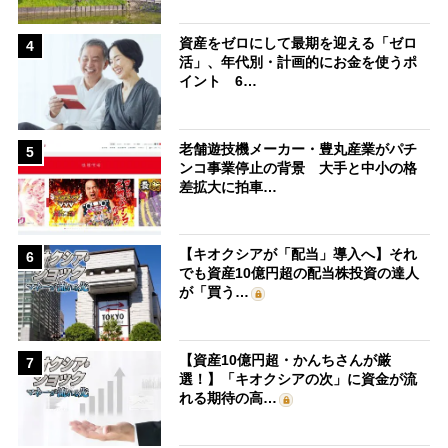
資産をゼロにして最期を迎える「ゼロ
4
活」、年代別・計画的にお金を使うポ
イント 6…
老舗遊技機メーカー・豊丸産業がパチ
5
ンコ事業停止の背景 大手と中小の格
差拡大に拍車…
【キオクシアが「配当」導入へ】それ
6
でも資産10億円超の配当株投資の達人
が「買う…
【資産10億円超・かんちさんが厳
7
選！】「キオクシアの次」に資金が流
れる期待の高…