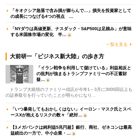
「キオクシア急落で含み損が膨らんで…」損失を投資家として
の成長につなげる4つの視点 …
「NYダウは高値更新、ナスダック・S&P500は足踏み」が意味
する米国株市場の変化 半…
一覧を見る
大前研一「ビジネス新大陸」の歩き方
「イラン戦争を利用して儲けている」利益相反と
の批判が強まるトランプファミリーの不正蓄財
疑…
トランプ大統領のファミリー信託が今年1～3月に3000回以上も
の証券取引を行っていたことが明らかになり…
「いつ暴発してもおかしくはない」イーロン・マスク氏とスペ
ースXが抱えるリスクの数々「絶対…
【3メガバンクは純利益5兆円超】銀行、商社、ゼネコンは最高
益続出の一方で、中小企業・…