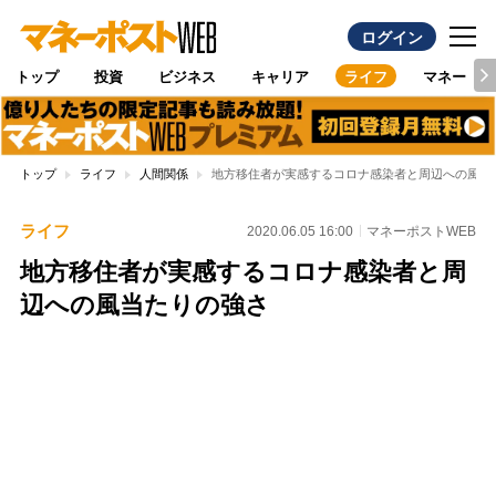
ログイン
トップ
投資
ビジネス
キャリア
ライフ
マネー
トップ
ライフ
人間関係
地方移住者が実感するコロナ感染者と周辺への風当
ライフ
2020.06.05 16:00
マネーポストWEB
地方移住者が実感するコロナ感染者と周
辺への風当たりの強さ
Loaded
:
100.00%
/
Unmute