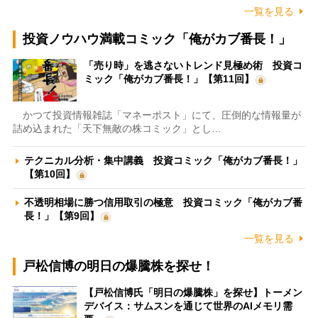
一覧を見る
投資ノウハウ満載コミック「俺がカブ番長！」
「売り時」を逃さないトレンド見極め術 投資コ
ミック「俺がカブ番長！」【第11回】
かつて投資情報雑誌「マネーポスト」にて、圧倒的な情報量が
詰め込まれた「天下無敵の株コミック」とし…
テクニカル分析・集中講義 投資コミック「俺がカブ番長！」
【第10回】
不透明相場に勝つ信用取引の極意 投資コミック「俺がカブ番
長！」【第9回】
一覧を見る
戸松信博の明日の爆騰株を探せ！
【戸松信博氏「明日の爆騰株」を探せ】トーメン
デバイス：サムスンを通じて世界のAIメモリ需