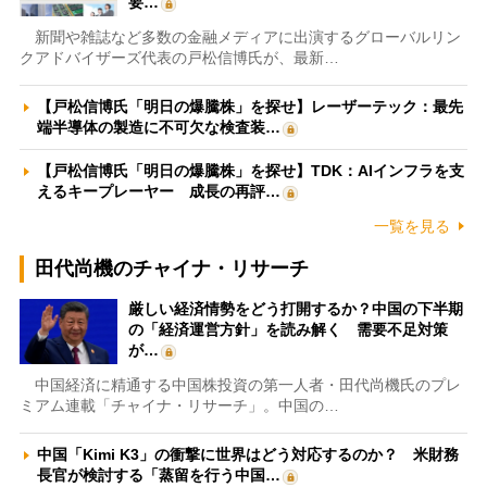
要…
新聞や雑誌など多数の金融メディアに出演するグローバルリン
クアドバイザーズ代表の戸松信博氏が、最新…
【戸松信博氏「明日の爆騰株」を探せ】レーザーテック：最先
端半導体の製造に不可欠な検査装…
【戸松信博氏「明日の爆騰株」を探せ】TDK：AIインフラを支
えるキープレーヤー 成長の再評…
一覧を見る
田代尚機のチャイナ・リサーチ
厳しい経済情勢をどう打開するか？中国の下半期
の「経済運営方針」を読み解く 需要不足対策
が…
中国経済に精通する中国株投資の第一人者・田代尚機氏のプレ
ミアム連載「チャイナ・リサーチ」。中国の…
中国「Kimi K3」の衝撃に世界はどう対応するのか？ 米財務
長官が検討する「蒸留を行う中国…