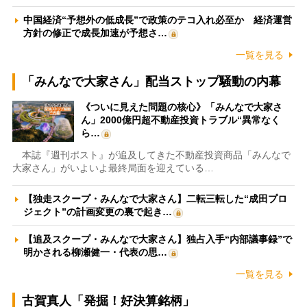
中国経済“予想外の低成長”で政策のテコ入れ必至か 経済運営
方針の修正で成長加速が予想さ…
一覧を見る
「みんなで大家さん」配当ストップ騒動の内幕
《ついに見えた問題の核心》「みんなで大家さ
ん」2000億円超不動産投資トラブル“異常なく
ら…
本誌『週刊ポスト』が追及してきた不動産投資商品「みんなで
大家さん」がいよいよ最終局面を迎えている…
【独走スクープ・みんなで大家さん】二転三転した“成田プロ
ジェクト”の計画変更の裏で起き…
【追及スクープ・みんなで大家さん】独占入手“内部議事録”で
明かされる柳瀬健一・代表の思…
一覧を見る
古賀真人「発掘！好決算銘柄」