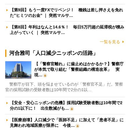
【第9回】もう一度FXでリベンジ！ 種銭は差し押さえを免れ
た”ヒミツのお金” ｜ 突然マルサ…
【第8回】年利はなんと14.6％！ 毎日5万円超の延滞税が積み
上がっていく ｜ 突然マルサ…
一覧を見る
河合雅司「人口減少ニッポンの活路」
【「警察官離れ」に歯止めはかかるか？】警察庁
が本気で取り組む「警察組織の構造改革」 実
現…
警察庁が目下、頭を悩ませているのが「警察官不足」だ。警察
官の採用試験の受験者数は10年間で2分の1以…
【安全・安心ニッポンの危機】採用試験受験者数は10年間で2
分の1以下に！ 出生数減がも…
【医療崩壊】人口減少で「医師不足」に加えて「患者不足」に
見舞われ地域医療が限界に 今後…