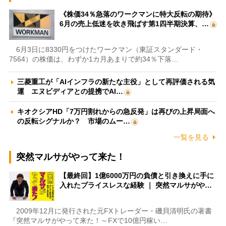
《株価34％急落のワークマンに特大反転の期待》
6月の売上低迷を吹き飛ばす第1四半期決算、…
6月3日に8330円をつけたワークマン（東証スタンダード・
7564）の株価は、わずか1カ月あまりで約34％下落…
三菱重工が「AIインフラの新たな主役」として再評価される気
運 エヌビディアとの提携でAI…
キオクシアHD「7万円割れからの急反発」は再びの上昇局面へ
の反転シグナルか？ 市場のムー…
一覧を見る
突然マルサがやって来た！
【最終回】1億6000万円の負債と引き換えに手に
入れたプライスレスな経験 ｜ 突然マルサがや…
2009年12月に発行された元FXトレーダー・磯貝清明氏の著書
『突然マルサがやって来た！～FXで10億円稼い…