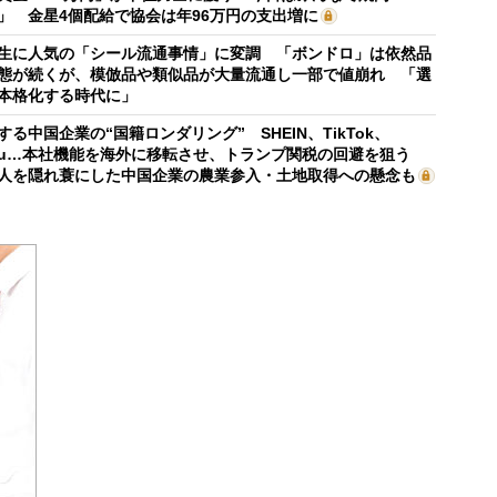
」 金星4個配給で協会は年96万円の支出増に
生に人気の「シール流通事情」に変調 「ボンドロ」は依然品
態が続くが、模倣品や類似品が大量流通し一部で値崩れ 「選
本格化する時代に」
する中国企業の“国籍ロンダリング” SHEIN、TikTok、
mu…本社機能を海外に移転させ、トランプ関税の回避を狙う
人を隠れ蓑にした中国企業の農業参入・土地取得への懸念も