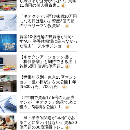
し続けるかは分からない」資産
11億円の個人投資家…
「キオクシアが再び株価10万円
になる日は遠い」資産3億円超
のサラリーマン投資家…
資産10億円超の投資家が明か
す“AI・半導体相場に乗らなかっ
た理由” フルポジショ…
【キオクシア・ショック後に
「株価倍増」も期待できる注目
銘柄5選】資産3億円超…
【世帯年収別・東京23区マンシ
ョン「狙い目駅」を大公開】年
収500万円、700万円…
《2年弱で資産17.5倍の元証券
マンが「キオクシア急落で次に
狙う」5銘柄を公開》1…
「AI・半導体関連が“本命”であ
ることに変わりはない」資産20
億円超の90歳現役トレ…