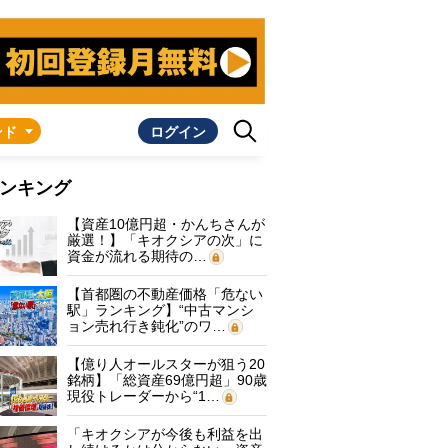
ンド
ログイン
ンキング
【資産10億円超・かんちさんが
厳選！】「キオクシアの次」に
資金が流れる期待の…
【首都圏の不動産価格「危ない
駅」ランキング】“中古マンシ
ョン売れ行き鈍化”のワ…
【億り人オールスターが狙う20
銘柄】「総資産69億円超」90歳
現役トレーダーから“1…
「キオクシアが今後も利益を出