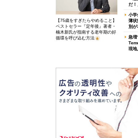
だ！
小学
【75歳をすぎたらやめること】
薄状
ベストセラー『定年後』著者・
別が
楠木新氏が指南する老年期の好
急増
循環を呼び込む方法
Te
現地