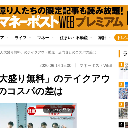
ア
ライフ
マネー
住まい・不動産
家計
トレ
ん大盛り無料」のテイクアウト拡充 店内食とのコスパの差は
ラ
1
2020.06.14 15:00
マネーポストWEB
大盛り無料」のテイクアウ
2
のコスパの差は
3
もっと見る
arrow_forward_ios
4