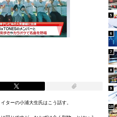
5
6
7
Mute
8
9
イターの小浦大生氏はこう話す。
10