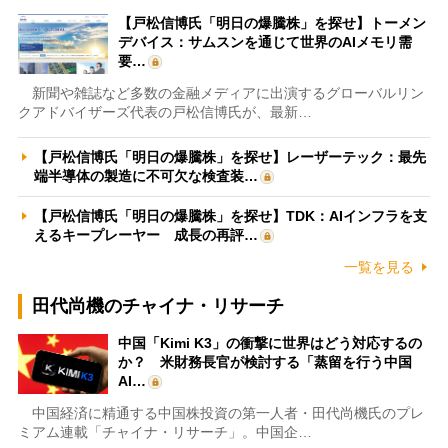
【戸松信博氏「明日の爆騰株」を探せ】トーメン
デバイス：サムスンを通じて世界のAIメモリ需
要…
新聞や雑誌など多数の金融メディアに出演するグローバルリン
クアドバイザーズ代表の戸松信博氏が、最新…
【戸松信博氏「明日の爆騰株」を探せ】レーザーテック：最先
端半導体の製造に不可欠な検査装…
【戸松信博氏「明日の爆騰株」を探せ】TDK：AIインフラを支
えるキープレーヤー 成長の再評…
一覧を見る
田代尚機のチャイナ・リサーチ
中国「Kimi K3」の衝撃に世界はどう対応するの
か？ 米財務長官が検討する「蒸留を行う中国
AI…
中国経済に精通する中国株投資の第一人者・田代尚機氏のプレ
ミアム連載「チャイナ・リサーチ」。中国企…