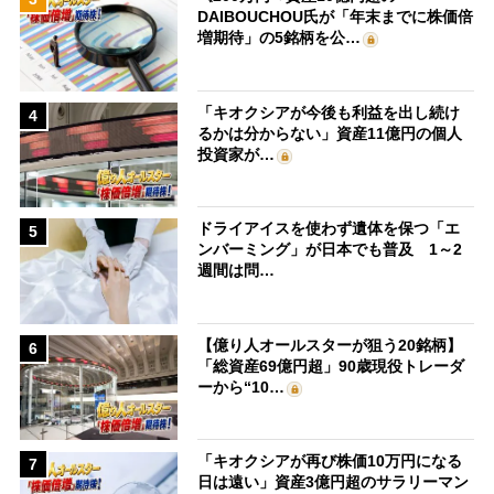
DAIBOUCHOU氏が「年末までに株価倍
増期待」の5銘柄を公…
「キオクシアが今後も利益を出し続け
4
るかは分からない」資産11億円の個人
投資家が…
ドライアイスを使わず遺体を保つ「エ
5
ンバーミング」が日本でも普及 1～2
週間は問…
【億り人オールスターが狙う20銘柄】
6
「総資産69億円超」90歳現役トレーダ
ーから“10…
「キオクシアが再び株価10万円になる
7
日は遠い」資産3億円超のサラリーマン