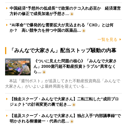
中国経済“予想外の低成長”で政策のテコ入れ必至か 経済運営
方針の修正で成長加速が予想さ…
“AI革命”で爆発的な需要拡大が見込まれる「CXO」とは何
か？ 高い競争力を持つ中国の医薬品…
一覧を見る
「みんなで大家さん」配当ストップ騒動の内幕
《ついに見えた問題の核心》「みんなで大家さ
ん」2000億円超不動産投資トラブル“異常なく
ら…
本誌『週刊ポスト』が追及してきた不動産投資商品「みんなで
大家さん」がいよいよ最終局面を迎えている…
【独走スクープ・みんなで大家さん】二転三転した“成田プロ
ジェクト”の計画変更の裏で起き…
【追及スクープ・みんなで大家さん】独占入手“内部議事録”で
明かされる柳瀬健一・代表の思…