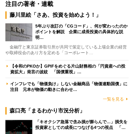
注目の著者・連載
藤川里絵「さあ、投資を始めよう！」
5年ぶり改訂の「CGコード」、何が変わったのか
ポイントを解説 企業に成長投資の具体的な説
明…
金融庁と東京証券取引所が共同で策定している上場企業の経営
や取締役会のあり方を定める「コーポレート…
【令和のPKOか】GPIFをめぐる片山財務相の「円資産への投
資拡大」発言の波紋 「国債重視」…
インフレでも「物価負け」しない金融商品「物価連動国債」に
注目 元本が物価の動きに合わせ…
一覧を見る
森口亮「まるわかり市況分析」
「キオクシア急落で含み損が膨らんで…」損失を
投資家としての成長につなげる4つの視点 「…