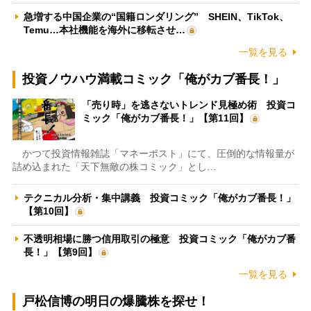
急増する中国企業の“国籍ロンダリング” SHEIN、TikTok、
Temu…本社機能を海外に移転させ…
一覧を見る
投資ノウハウ満載コミック「俺がカブ番長！」
「売り時」を逃さないトレンド見極め術 投資コ
ミック「俺がカブ番長！」【第11回】
かつて投資情報雑誌「マネーポスト」にて、圧倒的な情報量が
詰め込まれた「天下無敵の株コミック」とし…
テクニカル分析・集中講義 投資コミック「俺がカブ番長！」
【第10回】
不透明相場に勝つ信用取引の極意 投資コミック「俺がカブ番
長！」【第9回】
一覧を見る
戸松信博の明日の爆騰株を探せ！