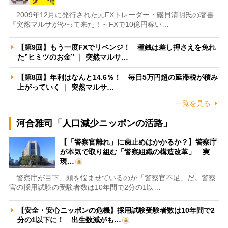
2009年12月に発行された元FXトレーダー・磯貝清明氏の著書
『突然マルサがやって来た！～FXで10億円稼い…
【第9回】もう一度FXでリベンジ！ 種銭は差し押さえを免れ
た”ヒミツのお金” ｜ 突然マルサ…
【第8回】年利はなんと14.6％！ 毎日5万円超の延滞税が積み
上がっていく ｜ 突然マルサ…
一覧を見る
河合雅司「人口減少ニッポンの活路」
【「警察官離れ」に歯止めはかかるか？】警察庁
が本気で取り組む「警察組織の構造改革」 実
現…
警察庁が目下、頭を悩ませているのが「警察官不足」だ。警察
官の採用試験の受験者数は10年間で2分の1以…
【安全・安心ニッポンの危機】採用試験受験者数は10年間で2
分の1以下に！ 出生数減がも…