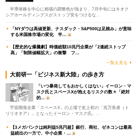
半導体株を中心に相場の調整色が強まり、7月中旬にはキオク
シアホールディングスがストップ安をつけるな…
「NYダウは高値更新、ナスダック・S&P500は足踏み」が意味
する米国株市場の変化 半…
【歴史的な爆騰劇】時価総額10兆円企業が「2連続ストップ
高」「制限値幅拡大」の衝撃 フ…
一覧を見る
大前研一「ビジネス新大陸」の歩き方
「いつ暴発してもおかしくはない」イーロン・マ
スク氏とスペースXが抱えるリスクの数々「絶対
的…
宇宙開発企業「スペースX」の上場で史上初の「兆万長者（ト
リリオネア）」となったイーロン・マスク氏。…
【3メガバンクは純利益5兆円超】銀行、商社、ゼネコンは最高
益続出の一方で、中小企業・…