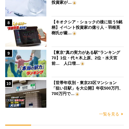
投資家が…
【キオクシア・ショックの後に狙う5銘
8
柄】イベント投資家の億り人・羽根英
樹氏が厳…
【東京“真の実力がある駅”ランキング
9
70】1位・代々木上原、2位・水天宮
前… 人口増…
【世帯年収別・東京23区マンション
10
「狙い目駅」を大公開】年収500万円、
700万円で…
一覧を見る