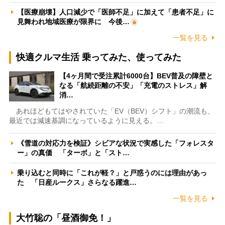
【医療崩壊】人口減少で「医師不足」に加えて「患者不足」に
見舞われ地域医療が限界に 今後…
一覧を見る
快適クルマ生活 乗ってみた、使ってみた
【4ヶ月間で受注累計6000台】BEV普及の障壁と
なる「航続距離の不安」「充電のストレス」解
消…
あれほどもてはやされていた「EV（BEV）シフト」の潮流も、
最近では減速基調になっているように見える。…
《雪道の対応力を検証》シビアな状況で実感した「フォレスタ
ー」の真価 「ターボ」と「スト…
乗り込むと同時に「これが軽？」と戸惑うのには理由があっ
た 「日産ルークス」さらなる躍進…
一覧を見る
大竹聡の「昼酒御免！」