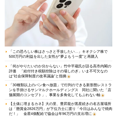
「この恐ろしい株はさっさと手放したい…」キオクシア株で
500万円の利益を出した女性が“夢よもう一度”と再購入
「何がやりたいのか分からない」竹中平蔵氏が語る高市内閣の
評価 「給付付き税額控除はその場しのぎ」いま不可欠なの
は“社会保障制度の改革議論”と指摘
「30種類以上のパン食べ放題」で行列のできる新形態レストラ
ンを手掛けるサンマルクホールディングス 同社に聞いた「店
舗展開のコンセプト」、事業を多角化してもぶれない軸
【土俵に埋まるカネ】大の里、豊昇龍が黒星続きの名古屋場所
は「懸賞金2826万円」が下位力士に渡り「今日はみんなで焼肉
だ！」 金星4個配給で協会は年96万円の支出増に