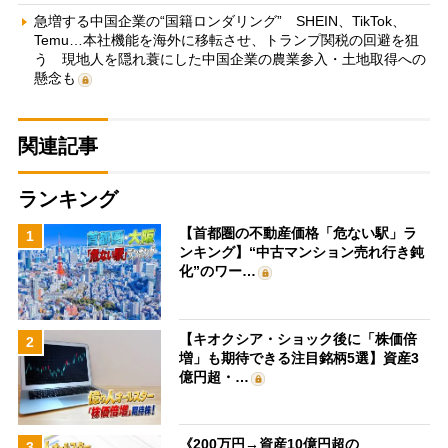
急増する中国企業の“国籍ロンダリング” SHEIN、TikTok、
Temu…本社機能を海外に移転させ、トランプ関税の回避を狙
う 現地人を隠れ蓑にした中国企業の農業参入・土地取得への
懸念も
関連記事
ランキング
【首都圏の不動産価格「危ない駅」ラ
1
ンキング】“中古マンション売れ行き鈍
化”のワー…
【キオクシア・ショック後に「株価倍
2
増」も期待できる注目銘柄5選】資産3
億円超・…
《200万円→資産10億円超の
3