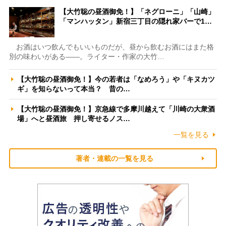
【大竹聡の昼酒御免！】「ネグローニ」「山崎」
「マンハッタン」新宿三丁目の隠れ家バーで1…
お酒はいつ飲んでもいいものだが、昼から飲むお酒にはまた格
別の味わいがある――。ライター・作家の大竹…
【大竹聡の昼酒御免！】今の若者は「なめろう」や「キヌカツ
ギ」を知らないって本当？ 昔の…
【大竹聡の昼酒御免！】京急線で多摩川越えて「川崎の大衆酒
場」へと昼酒旅 押し寄せるノス…
一覧を見る
著者・連載の一覧を見る