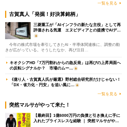
一覧を見る
古賀真人「発掘！好決算銘柄」
三菱重工が「AIインフラの新たな主役」として再
評価される気運 エヌビディアとの提携でAIデ…
今年の株式市場を牽引してきたAI・半導体関連株に、調整の動
きが広がっている。そうしたなか、再び注目…
キオクシアHD「7万円割れからの急反発」は再びの上昇局面へ
の反転シグナルか？ 市場のムー…
《億り人・古賀真人氏が厳選》野村総合研究所だけじゃない！
「DX・省力化・円安」を追い風に…
一覧を見る
突然マルサがやって来た！
【最終回】1億6000万円の負債と引き換えに手に
入れたプライスレスな経験 ｜ 突然マルサがや…