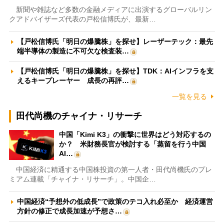
新聞や雑誌など多数の金融メディアに出演するグローバルリン
クアドバイザーズ代表の戸松信博氏が、最新…
【戸松信博氏「明日の爆騰株」を探せ】レーザーテック：最先
端半導体の製造に不可欠な検査装…
【戸松信博氏「明日の爆騰株」を探せ】TDK：AIインフラを支
えるキープレーヤー 成長の再評…
一覧を見る
田代尚機のチャイナ・リサーチ
中国「Kimi K3」の衝撃に世界はどう対応するの
か？ 米財務長官が検討する「蒸留を行う中国
AI…
中国経済に精通する中国株投資の第一人者・田代尚機氏のプレ
ミアム連載「チャイナ・リサーチ」。中国企…
中国経済“予想外の低成長”で政策のテコ入れ必至か 経済運営
方針の修正で成長加速が予想さ…