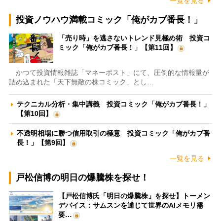
一覧を見る
投資ノウハウ満載コミック「俺がカブ番長！」
「売り時」を逃さないトレンド見極め術 投資コ
ミック「俺がカブ番長！」【第11回】
かつて投資情報雑誌「マネーポスト」にて、圧倒的な情報量が
詰め込まれた「天下無敵の株コミック」とし…
テクニカル分析・集中講義 投資コミック「俺がカブ番長！」
【第10回】
不透明相場に勝つ信用取引の極意 投資コミック「俺がカブ番
長！」【第9回】
一覧を見る
戸松信博の明日の爆騰株を探せ！
【戸松信博氏「明日の爆騰株」を探せ】トーメン
デバイス：サムスンを通じて世界のAIメモリ需
要…