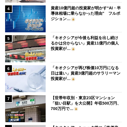
資産10億円超の投資家が明かす“AI・半
4
導体相場に乗らなかった理由” フルポ
ジション…
「キオクシアが今後も利益を出し続け
5
るかは分からない」資産11億円の個人
投資家が…
「キオクシアが再び株価10万円になる
6
日は遠い」資産3億円超のサラリーマン
投資家が…
【世帯年収別・東京23区マンション
7
「狙い目駅」を大公開】年収500万円、
700万円で…