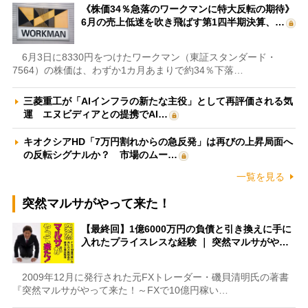
《株価34％急落のワークマンに特大反転の期待》
6月の売上低迷を吹き飛ばす第1四半期決算、…
6月3日に8330円をつけたワークマン（東証スタンダード・
7564）の株価は、わずか1カ月あまりで約34％下落…
三菱重工が「AIインフラの新たな主役」として再評価される気
運 エヌビディアとの提携でAI…
キオクシアHD「7万円割れからの急反発」は再びの上昇局面へ
の反転シグナルか？ 市場のムー…
一覧を見る
突然マルサがやって来た！
【最終回】1億6000万円の負債と引き換えに手に
入れたプライスレスな経験 ｜ 突然マルサがや…
2009年12月に発行された元FXトレーダー・磯貝清明氏の著書
『突然マルサがやって来た！～FXで10億円稼い…