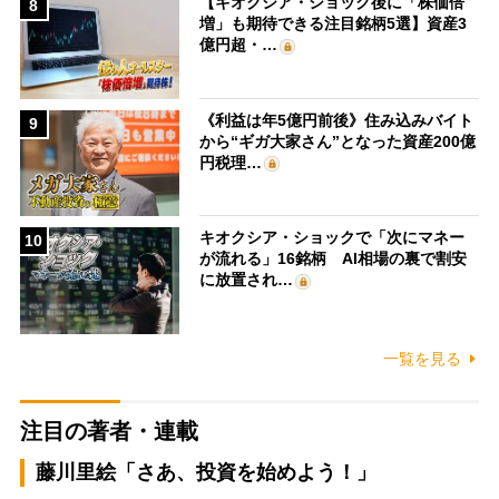
【キオクシア・ショック後に「株価倍
8
増」も期待できる注目銘柄5選】資産3
億円超・…
《利益は年5億円前後》住み込みバイト
9
から“ギガ大家さん”となった資産200億
円税理…
キオクシア・ショックで「次にマネー
10
が流れる」16銘柄 AI相場の裏で割安
に放置され…
一覧を見る
注目の著者・連載
藤川里絵「さあ、投資を始めよう！」