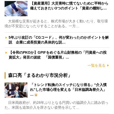
【資産運用】大災害時に慌てないために平時から
備えておきたい3つのポイント「資産の棚卸し…
大規模な災害が起きると、株式市場が大きく動いたり、取引環
境が不安定になったりすることがある。一方…
5年ぶり改訂の「CGコード」、何が変わったのかポイントを解
説 企業に成長投資の具体的な説…
【令和のPKOか】GPIFをめぐる片山財務相の「円資産への投
資拡大」発言の波紋 「国債重視」…
一覧を見る
森口亮「まるわかり市況分析」
「トレンド転換のスイッチになり得る」“介入慣
れ”した市場心理を変える「日米協調為替介入」
…
日米両政府が、約28年ぶりとなる円買いの協調介入に踏み切っ
た。米国も追加介入を辞さない姿勢を示して…