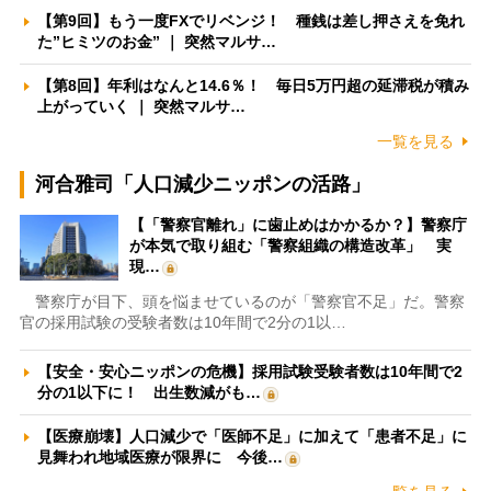
【第9回】もう一度FXでリベンジ！ 種銭は差し押さえを免れ
た”ヒミツのお金” ｜ 突然マルサ…
【第8回】年利はなんと14.6％！ 毎日5万円超の延滞税が積み
上がっていく ｜ 突然マルサ…
一覧を見る
河合雅司「人口減少ニッポンの活路」
【「警察官離れ」に歯止めはかかるか？】警察庁
が本気で取り組む「警察組織の構造改革」 実
現…
警察庁が目下、頭を悩ませているのが「警察官不足」だ。警察
官の採用試験の受験者数は10年間で2分の1以…
【安全・安心ニッポンの危機】採用試験受験者数は10年間で2
分の1以下に！ 出生数減がも…
【医療崩壊】人口減少で「医師不足」に加えて「患者不足」に
見舞われ地域医療が限界に 今後…