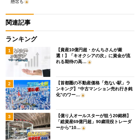
懸念も
関連記事
ランキング
【資産10億円超・かんちさんが厳
1
選！】「キオクシアの次」に資金が流
れる期待の高…
【首都圏の不動産価格「危ない駅」ラ
2
ンキング】“中古マンション売れ行き鈍
化”のワー…
【億り人オールスターが狙う20銘柄】
3
「総資産69億円超」90歳現役トレーダ
ーから“10…