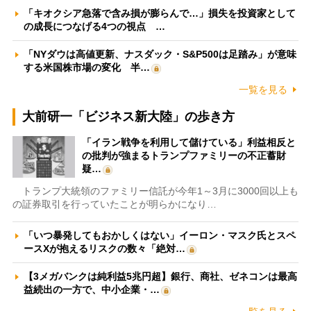
「キオクシア急落で含み損が膨らんで…」損失を投資家として
の成長につなげる4つの視点 …
「NYダウは高値更新、ナスダック・S&P500は足踏み」が意味
する米国株市場の変化 半…
一覧を見る
大前研一「ビジネス新大陸」の歩き方
「イラン戦争を利用して儲けている」利益相反と
の批判が強まるトランプファミリーの不正蓄財
疑…
トランプ大統領のファミリー信託が今年1～3月に3000回以上も
の証券取引を行っていたことが明らかになり…
「いつ暴発してもおかしくはない」イーロン・マスク氏とスペ
ースXが抱えるリスクの数々「絶対…
【3メガバンクは純利益5兆円超】銀行、商社、ゼネコンは最高
益続出の一方で、中小企業・…