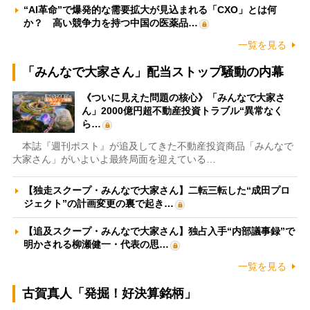
“AI革命”で爆発的な需要拡大が見込まれる「CXO」とは何
か？ 高い競争力を持つ中国の医薬品…
一覧を見る
「みんなで大家さん」配当ストップ騒動の内幕
《ついに見えた問題の核心》「みんなで大家さ
ん」2000億円超不動産投資トラブル“異常なく
ら…
本誌『週刊ポスト』が追及してきた不動産投資商品「みんなで
大家さん」がいよいよ最終局面を迎えている…
【独走スクープ・みんなで大家さん】二転三転した“成田プロ
ジェクト”の計画変更の裏で起き…
【追及スクープ・みんなで大家さん】独占入手“内部議事録”で
明かされる柳瀬健一・代表の思…
一覧を見る
古賀真人「発掘！好決算銘柄」