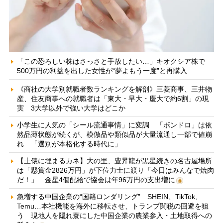
「この恐ろしい株はさっさと手放したい…」キオクシア株で
500万円の利益を出した女性が“夢よもう一度”と再購入
《商社の大学別就職者数ランキングを解剖》三菱商事、三井物
産、住友商事への就職者は「東大・早大・慶大で約6割」の現
実 3大学以外で強い大学はどこか
小学生に人気の「シール流通事情」に変調 「ボンドロ」は依
然品薄状態が続くが、模倣品や類似品が大量流通し一部で値崩
れ 「選別が本格化する時代に」
【土俵に埋まるカネ】大の里、豊昇龍が黒星続きの名古屋場所
は「懸賞金2826万円」が下位力士に渡り「今日はみんなで焼肉
だ！」 金星4個配給で協会は年96万円の支出増に
急増する中国企業の“国籍ロンダリング” SHEIN、TikTok、
Temu…本社機能を海外に移転させ、トランプ関税の回避を狙
う 現地人を隠れ蓑にした中国企業の農業参入・土地取得への