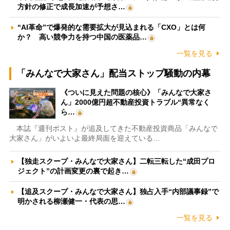
方針の修正で成長加速が予想さ…
“AI革命”で爆発的な需要拡大が見込まれる「CXO」とは何
か？ 高い競争力を持つ中国の医薬品…
一覧を見る
「みんなで大家さん」配当ストップ騒動の内幕
《ついに見えた問題の核心》「みんなで大家さ
ん」2000億円超不動産投資トラブル“異常なく
ら…
本誌『週刊ポスト』が追及してきた不動産投資商品「みんなで
大家さん」がいよいよ最終局面を迎えている…
【独走スクープ・みんなで大家さん】二転三転した“成田プロ
ジェクト”の計画変更の裏で起き…
【追及スクープ・みんなで大家さん】独占入手“内部議事録”で
明かされる柳瀬健一・代表の思…
一覧を見る