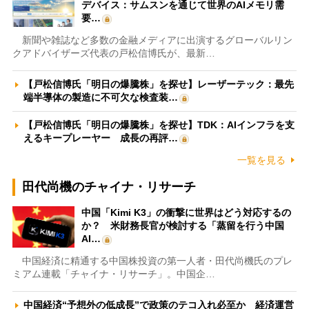
デバイス：サムスンを通じて世界のAIメモリ需
要…
新聞や雑誌など多数の金融メディアに出演するグローバルリン
クアドバイザーズ代表の戸松信博氏が、最新…
【戸松信博氏「明日の爆騰株」を探せ】レーザーテック：最先
端半導体の製造に不可欠な検査装…
【戸松信博氏「明日の爆騰株」を探せ】TDK：AIインフラを支
えるキープレーヤー 成長の再評…
一覧を見る
田代尚機のチャイナ・リサーチ
中国「Kimi K3」の衝撃に世界はどう対応するの
か？ 米財務長官が検討する「蒸留を行う中国
AI…
中国経済に精通する中国株投資の第一人者・田代尚機氏のプレ
ミアム連載「チャイナ・リサーチ」。中国企…
中国経済“予想外の低成長”で政策のテコ入れ必至か 経済運営