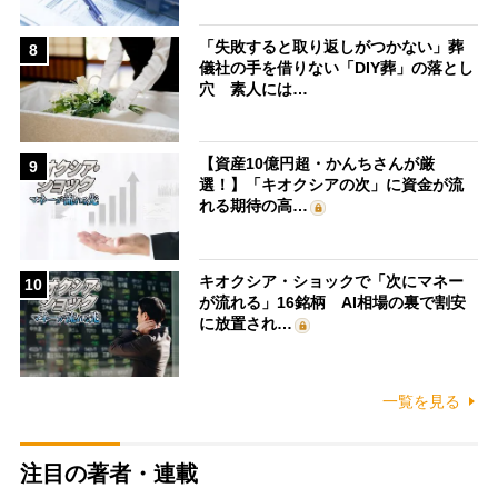
「失敗すると取り返しがつかない」葬
8
儀社の手を借りない「DIY葬」の落とし
穴 素人には…
【資産10億円超・かんちさんが厳
9
選！】「キオクシアの次」に資金が流
れる期待の高…
キオクシア・ショックで「次にマネー
10
が流れる」16銘柄 AI相場の裏で割安
に放置され…
一覧を見る
注目の著者・連載