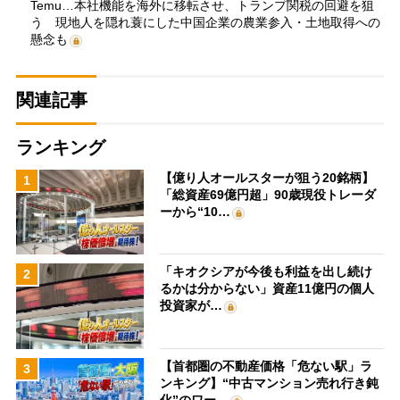
Temu…本社機能を海外に移転させ、トランプ関税の回避を狙
う 現地人を隠れ蓑にした中国企業の農業参入・土地取得への
懸念も
関連記事
ランキング
【億り人オールスターが狙う20銘柄】
1
「総資産69億円超」90歳現役トレーダ
ーから“10…
「キオクシアが今後も利益を出し続け
2
るかは分からない」資産11億円の個人
投資家が…
【首都圏の不動産価格「危ない駅」ラ
3
ンキング】“中古マンション売れ行き鈍
化”のワー…