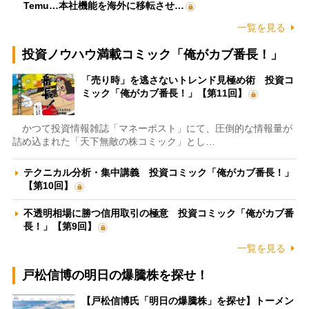
Temu…本社機能を海外に移転させ…
一覧を見る
投資ノウハウ満載コミック「俺がカブ番長！」
「売り時」を逃さないトレンド見極め術 投資コ
ミック「俺がカブ番長！」【第11回】
かつて投資情報雑誌「マネーポスト」にて、圧倒的な情報量が
詰め込まれた「天下無敵の株コミック」とし…
テクニカル分析・集中講義 投資コミック「俺がカブ番長！」
【第10回】
不透明相場に勝つ信用取引の極意 投資コミック「俺がカブ番
長！」【第9回】
一覧を見る
戸松信博の明日の爆騰株を探せ！
【戸松信博氏「明日の爆騰株」を探せ】トーメン