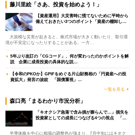
藤川里絵「さあ、投資を始めよう！」
【資産運用】大災害時に慌てないために平時から
備えておきたい3つのポイント「資産の棚卸し…
大規模な災害が起きると、株式市場が大きく動いたり、取引環
境が不安定になったりすることがある。一方…
5年ぶり改訂の「CGコード」、何が変わったのかポイントを解
説 企業に成長投資の具体的な説…
【令和のPKOか】GPIFをめぐる片山財務相の「円資産への投
資拡大」発言の波紋 「国債重視」…
一覧を見る
森口亮「まるわかり市況分析」
「キオクシア急落で含み損が膨らんで…」損失を
投資家としての成長につなげる4つの視点 「…
半導体株を中心に相場の調整色が強まり、7月中旬にはキオク