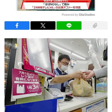
Powered by 
GliaStudios
Mute