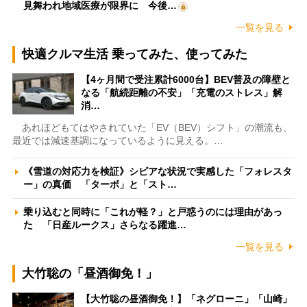
見舞われ地域医療が限界に 今後…
一覧を見る
快適クルマ生活 乗ってみた、使ってみた
【4ヶ月間で受注累計6000台】BEV普及の障壁と
なる「航続距離の不安」「充電のストレス」解
消…
あれほどもてはやされていた「EV（BEV）シフト」の潮流も、
最近では減速基調になっているように見える。…
《雪道の対応力を検証》シビアな状況で実感した「フォレスタ
ー」の真価 「ターボ」と「スト…
乗り込むと同時に「これが軽？」と戸惑うのには理由があっ
た 「日産ルークス」さらなる躍進…
一覧を見る
大竹聡の「昼酒御免！」
【大竹聡の昼酒御免！】「ネグローニ」「山崎」