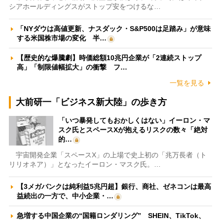
シアホールディングスがストップ安をつけるな…
「NYダウは高値更新、ナスダック・S&P500は足踏み」が意味
する米国株市場の変化 半…
【歴史的な爆騰劇】時価総額10兆円企業が「2連続ストップ
高」「制限値幅拡大」の衝撃 フ…
一覧を見る
大前研一「ビジネス新大陸」の歩き方
「いつ暴発してもおかしくはない」イーロン・マ
スク氏とスペースXが抱えるリスクの数々「絶対
的…
宇宙開発企業「スペースX」の上場で史上初の「兆万長者（ト
リリオネア）」となったイーロン・マスク氏。…
【3メガバンクは純利益5兆円超】銀行、商社、ゼネコンは最高
益続出の一方で、中小企業・…
急増する中国企業の“国籍ロンダリング” SHEIN、TikTok、