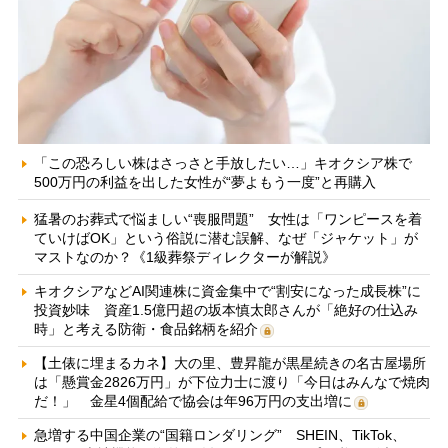
「この恐ろしい株はさっさと手放したい…」キオクシア株で
500万円の利益を出した女性が“夢よもう一度”と再購入
猛暑のお葬式で悩ましい“喪服問題” 女性は「ワンピースを着
ていけばOK」という俗説に潜む誤解、なぜ「ジャケット」が
マストなのか？《1級葬祭ディレクターが解説》
キオクシアなどAI関連株に資金集中で“割安になった成長株”に
投資妙味 資産1.5億円超の坂本慎太郎さんが「絶好の仕込み
時」と考える防衛・食品銘柄を紹介
【土俵に埋まるカネ】大の里、豊昇龍が黒星続きの名古屋場所
は「懸賞金2826万円」が下位力士に渡り「今日はみんなで焼肉
だ！」 金星4個配給で協会は年96万円の支出増に
急増する中国企業の“国籍ロンダリング” SHEIN、TikTok、