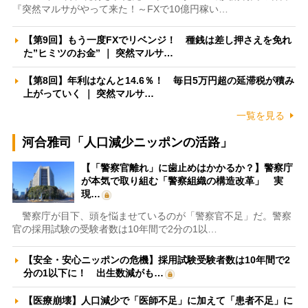
『突然マルサがやって来た！～FXで10億円稼い…
【第9回】もう一度FXでリベンジ！ 種銭は差し押さえを免れ
た”ヒミツのお金” ｜ 突然マルサ…
【第8回】年利はなんと14.6％！ 毎日5万円超の延滞税が積み
上がっていく ｜ 突然マルサ…
一覧を見る
河合雅司「人口減少ニッポンの活路」
【「警察官離れ」に歯止めはかかるか？】警察庁
が本気で取り組む「警察組織の構造改革」 実
現…
警察庁が目下、頭を悩ませているのが「警察官不足」だ。警察
官の採用試験の受験者数は10年間で2分の1以…
【安全・安心ニッポンの危機】採用試験受験者数は10年間で2
分の1以下に！ 出生数減がも…
【医療崩壊】人口減少で「医師不足」に加えて「患者不足」に