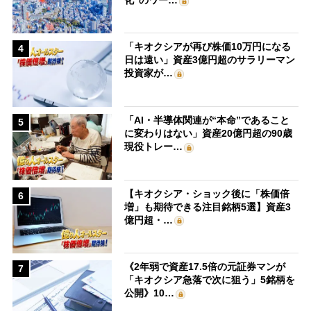
「キオクシアが再び株価10万円になる
4
日は遠い」資産3億円超のサラリーマン
投資家が…
「AI・半導体関連が“本命”であること
5
に変わりはない」資産20億円超の90歳
現役トレー…
【キオクシア・ショック後に「株価倍
6
増」も期待できる注目銘柄5選】資産3
億円超・…
《2年弱で資産17.5倍の元証券マンが
7
「キオクシア急落で次に狙う」5銘柄を
公開》10…