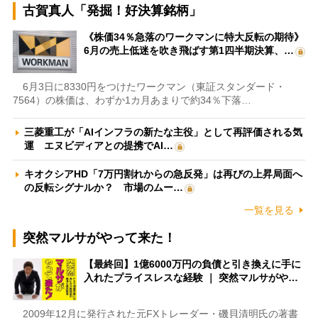
古賀真人「発掘！好決算銘柄」
《株価34％急落のワークマンに特大反転の期待》
6月の売上低迷を吹き飛ばす第1四半期決算、…
6月3日に8330円をつけたワークマン（東証スタンダード・
7564）の株価は、わずか1カ月あまりで約34％下落…
三菱重工が「AIインフラの新たな主役」として再評価される気
運 エヌビディアとの提携でAI…
キオクシアHD「7万円割れからの急反発」は再びの上昇局面へ
の反転シグナルか？ 市場のムー…
一覧を見る
突然マルサがやって来た！
【最終回】1億6000万円の負債と引き換えに手に
入れたプライスレスな経験 ｜ 突然マルサがや…
2009年12月に発行された元FXトレーダー・磯貝清明氏の著書