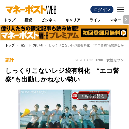
ログイン
トップ
投資
ビジネス
キャリア
ライフ
マネー
トップ
家計
買い物
しっくりこないレジ袋有料化 “エコ警察”も出動しかね
家計
2020.07.23 16:00
女性セブン
しっくりこないレジ袋有料化 “エコ警
察”も出動しかねない勢い
もっと見る
arrow_forward_ios