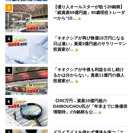
【億り人オールスターが狙う20銘柄】
3
「総資産69億円超」90歳現役トレーダ
ーから“10…
「キオクシアが再び株価10万円になる
4
日は遠い」資産3億円超のサラリーマン
投資家が…
「キオクシアが今後も利益を出し続け
5
るかは分からない」資産11億円の個人
投資家が…
《200万円→資産10億円超の
6
DAIBOUCHOU氏が「年末までに株価倍
増期待」の5銘柄を公…
ドライアイスを使わず遺体を保つ「エ
7