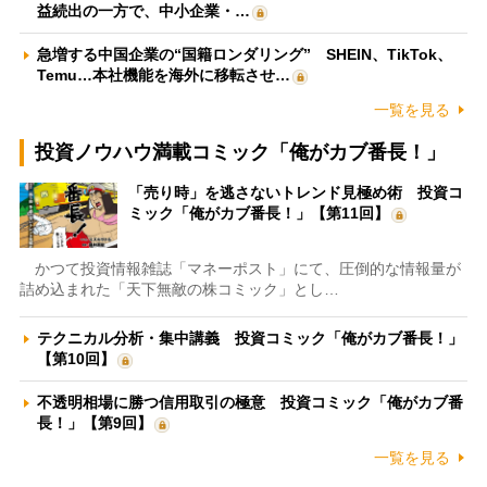
益続出の一方で、中小企業・…
急増する中国企業の“国籍ロンダリング” SHEIN、TikTok、
Temu…本社機能を海外に移転させ…
一覧を見る
投資ノウハウ満載コミック「俺がカブ番長！」
「売り時」を逃さないトレンド見極め術 投資コ
ミック「俺がカブ番長！」【第11回】
かつて投資情報雑誌「マネーポスト」にて、圧倒的な情報量が
詰め込まれた「天下無敵の株コミック」とし…
テクニカル分析・集中講義 投資コミック「俺がカブ番長！」
【第10回】
不透明相場に勝つ信用取引の極意 投資コミック「俺がカブ番
長！」【第9回】
一覧を見る