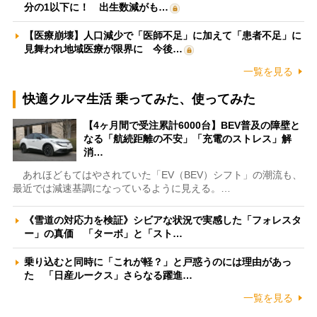
分の1以下に！ 出生数減がも…
【医療崩壊】人口減少で「医師不足」に加えて「患者不足」に
見舞われ地域医療が限界に 今後…
一覧を見る
快適クルマ生活 乗ってみた、使ってみた
【4ヶ月間で受注累計6000台】BEV普及の障壁と
なる「航続距離の不安」「充電のストレス」解
消…
あれほどもてはやされていた「EV（BEV）シフト」の潮流も、
最近では減速基調になっているように見える。…
《雪道の対応力を検証》シビアな状況で実感した「フォレスタ
ー」の真価 「ターボ」と「スト…
乗り込むと同時に「これが軽？」と戸惑うのには理由があっ
た 「日産ルークス」さらなる躍進…
一覧を見る