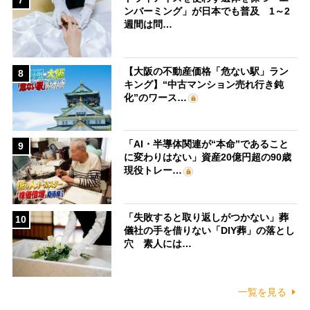
ンバーミング」が日本でも普及 1～2
週間は問…
【大阪の不動産価格「危ない駅」ラン
8
キング】“中古マンション売れ行き鈍
化”のワース…
「AI・半導体関連が“本命”であること
9
に変わりはない」資産20億円超の90歳
現役トレー…
「失敗すると取り返しがつかない」葬
10
儀社の手を借りない「DIY葬」の落とし
穴 素人には…
一覧を見る