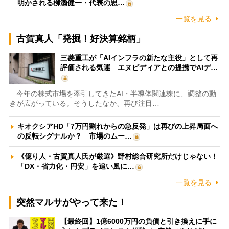
明かされる柳瀬健一・代表の思…
一覧を見る
古賀真人「発掘！好決算銘柄」
三菱重工が「AIインフラの新たな主役」として再
評価される気運 エヌビディアとの提携でAIデ…
今年の株式市場を牽引してきたAI・半導体関連株に、調整の動
きが広がっている。そうしたなか、再び注目…
キオクシアHD「7万円割れからの急反発」は再びの上昇局面へ
の反転シグナルか？ 市場のムー…
《億り人・古賀真人氏が厳選》野村総合研究所だけじゃない！
「DX・省力化・円安」を追い風に…
一覧を見る
突然マルサがやって来た！
【最終回】1億6000万円の負債と引き換えに手に