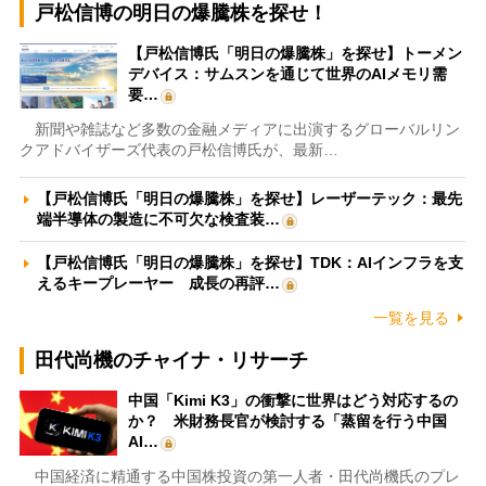
戸松信博の明日の爆騰株を探せ！
【戸松信博氏「明日の爆騰株」を探せ】トーメン
デバイス：サムスンを通じて世界のAIメモリ需
要…
新聞や雑誌など多数の金融メディアに出演するグローバルリン
クアドバイザーズ代表の戸松信博氏が、最新…
【戸松信博氏「明日の爆騰株」を探せ】レーザーテック：最先
端半導体の製造に不可欠な検査装…
【戸松信博氏「明日の爆騰株」を探せ】TDK：AIインフラを支
えるキープレーヤー 成長の再評…
一覧を見る
田代尚機のチャイナ・リサーチ
中国「Kimi K3」の衝撃に世界はどう対応するの
か？ 米財務長官が検討する「蒸留を行う中国
AI…
中国経済に精通する中国株投資の第一人者・田代尚機氏のプレ