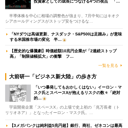
投資家としての成長につなげる4つの視点 「…
半導体株を中心に相場の調整色が強まり、7月中旬にはキオク
シアホールディングスがストップ安をつけるな…
「NYダウは高値更新、ナスダック・S&P500は足踏み」が意味
する米国株市場の変化 半…
【歴史的な爆騰劇】時価総額10兆円企業が「2連続ストップ
高」「制限値幅拡大」の衝撃 フ…
一覧を見る
大前研一「ビジネス新大陸」の歩き方
「いつ暴発してもおかしくはない」イーロン・マ
スク氏とスペースXが抱えるリスクの数々「絶対
的…
宇宙開発企業「スペースX」の上場で史上初の「兆万長者（ト
リリオネア）」となったイーロン・マスク氏。…
【3メガバンクは純利益5兆円超】銀行、商社、ゼネコンは最高