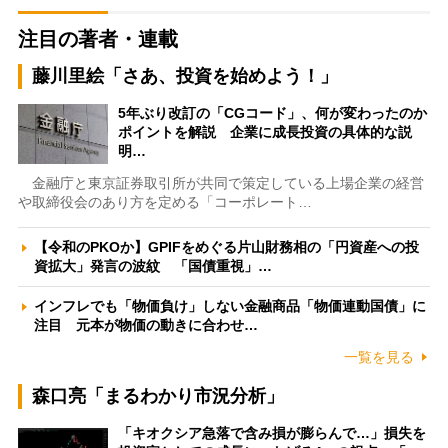
注目の著者・連載
藤川里絵「さあ、投資を始めよう！」
5年ぶり改訂の「CGコード」、何が変わったのか
ポイントを解説 企業に成長投資の具体的な説
明…
金融庁と東京証券取引所が共同で策定している上場企業の経営
や取締役会のあり方を定める「コーポレート…
【令和のPKOか】GPIFをめぐる片山財務相の「円資産への投
資拡大」発言の波紋 「国債重視」…
インフレでも「物価負け」しない金融商品「物価連動国債」に
注目 元本が物価の動きに合わせ…
一覧を見る
森口亮「まるわかり市況分析」
「キオクシア急落で含み損が膨らんで…」損失を