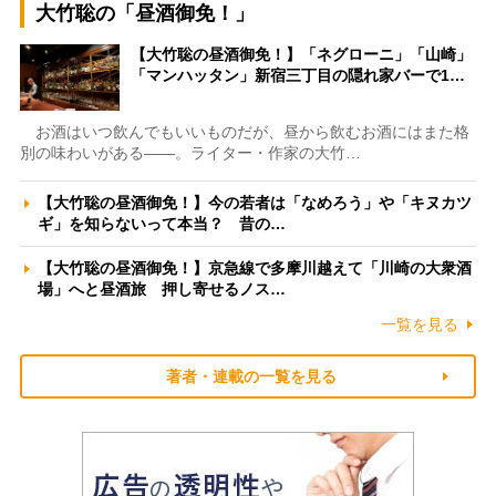
大竹聡の「昼酒御免！」
【大竹聡の昼酒御免！】「ネグローニ」「山崎」
「マンハッタン」新宿三丁目の隠れ家バーで1…
お酒はいつ飲んでもいいものだが、昼から飲むお酒にはまた格
別の味わいがある――。ライター・作家の大竹…
【大竹聡の昼酒御免！】今の若者は「なめろう」や「キヌカツ
ギ」を知らないって本当？ 昔の…
【大竹聡の昼酒御免！】京急線で多摩川越えて「川崎の大衆酒
場」へと昼酒旅 押し寄せるノス…
一覧を見る
著者・連載の一覧を見る