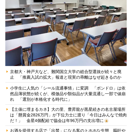
京都大・神戸大など、難関国立大学の総合型選抜が続々と廃
止 「推薦入試の拡大」報道と現実の乖離はなぜ起きるのか
小学生に人気の「シール流通事情」に変調 「ボンドロ」は依
然品薄状態が続くが、模倣品や類似品が大量流通し一部で値崩
れ 「選別が本格化する時代に」
【土俵に埋まるカネ】大の里、豊昇龍が黒星続きの名古屋場所
は「懸賞金2826万円」が下位力士に渡り「今日はみんなで焼肉
だ！」 金星4個配給で協会は年96万円の支出増に
お酒を提供する店で「出禁」になる客のトホホな生態 嘔吐や