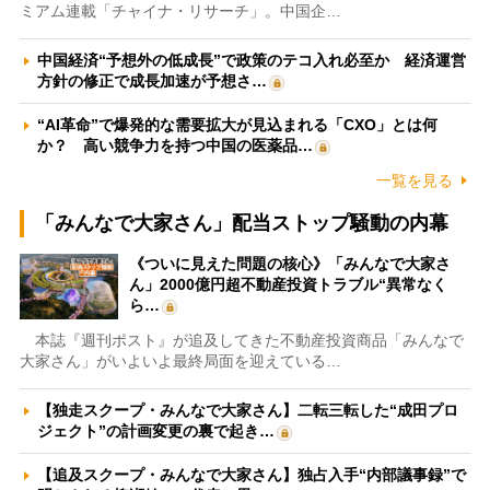
ミアム連載「チャイナ・リサーチ」。中国企…
中国経済“予想外の低成長”で政策のテコ入れ必至か 経済運営
方針の修正で成長加速が予想さ…
“AI革命”で爆発的な需要拡大が見込まれる「CXO」とは何
か？ 高い競争力を持つ中国の医薬品…
一覧を見る
「みんなで大家さん」配当ストップ騒動の内幕
《ついに見えた問題の核心》「みんなで大家さ
ん」2000億円超不動産投資トラブル“異常なく
ら…
本誌『週刊ポスト』が追及してきた不動産投資商品「みんなで
大家さん」がいよいよ最終局面を迎えている…
【独走スクープ・みんなで大家さん】二転三転した“成田プロ
ジェクト”の計画変更の裏で起き…
【追及スクープ・みんなで大家さん】独占入手“内部議事録”で