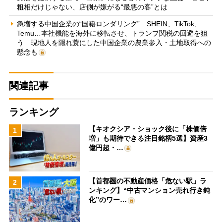
粗相だけじゃない、店側が嫌がる“最悪の客”とは
急増する中国企業の“国籍ロンダリング” SHEIN、TikTok、
Temu…本社機能を海外に移転させ、トランプ関税の回避を狙
う 現地人を隠れ蓑にした中国企業の農業参入・土地取得への
懸念も
関連記事
ランキング
【キオクシア・ショック後に「株価倍
1
増」も期待できる注目銘柄5選】資産3
億円超・…
【首都圏の不動産価格「危ない駅」ラ
2
ンキング】“中古マンション売れ行き鈍
化”のワー…