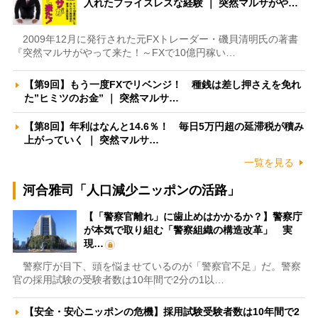
入れたプライスレスな経験 ｜ 突然マルサがや…
2009年12月に発行された元FXトレーダー・磯貝清明氏の著書
『突然マルサがやって来た！～FXで10億円稼い…
【第9回】もう一度FXでリベンジ！ 種銭は差し押さえを免れ
た”ヒミツのお金” ｜ 突然マルサ…
【第8回】年利はなんと14.6％！ 毎日5万円超の延滞税が積み
上がっていく ｜ 突然マルサ…
一覧を見る
河合雅司「人口減少ニッポンの活路」
【「警察官離れ」に歯止めはかかるか？】警察庁
が本気で取り組む「警察組織の構造改革」 実
現…
警察庁が目下、頭を悩ませているのが「警察官不足」だ。警察
官の採用試験の受験者数は10年間で2分の1以…
【安全・安心ニッポンの危機】採用試験受験者数は10年間で2