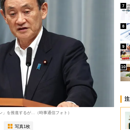
7
8
9
10
注
ョン」を推進するが…（時事通信フォト）
写真1枚