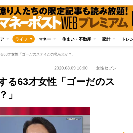
ア
ライフ
マネー
住まい・不動産
家計
トレ
る63才女性「ゴーだのステイだの私ら犬か？」
2020.08.09 16:00
女性セブン
する63才女性「ゴーだのス
？」