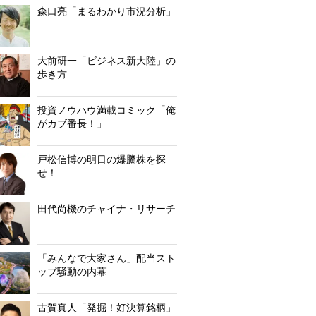
森口亮「まるわかり市況分析」
大前研一「ビジネス新大陸」の
歩き方
投資ノウハウ満載コミック「俺
がカブ番長！」
戸松信博の明日の爆騰株を探
せ！
田代尚機のチャイナ・リサーチ
「みんなで大家さん」配当スト
ップ騒動の内幕
古賀真人「発掘！好決算銘柄」