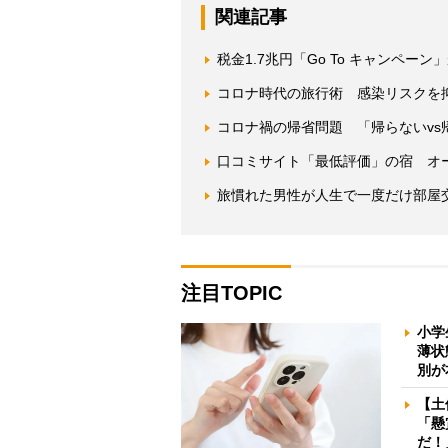
関連記事
税金1.7兆円「Go To キャンペー
コロナ時代の旅行術 感染リスクを
コロナ禍の帰省問題 「帰らないvs
口コミサイト「最低評価」の宿 オ
旅慣れた男性が人生で一度だけ部屋
注目TOPIC
小学
薄状
別が
【土
「懸
だ！