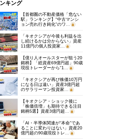
ンキング
【首都圏の不動産価格「危ない
駅」ランキング】“中古マンシ
ョン売れ行き鈍化”のワ…
「キオクシアが今後も利益を出
し続けるかは分からない」資産
11億円の個人投資家…
【億り人オールスターが狙う20
銘柄】「総資産69億円超」90歳
現役トレーダーから“1…
「キオクシアが再び株価10万円
になる日は遠い」資産3億円超
のサラリーマン投資家…
【キオクシア・ショック後に
「株価倍増」も期待できる注目
銘柄5選】資産3億円超…
「AI・半導体関連が“本命”であ
ることに変わりはない」資産20
億円超の90歳現役トレ…