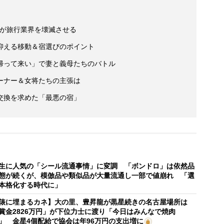
ン」が旅行業界を壊滅させる
抑える移動＆宿選びのポイント
帰って来い」で妻と義母たちのバトル
ーナー＆女将たちの主張は
交換を求めた「最悪の宿」
生に人気の「シール流通事情」に変調 「ボンドロ」は依然品
態が続くが、模倣品や類似品が大量流通し一部で値崩れ 「選
本格化する時代に」
俵に埋まるカネ】大の里、豊昇龍が黒星続きの名古屋場所は
賞金2826万円」が下位力士に渡り「今日はみんなで焼肉
」 金星4個配給で協会は年96万円の支出増に