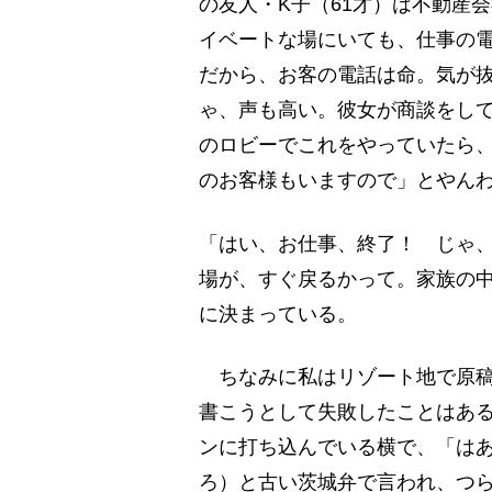
の友人・K子（61才）は不動産
イベートな場にいても、仕事の
だから、お客の電話は命。気が
ゃ、声も高い。彼女が商談をし
のロビーでこれをやっていたら
のお客様もいますので」とやん
「はい、お仕事、終了！ じゃ
場が、すぐ戻るかって。家族の
に決まっている。
ちなみに私はリゾート地で原稿
書こうとして失敗したことはあ
ンに打ち込んでいる横で、「は
ろ）と古い茨城弁で言われ、つ