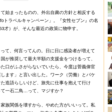
て始まったものの、外出自粛の方針と相反する
 Toトラベルキャンペーン」。『女性セブン』の名
（63才）が、そんな最近の政策に物申す。
ン」って、何言ってんの。日に日に感染者が増えて
と国が推奨して最大半額の支援金をつけるって、
いた口がふさがらないでいたら、今度は菅義偉官
奨します」と言い出した。ワーク（労働）とバケ
けた造語らしいけど、旅先に仕事を抱えて行け
って一石二鳥…って、マジすか？
家族関係を壊すから、やめた方がいいって。私