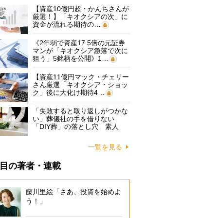
【資産10億円超・かんちさんが
厳選！】「キオクシアの次」に
資金が流れる期待の…
《2年弱で資産17.5倍の元証券
マンが「キオクシア急落で次に
狙う」5銘柄を公開》1…
【資産11億円マック・チェリー
さん厳選「キオクシア・ショッ
ク」後に大化け期待4…
「失敗すると取り返しがつかな
い」葬儀社の手を借りない
「DIY葬」の落とし穴 素人
に…
一覧を見る
目の著者・連載
藤川里絵「さあ、投資を始めよ
う！」