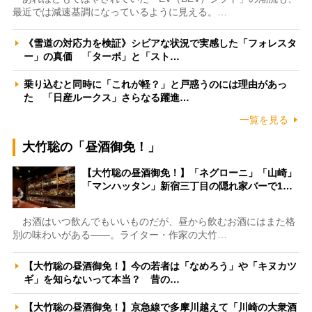
最近では減速基調になっているように見える。…
《雪道の対応力を検証》シビアな状況で実感した「フォレスタ
ー」の真価 「ターボ」と「スト…
乗り込むと同時に「これが軽？」と戸惑うのには理由があっ
た 「日産ルークス」さらなる躍進…
一覧を見る
大竹聡の「昼酒御免！」
【大竹聡の昼酒御免！】「ネグローニ」「山崎」
「マンハッタン」新宿三丁目の隠れ家バーで1…
お酒はいつ飲んでもいいものだが、昼から飲むお酒にはまた格
別の味わいがある――。ライター・作家の大竹…
【大竹聡の昼酒御免！】今の若者は「なめろう」や「キヌカツ
ギ」を知らないって本当？ 昔の…
【大竹聡の昼酒御免！】京急線で多摩川越えて「川崎の大衆酒