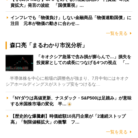
資拡大」発言の波紋 「国債重視」…
インフレでも「物価負け」しない金融商品「物価連動国債」に
注目 元本が物価の動きに合わせ…
一覧を見る
森口亮「まるわかり市況分析」
「キオクシア急落で含み損が膨らんで…」損失を
投資家としての成長につなげる4つの視点 「…
半導体株を中心に相場の調整色が強まり、7月中旬にはキオク
シアホールディングスがストップ安をつけるな…
「NYダウは高値更新、ナスダック・S&P500は足踏み」が意味
する米国株市場の変化 半…
【歴史的な爆騰劇】時価総額10兆円企業が「2連続ストップ
高」「制限値幅拡大」の衝撃 フ…
一覧を見る