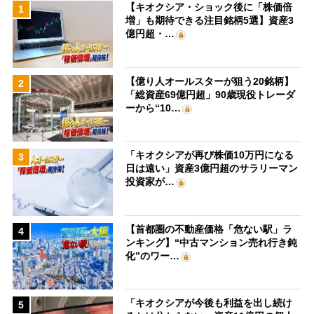
【キオクシア・ショック後に「株価倍
1
増」も期待できる注目銘柄5選】資産3
億円超・…
【億り人オールスターが狙う20銘柄】
2
「総資産69億円超」90歳現役トレーダ
ーから“10…
「キオクシアが再び株価10万円になる
3
日は遠い」資産3億円超のサラリーマン
投資家が…
【首都圏の不動産価格「危ない駅」ラ
4
ンキング】“中古マンション売れ行き鈍
化”のワー…
「キオクシアが今後も利益を出し続け
5