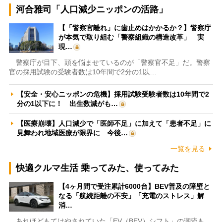
河合雅司「人口減少ニッポンの活路」
【「警察官離れ」に歯止めはかかるか？】警察庁
が本気で取り組む「警察組織の構造改革」 実
現…
警察庁が目下、頭を悩ませているのが「警察官不足」だ。警察
官の採用試験の受験者数は10年間で2分の1以…
【安全・安心ニッポンの危機】採用試験受験者数は10年間で2
分の1以下に！ 出生数減がも…
【医療崩壊】人口減少で「医師不足」に加えて「患者不足」に
見舞われ地域医療が限界に 今後…
一覧を見る
快適クルマ生活 乗ってみた、使ってみた
【4ヶ月間で受注累計6000台】BEV普及の障壁と
なる「航続距離の不安」「充電のストレス」解
消…
あれほどもてはやされていた「EV（BEV）シフト」の潮流も、