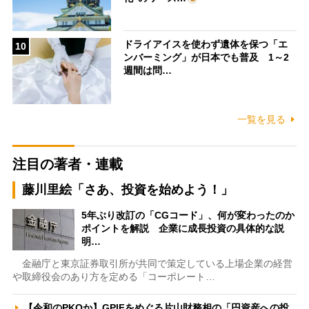
ドライアイスを使わず遺体を保つ「エ
10
ンバーミング」が日本でも普及 1～2
週間は問…
一覧を見る
注目の著者・連載
藤川里絵「さあ、投資を始めよう！」
5年ぶり改訂の「CGコード」、何が変わったのか
ポイントを解説 企業に成長投資の具体的な説
明…
金融庁と東京証券取引所が共同で策定している上場企業の経営
や取締役会のあり方を定める「コーポレート…
【令和のPKOか】GPIFをめぐる片山財務相の「円資産への投