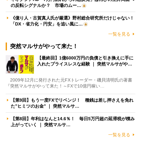
の反転シグナルか？ 市場のムー…
《億り人・古賀真人氏が厳選》野村総合研究所だけじゃない！
「DX・省力化・円安」を追い風に…
一覧を見る
突然マルサがやって来た！
【最終回】1億6000万円の負債と引き換えに手に
入れたプライスレスな経験 ｜ 突然マルサがや…
2009年12月に発行された元FXトレーダー・磯貝清明氏の著書
『突然マルサがやって来た！～FXで10億円稼い…
【第9回】もう一度FXでリベンジ！ 種銭は差し押さえを免れ
た”ヒミツのお金” ｜ 突然マルサ…
【第8回】年利はなんと14.6％！ 毎日5万円超の延滞税が積み
上がっていく ｜ 突然マルサ…
一覧を見る