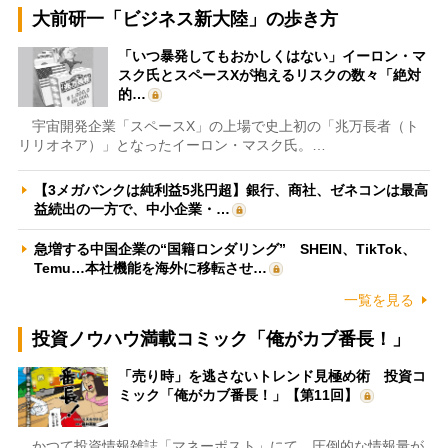
大前研一「ビジネス新大陸」の歩き方
「いつ暴発してもおかしくはない」イーロン・マ
スク氏とスペースXが抱えるリスクの数々「絶対
的…
宇宙開発企業「スペースX」の上場で史上初の「兆万長者（ト
リリオネア）」となったイーロン・マスク氏。…
【3メガバンクは純利益5兆円超】銀行、商社、ゼネコンは最高
益続出の一方で、中小企業・…
急増する中国企業の“国籍ロンダリング” SHEIN、TikTok、
Temu…本社機能を海外に移転させ…
一覧を見る
投資ノウハウ満載コミック「俺がカブ番長！」
「売り時」を逃さないトレンド見極め術 投資コ
ミック「俺がカブ番長！」【第11回】
かつて投資情報雑誌「マネーポスト」にて、圧倒的な情報量が