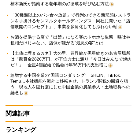
楠木新氏が指南する老年期の好循環を呼び込む方法
「30種類以上のパン食べ放題」で行列のできる新形態レストラ
ンを手掛けるサンマルクホールディングス 同社に聞いた「店
舗展開のコンセプト」、事業を多角化してもぶれない軸
お酒を提供する店で「出禁」になる客のトホホな生態 嘔吐や
粗相だけじゃない、店側が嫌がる“最悪の客”とは
【土俵に埋まるカネ】大の里、豊昇龍が黒星続きの名古屋場所
は「懸賞金2826万円」が下位力士に渡り「今日はみんなで焼肉
だ！」 金星4個配給で協会は年96万円の支出増に
急増する中国企業の“国籍ロンダリング” SHEIN、TikTok、
Temu…本社機能を海外に移転させ、トランプ関税の回避を狙
う 現地人を隠れ蓑にした中国企業の農業参入・土地取得への
懸念も
関連記事
ランキング