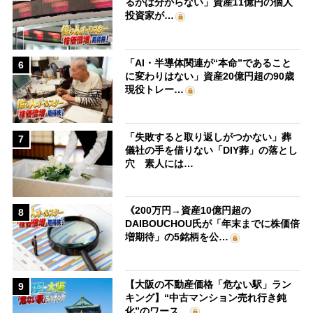
るかは分からない」資産11億円の個人
投資家が…
「AI・半導体関連が“本命”であること
6
に変わりはない」資産20億円超の90歳
現役トレー…
「失敗すると取り返しがつかない」葬
7
儀社の手を借りない「DIY葬」の落とし
穴 素人には…
《200万円→資産10億円超の
8
DAIBOUCHOU氏が「年末までに株価倍
増期待」の5銘柄を公…
【大阪の不動産価格「危ない駅」ラン
9
キング】“中古マンション売れ行き鈍
化”のワース…