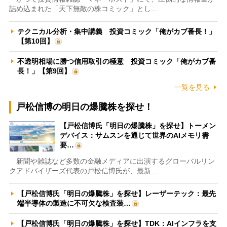
詰め込まれた「天下無敵の株コミック」とし…
テクニカル分析・集中講義 投資コミック「俺がカブ番長！」
【第10回】
不透明相場に勝つ信用取引の極意 投資コミック「俺がカブ番
長！」【第9回】
一覧を見る
戸松信博の明日の爆騰株を探せ！
【戸松信博氏「明日の爆騰株」を探せ】トーメン
デバイス：サムスンを通じて世界のAIメモリ需
要…
新聞や雑誌など多数の金融メディアに出演するグローバルリン
クアドバイザーズ代表の戸松信博氏が、最新…
【戸松信博氏「明日の爆騰株」を探せ】レーザーテック：最先
端半導体の製造に不可欠な検査装…
【戸松信博氏「明日の爆騰株」を探せ】TDK：AIインフラを支