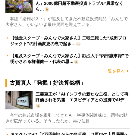
ん」2000億円超不動産投資トラブル“異常なく
ら…
本誌『週刊ポスト』が追及してきた不動産投資商品「みんなで
大家さん」がいよいよ最終局面を迎えている…
【独走スクープ・みんなで大家さん】二転三転した“成田プロ
ジェクト”の計画変更の裏で起き…
【追及スクープ・みんなで大家さん】独占入手“内部議事録”で
明かされる柳瀬健一・代表の思…
一覧を見る
古賀真人「発掘！好決算銘柄」
三菱重工が「AIインフラの新たな主役」として再
評価される気運 エヌビディアとの提携でAIデ…
今年の株式市場を牽引してきたAI・半導体関連株に、調整の動
きが広がっている。そうしたなか、再び注目…
キオクシアHD「7万円割れからの急反発」は再びの上昇局面へ