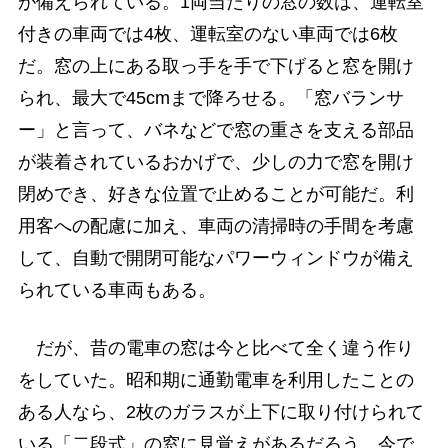
が備えられている。1両当たりの窓の数は、運転室
付きの車両では4枚、運転室のない車両では6枚
だ。窓の上にある取っ手を手で下げると窓を開け
られ、最大で45cmまで降ろせる。「窓バランサ
ー」と言って、バネなどで窓の重さを支える部品
が装着されているおかげで、少しの力で窓を開け
閉めでき、好きな位置で止めることが可能だ。利
用客への配慮に加え、車両の清掃時の手間を考慮
して、自動で開閉可能なパワーウィンドウが備え
られている車両もある。
だが、昔の電車の窓は今と比べて全く違う作り
をしていた。昭和期に通勤電車を利用したことの
ある人なら、2枚のガラスが上下に取り付けられて
いる「二段式」の窓に見覚えがあるだろう。今で