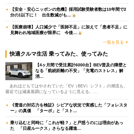
【安全・安心ニッポンの危機】採用試験受験者数は10年間で2
分の1以下に！ 出生数減がも…
【医療崩壊】人口減少で「医師不足」に加えて「患者不足」に
見舞われ地域医療が限界に 今後…
一覧を見る
快適クルマ生活 乗ってみた、使ってみた
【4ヶ月間で受注累計6000台】BEV普及の障壁と
なる「航続距離の不安」「充電のストレス」解
消…
あれほどもてはやされていた「EV（BEV）シフト」の潮流も、
最近では減速基調になっているように見える。…
《雪道の対応力を検証》シビアな状況で実感した「フォレスタ
ー」の真価 「ターボ」と「スト…
乗り込むと同時に「これが軽？」と戸惑うのには理由があっ
た 「日産ルークス」さらなる躍進…