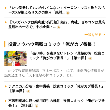
「いつ暴発してもおかしくはない」イーロン・マスク氏とスペ
ースXが抱えるリスクの数々「絶対…
【3メガバンクは純利益5兆円超】銀行、商社、ゼネコンは最高
益続出の一方で、中小企業・…
一覧を見る
投資ノウハウ満載コミック「俺がカブ番長！」
「売り時」を逃さないトレンド見極め術 投資コ
ミック「俺がカブ番長！」【第11回】
かつて投資情報雑誌「マネーポスト」にて、圧倒的な情報量が
詰め込まれた「天下無敵の株コミック」とし…
テクニカル分析・集中講義 投資コミック「俺がカブ番長！」
【第10回】
不透明相場に勝つ信用取引の極意 投資コミック「俺がカブ番
長！」【第9回】