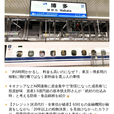
「約5時間かかるし、料金も高いのになぜ？」東京～博多間の
移動に飛行機ではなく新幹線を選ぶ人の事情
キオクシアなどAI関連株に資金集中で“割安になった成長株”に
投資妙味 資産1.5億円超の坂本慎太郎さんが「絶好の仕込み
時」と考える防衛・食品銘柄を紹介
【クレジット決済代行・全東信が破産】63社もの金融機関が融
資をしながら「20年以上の粉飾決算」を見抜けなかったカラク