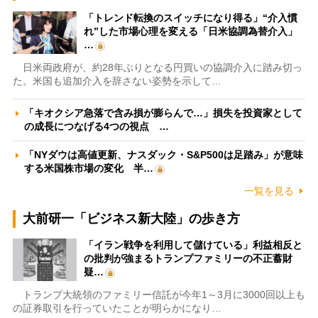
「トレンド転換のスイッチになり得る」“介入慣
れ”した市場心理を変える「日米協調為替介入」
…
日米両政府が、約28年ぶりとなる円買いの協調介入に踏み切っ
た。米国も追加介入を辞さない姿勢を示して…
「キオクシア急落で含み損が膨らんで…」損失を投資家として
の成長につなげる4つの視点 …
「NYダウは高値更新、ナスダック・S&P500は足踏み」が意味
する米国株市場の変化 半…
一覧を見る
大前研一「ビジネス新大陸」の歩き方
「イラン戦争を利用して儲けている」利益相反と
の批判が強まるトランプファミリーの不正蓄財
疑…
トランプ大統領のファミリー信託が今年1～3月に3000回以上も
の証券取引を行っていたことが明らかになり…