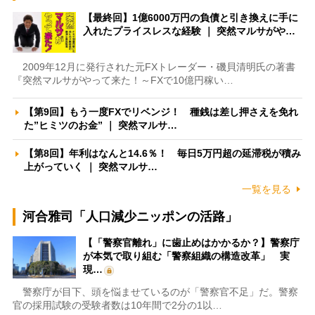
【最終回】1億6000万円の負債と引き換えに手に
入れたプライスレスな経験 ｜ 突然マルサがや…
2009年12月に発行された元FXトレーダー・磯貝清明氏の著書
『突然マルサがやって来た！～FXで10億円稼い…
【第9回】もう一度FXでリベンジ！ 種銭は差し押さえを免れ
た”ヒミツのお金” ｜ 突然マルサ…
【第8回】年利はなんと14.6％！ 毎日5万円超の延滞税が積み
上がっていく ｜ 突然マルサ…
一覧を見る
河合雅司「人口減少ニッポンの活路」
【「警察官離れ」に歯止めはかかるか？】警察庁
が本気で取り組む「警察組織の構造改革」 実
現…
警察庁が目下、頭を悩ませているのが「警察官不足」だ。警察
官の採用試験の受験者数は10年間で2分の1以…