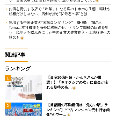
リ 営業現場では“自転車操業”の焦りも表出していた
お酒を提供する店で「出禁」になる客のトホホな生態 嘔吐や
粗相だけじゃない、店側が嫌がる“最悪の客”とは
急増する中国企業の“国籍ロンダリング” SHEIN、TikTok、
Temu…本社機能を海外に移転させ、トランプ関税の回避を狙
う 現地人を隠れ蓑にした中国企業の農業参入・土地取得への
懸念も
関連記事
ランキング
【資産10億円超・かんちさんが厳
1
選！】「キオクシアの次」に資金が流
れる期待の高…
【首都圏の不動産価格「危ない駅」ラ
2
ンキング】“中古マンション売れ行き鈍
化”のワー…