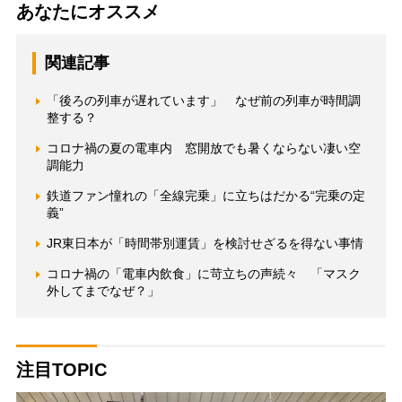
あなたにオススメ
関連記事
「後ろの列車が遅れています」 なぜ前の列車が時間調
整する？
コロナ禍の夏の電車内 窓開放でも暑くならない凄い空
調能力
鉄道ファン憧れの「全線完乗」に立ちはだかる“完乗の定
義”
JR東日本が「時間帯別運賃」を検討せざるを得ない事情
コロナ禍の「電車内飲食」に苛立ちの声続々 「マスク
外してまでなぜ？」
注目TOPIC