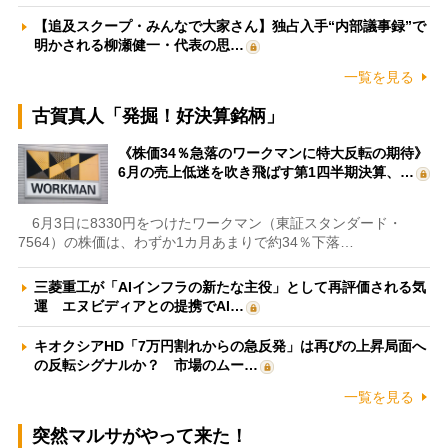
【追及スクープ・みんなで大家さん】独占入手“内部議事録”で
明かされる柳瀬健一・代表の思…
一覧を見る
古賀真人「発掘！好決算銘柄」
《株価34％急落のワークマンに特大反転の期待》
6月の売上低迷を吹き飛ばす第1四半期決算、…
6月3日に8330円をつけたワークマン（東証スタンダード・
7564）の株価は、わずか1カ月あまりで約34％下落…
三菱重工が「AIインフラの新たな主役」として再評価される気
運 エヌビディアとの提携でAI…
キオクシアHD「7万円割れからの急反発」は再びの上昇局面へ
の反転シグナルか？ 市場のムー…
一覧を見る
突然マルサがやって来た！