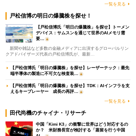
一覧を見る
戸松信博の明日の爆騰株を探せ！
【戸松信博氏「明日の爆騰株」を探せ】トーメン
デバイス：サムスンを通じて世界のAIメモリ需
要…
新聞や雑誌など多数の金融メディアに出演するグローバルリン
クアドバイザーズ代表の戸松信博氏が、最新…
【戸松信博氏「明日の爆騰株」を探せ】レーザーテック：最先
端半導体の製造に不可欠な検査装…
【戸松信博氏「明日の爆騰株」を探せ】TDK：AIインフラを支
えるキープレーヤー 成長の再評…
一覧を見る
田代尚機のチャイナ・リサーチ
中国「Kimi K3」の衝撃に世界はどう対応するの
か？ 米財務長官が検討する「蒸留を行う中国
AI…