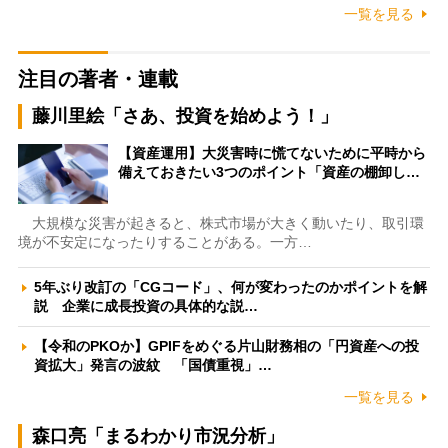
一覧を見る
注目の著者・連載
藤川里絵「さあ、投資を始めよう！」
【資産運用】大災害時に慌てないために平時から
備えておきたい3つのポイント「資産の棚卸し…
大規模な災害が起きると、株式市場が大きく動いたり、取引環
境が不安定になったりすることがある。一方…
5年ぶり改訂の「CGコード」、何が変わったのかポイントを解
説 企業に成長投資の具体的な説…
【令和のPKOか】GPIFをめぐる片山財務相の「円資産への投
資拡大」発言の波紋 「国債重視」…
一覧を見る
森口亮「まるわかり市況分析」