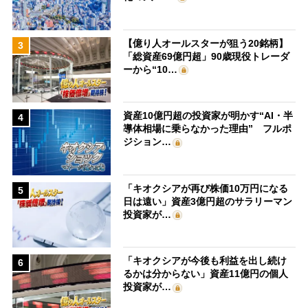
【億り人オールスターが狙う20銘柄】
3
「総資産69億円超」90歳現役トレーダ
ーから“10…
資産10億円超の投資家が明かす“AI・半
4
導体相場に乗らなかった理由” フルポ
ジション…
「キオクシアが再び株価10万円になる
5
日は遠い」資産3億円超のサラリーマン
投資家が…
「キオクシアが今後も利益を出し続け
6
るかは分からない」資産11億円の個人
投資家が…