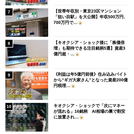
【世帯年収別・東京23区マンション
7
「狙い目駅」を大公開】年収500万円、
700万円で…
【キオクシア・ショック後に「株価倍
8
増」も期待できる注目銘柄5選】資産3
億円超・…
《利益は年5億円前後》住み込みバイト
9
から“ギガ大家さん”となった資産200億
円税理…
キオクシア・ショックで「次にマネー
10
が流れる」16銘柄 AI相場の裏で割安
に放置され…