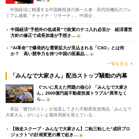
中国経済に精通する中国株投資の第一人者・田代尚機氏のプレ
ミアム連載「チャイナ・リサーチ」。中国企…
中国経済“予想外の低成長”で政策のテコ入れ必至か 経済運営
方針の修正で成長加速が予想さ…
“AI革命”で爆発的な需要拡大が見込まれる「CXO」とは何
か？ 高い競争力を持つ中国の医薬品…
一覧を見る
「みんなで大家さん」配当ストップ騒動の内幕
《ついに見えた問題の核心》「みんなで大家さ
ん」2000億円超不動産投資トラブル“異常なく
ら…
本誌『週刊ポスト』が追及してきた不動産投資商品「みんなで
大家さん」がいよいよ最終局面を迎えている…
【独走スクープ・みんなで大家さん】二転三転した“成田プロ
ジェクト”の計画変更の裏で起き…