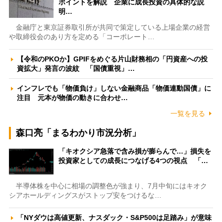
ポイントを解説 企業に成長投資の具体的な説
明…
金融庁と東京証券取引所が共同で策定している上場企業の経営
や取締役会のあり方を定める「コーポレート…
【令和のPKOか】GPIFをめぐる片山財務相の「円資産への投
資拡大」発言の波紋 「国債重視」…
インフレでも「物価負け」しない金融商品「物価連動国債」に
注目 元本が物価の動きに合わせ…
一覧を見る
森口亮「まるわかり市況分析」
「キオクシア急落で含み損が膨らんで…」損失を
投資家としての成長につなげる4つの視点 「…
半導体株を中心に相場の調整色が強まり、7月中旬にはキオク
シアホールディングスがストップ安をつけるな…
「NYダウは高値更新、ナスダック・S&P500は足踏み」が意味