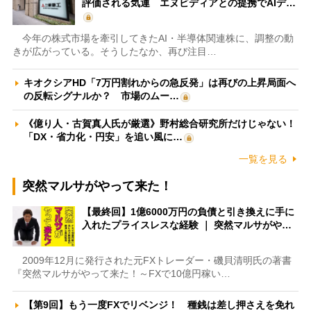
評価される気運 エヌビディアとの提携でAIデ…
今年の株式市場を牽引してきたAI・半導体関連株に、調整の動
きが広がっている。そうしたなか、再び注目…
キオクシアHD「7万円割れからの急反発」は再びの上昇局面へ
の反転シグナルか？ 市場のムー…
《億り人・古賀真人氏が厳選》野村総合研究所だけじゃない！
「DX・省力化・円安」を追い風に…
一覧を見る
突然マルサがやって来た！
【最終回】1億6000万円の負債と引き換えに手に
入れたプライスレスな経験 ｜ 突然マルサがや…
2009年12月に発行された元FXトレーダー・磯貝清明氏の著書
『突然マルサがやって来た！～FXで10億円稼い…
【第9回】もう一度FXでリベンジ！ 種銭は差し押さえを免れ