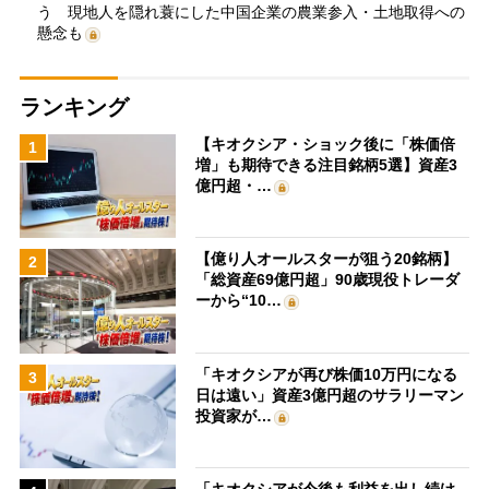
う 現地人を隠れ蓑にした中国企業の農業参入・土地取得への
懸念も
ランキング
【キオクシア・ショック後に「株価倍
1
増」も期待できる注目銘柄5選】資産3
億円超・…
【億り人オールスターが狙う20銘柄】
2
「総資産69億円超」90歳現役トレーダ
ーから“10…
「キオクシアが再び株価10万円になる
3
日は遠い」資産3億円超のサラリーマン
投資家が…