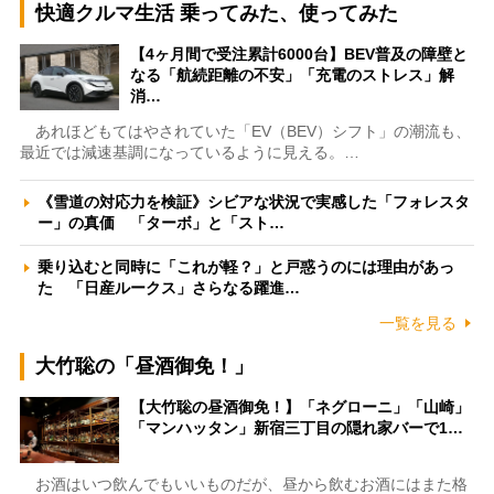
快適クルマ生活 乗ってみた、使ってみた
【4ヶ月間で受注累計6000台】BEV普及の障壁と
なる「航続距離の不安」「充電のストレス」解
消…
あれほどもてはやされていた「EV（BEV）シフト」の潮流も、
最近では減速基調になっているように見える。…
《雪道の対応力を検証》シビアな状況で実感した「フォレスタ
ー」の真価 「ターボ」と「スト…
乗り込むと同時に「これが軽？」と戸惑うのには理由があっ
た 「日産ルークス」さらなる躍進…
一覧を見る
大竹聡の「昼酒御免！」
【大竹聡の昼酒御免！】「ネグローニ」「山崎」
「マンハッタン」新宿三丁目の隠れ家バーで1…
お酒はいつ飲んでもいいものだが、昼から飲むお酒にはまた格