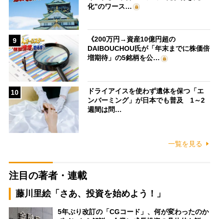
化”のワース…
《200万円→資産10億円超の
9
DAIBOUCHOU氏が「年末までに株価倍
増期待」の5銘柄を公…
ドライアイスを使わず遺体を保つ「エ
10
ンバーミング」が日本でも普及 1～2
週間は問…
一覧を見る
注目の著者・連載
藤川里絵「さあ、投資を始めよう！」
5年ぶり改訂の「CGコード」、何が変わったのか