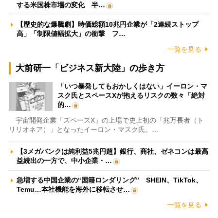
する米国株市場の変化 半…
【歴史的な爆騰劇】時価総額10兆円企業が「2連続ストップ
高」「制限値幅拡大」の衝撃 フ…
一覧を見る
大前研一「ビジネス新大陸」の歩き方
「いつ暴発してもおかしくはない」イーロン・マ
スク氏とスペースXが抱えるリスクの数々「絶対
的…
宇宙開発企業「スペースX」の上場で史上初の「兆万長者（ト
リリオネア）」となったイーロン・マスク氏。…
【3メガバンクは純利益5兆円超】銀行、商社、ゼネコンは最高
益続出の一方で、中小企業・…
急増する中国企業の“国籍ロンダリング” SHEIN、TikTok、
Temu…本社機能を海外に移転させ…
一覧を見る