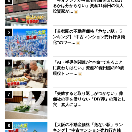
「キオクシアが今後も利益を出し続け
4
るかは分からない」資産11億円の個人
投資家が…
【首都圏の不動産価格「危ない駅」ラ
5
ンキング】“中古マンション売れ行き鈍
化”のワー…
「AI・半導体関連が“本命”であること
6
に変わりはない」資産20億円超の90歳
現役トレー…
「失敗すると取り返しがつかない」葬
7
儀社の手を借りない「DIY葬」の落とし
穴 素人には…
【大阪の不動産価格「危ない駅」ラン
8
キング】“中古マンション売れ行き鈍