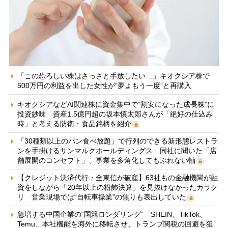
「この恐ろしい株はさっさと手放したい…」キオクシア株で
500万円の利益を出した女性が“夢よもう一度”と再購入
キオクシアなどAI関連株に資金集中で“割安になった成長株”に
投資妙味 資産1.5億円超の坂本慎太郎さんが「絶好の仕込み
時」と考える防衛・食品銘柄を紹介
「30種類以上のパン食べ放題」で行列のできる新形態レストラ
ンを手掛けるサンマルクホールディングス 同社に聞いた「店
舗展開のコンセプト」、事業を多角化してもぶれない軸
【クレジット決済代行・全東信が破産】63社もの金融機関が融
資をしながら「20年以上の粉飾決算」を見抜けなかったカラク
リ 営業現場では“自転車操業”の焦りも表出していた
急増する中国企業の“国籍ロンダリング” SHEIN、TikTok、
Temu…本社機能を海外に移転させ、トランプ関税の回避を狙