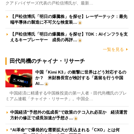
クアドバイザーズ代表の戸松信博氏が、最新…
【戸松信博氏「明日の爆騰株」を探せ】レーザーテック：最先
端半導体の製造に不可欠な検査装…
【戸松信博氏「明日の爆騰株」を探せ】TDK：AIインフラを支
えるキープレーヤー 成長の再評…
一覧を見る
田代尚機のチャイナ・リサーチ
中国「Kimi K3」の衝撃に世界はどう対応するの
か？ 米財務長官が検討する「蒸留を行う中国
AI…
中国経済に精通する中国株投資の第一人者・田代尚機氏のプレ
ミアム連載「チャイナ・リサーチ」。中国企…
中国経済“予想外の低成長”で政策のテコ入れ必至か 経済運営
方針の修正で成長加速が予想さ…
“AI革命”で爆発的な需要拡大が見込まれる「CXO」とは何