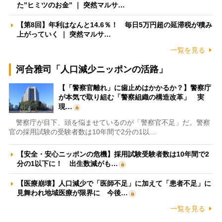
た”ヒミツのお金” ｜ 突然マルサ…
【第8回】年利はなんと14.6％！ 毎日5万円超の延滞税が積み
上がっていく ｜ 突然マルサ…
一覧を見る
河合雅司「人口減少ニッポンの活路」
【「警察官離れ」に歯止めはかかるか？】警察庁
が本気で取り組む「警察組織の構造改革」 実
現…
警察庁が目下、頭を悩ませているのが「警察官不足」だ。警察
官の採用試験の受験者数は10年間で2分の1以…
【安全・安心ニッポンの危機】採用試験受験者数は10年間で2
分の1以下に！ 出生数減がも…
【医療崩壊】人口減少で「医師不足」に加えて「患者不足」に
見舞われ地域医療が限界に 今後…
一覧を見る