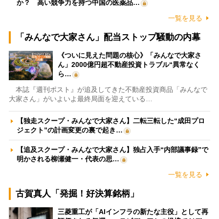
か？ 高い競争力を持つ中国の医薬品…
一覧を見る
「みんなで大家さん」配当ストップ騒動の内幕
《ついに見えた問題の核心》「みんなで大家さ
ん」2000億円超不動産投資トラブル“異常なく
ら…
本誌『週刊ポスト』が追及してきた不動産投資商品「みんなで
大家さん」がいよいよ最終局面を迎えている…
【独走スクープ・みんなで大家さん】二転三転した“成田プロ
ジェクト”の計画変更の裏で起き…
【追及スクープ・みんなで大家さん】独占入手“内部議事録”で
明かされる柳瀬健一・代表の思…
一覧を見る
古賀真人「発掘！好決算銘柄」
三菱重工が「AIインフラの新たな主役」として再