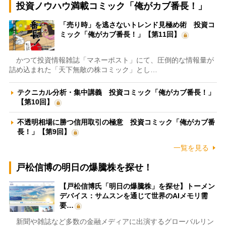
投資ノウハウ満載コミック「俺がカブ番長！」
「売り時」を逃さないトレンド見極め術 投資コ
ミック「俺がカブ番長！」【第11回】
かつて投資情報雑誌「マネーポスト」にて、圧倒的な情報量が
詰め込まれた「天下無敵の株コミック」とし…
テクニカル分析・集中講義 投資コミック「俺がカブ番長！」
【第10回】
不透明相場に勝つ信用取引の極意 投資コミック「俺がカブ番
長！」【第9回】
一覧を見る
戸松信博の明日の爆騰株を探せ！
【戸松信博氏「明日の爆騰株」を探せ】トーメン
デバイス：サムスンを通じて世界のAIメモリ需
要…
新聞や雑誌など多数の金融メディアに出演するグローバルリン