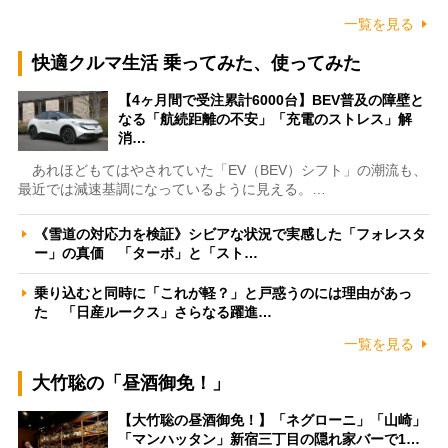
一覧を見る
快適クルマ生活 乗ってみた、使ってみた
【4ヶ月間で受注累計6000台】BEV普及の障壁と
なる「航続距離の不安」「充電のストレス」解
消…
あれほどもてはやされていた「EV（BEV）シフト」の潮流も、
最近では減速基調になっているように見える。…
《雪道の対応力を検証》シビアな状況で実感した「フォレスタ
ー」の真価 「ターボ」と「スト…
乗り込むと同時に「これが軽？」と戸惑うのには理由があっ
た 「日産ルークス」さらなる躍進…
一覧を見る
大竹聡の「昼酒御免！」
【大竹聡の昼酒御免！】「ネグローニ」「山崎」
「マンハッタン」新宿三丁目の隠れ家バーで1…