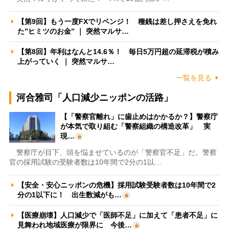
【第9回】もう一度FXでリベンジ！ 種銭は差し押さえを免れ
た”ヒミツのお金” ｜ 突然マルサ…
【第8回】年利はなんと14.6％！ 毎日5万円超の延滞税が積み
上がっていく ｜ 突然マルサ…
一覧を見る
河合雅司「人口減少ニッポンの活路」
【「警察官離れ」に歯止めはかかるか？】警察庁
が本気で取り組む「警察組織の構造改革」 実
現…
警察庁が目下、頭を悩ませているのが「警察官不足」だ。警察
官の採用試験の受験者数は10年間で2分の1以…
【安全・安心ニッポンの危機】採用試験受験者数は10年間で2
分の1以下に！ 出生数減がも…
【医療崩壊】人口減少で「医師不足」に加えて「患者不足」に
見舞われ地域医療が限界に 今後…