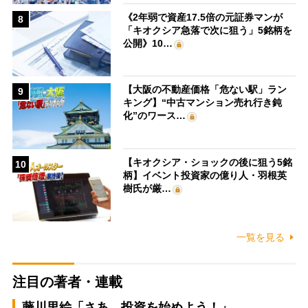
《2年弱で資産17.5倍の元証券マンが
8
「キオクシア急落で次に狙う」5銘柄を
公開》10…
【大阪の不動産価格「危ない駅」ラン
9
キング】“中古マンション売れ行き鈍
化”のワース…
【キオクシア・ショックの後に狙う5銘
10
柄】イベント投資家の億り人・羽根英
樹氏が厳…
一覧を見る
注目の著者・連載
藤川里絵「さあ、投資を始めよう！」