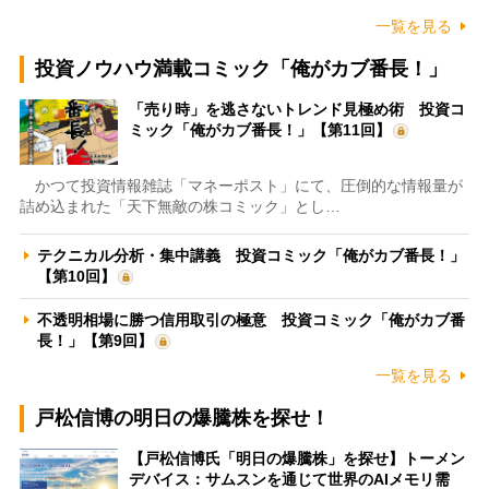
一覧を見る
投資ノウハウ満載コミック「俺がカブ番長！」
「売り時」を逃さないトレンド見極め術 投資コ
ミック「俺がカブ番長！」【第11回】
かつて投資情報雑誌「マネーポスト」にて、圧倒的な情報量が
詰め込まれた「天下無敵の株コミック」とし…
テクニカル分析・集中講義 投資コミック「俺がカブ番長！」
【第10回】
不透明相場に勝つ信用取引の極意 投資コミック「俺がカブ番
長！」【第9回】
一覧を見る
戸松信博の明日の爆騰株を探せ！
【戸松信博氏「明日の爆騰株」を探せ】トーメン
デバイス：サムスンを通じて世界のAIメモリ需