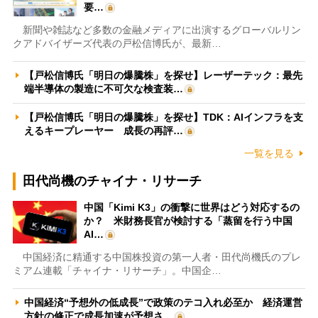
要…
新聞や雑誌など多数の金融メディアに出演するグローバルリン
クアドバイザーズ代表の戸松信博氏が、最新…
【戸松信博氏「明日の爆騰株」を探せ】レーザーテック：最先
端半導体の製造に不可欠な検査装…
【戸松信博氏「明日の爆騰株」を探せ】TDK：AIインフラを支
えるキープレーヤー 成長の再評…
一覧を見る
田代尚機のチャイナ・リサーチ
中国「Kimi K3」の衝撃に世界はどう対応するの
か？ 米財務長官が検討する「蒸留を行う中国
AI…
中国経済に精通する中国株投資の第一人者・田代尚機氏のプレ
ミアム連載「チャイナ・リサーチ」。中国企…
中国経済“予想外の低成長”で政策のテコ入れ必至か 経済運営
方針の修正で成長加速が予想さ…