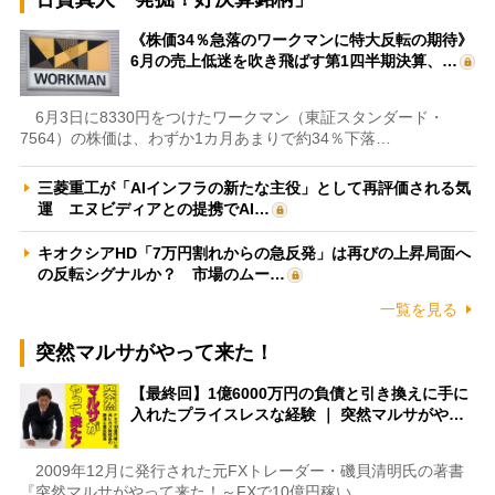
《株価34％急落のワークマンに特大反転の期待》
6月の売上低迷を吹き飛ばす第1四半期決算、…
6月3日に8330円をつけたワークマン（東証スタンダード・
7564）の株価は、わずか1カ月あまりで約34％下落…
三菱重工が「AIインフラの新たな主役」として再評価される気
運 エヌビディアとの提携でAI…
キオクシアHD「7万円割れからの急反発」は再びの上昇局面へ
の反転シグナルか？ 市場のムー…
一覧を見る
突然マルサがやって来た！
【最終回】1億6000万円の負債と引き換えに手に
入れたプライスレスな経験 ｜ 突然マルサがや…
2009年12月に発行された元FXトレーダー・磯貝清明氏の著書
『突然マルサがやって来た！～FXで10億円稼い…