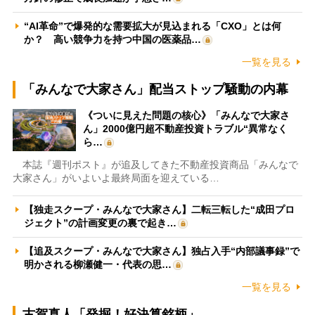
“AI革命”で爆発的な需要拡大が見込まれる「CXO」とは何
か？ 高い競争力を持つ中国の医薬品…
一覧を見る
「みんなで大家さん」配当ストップ騒動の内幕
《ついに見えた問題の核心》「みんなで大家さ
ん」2000億円超不動産投資トラブル“異常なく
ら…
本誌『週刊ポスト』が追及してきた不動産投資商品「みんなで
大家さん」がいよいよ最終局面を迎えている…
【独走スクープ・みんなで大家さん】二転三転した“成田プロ
ジェクト”の計画変更の裏で起き…
【追及スクープ・みんなで大家さん】独占入手“内部議事録”で
明かされる柳瀬健一・代表の思…
一覧を見る
古賀真人「発掘！好決算銘柄」