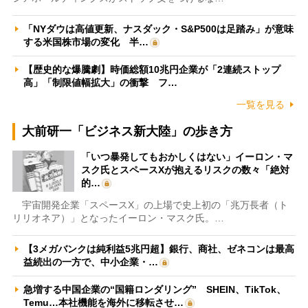
「NYダウは高値更新、ナスダック・S&P500は足踏み」が意味
する米国株市場の変化 半…
【歴史的な爆騰劇】時価総額10兆円企業が「2連続ストップ
高」「制限値幅拡大」の衝撃 フ…
一覧を見る
大前研一「ビジネス新大陸」の歩き方
「いつ暴発してもおかしくはない」イーロン・マ
スク氏とスペースXが抱えるリスクの数々「絶対
的…
宇宙開発企業「スペースX」の上場で史上初の「兆万長者（ト
リリオネア）」となったイーロン・マスク氏。…
【3メガバンクは純利益5兆円超】銀行、商社、ゼネコンは最高
益続出の一方で、中小企業・…
急増する中国企業の“国籍ロンダリング” SHEIN、TikTok、
Temu…本社機能を海外に移転させ…