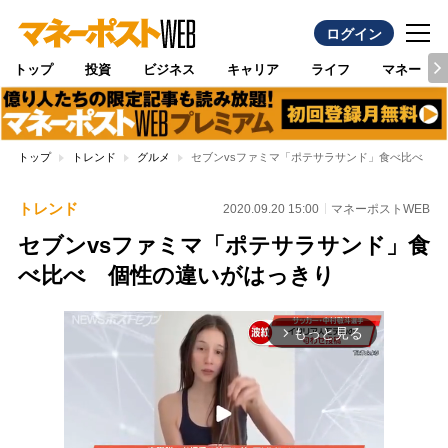
ログイン
トップ
投資
ビジネス
キャリア
ライフ
マネー
トップ
トレンド
グルメ
セブンvsファミマ「ポテサラサンド」食べ比べ 個
トレンド
2020.09.20 15:00
マネーポストWEB
セブンvsファミマ「ポテサラサンド」食
べ比べ 個性の違いがはっきり
もっと見る
arrow_forward_ios