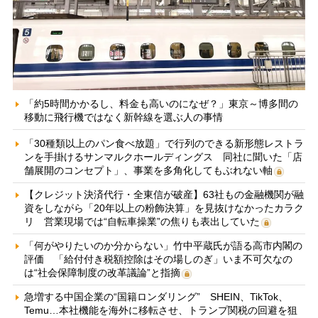
「約5時間かかるし、料金も高いのになぜ？」東京～博多間の
移動に飛行機ではなく新幹線を選ぶ人の事情
「30種類以上のパン食べ放題」で行列のできる新形態レストラ
ンを手掛けるサンマルクホールディングス 同社に聞いた「店
舗展開のコンセプト」、事業を多角化してもぶれない軸
【クレジット決済代行・全東信が破産】63社もの金融機関が融
資をしながら「20年以上の粉飾決算」を見抜けなかったカラク
リ 営業現場では“自転車操業”の焦りも表出していた
「何がやりたいのか分からない」竹中平蔵氏が語る高市内閣の
評価 「給付付き税額控除はその場しのぎ」いま不可欠なの
は“社会保障制度の改革議論”と指摘
急増する中国企業の“国籍ロンダリング” SHEIN、TikTok、
Temu…本社機能を海外に移転させ、トランプ関税の回避を狙