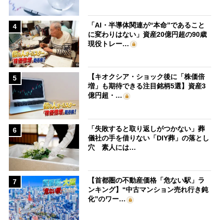
「AI・半導体関連が“本命”であること
4
に変わりはない」資産20億円超の90歳
現役トレー…
【キオクシア・ショック後に「株価倍
5
増」も期待できる注目銘柄5選】資産3
億円超・…
「失敗すると取り返しがつかない」葬
6
儀社の手を借りない「DIY葬」の落とし
穴 素人には…
【首都圏の不動産価格「危ない駅」ラ
7
ンキング】“中古マンション売れ行き鈍
化”のワー…