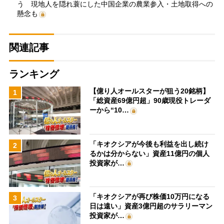
う 現地人を隠れ蓑にした中国企業の農業参入・土地取得への
懸念も
関連記事
ランキング
【億り人オールスターが狙う20銘柄】
1
「総資産69億円超」90歳現役トレーダ
ーから“10…
「キオクシアが今後も利益を出し続け
2
るかは分からない」資産11億円の個人
投資家が…
「キオクシアが再び株価10万円になる
3
日は遠い」資産3億円超のサラリーマン
投資家が…