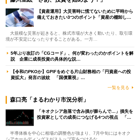
【資産運用】大災害時に慌てないために平時から
備えておきたい3つのポイント「資産の棚卸し…
大規模な災害が起きると、株式市場が大きく動いたり、取引環
境が不安定になったりすることがある。一方…
5年ぶり改訂の「CGコード」、何が変わったのかポイントを解
説 企業に成長投資の具体的な説…
【令和のPKOか】GPIFをめぐる片山財務相の「円資産への投
資拡大」発言の波紋 「国債重視」…
一覧を見る
森口亮「まるわかり市況分析」
「キオクシア急落で含み損が膨らんで…」損失を
投資家としての成長につなげる4つの視点 「…
半導体株を中心に相場の調整色が強まり、7月中旬にはキオク
シアホールディングスがストップ安をつけるな…