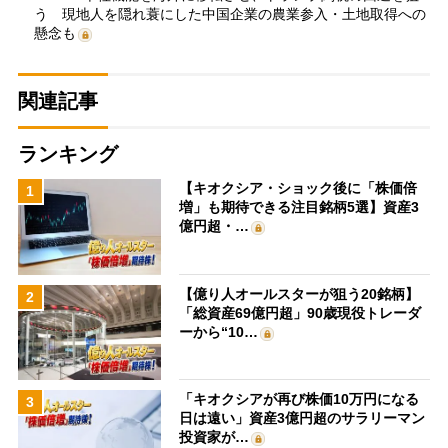
う 現地人を隠れ蓑にした中国企業の農業参入・土地取得への
懸念も
関連記事
ランキング
【キオクシア・ショック後に「株価倍
1
増」も期待できる注目銘柄5選】資産3
億円超・…
【億り人オールスターが狙う20銘柄】
2
「総資産69億円超」90歳現役トレーダ
ーから“10…
「キオクシアが再び株価10万円になる
3
日は遠い」資産3億円超のサラリーマン
投資家が…