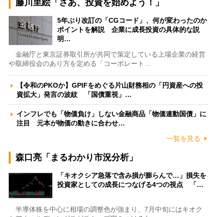
藤川里絵「さあ、投資を始めよう！」
5年ぶり改訂の「CGコード」、何が変わったのか
ポイントを解説 企業に成長投資の具体的な説
明…
金融庁と東京証券取引所が共同で策定している上場企業の経営
や取締役会のあり方を定める「コーポレート…
【令和のPKOか】GPIFをめぐる片山財務相の「円資産への投
資拡大」発言の波紋 「国債重視」…
インフレでも「物価負け」しない金融商品「物価連動国債」に
注目 元本が物価の動きに合わせ…
一覧を見る
森口亮「まるわかり市況分析」
「キオクシア急落で含み損が膨らんで…」損失を
投資家としての成長につなげる4つの視点 「…
半導体株を中心に相場の調整色が強まり、7月中旬にはキオク