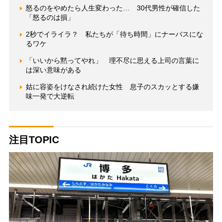
怒るのをやめたら人生変わった… 30代男性が確信した
「怒るのは損」
2秒でイライラ？ 私たちが「待ち時間」にナーバスにな
るワケ
「いいから黙ってやれ」 理不尽に思える上司の言葉に
は深い意味がある
姑に容姿をけなされ続けた女性 息子のスカッとする嫌
味一発で大逆転
注目TOPIC