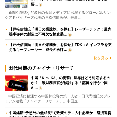
要…
新聞や雑誌など多数の金融メディアに出演するグローバルリン
クアドバイザーズ代表の戸松信博氏が、最新…
【戸松信博氏「明日の爆騰株」を探せ】レーザーテック：最先
端半導体の製造に不可欠な検査装…
【戸松信博氏「明日の爆騰株」を探せ】TDK：AIインフラを支
えるキープレーヤー 成長の再評…
一覧を見る
田代尚機のチャイナ・リサーチ
中国「Kimi K3」の衝撃に世界はどう対応するの
か？ 米財務長官が検討する「蒸留を行う中国
AI…
中国経済に精通する中国株投資の第一人者・田代尚機氏のプレ
ミアム連載「チャイナ・リサーチ」。中国企…
中国経済“予想外の低成長”で政策のテコ入れ必至か 経済運営