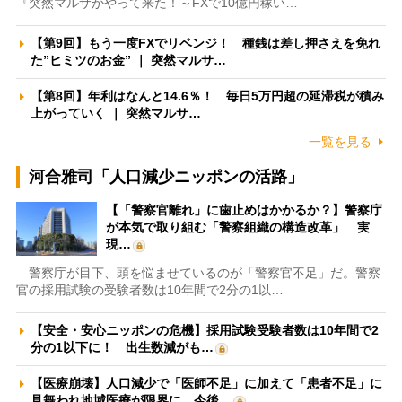
『突然マルサがやって来た！～FXで10億円稼い…
【第9回】もう一度FXでリベンジ！ 種銭は差し押さえを免れ
た”ヒミツのお金” ｜ 突然マルサ…
【第8回】年利はなんと14.6％！ 毎日5万円超の延滞税が積み
上がっていく ｜ 突然マルサ…
一覧を見る
河合雅司「人口減少ニッポンの活路」
【「警察官離れ」に歯止めはかかるか？】警察庁
が本気で取り組む「警察組織の構造改革」 実
現…
警察庁が目下、頭を悩ませているのが「警察官不足」だ。警察
官の採用試験の受験者数は10年間で2分の1以…
【安全・安心ニッポンの危機】採用試験受験者数は10年間で2
分の1以下に！ 出生数減がも…
【医療崩壊】人口減少で「医師不足」に加えて「患者不足」に
見舞われ地域医療が限界に 今後…