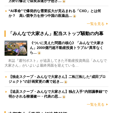
方針の修正で成長加速が予想さ…
“AI革命”で爆発的な需要拡大が見込まれる「CXO」とは何
か？ 高い競争力を持つ中国の医薬品…
一覧を見る
「みんなで大家さん」配当ストップ騒動の内幕
《ついに見えた問題の核心》「みんなで大家さ
ん」2000億円超不動産投資トラブル“異常なく
ら…
本誌『週刊ポスト』が追及してきた不動産投資商品「みんなで
大家さん」がいよいよ最終局面を迎えている…
【独走スクープ・みんなで大家さん】二転三転した“成田プロ
ジェクト”の計画変更の裏で起き…
【追及スクープ・みんなで大家さん】独占入手“内部議事録”で
明かされる柳瀬健一・代表の思…
一覧を見る