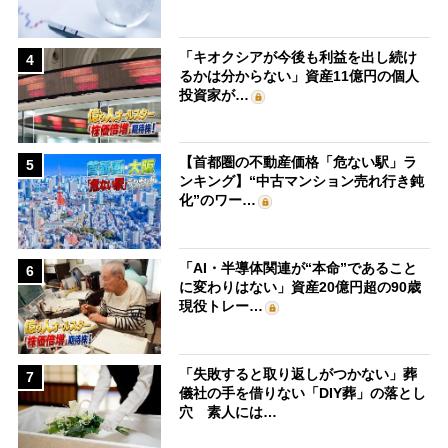
「キオクシアが今後も利益を出し続け
4
るかは分からない」資産11億円の個人
投資家が…
【首都圏の不動産価格「危ない駅」ラ
5
ンキング】“中古マンション売れ行き鈍
化”のワー…
「AI・半導体関連が“本命”であること
6
に変わりはない」資産20億円超の90歳
現役トレー…
「失敗すると取り返しがつかない」葬
7
儀社の手を借りない「DIY葬」の落とし
穴 素人には…