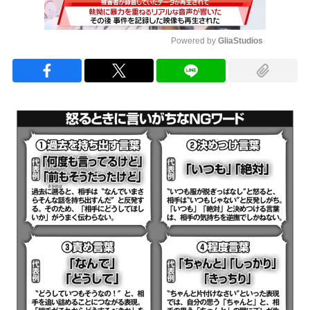
Powered by 
GliaStudios
Mute