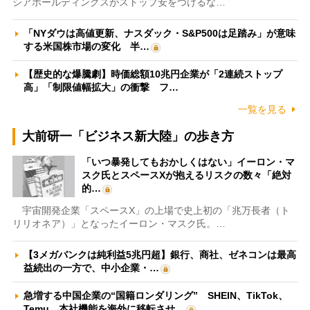
シアホールディングスがストップ安をつけるな…
「NYダウは高値更新、ナスダック・S&P500は足踏み」が意味
する米国株市場の変化 半…
【歴史的な爆騰劇】時価総額10兆円企業が「2連続ストップ
高」「制限値幅拡大」の衝撃 フ…
一覧を見る
大前研一「ビジネス新大陸」の歩き方
「いつ暴発してもおかしくはない」イーロン・マ
スク氏とスペースXが抱えるリスクの数々「絶対
的…
宇宙開発企業「スペースX」の上場で史上初の「兆万長者（ト
リリオネア）」となったイーロン・マスク氏。…
【3メガバンクは純利益5兆円超】銀行、商社、ゼネコンは最高
益続出の一方で、中小企業・…
急増する中国企業の“国籍ロンダリング” SHEIN、TikTok、
Temu…本社機能を海外に移転させ…