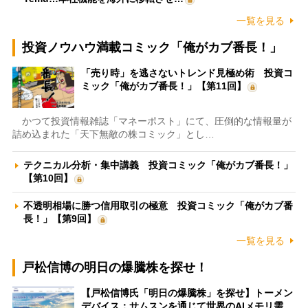
一覧を見る
投資ノウハウ満載コミック「俺がカブ番長！」
「売り時」を逃さないトレンド見極め術 投資コ
ミック「俺がカブ番長！」【第11回】
かつて投資情報雑誌「マネーポスト」にて、圧倒的な情報量が
詰め込まれた「天下無敵の株コミック」とし…
テクニカル分析・集中講義 投資コミック「俺がカブ番長！」
【第10回】
不透明相場に勝つ信用取引の極意 投資コミック「俺がカブ番
長！」【第9回】
一覧を見る
戸松信博の明日の爆騰株を探せ！
【戸松信博氏「明日の爆騰株」を探せ】トーメン
デバイス：サムスンを通じて世界のAIメモリ需