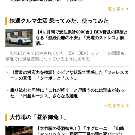
一覧を見る
快適クルマ生活 乗ってみた、使ってみた
【4ヶ月間で受注累計6000台】BEV普及の障壁と
なる「航続距離の不安」「充電のストレス」解
消…
あれほどもてはやされていた「EV（BEV）シフト」の潮流も、
最近では減速基調になっているように見える。…
《雪道の対応力を検証》シビアな状況で実感した「フォレスタ
ー」の真価 「ターボ」と「スト…
乗り込むと同時に「これが軽？」と戸惑うのには理由があっ
た 「日産ルークス」さらなる躍進…
一覧を見る
大竹聡の「昼酒御免！」
【大竹聡の昼酒御免！】「ネグローニ」「山崎」
「マンハッタン」新宿三丁目の隠れ家バーで1…