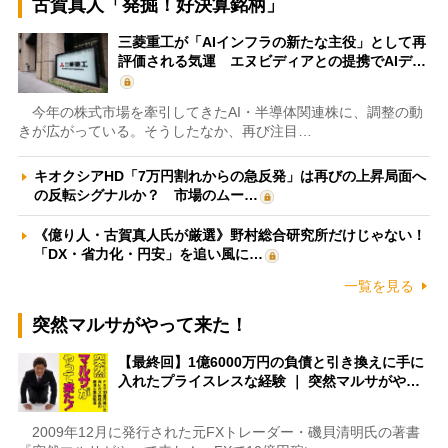
古賀真人「発掘！好決算銘柄」
三菱重工が「AIインフラの新たな主役」として再
評価される気運 エヌビディアとの提携でAIデ…
今年の株式市場を牽引してきたAI・半導体関連株に、調整の動
きが広がっている。そうしたなか、再び注目…
キオクシアHD「7万円割れからの急反発」は再びの上昇局面へ
の反転シグナルか？ 市場のムー…
《億り人・古賀真人氏が厳選》野村総合研究所だけじゃない！
「DX・省力化・円安」を追い風に…
一覧を見る
突然マルサがやって来た！
【最終回】1億6000万円の負債と引き換えに手に
入れたプライスレスな経験 ｜ 突然マルサがや…
2009年12月に発行された元FXトレーダー・磯貝清明氏の著書