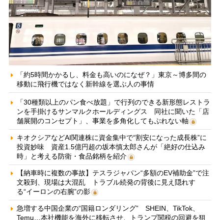
「約5時間かかるし、料金も高いのになぜ？」東京～博多間の
移動に飛行機ではなく新幹線を選ぶ人の事情
「30種類以上のパン食べ放題」で行列のできる新形態レストラ
ンを手掛けるサンマルクホールディングス 同社に聞いた「店
舗展開のコンセプト」、事業を多角化してもぶれない軸
キオクシアなどAI関連株に資金集中で“割安になった成長株”に
投資妙味 資産1.5億円超の坂本慎太郎さんが「絶好の仕込み
時」と考える防衛・食品銘柄を紹介
【納車時に複数の事故】テスラジャパン“多額のEV補助金”で注
文殺到、現場は大混乱 トラブル続発の背後に見え隠れす
る“イーロンの右腕”の影
急増する中国企業の“国籍ロンダリング” SHEIN、TikTok、
Temu…本社機能を海外に移転させ、トランプ関税の回避を狙