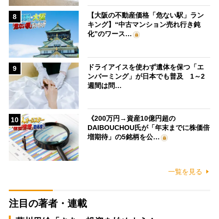
【大阪の不動産価格「危ない駅」ラン
8
キング】“中古マンション売れ行き鈍
化”のワース…
ドライアイスを使わず遺体を保つ「エ
9
ンバーミング」が日本でも普及 1～2
週間は問…
《200万円→資産10億円超の
10
DAIBOUCHOU氏が「年末までに株価倍
増期待」の5銘柄を公…
一覧を見る
注目の著者・連載