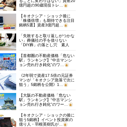
ることに変わりはない」資産20
億円超の90歳現役トレ…
【キオクシア・ショック後に
「株価倍増」も期待できる注目
銘柄5選】資産3億円超…
「失敗すると取り返しがつかな
い」葬儀社の手を借りない
「DIY葬」の落とし穴 素人
に…
【首都圏の不動産価格「危ない
駅」ランキング】“中古マンシ
ョン売れ行き鈍化”のワ…
《2年弱で資産17.5倍の元証券
マンが「キオクシア急落で次に
狙う」5銘柄を公開》1…
【大阪の不動産価格「危ない
駅」ランキング】“中古マンシ
ョン売れ行き鈍化”のワー…
【キオクシア・ショックの後に
狙う5銘柄】イベント投資家の
億り人・羽根英樹氏が…