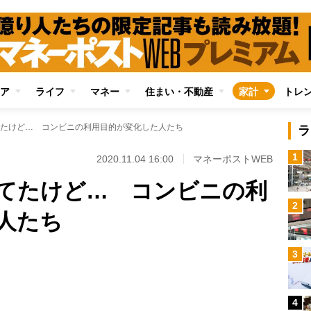
ア
ライフ
マネー
住まい・不動産
家計
トレ
たけど… コンビニの利用目的が変化した人たち
ラ
1
2020.11.04 16:00
マネーポストWEB
てたけど… コンビニの利
2
人たち
3
4