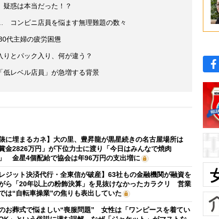
」疑惑は本当だった！？
… コンビニ店員を悩ます無理難題の数々
30代主婦の疲労困憊
入りとパック入り、何が違う？
「低レベル店員」が急増する背景
俵に埋まるカネ】大の里、豊昇龍が黒星続きの名古屋場所は
賞金2826万円」が下位力士に渡り「今日はみんなで焼肉
」 金星4個配給で協会は年96万円の支出増に
レジット決済代行・全東信が破産】63社もの金融機関が融資を
がら「20年以上の粉飾決算」を見抜けなかったカラクリ 営業
では“自転車操業”の焦りも表出していた
のお葬式で悩ましい“喪服問題” 女性は「ワンピースを着てい