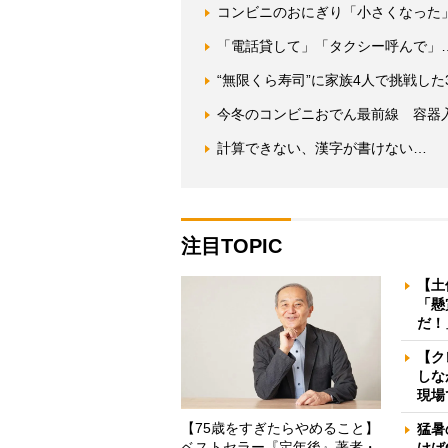
コンビニのおにぎり「小さくなった
「電話貸して」「タクシー呼んで」
“無限くら寿司”に家族4人で挑戦した
今冬のコンビニおでん最前線 容器
計算できない、漢字が書けない… 
注目TOPIC
【土
「懸
だ！
【ク
しな
現場
【75歳をすぎたらやめること】
猛暑
ベストセラー『定年後』著者・