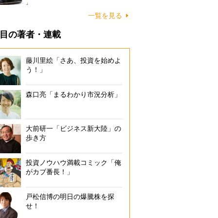
一覧を見る
目の著者・連載
藤川里絵「さあ、投資を始めよ
う！」
森口亮「まるわかり市況分析」
大前研一「ビジネス新大陸」の
歩き方
投資ノウハウ満載コミック「俺
がカブ番長！」
戸松信博の明日の爆騰株を探
せ！