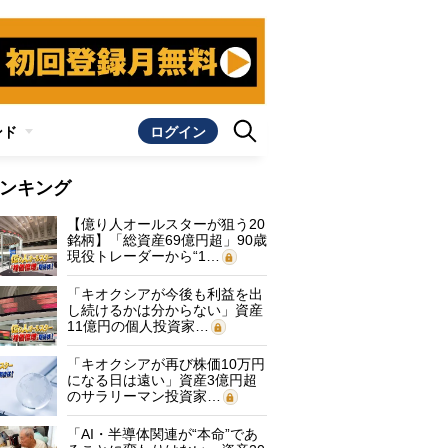
ンド
ログイン
ンキング
【億り人オールスターが狙う20
銘柄】「総資産69億円超」90歳
現役トレーダーから“1…
「キオクシアが今後も利益を出
し続けるかは分からない」資産
11億円の個人投資家…
「キオクシアが再び株価10万円
になる日は遠い」資産3億円超
のサラリーマン投資家…
「AI・半導体関連が“本命”であ