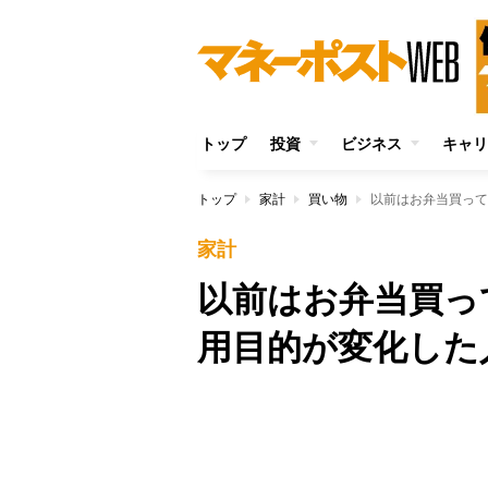
トップ
投資
ビジネス
キャリ
トップ
家計
買い物
以前はお弁当買って
家計
以前はお弁当買っ
用目的が変化した