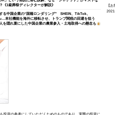
OK」という俗説に潜む誤解、なぜ「ジャケット」がマストな
？《1級葬祭ディレクターが解説》
【お
202
する中国企業の“国籍ロンダリング” SHEIN、TikTok、
mu…本社機能を海外に移転させ、トランプ関税の回避を狙う
人を隠れ蓑にした中国企業の農業参入・土地取得への懸念も
も投資の参考にしていただくためのものであり、実際の投資に