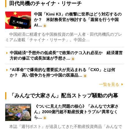
田代尚機のチャイナ・リサーチ
中国「Kimi K3」の衝撃に世界はどう対応するの
か？ 米財務長官が検討する「蒸留を行う中国
AI…
中国経済に精通する中国株投資の第一人者・田代尚機氏のプレ
ミアム連載「チャイナ・リサーチ」。中国企…
中国経済“予想外の低成長”で政策のテコ入れ必至か 経済運営
方針の修正で成長加速が予想さ…
“AI革命”で爆発的な需要拡大が見込まれる「CXO」とは何
か？ 高い競争力を持つ中国の医薬品…
一覧を見る
「みんなで大家さん」配当ストップ騒動の内幕
《ついに見えた問題の核心》「みんなで大家さ
ん」2000億円超不動産投資トラブル“異常なく
ら…
本誌『週刊ポスト』が追及してきた不動産投資商品「みんなで