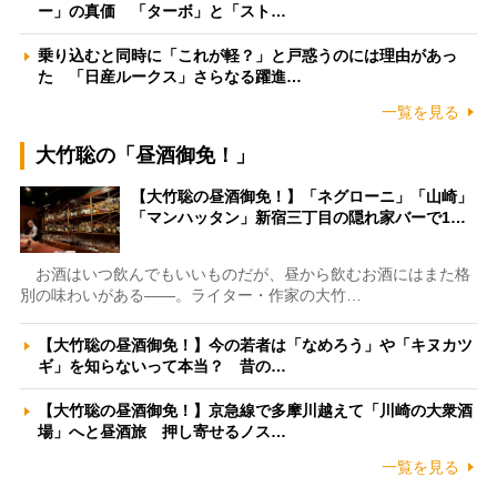
ー」の真価 「ターボ」と「スト…
乗り込むと同時に「これが軽？」と戸惑うのには理由があっ
た 「日産ルークス」さらなる躍進…
一覧を見る
大竹聡の「昼酒御免！」
【大竹聡の昼酒御免！】「ネグローニ」「山崎」
「マンハッタン」新宿三丁目の隠れ家バーで1…
お酒はいつ飲んでもいいものだが、昼から飲むお酒にはまた格
別の味わいがある――。ライター・作家の大竹…
【大竹聡の昼酒御免！】今の若者は「なめろう」や「キヌカツ
ギ」を知らないって本当？ 昔の…
【大竹聡の昼酒御免！】京急線で多摩川越えて「川崎の大衆酒
場」へと昼酒旅 押し寄せるノス…
一覧を見る