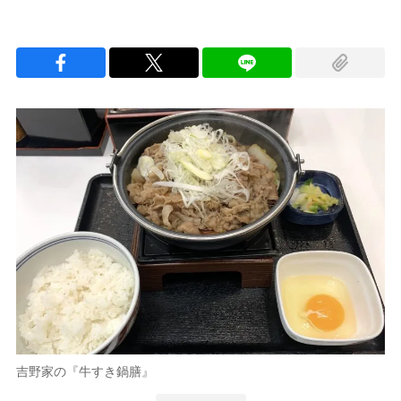
吉野家の『牛すき鍋膳』