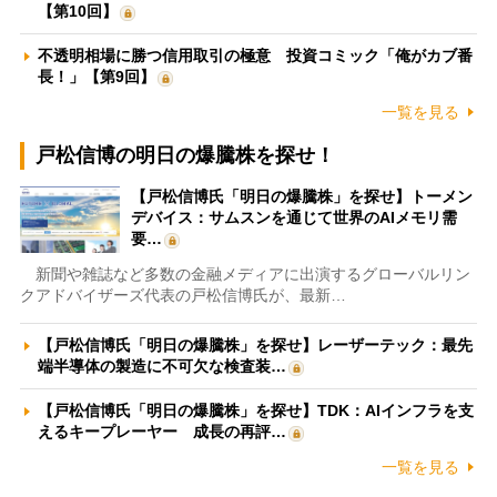
【第10回】
不透明相場に勝つ信用取引の極意 投資コミック「俺がカブ番
長！」【第9回】
一覧を見る
戸松信博の明日の爆騰株を探せ！
【戸松信博氏「明日の爆騰株」を探せ】トーメン
デバイス：サムスンを通じて世界のAIメモリ需
要…
新聞や雑誌など多数の金融メディアに出演するグローバルリン
クアドバイザーズ代表の戸松信博氏が、最新…
【戸松信博氏「明日の爆騰株」を探せ】レーザーテック：最先
端半導体の製造に不可欠な検査装…
【戸松信博氏「明日の爆騰株」を探せ】TDK：AIインフラを支
えるキープレーヤー 成長の再評…
一覧を見る