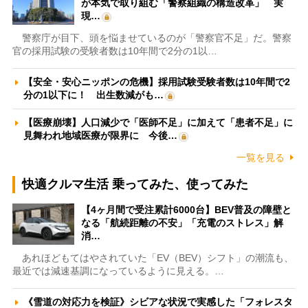
が本気で取り組む「警察組織の構造改革」 実
現…
警察庁が目下、頭を悩ませているのが「警察官不足」だ。警察
官の採用試験の受験者数は10年間で2分の1以…
【安全・安心ニッポンの危機】採用試験受験者数は10年間で2
分の1以下に！ 出生数減がも…
【医療崩壊】人口減少で「医師不足」に加えて「患者不足」に
見舞われ地域医療が限界に 今後…
一覧を見る
快適クルマ生活 乗ってみた、使ってみた
【4ヶ月間で受注累計6000台】BEV普及の障壁と
なる「航続距離の不安」「充電のストレス」解
消…
あれほどもてはやされていた「EV（BEV）シフト」の潮流も、
最近では減速基調になっているように見える。…
《雪道の対応力を検証》シビアな状況で実感した「フォレスタ