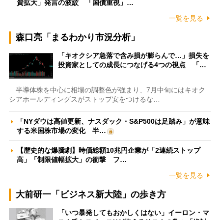
資拡大」発言の波紋 「国債重視」…
一覧を見る
森口亮「まるわかり市況分析」
「キオクシア急落で含み損が膨らんで…」損失を
投資家としての成長につなげる4つの視点 「…
半導体株を中心に相場の調整色が強まり、7月中旬にはキオク
シアホールディングスがストップ安をつけるな…
「NYダウは高値更新、ナスダック・S&P500は足踏み」が意味
する米国株市場の変化 半…
【歴史的な爆騰劇】時価総額10兆円企業が「2連続ストップ
高」「制限値幅拡大」の衝撃 フ…
一覧を見る
大前研一「ビジネス新大陸」の歩き方
「いつ暴発してもおかしくはない」イーロン・マ