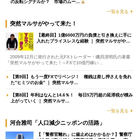
の反転シグナルか？ 市場のムー…
一覧を見る
突然マルサがやって来た！
【最終回】1億6000万円の負債と引き換えに手に
入れたプライスレスな経験 ｜ 突然マルサがや…
2009年12月に発行された元FXトレーダー・磯貝清明氏の著書
『突然マルサがやって来た！～FXで10億円稼い…
【第9回】もう一度FXでリベンジ！ 種銭は差し押さえを免れ
た”ヒミツのお金” ｜ 突然マルサ…
【第8回】年利はなんと14.6％！ 毎日5万円超の延滞税が積み
上がっていく ｜ 突然マルサ…
一覧を見る
河合雅司「人口減少ニッポンの活路」
【「警察官離れ」に歯止めはかかるか？】警察庁