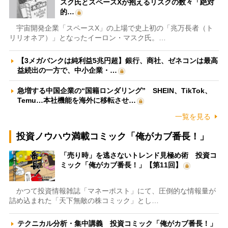
スク氏とスペースXが抱えるリスクの数々「絶対
的…
宇宙開発企業「スペースX」の上場で史上初の「兆万長者（ト
リリオネア）」となったイーロン・マスク氏。…
【3メガバンクは純利益5兆円超】銀行、商社、ゼネコンは最高
益続出の一方で、中小企業・…
急増する中国企業の“国籍ロンダリング” SHEIN、TikTok、
Temu…本社機能を海外に移転させ…
一覧を見る
投資ノウハウ満載コミック「俺がカブ番長！」
「売り時」を逃さないトレンド見極め術 投資コ
ミック「俺がカブ番長！」【第11回】
かつて投資情報雑誌「マネーポスト」にて、圧倒的な情報量が
詰め込まれた「天下無敵の株コミック」とし…
テクニカル分析・集中講義 投資コミック「俺がカブ番長！」