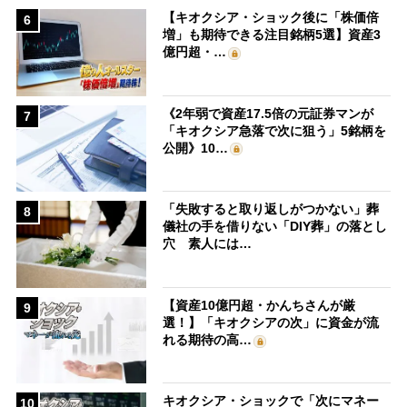
【キオクシア・ショック後に「株価倍
6
増」も期待できる注目銘柄5選】資産3
億円超・…
《2年弱で資産17.5倍の元証券マンが
7
「キオクシア急落で次に狙う」5銘柄を
公開》10…
「失敗すると取り返しがつかない」葬
8
儀社の手を借りない「DIY葬」の落とし
穴 素人には…
【資産10億円超・かんちさんが厳
9
選！】「キオクシアの次」に資金が流
れる期待の高…
キオクシア・ショックで「次にマネー
10