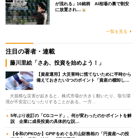
が流れる」16銘柄 AI相場の裏で割安
に放置され…
一覧を見る
注目の著者・連載
藤川里絵「さあ、投資を始めよう！」
【資産運用】大災害時に慌てないために平時から
備えておきたい3つのポイント「資産の棚卸し…
大規模な災害が起きると、株式市場が大きく動いたり、取引環
境が不安定になったりすることがある。一方…
5年ぶり改訂の「CGコード」、何が変わったのかポイントを解
説 企業に成長投資の具体的な説…
【令和のPKOか】GPIFをめぐる片山財務相の「円資産への投