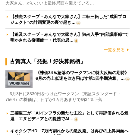
大家さん」がいよいよ最終局面を迎えている…
【独走スクープ・みんなで大家さん】二転三転した“成田プロ
ジェクト”の計画変更の裏で起き…
【追及スクープ・みんなで大家さん】独占入手“内部議事録”で
明かされる柳瀬健一・代表の思…
一覧を見る
古賀真人「発掘！好決算銘柄」
《株価34％急落のワークマンに特大反転の期待》
6月の売上低迷を吹き飛ばす第1四半期決算、…
6月3日に8330円をつけたワークマン（東証スタンダード・
7564）の株価は、わずか1カ月あまりで約34％下落…
三菱重工が「AIインフラの新たな主役」として再評価される気
運 エヌビディアとの提携でAI…
キオクシアHD「7万円割れからの急反発」は再びの上昇局面へ