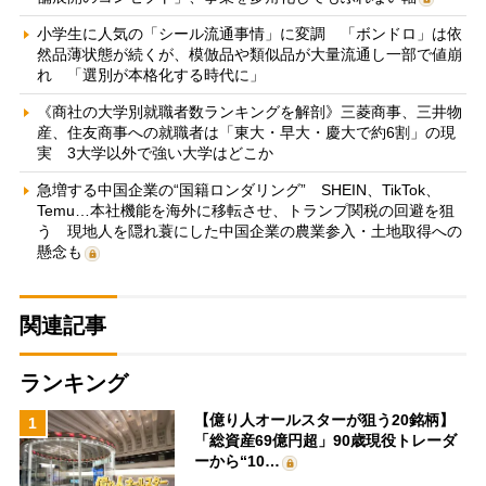
小学生に人気の「シール流通事情」に変調 「ボンドロ」は依
然品薄状態が続くが、模倣品や類似品が大量流通し一部で値崩
れ 「選別が本格化する時代に」
《商社の大学別就職者数ランキングを解剖》三菱商事、三井物
産、住友商事への就職者は「東大・早大・慶大で約6割」の現
実 3大学以外で強い大学はどこか
急増する中国企業の“国籍ロンダリング” SHEIN、TikTok、
Temu…本社機能を海外に移転させ、トランプ関税の回避を狙
う 現地人を隠れ蓑にした中国企業の農業参入・土地取得への
懸念も
関連記事
ランキング
【億り人オールスターが狙う20銘柄】
1
「総資産69億円超」90歳現役トレーダ
ーから“10…