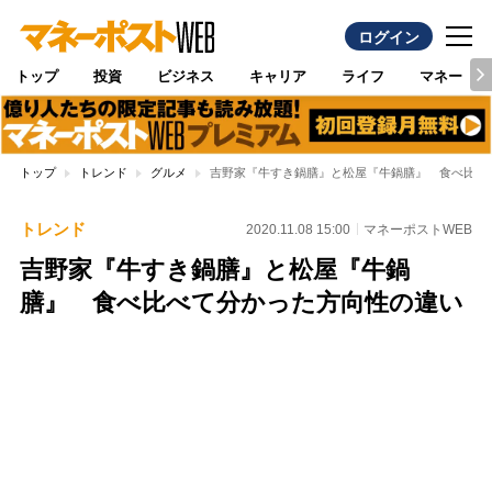
ログイン
トップ
投資
ビジネス
キャリア
ライフ
マネー
トップ
トレンド
グルメ
吉野家『牛すき鍋膳』と松屋『牛鍋膳』 食べ比べ
トレンド
2020.11.08 15:00
マネーポストWEB
吉野家『牛すき鍋膳』と松屋『牛鍋
膳』 食べ比べて分かった方向性の違い
Loaded
:
96.26%
/
Unmute