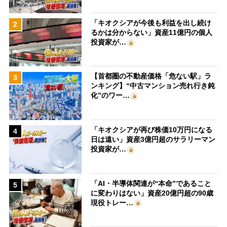
「キオクシアが今後も利益を出し続け
2
るかは分からない」資産11億円の個人
投資家が…
【首都圏の不動産価格「危ない駅」ラ
3
ンキング】“中古マンション売れ行き鈍
化”のワー…
「キオクシアが再び株価10万円になる
4
日は遠い」資産3億円超のサラリーマン
投資家が…
「AI・半導体関連が“本命”であること
5
に変わりはない」資産20億円超の90歳
現役トレー…