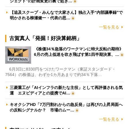
ジェクト”の計画変更の裏で起き…
【追及スクープ・みんなで大家さん】独占入手“内部議事録”で
明かされる柳瀬健一・代表の思…
一覧を見る
古賀真人「発掘！好決算銘柄」
《株価34％急落のワークマンに特大反転の期待》
6月の売上低迷を吹き飛ばす第1四半期決算、…
6月3日に8330円をつけたワークマン（東証スタンダード・
7564）の株価は、わずか1カ月あまりで約34％下落…
三菱重工が「AIインフラの新たな主役」として再評価される気
運 エヌビディアとの提携でAI…
キオクシアHD「7万円割れからの急反発」は再びの上昇局面へ
の反転シグナルか？ 市場のムー…
一覧を見る