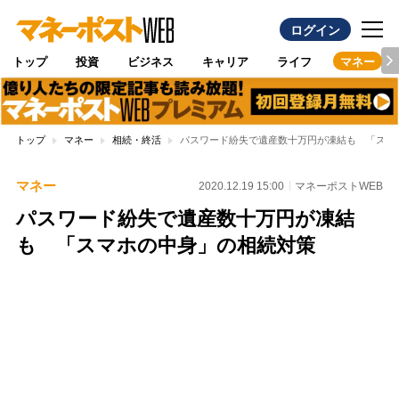
ログイン
トップ
投資
ビジネス
キャリア
ライフ
マネー
トップ
マネー
相続・終活
パスワード紛失で遺産数十万円が凍結も 「スマ
マネー
2020.12.19 15:00
マネーポストWEB
パスワード紛失で遺産数十万円が凍結
も 「スマホの中身」の相続対策
Loaded
:
100.00%
/
Unmute