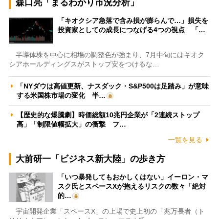
森口亮「まるわかり市況分析」
「キオクシア急落で含み損が膨らんで…」損失を
投資家としての成長につなげる4つの視点 「…
半導体株を中心に相場の調整色が強まり、7月中旬にはキオク
シアホールディングスがストップ安をつけるな…
「NYダウは高値更新、ナスダック・S&P500は足踏み」が意味
する米国株市場の変化 半…
【歴史的な爆騰劇】時価総額10兆円企業が「2連続ストップ
高」「制限値幅拡大」の衝撃 フ…
一覧を見る
大前研一「ビジネス新大陸」の歩き方
「いつ暴発してもおかしくはない」イーロン・マ
スク氏とスペースXが抱えるリスクの数々「絶対
的…
宇宙開発企業「スペースX」の上場で史上初の「兆万長者（ト