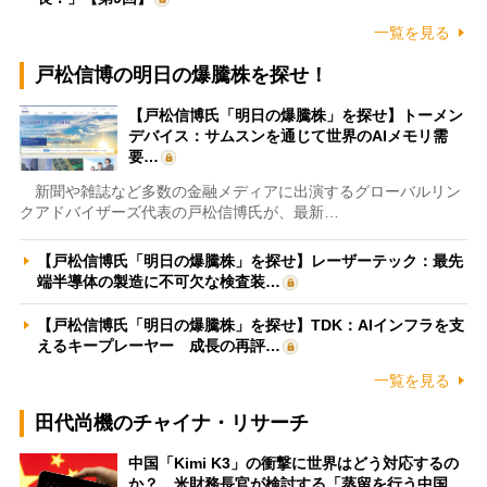
一覧を見る
戸松信博の明日の爆騰株を探せ！
【戸松信博氏「明日の爆騰株」を探せ】トーメン
デバイス：サムスンを通じて世界のAIメモリ需
要…
新聞や雑誌など多数の金融メディアに出演するグローバルリン
クアドバイザーズ代表の戸松信博氏が、最新…
【戸松信博氏「明日の爆騰株」を探せ】レーザーテック：最先
端半導体の製造に不可欠な検査装…
【戸松信博氏「明日の爆騰株」を探せ】TDK：AIインフラを支
えるキープレーヤー 成長の再評…
一覧を見る
田代尚機のチャイナ・リサーチ
中国「Kimi K3」の衝撃に世界はどう対応するの
か？ 米財務長官が検討する「蒸留を行う中国