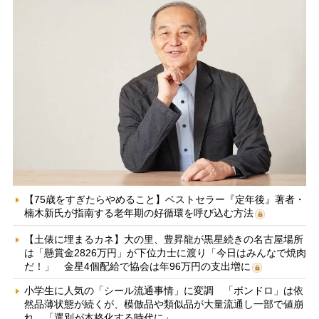
【75歳をすぎたらやめること】ベストセラー『定年後』著者・
楠木新氏が指南する老年期の好循環を呼び込む方法
【土俵に埋まるカネ】大の里、豊昇龍が黒星続きの名古屋場所
は「懸賞金2826万円」が下位力士に渡り「今日はみんなで焼肉
だ！」 金星4個配給で協会は年96万円の支出増に
小学生に人気の「シール流通事情」に変調 「ボンドロ」は依
然品薄状態が続くが、模倣品や類似品が大量流通し一部で値崩
れ 「選別が本格化する時代に」