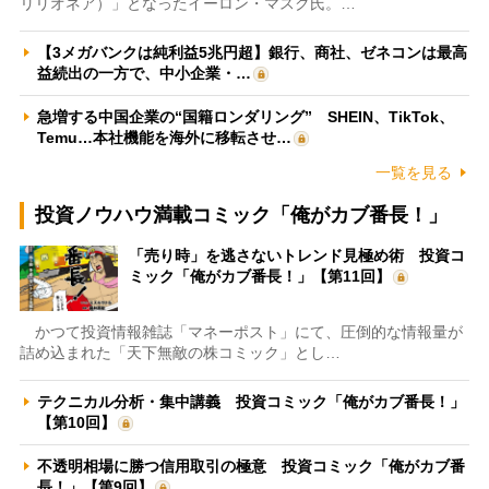
リリオネア）」となったイーロン・マスク氏。…
【3メガバンクは純利益5兆円超】銀行、商社、ゼネコンは最高
益続出の一方で、中小企業・…
急増する中国企業の“国籍ロンダリング” SHEIN、TikTok、
Temu…本社機能を海外に移転させ…
一覧を見る
投資ノウハウ満載コミック「俺がカブ番長！」
「売り時」を逃さないトレンド見極め術 投資コ
ミック「俺がカブ番長！」【第11回】
かつて投資情報雑誌「マネーポスト」にて、圧倒的な情報量が
詰め込まれた「天下無敵の株コミック」とし…
テクニカル分析・集中講義 投資コミック「俺がカブ番長！」
【第10回】
不透明相場に勝つ信用取引の極意 投資コミック「俺がカブ番
長！」【第9回】