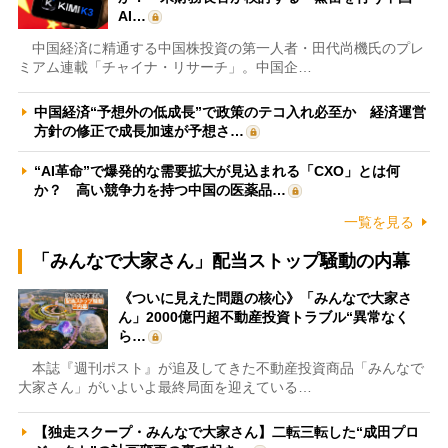
AI…
中国経済に精通する中国株投資の第一人者・田代尚機氏のプレ
ミアム連載「チャイナ・リサーチ」。中国企…
中国経済“予想外の低成長”で政策のテコ入れ必至か 経済運営
方針の修正で成長加速が予想さ…
“AI革命”で爆発的な需要拡大が見込まれる「CXO」とは何
か？ 高い競争力を持つ中国の医薬品…
一覧を見る
「みんなで大家さん」配当ストップ騒動の内幕
《ついに見えた問題の核心》「みんなで大家さ
ん」2000億円超不動産投資トラブル“異常なく
ら…
本誌『週刊ポスト』が追及してきた不動産投資商品「みんなで
大家さん」がいよいよ最終局面を迎えている…
【独走スクープ・みんなで大家さん】二転三転した“成田プロ