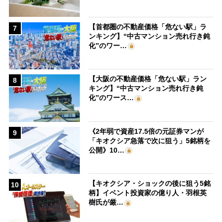
【首都圏の不動産価格「危ない駅」ラ
7
ンキング】“中古マンション売れ行き鈍
化”のワー…
【大阪の不動産価格「危ない駅」ラン
8
キング】“中古マンション売れ行き鈍
化”のワース…
《2年弱で資産17.5倍の元証券マンが
9
「キオクシア急落で次に狙う」5銘柄を
公開》10…
【キオクシア・ショックの後に狙う5銘
10
柄】イベント投資家の億り人・羽根英
樹氏が厳…