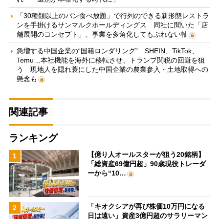
「30種類以上のパン食べ放題」で行列のできる新形態レストラ
ンを手掛けるサンマルクホールディングス 同社に聞いた「店
舗展開のコンセプト」、事業を多角化してもぶれない軸
急増する中国企業の“国籍ロンダリング” SHEIN、TikTok、
Temu…本社機能を海外に移転させ、トランプ関税の回避を狙
う 現地人を隠れ蓑にした中国企業の農業参入・土地取得への
懸念も
関連記事
ランキング
【億り人オールスターが狙う20銘柄】
1
「総資産69億円超」90歳現役トレーダ
ーから“10…
「キオクシアが再び株価10万円になる
2
日は遠い」資産3億円超のサラリーマン