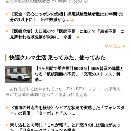
官の採用試験の受験者数は10年間で2分の1以…
【安全・安心ニッポンの危機】採用試験受験者数は10年間で2
分の1以下に！ 出生数減がも…
【医療崩壊】人口減少で「医師不足」に加えて「患者不足」に
見舞われ地域医療が限界に 今後…
一覧を見る
快適クルマ生活 乗ってみた、使ってみた
【4ヶ月間で受注累計6000台】BEV普及の障壁と
なる「航続距離の不安」「充電のストレス」解
消…
あれほどもてはやされていた「EV（BEV）シフト」の潮流も、
最近では減速基調になっているように見える。…
《雪道の対応力を検証》シビアな状況で実感した「フォレスタ
ー」の真価 「ターボ」と「スト…
乗り込むと同時に「これが軽？」と戸惑うのには理由があっ
た 「日産ルークス」さらなる躍進…