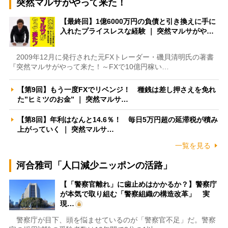
突然マルサがやって来た！
【最終回】1億6000万円の負債と引き換えに手に
入れたプライスレスな経験 ｜ 突然マルサがや…
2009年12月に発行された元FXトレーダー・磯貝清明氏の著書
『突然マルサがやって来た！～FXで10億円稼い…
【第9回】もう一度FXでリベンジ！ 種銭は差し押さえを免れ
た”ヒミツのお金” ｜ 突然マルサ…
【第8回】年利はなんと14.6％！ 毎日5万円超の延滞税が積み
上がっていく ｜ 突然マルサ…
一覧を見る
河合雅司「人口減少ニッポンの活路」
【「警察官離れ」に歯止めはかかるか？】警察庁
が本気で取り組む「警察組織の構造改革」 実
現…
警察庁が目下、頭を悩ませているのが「警察官不足」だ。警察