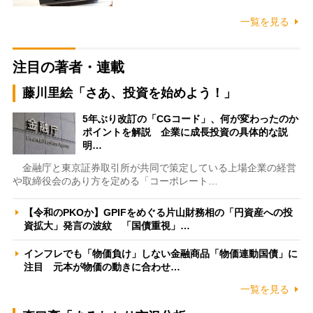
一覧を見る
注目の著者・連載
藤川里絵「さあ、投資を始めよう！」
5年ぶり改訂の「CGコード」、何が変わったのか
ポイントを解説 企業に成長投資の具体的な説
明…
金融庁と東京証券取引所が共同で策定している上場企業の経営
や取締役会のあり方を定める「コーポレート…
【令和のPKOか】GPIFをめぐる片山財務相の「円資産への投
資拡大」発言の波紋 「国債重視」…
インフレでも「物価負け」しない金融商品「物価連動国債」に
注目 元本が物価の動きに合わせ…
一覧を見る