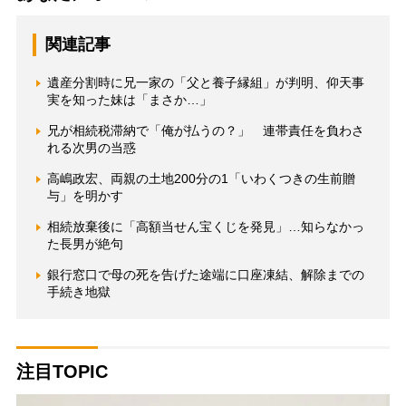
関連記事
遺産分割時に兄一家の「父と養子縁組」が判明、仰天事
実を知った妹は「まさか…」
兄が相続税滞納で「俺が払うの？」 連帯責任を負わさ
れる次男の当惑
高嶋政宏、両親の土地200分の1「いわくつきの生前贈
与」を明かす
相続放棄後に「高額当せん宝くじを発見」…知らなかっ
た長男が絶句
銀行窓口で母の死を告げた途端に口座凍結、解除までの
手続き地獄
注目TOPIC