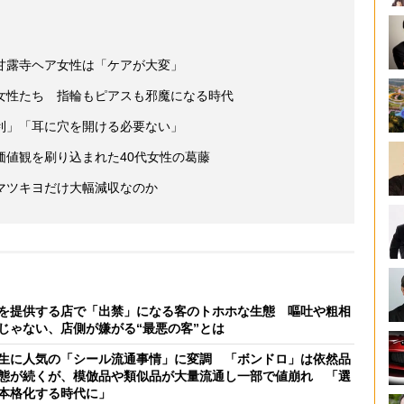
甘露寺ヘア女性は「ケアが大変」
女性たち 指輪もピアスも邪魔になる時代
利」「耳に穴を開ける必要ない」
価値観を刷り込まれた40代女性の葛藤
マツキヨだけ大幅減収なのか
を提供する店で「出禁」になる客のトホホな生態 嘔吐や粗相
じゃない、店側が嫌がる“最悪の客”とは
生に人気の「シール流通事情」に変調 「ボンドロ」は依然品
態が続くが、模倣品や類似品が大量流通し一部で値崩れ 「選
本格化する時代に」