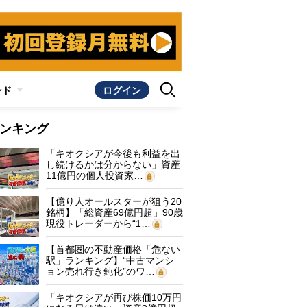
ンド
ログイン
ンキング
「キオクシアが今後も利益を出
し続けるかは分からない」資産
11億円の個人投資家…
【億り人オールスターが狙う20
銘柄】「総資産69億円超」90歳
現役トレーダーから“1…
【首都圏の不動産価格「危ない
駅」ランキング】“中古マンシ
ョン売れ行き鈍化”のワ…
「キオクシアが再び株価10万円