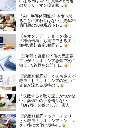
になる日は遠い」資産3億円超
のサラリーマン投資家…
「AI・半導体関連が“本命”であ
ることに変わりはない」資産20
億円超の90歳現役トレ…
【キオクシア・ショック後に
「株価倍増」も期待できる注目
銘柄5選】資産3億円超…
《2年弱で資産17.5倍の元証券
マンが「キオクシア急落で次に
狙う」5銘柄を公開》1…
【資産10億円超・かんちさんが
厳選！】「キオクシアの次」に
資金が流れる期待の…
「失敗すると取り返しがつかな
い」葬儀社の手を借りない
「DIY葬」の落とし穴 素人
に…
【資産11億円マック・チェリー
さん厳選「キオクシア・ショッ
ク」後に大化け期待4…