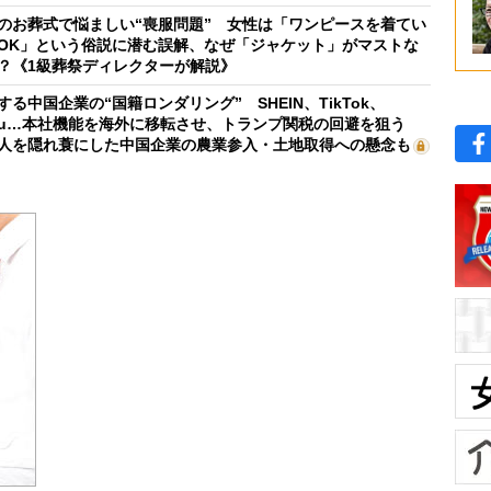
のお葬式で悩ましい“喪服問題” 女性は「ワンピースを着てい
OK」という俗説に潜む誤解、なぜ「ジャケット」がマストな
？《1級葬祭ディレクターが解説》
する中国企業の“国籍ロンダリング” SHEIN、TikTok、
mu…本社機能を海外に移転させ、トランプ関税の回避を狙う
人を隠れ蓑にした中国企業の農業参入・土地取得への懸念も