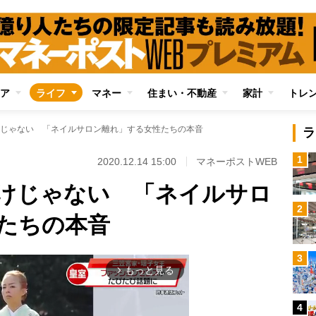
ア
ライフ
マネー
住まい・不動産
家計
トレ
じゃない 「ネイルサロン離れ」する女性たちの本音
ラ
1
2020.12.14 15:00
マネーポストWEB
けじゃない 「ネイルサロ
2
たちの本音
3
もっと見る
arrow_forward_ios
4