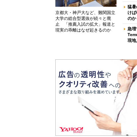
猛暑
京都大・神戸大など、難関国立
けば
大学の総合型選抜が続々と廃
のか
止 「推薦入試の拡大」報道と
急増
現実の乖離はなぜ起きるのか
Te
現地