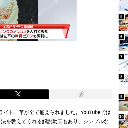
5
6
7
Mute
8
9
イト、筆が全て揃えられました。YouTubeでは
10
方法を教えてくれる解説動画もあり、シンプルな