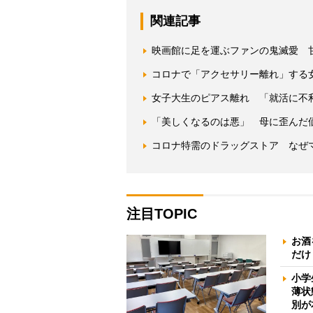
関連記事
映画館に足を運ぶファンの鬼滅愛 
コロナで「アクセサリー離れ」する
女子大生のピアス離れ 「就活に不
「美しくなるのは悪」 母に歪んだ
コロナ特需のドラッグストア なぜ
注目TOPIC
お酒
だけ
小学
薄状
別が