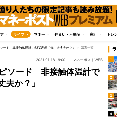
ア
ライフ
マネー
住まい・不動産
家計
トレ
ソード 非接触体温計で33℃表示「俺、大丈夫か？」
写真一覧
ラ
1
2021.01.18 19:00
マネーポストWEB
ピソード 非接触体温計で
2
大丈夫か？」
3
Loaded
:
87.91%
4