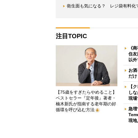
衛生面も気になる？ レジ袋有料化
注目TOPIC
《商
住友
以外
お酒
だけ
【ク
【75歳をすぎたらやめること】
しな
ベストセラー『定年後』著者・
現場
楠木新氏が指南する老年期の好
急増
循環を呼び込む方法
Te
現地