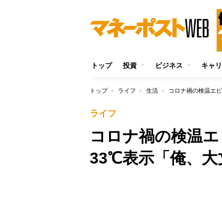
トップ
投資
ビジネス
キャリ
トップ
ライフ
生活
コロナ禍の検温エピ
ライフ
コロナ禍の検温エ
33℃表示「俺、
/
Unmute