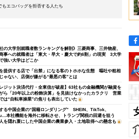
でもエコバッグを拒否する人たち
社の大学別就職者数ランキングを解剖》三菱商事、三井物産、
商事への就職者は「東大・早大・慶大で約6割」の現実 3大学
で強い大学はどこか
を提供する店で「出禁」になる客のトホホな生態 嘔吐や粗相
じゃない、店側が嫌がる“最悪の客”とは
レジット決済代行・全東信が破産】63社もの金融機関が融資を
がら「20年以上の粉飾決算」を見抜けなかったカラクリ 営業
では“自転車操業”の焦りも表出していた
する中国企業の“国籍ロンダリング” SHEIN、TikTok、
mu…本社機能を海外に移転させ、トランプ関税の回避を狙う
人を隠れ蓑にした中国企業の農業参入・土地取得への懸念も