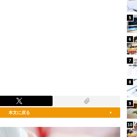
5
6
7
8
9
本文に戻る
10