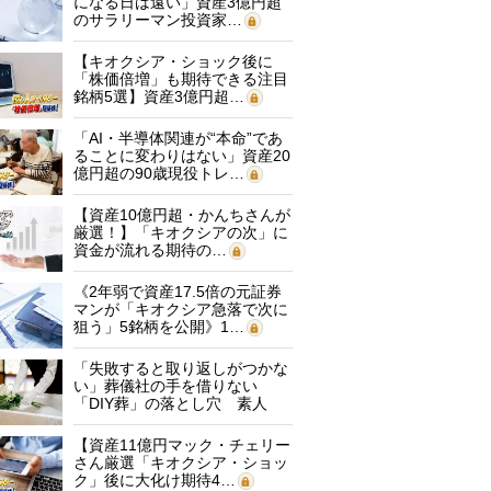
になる日は遠い」資産3億円超
のサラリーマン投資家…
【キオクシア・ショック後に
「株価倍増」も期待できる注目
銘柄5選】資産3億円超…
「AI・半導体関連が“本命”であ
ることに変わりはない」資産20
億円超の90歳現役トレ…
【資産10億円超・かんちさんが
厳選！】「キオクシアの次」に
資金が流れる期待の…
《2年弱で資産17.5倍の元証券
マンが「キオクシア急落で次に
狙う」5銘柄を公開》1…
「失敗すると取り返しがつかな
い」葬儀社の手を借りない
「DIY葬」の落とし穴 素人
に…
【資産11億円マック・チェリー
さん厳選「キオクシア・ショッ
ク」後に大化け期待4…