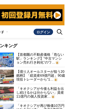
ンド
ログイン
ンキング
【首都圏の不動産価格「危ない
駅」ランキング】“中古マンシ
ョン売れ行き鈍化”のワ…
【億り人オールスターが狙う20
銘柄】「総資産69億円超」90歳
現役トレーダーから“1…
「キオクシアが今後も利益を出
し続けるかは分からない」資産
11億円の個人投資家…
「キオクシアが再び株価10万円