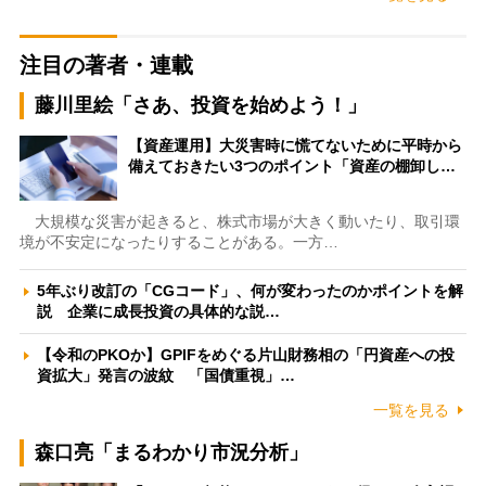
注目の著者・連載
藤川里絵「さあ、投資を始めよう！」
【資産運用】大災害時に慌てないために平時から
備えておきたい3つのポイント「資産の棚卸し…
大規模な災害が起きると、株式市場が大きく動いたり、取引環
境が不安定になったりすることがある。一方…
5年ぶり改訂の「CGコード」、何が変わったのかポイントを解
説 企業に成長投資の具体的な説…
【令和のPKOか】GPIFをめぐる片山財務相の「円資産への投
資拡大」発言の波紋 「国債重視」…
一覧を見る
森口亮「まるわかり市況分析」