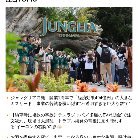
ジャングリア沖縄、開業1周年で「経済効果494億円」の大きな
ミスリード 事業の苦戦を覆い隠す“不透明すぎる巨大な数字”
【納車時に複数の事故】テスラジャパン“多額のEV補助金”で注
文殺到、現場は大混乱 トラブル続発の背後に見え隠れす
る“イーロンの右腕”の影
お酒を提供する店で「出禁」になる客のトホホな生態 嘔吐や