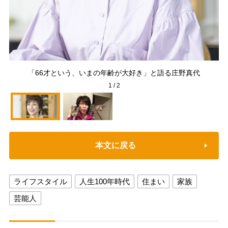
「66才という、いまの年齢が大好き」と語る庄野真代
1
/
2
本文に戻る
ライフスタイル
人生100年時代
住まい
家族
芸能人