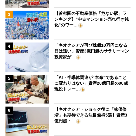
【首都圏の不動産価格「危ない駅」ラ
3
ンキング】“中古マンション売れ行き鈍
化”のワー…
「キオクシアが再び株価10万円になる
4
日は遠い」資産3億円超のサラリーマン
投資家が…
「AI・半導体関連が“本命”であること
5
に変わりはない」資産20億円超の90歳
現役トレー…
【キオクシア・ショック後に「株価倍
6
増」も期待できる注目銘柄5選】資産3
億円超・…