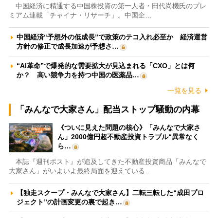
中国経済に精通する中国株投資の第一人者・田代尚機氏のプレ
ミアム連載「チャイナ・リサーチ」。中国企…
中国経済“予想外の低成長”で政策のテコ入れ必至か 経済運営
方針の修正で成長加速が予想さ…
“AI革命”で爆発的な需要拡大が見込まれる「CXO」とは何
か？ 高い競争力を持つ中国の医薬品…
一覧を見る
「みんなで大家さん」配当ストップ騒動の内幕
《ついに見えた問題の核心》「みんなで大家さ
ん」2000億円超不動産投資トラブル“異常なく
ら…
本誌『週刊ポスト』が追及してきた不動産投資商品「みんなで
大家さん」がいよいよ最終局面を迎えている…
【独走スクープ・みんなで大家さん】二転三転した“成田プロ
ジェクト”の計画変更の裏で起き…