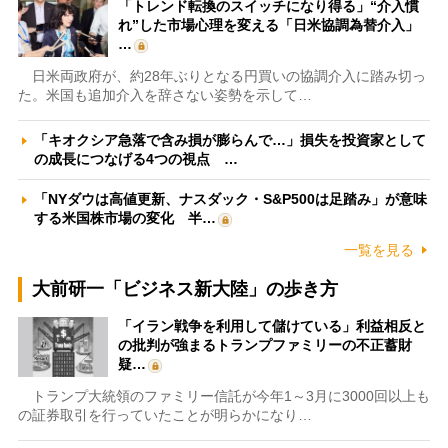
「トレンド転換のスイッチになり得る」“介入慣
れ”した市場心理を変える「日米協調為替介入」
…
日米両政府が、約28年ぶりとなる円買いの協調介入に踏み切っ
た。米国も追加介入を辞さない姿勢を示して…
「キオクシア急落で含み損が膨らんで…」損失を投資家として
の成長につなげる4つの視点 …
「NYダウは高値更新、ナスダック・S&P500は足踏み」が意味
する米国株市場の変化 半…
一覧を見る
大前研一「ビジネス新大陸」の歩き方
「イラン戦争を利用して儲けている」利益相反と
の批判が強まるトランプファミリーの不正蓄財
疑…
トランプ大統領のファミリー信託が今年1～3月に3000回以上も
の証券取引を行っていたことが明らかになり…