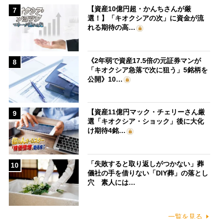
【資産10億円超・かんちさんが厳
7
選！】「キオクシアの次」に資金が流
れる期待の高…
《2年弱で資産17.5倍の元証券マンが
8
「キオクシア急落で次に狙う」5銘柄を
公開》10…
【資産11億円マック・チェリーさん厳
9
選「キオクシア・ショック」後に大化
け期待4銘…
「失敗すると取り返しがつかない」葬
10
儀社の手を借りない「DIY葬」の落とし
穴 素人には…
一覧を見る