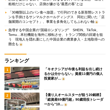
粗相だけじゃない、店側が嫌がる“最悪の客”とは
「30種類以上のパン食べ放題」で行列のできる新形態レストラ
ンを手掛けるサンマルクホールディングス 同社に聞いた「店
舗展開のコンセプト」、事業を多角化してもぶれない軸
急増する中国企業の“国籍ロンダリング” SHEIN、TikTok、
Temu…本社機能を海外に移転させ、トランプ関税の回避を狙
う 現地人を隠れ蓑にした中国企業の農業参入・土地取得への
懸念も
ランキング
「キオクシアが今後も利益を出し続け
1
るかは分からない」資産11億円の個人
投資家が…
【億り人オールスターが狙う20銘柄】
2
「総資産69億円超」90歳現役トレーダ
ーから“10…