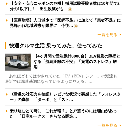
【安全・安心ニッポンの危機】採用試験受験者数は10年間で2
分の1以下に！ 出生数減がも…
【医療崩壊】人口減少で「医師不足」に加えて「患者不足」に
見舞われ地域医療が限界に 今後…
一覧を見る
快適クルマ生活 乗ってみた、使ってみた
【4ヶ月間で受注累計6000台】BEV普及の障壁と
なる「航続距離の不安」「充電のストレス」解
消…
あれほどもてはやされていた「EV（BEV）シフト」の潮流も、
最近では減速基調になっているように見える。…
《雪道の対応力を検証》シビアな状況で実感した「フォレスタ
ー」の真価 「ターボ」と「スト…
乗り込むと同時に「これが軽？」と戸惑うのには理由があっ
た 「日産ルークス」さらなる躍進…
一覧を見る