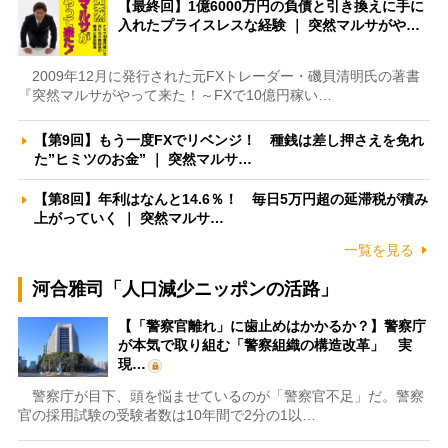
【最終回】1億6000万円の負債と引き換えに手に
入れたプライスレスな経験 ｜ 突然マルサがや…
2009年12月に発行された元FXトレーダー・磯貝清明氏の著書
『突然マルサがやって来た！～FXで10億円稼い…
【第9回】もう一度FXでリベンジ！ 種銭は差し押さえを免れ
た”ヒミツのお金” ｜ 突然マルサ…
【第8回】年利はなんと14.6％！ 毎日5万円超の延滞税が積み
上がっていく ｜ 突然マルサ…
一覧を見る
河合雅司「人口減少ニッポンの活路」
【「警察官離れ」に歯止めはかかるか？】警察庁
が本気で取り組む「警察組織の構造改革」 実
現…
警察庁が目下、頭を悩ませているのが「警察官不足」だ。警察
官の採用試験の受験者数は10年間で2分の1以…