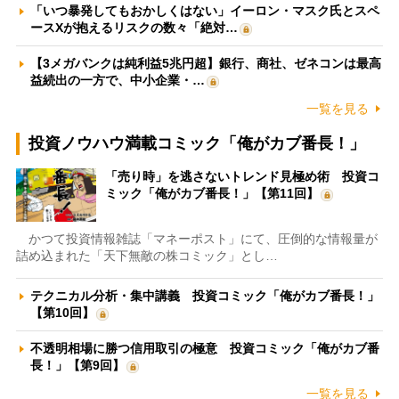
「いつ暴発してもおかしくはない」イーロン・マスク氏とスペ
ースXが抱えるリスクの数々「絶対…
【3メガバンクは純利益5兆円超】銀行、商社、ゼネコンは最高
益続出の一方で、中小企業・…
一覧を見る
投資ノウハウ満載コミック「俺がカブ番長！」
「売り時」を逃さないトレンド見極め術 投資コ
ミック「俺がカブ番長！」【第11回】
かつて投資情報雑誌「マネーポスト」にて、圧倒的な情報量が
詰め込まれた「天下無敵の株コミック」とし…
テクニカル分析・集中講義 投資コミック「俺がカブ番長！」
【第10回】
不透明相場に勝つ信用取引の極意 投資コミック「俺がカブ番
長！」【第9回】
一覧を見る