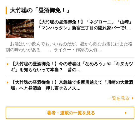
大竹聡の「昼酒御免！」
【大竹聡の昼酒御免！】「ネグローニ」「山崎」
「マンハッタン」新宿三丁目の隠れ家バーで1…
お酒はいつ飲んでもいいものだが、昼から飲むお酒にはまた格
別の味わいがある――。ライター・作家の大竹…
【大竹聡の昼酒御免！】今の若者は「なめろう」や「キヌカツ
ギ」を知らないって本当？ 昔の…
【大竹聡の昼酒御免！】京急線で多摩川越えて「川崎の大衆酒
場」へと昼酒旅 押し寄せるノス…
一覧を見る
著者・連載の一覧を見る