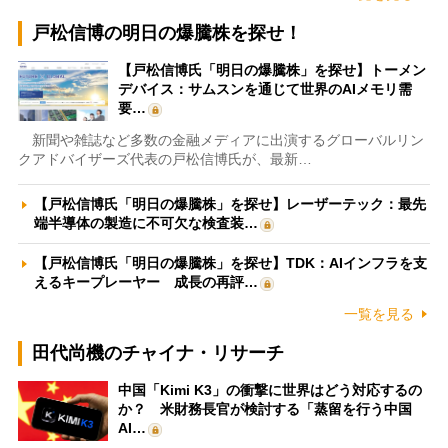
戸松信博の明日の爆騰株を探せ！
【戸松信博氏「明日の爆騰株」を探せ】トーメン
デバイス：サムスンを通じて世界のAIメモリ需
要…
新聞や雑誌など多数の金融メディアに出演するグローバルリン
クアドバイザーズ代表の戸松信博氏が、最新…
【戸松信博氏「明日の爆騰株」を探せ】レーザーテック：最先
端半導体の製造に不可欠な検査装…
【戸松信博氏「明日の爆騰株」を探せ】TDK：AIインフラを支
えるキープレーヤー 成長の再評…
一覧を見る
田代尚機のチャイナ・リサーチ
中国「Kimi K3」の衝撃に世界はどう対応するの
か？ 米財務長官が検討する「蒸留を行う中国
AI…