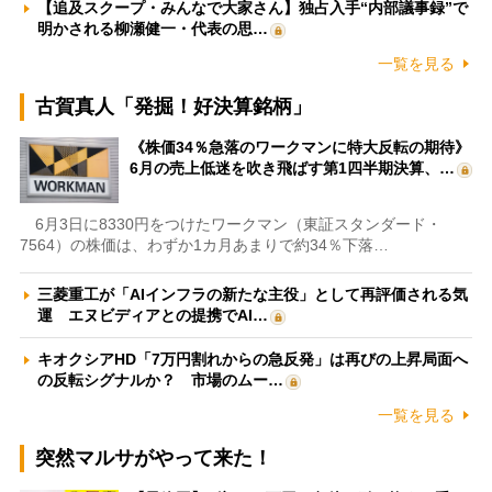
【追及スクープ・みんなで大家さん】独占入手“内部議事録”で
明かされる柳瀬健一・代表の思…
一覧を見る
古賀真人「発掘！好決算銘柄」
《株価34％急落のワークマンに特大反転の期待》
6月の売上低迷を吹き飛ばす第1四半期決算、…
6月3日に8330円をつけたワークマン（東証スタンダード・
7564）の株価は、わずか1カ月あまりで約34％下落…
三菱重工が「AIインフラの新たな主役」として再評価される気
運 エヌビディアとの提携でAI…
キオクシアHD「7万円割れからの急反発」は再びの上昇局面へ
の反転シグナルか？ 市場のムー…
一覧を見る
突然マルサがやって来た！