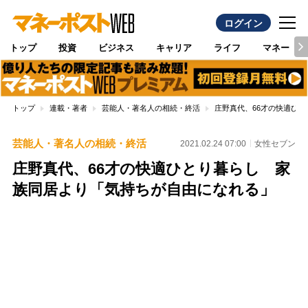
ログイン
トップ
投資
ビジネス
キャリア
ライフ
マネー
トップ
連載・著者
芸能人・著名人の相続・終活
庄野真代、66才の快適ひ
芸能人・著名人の相続・終活
2021.02.24 07:00
女性セブン
庄野真代、66才の快適ひとり暮らし 家
族同居より「気持ちが自由になれる」
Loaded
:
100.00%
/
Unmute