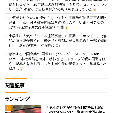
資をしながら「20年以上の粉飾決算」を見抜けなかったカラク
リ 営業現場では“自転車操業”の焦りも表出していた
「何がやりたいのか分からない」竹中平蔵氏が語る高市内閣の
評価 「給付付き税額控除はその場しのぎ」いま不可欠なの
は“社会保障制度の改革議論”と指摘
小学生に人気の「シール流通事情」に変調 「ボンドロ」は依
然品薄状態が続くが、模倣品や類似品が大量流通し一部で値崩
れ 「選別が本格化する時代に」
急増する中国企業の“国籍ロンダリング” SHEIN、TikTok、
Temu…本社機能を海外に移転させ、トランプ関税の回避を狙
う 現地人を隠れ蓑にした中国企業の農業参入・土地取得への
懸念も
関連記事
ランキング
「キオクシアが今後も利益を出し続け
1
るかは分からない」資産11億円の個人