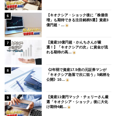
【キオクシア・ショック後に「株価倍
6
増」も期待できる注目銘柄5選】資産3
億円超・…
【資産10億円超・かんちさんが厳
7
選！】「キオクシアの次」に資金が流
れる期待の高…
《2年弱で資産17.5倍の元証券マンが
8
「キオクシア急落で次に狙う」5銘柄を
公開》10…
【資産11億円マック・チェリーさん厳
9
選「キオクシア・ショック」後に大化
け期待4銘…