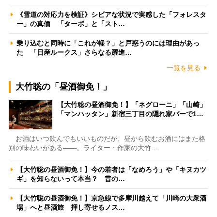
《雪道の対応力を検証》シビアな状況で実感した「フォレスタ
ー」の真価 「ターボ」と「スト…
乗り込むと同時に「これが軽？」と戸惑うのには理由があっ
た 「日産ルークス」さらなる躍進…
一覧を見る
大竹聡の「昼酒御免！」
【大竹聡の昼酒御免！】「ネグローニ」「山崎」
「マンハッタン」新宿三丁目の隠れ家バーで1…
お酒はいつ飲んでもいいものだが、昼から飲むお酒にはまた格
別の味わいがある――。ライター・作家の大竹…
【大竹聡の昼酒御免！】今の若者は「なめろう」や「キヌカツ
ギ」を知らないって本当？ 昔の…
【大竹聡の昼酒御免！】京急線で多摩川越えて「川崎の大衆酒
場」へと昼酒旅 押し寄せるノス…