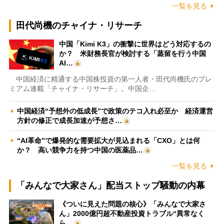
一覧を見る
田代尚機のチャイナ・リサーチ
中国「Kimi K3」の衝撃に世界はどう対応するの
か？ 米財務長官が検討する「蒸留を行う中国
AI…
中国経済に精通する中国株投資の第一人者・田代尚機氏のプレ
ミアム連載「チャイナ・リサーチ」。中国企…
中国経済“予想外の低成長”で政策のテコ入れ必至か 経済運営
方針の修正で成長加速が予想さ…
“AI革命”で爆発的な需要拡大が見込まれる「CXO」とは何
か？ 高い競争力を持つ中国の医薬品…
一覧を見る
「みんなで大家さん」配当ストップ騒動の内幕
《ついに見えた問題の核心》「みんなで大家さ
ん」2000億円超不動産投資トラブル“異常なく
ら…