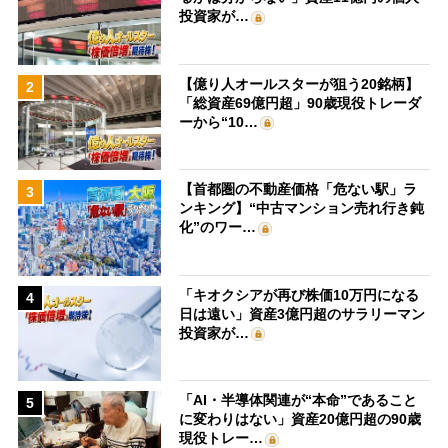
投資家が…
【億り人オールスターが狙う20銘柄】
2
「総資産69億円超」90歳現役トレーダ
ーから“10…
【首都圏の不動産価格「危ない駅」ラ
3
ンキング】“中古マンション売れ行き鈍
化”のワー…
「キオクシアが再び株価10万円になる
4
日は遠い」資産3億円超のサラリーマン
投資家が…
「AI・半導体関連が“本命”であること
5
に変わりはない」資産20億円超の90歳
現役トレー…