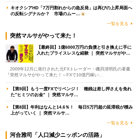
キオクシアHD「7万円割れからの急反発」は再びの上昇局面へ
の反転シグナルか？ 市場のムー…
一覧を見る
突然マルサがやって来た！
【最終回】1億6000万円の負債と引き換えに手に
入れたプライスレスな経験 ｜ 突然マルサがや…
2009年12月に発行された元FXトレーダー・磯貝清明氏の著書
『突然マルサがやって来た！～FXで10億円稼い…
【第9回】もう一度FXでリベンジ！ 種銭は差し押さえを免れ
た”ヒミツのお金” ｜ 突然マルサ…
【第8回】年利はなんと14.6％！ 毎日5万円超の延滞税が積み
上がっていく ｜ 突然マルサ…
一覧を見る
河合雅司「人口減少ニッポンの活路」