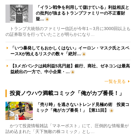
「イラン戦争を利用して儲けている」利益相反と
の批判が強まるトランプファミリーの不正蓄財
疑…
トランプ大統領のファミリー信託が今年1～3月に3000回以上も
の証券取引を行っていたことが明らかになり…
「いつ暴発してもおかしくはない」イーロン・マスク氏とスペ
ースXが抱えるリスクの数々「絶対…
【3メガバンクは純利益5兆円超】銀行、商社、ゼネコンは最高
益続出の一方で、中小企業・…
一覧を見る
投資ノウハウ満載コミック「俺がカブ番長！」
「売り時」を逃さないトレンド見極め術 投資コ
ミック「俺がカブ番長！」【第11回】
かつて投資情報雑誌「マネーポスト」にて、圧倒的な情報量が
詰め込まれた「天下無敵の株コミック」とし…