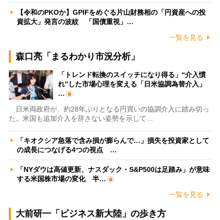
【令和のPKOか】GPIFをめぐる片山財務相の「円資産への投
資拡大」発言の波紋 「国債重視」…
一覧を見る
森口亮「まるわかり市況分析」
「トレンド転換のスイッチになり得る」“介入慣
れ”した市場心理を変える「日米協調為替介入」
…
日米両政府が、約28年ぶりとなる円買いの協調介入に踏み切っ
た。米国も追加介入を辞さない姿勢を示して…
「キオクシア急落で含み損が膨らんで…」損失を投資家として
の成長につなげる4つの視点 …
「NYダウは高値更新、ナスダック・S&P500は足踏み」が意味
する米国株市場の変化 半…
一覧を見る
大前研一「ビジネス新大陸」の歩き方