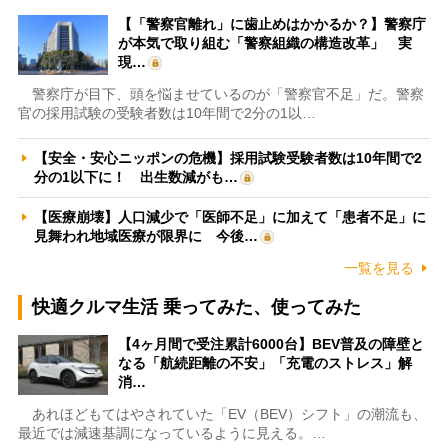
【「警察官離れ」に歯止めはかかるか？】警察庁
が本気で取り組む「警察組織の構造改革」 実
現…
警察庁が目下、頭を悩ませているのが「警察官不足」だ。警察
官の採用試験の受験者数は10年間で2分の1以…
【安全・安心ニッポンの危機】採用試験受験者数は10年間で2
分の1以下に！ 出生数減がも…
【医療崩壊】人口減少で「医師不足」に加えて「患者不足」に
見舞われ地域医療が限界に 今後…
一覧を見る
快適クルマ生活 乗ってみた、使ってみた
【4ヶ月間で受注累計6000台】BEV普及の障壁と
なる「航続距離の不安」「充電のストレス」解
消…
あれほどもてはやされていた「EV（BEV）シフト」の潮流も、
最近では減速基調になっているように見える。…