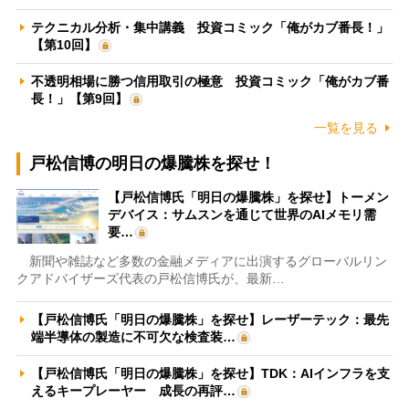
テクニカル分析・集中講義 投資コミック「俺がカブ番長！」
【第10回】
不透明相場に勝つ信用取引の極意 投資コミック「俺がカブ番
長！」【第9回】
一覧を見る
戸松信博の明日の爆騰株を探せ！
【戸松信博氏「明日の爆騰株」を探せ】トーメン
デバイス：サムスンを通じて世界のAIメモリ需
要…
新聞や雑誌など多数の金融メディアに出演するグローバルリン
クアドバイザーズ代表の戸松信博氏が、最新…
【戸松信博氏「明日の爆騰株」を探せ】レーザーテック：最先
端半導体の製造に不可欠な検査装…
【戸松信博氏「明日の爆騰株」を探せ】TDK：AIインフラを支
えるキープレーヤー 成長の再評…