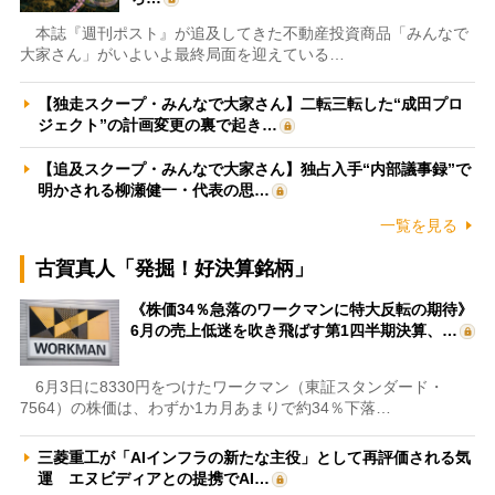
本誌『週刊ポスト』が追及してきた不動産投資商品「みんなで
大家さん」がいよいよ最終局面を迎えている…
【独走スクープ・みんなで大家さん】二転三転した“成田プロ
ジェクト”の計画変更の裏で起き…
【追及スクープ・みんなで大家さん】独占入手“内部議事録”で
明かされる柳瀬健一・代表の思…
一覧を見る
古賀真人「発掘！好決算銘柄」
《株価34％急落のワークマンに特大反転の期待》
6月の売上低迷を吹き飛ばす第1四半期決算、…
6月3日に8330円をつけたワークマン（東証スタンダード・
7564）の株価は、わずか1カ月あまりで約34％下落…
三菱重工が「AIインフラの新たな主役」として再評価される気
運 エヌビディアとの提携でAI…