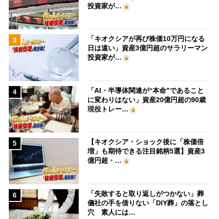
投資家が…
「キオクシアが再び株価10万円になる
3
日は遠い」資産3億円超のサラリーマン
投資家が…
「AI・半導体関連が“本命”であること
4
に変わりはない」資産20億円超の90歳
現役トレー…
【キオクシア・ショック後に「株価倍
5
増」も期待できる注目銘柄5選】資産3
億円超・…
「失敗すると取り返しがつかない」葬
6
儀社の手を借りない「DIY葬」の落とし
穴 素人には…