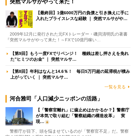
突然マルサがやって来た！
【最終回】1億6000万円の負債と引き換えに手に
入れたプライスレスな経験 ｜ 突然マルサがや…
2009年12月に発行された元FXトレーダー・磯貝清明氏の著書
『突然マルサがやって来た！～FXで10億円稼い…
【第9回】もう一度FXでリベンジ！ 種銭は差し押さえを免れ
た”ヒミツのお金” ｜ 突然マルサ…
【第8回】年利はなんと14.6％！ 毎日5万円超の延滞税が積み
上がっていく ｜ 突然マルサ…
一覧を見る
河合雅司「人口減少ニッポンの活路」
【「警察官離れ」に歯止めはかかるか？】警察庁
が本気で取り組む「警察組織の構造改革」 実
現…
警察庁が目下、頭を悩ませているのが「警察官不足」だ。警察