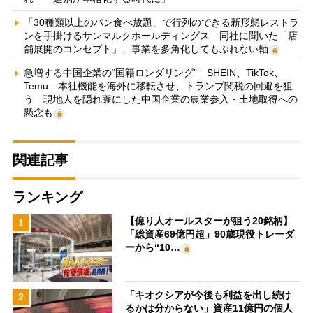
「30種類以上のパン食べ放題」で行列のできる新形態レストラ
ンを手掛けるサンマルクホールディングス 同社に聞いた「店
舗展開のコンセプト」、事業を多角化してもぶれない軸
急増する中国企業の“国籍ロンダリング” SHEIN、TikTok、
Temu…本社機能を海外に移転させ、トランプ関税の回避を狙
う 現地人を隠れ蓑にした中国企業の農業参入・土地取得への
懸念も
関連記事
ランキング
【億り人オールスターが狙う20銘柄】
1
「総資産69億円超」90歳現役トレーダ
ーから“10…
「キオクシアが今後も利益を出し続け
2
るかは分からない」資産11億円の個人