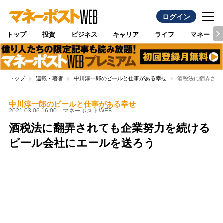
ログイン
トップ
投資
ビジネス
キャリア
ライフ
マネー
トップ
連載・著者
中川淳一郎のビールと仕事がある幸せ
酒税法に翻弄され
中川淳一郎のビールと仕事がある幸せ
2021.03.06 16:00
マネーポストWEB
酒税法に翻弄されても企業努力を続ける
ビール会社にエールを送ろう
Loaded
:
100.00%
/
Unmute