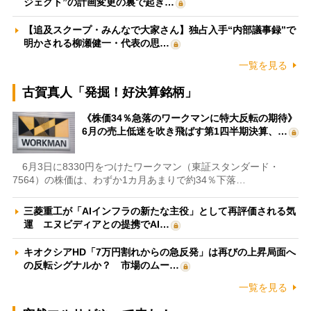
ジェクト”の計画変更の裏で起き…
【追及スクープ・みんなで大家さん】独占入手“内部議事録”で
明かされる柳瀬健一・代表の思…
一覧を見る
古賀真人「発掘！好決算銘柄」
《株価34％急落のワークマンに特大反転の期待》
6月の売上低迷を吹き飛ばす第1四半期決算、…
6月3日に8330円をつけたワークマン（東証スタンダード・
7564）の株価は、わずか1カ月あまりで約34％下落…
三菱重工が「AIインフラの新たな主役」として再評価される気
運 エヌビディアとの提携でAI…
キオクシアHD「7万円割れからの急反発」は再びの上昇局面へ
の反転シグナルか？ 市場のムー…
一覧を見る