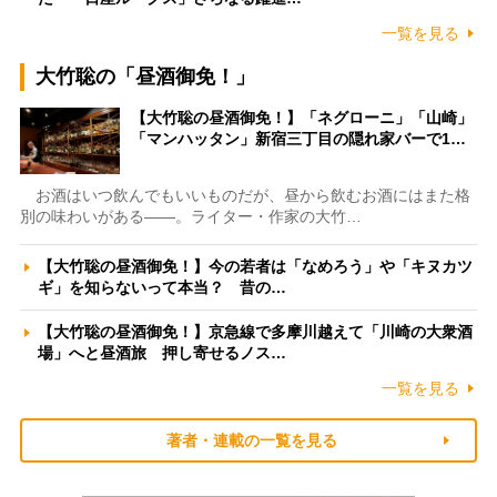
一覧を見る
大竹聡の「昼酒御免！」
【大竹聡の昼酒御免！】「ネグローニ」「山崎」
「マンハッタン」新宿三丁目の隠れ家バーで1…
お酒はいつ飲んでもいいものだが、昼から飲むお酒にはまた格
別の味わいがある――。ライター・作家の大竹…
【大竹聡の昼酒御免！】今の若者は「なめろう」や「キヌカツ
ギ」を知らないって本当？ 昔の…
【大竹聡の昼酒御免！】京急線で多摩川越えて「川崎の大衆酒
場」へと昼酒旅 押し寄せるノス…
一覧を見る
著者・連載の一覧を見る