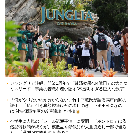
ジャングリア沖縄、開業1周年で「経済効果494億円」の大きな
ミスリード 事業の苦戦を覆い隠す“不透明すぎる巨大な数字”
「何がやりたいのか分からない」竹中平蔵氏が語る高市内閣の
評価 「給付付き税額控除はその場しのぎ」いま不可欠なの
は“社会保障制度の改革議論”と指摘
小学生に人気の「シール流通事情」に変調 「ボンドロ」は依
然品薄状態が続くが、模倣品や類似品が大量流通し一部で値崩
れ 「選別が本格化する時代に」