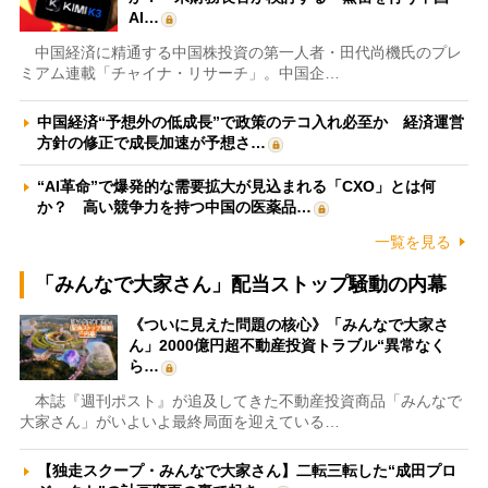
AI…
中国経済に精通する中国株投資の第一人者・田代尚機氏のプレ
ミアム連載「チャイナ・リサーチ」。中国企…
中国経済“予想外の低成長”で政策のテコ入れ必至か 経済運営
方針の修正で成長加速が予想さ…
“AI革命”で爆発的な需要拡大が見込まれる「CXO」とは何
か？ 高い競争力を持つ中国の医薬品…
一覧を見る
「みんなで大家さん」配当ストップ騒動の内幕
《ついに見えた問題の核心》「みんなで大家さ
ん」2000億円超不動産投資トラブル“異常なく
ら…
本誌『週刊ポスト』が追及してきた不動産投資商品「みんなで
大家さん」がいよいよ最終局面を迎えている…
【独走スクープ・みんなで大家さん】二転三転した“成田プロ