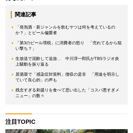
関連記事
「発泡酒・新ジャンルを飲むヤツは何を考えているの
か？」とビール偏愛者
「第3のビール増税」に消費者の怒り 「売れてるから狙
い撃ち？」
生放送で泥酔して追放… 中川淳一郎氏がTBSラジオ炎
上騒動を振り返る
居酒屋で「感染症対策料」徴収の是非 「用途を明示し
ていて良心的」の声も
残念すぎる刺盛りを食べて思い出した「コスパ悪すぎメ
ニュー」の数々
注目TOPIC