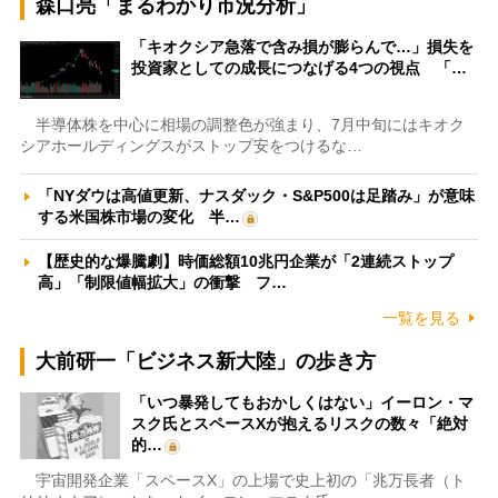
森口亮「まるわかり市況分析」
「キオクシア急落で含み損が膨らんで…」損失を
投資家としての成長につなげる4つの視点 「…
半導体株を中心に相場の調整色が強まり、7月中旬にはキオク
シアホールディングスがストップ安をつけるな…
「NYダウは高値更新、ナスダック・S&P500は足踏み」が意味
する米国株市場の変化 半…
【歴史的な爆騰劇】時価総額10兆円企業が「2連続ストップ
高」「制限値幅拡大」の衝撃 フ…
一覧を見る
大前研一「ビジネス新大陸」の歩き方
「いつ暴発してもおかしくはない」イーロン・マ
スク氏とスペースXが抱えるリスクの数々「絶対
的…
宇宙開発企業「スペースX」の上場で史上初の「兆万長者（ト