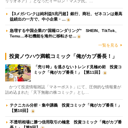
リリオネア）」となったイーロン・マスク氏。…
【3メガバンクは純利益5兆円超】銀行、商社、ゼネコンは最高
益続出の一方で、中小企業・…
急増する中国企業の“国籍ロンダリング” SHEIN、TikTok、
Temu…本社機能を海外に移転させ…
一覧を見る
投資ノウハウ満載コミック「俺がカブ番長！」
「売り時」を逃さないトレンド見極め術 投資コ
ミック「俺がカブ番長！」【第11回】
かつて投資情報雑誌「マネーポスト」にて、圧倒的な情報量が
詰め込まれた「天下無敵の株コミック」とし…
テクニカル分析・集中講義 投資コミック「俺がカブ番長！」
【第10回】
不透明相場に勝つ信用取引の極意 投資コミック「俺がカブ番
長！」【第9回】