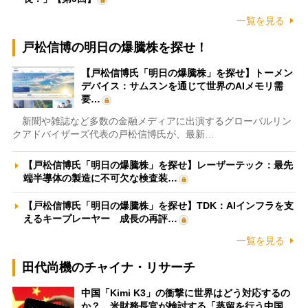
一覧を見る
戸松信博の明日の爆騰株を探せ！
【戸松信博氏「明日の爆騰株」を探せ】トーメン
デバイス：サムスンを通じて世界のAIメモリ需
要…
新聞や雑誌など多数の金融メディアに出演するグローバルリン
クアドバイザーズ代表の戸松信博氏が、最新…
【戸松信博氏「明日の爆騰株」を探せ】レーザーテック：最先
端半導体の製造に不可欠な検査装…
【戸松信博氏「明日の爆騰株」を探せ】TDK：AIインフラを支
えるキープレーヤー 成長の再評…
一覧を見る
田代尚機のチャイナ・リサーチ
中国「Kimi K3」の衝撃に世界はどう対応するの
か？ 米財務長官が検討する「蒸留を行う中国