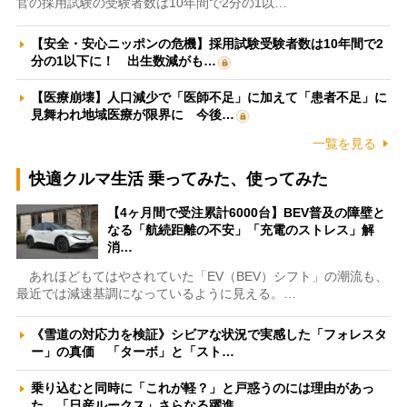
官の採用試験の受験者数は10年間で2分の1以…
【安全・安心ニッポンの危機】採用試験受験者数は10年間で2
分の1以下に！ 出生数減がも…
【医療崩壊】人口減少で「医師不足」に加えて「患者不足」に
見舞われ地域医療が限界に 今後…
一覧を見る
快適クルマ生活 乗ってみた、使ってみた
【4ヶ月間で受注累計6000台】BEV普及の障壁と
なる「航続距離の不安」「充電のストレス」解
消…
あれほどもてはやされていた「EV（BEV）シフト」の潮流も、
最近では減速基調になっているように見える。…
《雪道の対応力を検証》シビアな状況で実感した「フォレスタ
ー」の真価 「ターボ」と「スト…
乗り込むと同時に「これが軽？」と戸惑うのには理由があっ
た 「日産ルークス」さらなる躍進…