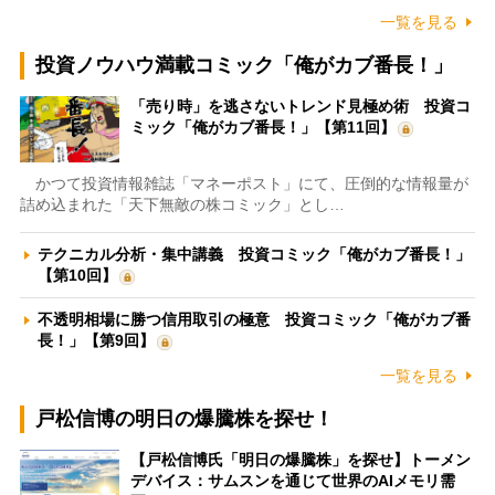
一覧を見る
投資ノウハウ満載コミック「俺がカブ番長！」
「売り時」を逃さないトレンド見極め術 投資コ
ミック「俺がカブ番長！」【第11回】
かつて投資情報雑誌「マネーポスト」にて、圧倒的な情報量が
詰め込まれた「天下無敵の株コミック」とし…
テクニカル分析・集中講義 投資コミック「俺がカブ番長！」
【第10回】
不透明相場に勝つ信用取引の極意 投資コミック「俺がカブ番
長！」【第9回】
一覧を見る
戸松信博の明日の爆騰株を探せ！
【戸松信博氏「明日の爆騰株」を探せ】トーメン
デバイス：サムスンを通じて世界のAIメモリ需