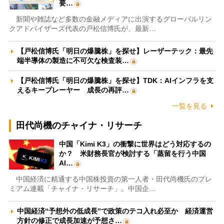
要…
新聞や雑誌など多数の金融メディアに出演するグローバルリン
クアドバイザーズ代表の戸松信博氏が、最新…
【戸松信博氏「明日の爆騰株」を探せ】レーザーテック：最先
端半導体の製造に不可欠な検査装…
【戸松信博氏「明日の爆騰株」を探せ】TDK：AIインフラを支
えるキープレーヤー 成長の再評…
一覧を見る
田代尚機のチャイナ・リサーチ
中国「Kimi K3」の衝撃に世界はどう対応するの
か？ 米財務長官が検討する「蒸留を行う中国
AI…
中国経済に精通する中国株投資の第一人者・田代尚機氏のプレ
ミアム連載「チャイナ・リサーチ」。中国企…
中国経済“予想外の低成長”で政策のテコ入れ必至か 経済運営
方針の修正で成長加速が予想さ…