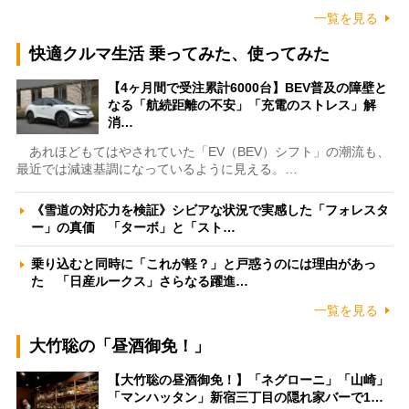
一覧を見る
快適クルマ生活 乗ってみた、使ってみた
【4ヶ月間で受注累計6000台】BEV普及の障壁と
なる「航続距離の不安」「充電のストレス」解
消…
あれほどもてはやされていた「EV（BEV）シフト」の潮流も、
最近では減速基調になっているように見える。…
《雪道の対応力を検証》シビアな状況で実感した「フォレスタ
ー」の真価 「ターボ」と「スト…
乗り込むと同時に「これが軽？」と戸惑うのには理由があっ
た 「日産ルークス」さらなる躍進…
一覧を見る
大竹聡の「昼酒御免！」
【大竹聡の昼酒御免！】「ネグローニ」「山崎」
「マンハッタン」新宿三丁目の隠れ家バーで1…