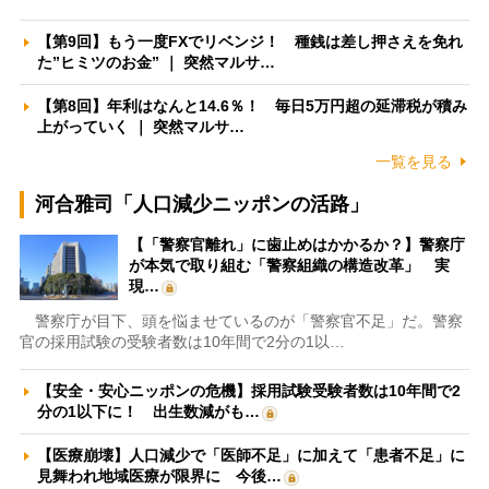
【第9回】もう一度FXでリベンジ！ 種銭は差し押さえを免れ
た”ヒミツのお金” ｜ 突然マルサ…
【第8回】年利はなんと14.6％！ 毎日5万円超の延滞税が積み
上がっていく ｜ 突然マルサ…
一覧を見る
河合雅司「人口減少ニッポンの活路」
【「警察官離れ」に歯止めはかかるか？】警察庁
が本気で取り組む「警察組織の構造改革」 実
現…
警察庁が目下、頭を悩ませているのが「警察官不足」だ。警察
官の採用試験の受験者数は10年間で2分の1以…
【安全・安心ニッポンの危機】採用試験受験者数は10年間で2
分の1以下に！ 出生数減がも…
【医療崩壊】人口減少で「医師不足」に加えて「患者不足」に
見舞われ地域医療が限界に 今後…