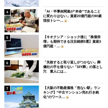
「AI・半導体関連が“本命”であること
4
に変わりはない」資産20億円超の90歳
現役トレー…
【キオクシア・ショック後に「株価倍
5
増」も期待できる注目銘柄5選】資産3
億円超・…
「失敗すると取り返しがつかない」葬
6
儀社の手を借りない「DIY葬」の落とし
穴 素人には…
【大阪の不動産価格「危ない駅」ラン
7
キング】“中古マンション売れ行き鈍
化”のワース…