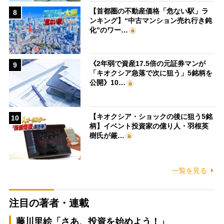
【首都圏の不動産価格「危ない駅」ラ
8
ンキング】“中古マンション売れ行き鈍
化”のワー…
《2年弱で資産17.5倍の元証券マンが
9
「キオクシア急落で次に狙う」5銘柄を
公開》10…
【キオクシア・ショックの後に狙う5銘
10
柄】イベント投資家の億り人・羽根英
樹氏が厳…
一覧を見る
注目の著者・連載
藤川里絵「さあ、投資を始めよう！」