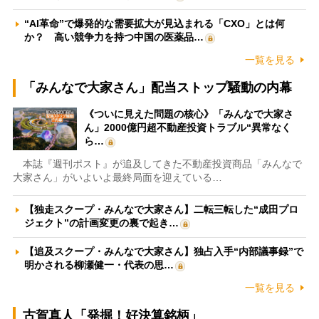
“AI革命”で爆発的な需要拡大が見込まれる「CXO」とは何
か？ 高い競争力を持つ中国の医薬品…
一覧を見る
「みんなで大家さん」配当ストップ騒動の内幕
《ついに見えた問題の核心》「みんなで大家さ
ん」2000億円超不動産投資トラブル“異常なく
ら…
本誌『週刊ポスト』が追及してきた不動産投資商品「みんなで
大家さん」がいよいよ最終局面を迎えている…
【独走スクープ・みんなで大家さん】二転三転した“成田プロ
ジェクト”の計画変更の裏で起き…
【追及スクープ・みんなで大家さん】独占入手“内部議事録”で
明かされる柳瀬健一・代表の思…
一覧を見る
古賀真人「発掘！好決算銘柄」