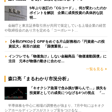
5年ぶり改訂の「CGコード」、何が変わったのか
ポイントを解説 企業に成長投資の具体的な説
明…
金融庁と東京証券取引所が共同で策定している上場企業の経営
や取締役会のあり方を定める「コーポレート…
【令和のPKOか】GPIFをめぐる片山財務相の「円資産への投
資拡大」発言の波紋 「国債重視」…
インフレでも「物価負け」しない金融商品「物価連動国債」に
注目 元本が物価の動きに合わせ…
一覧を見る
森口亮「まるわかり市況分析」
「キオクシア急落で含み損が膨らんで…」損失を
投資家としての成長につなげる4つの視点 「…
半導体株を中心に相場の調整色が強まり、7月中旬にはキオク
シアホールディングスがストップ安をつけるな…