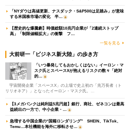
「NYダウは高値更新、ナスダック・S&P500は足踏み」が意味
する米国株市場の変化 半…
【歴史的な爆騰劇】時価総額10兆円企業が「2連続ストップ
高」「制限値幅拡大」の衝撃 フ…
一覧を見る
大前研一「ビジネス新大陸」の歩き方
「いつ暴発してもおかしくはない」イーロン・マ
スク氏とスペースXが抱えるリスクの数々「絶対
的…
宇宙開発企業「スペースX」の上場で史上初の「兆万長者（ト
リリオネア）」となったイーロン・マスク氏。…
【3メガバンクは純利益5兆円超】銀行、商社、ゼネコンは最高
益続出の一方で、中小企業・…
急増する中国企業の“国籍ロンダリング” SHEIN、TikTok、
Temu…本社機能を海外に移転させ…