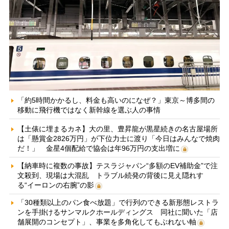
「約5時間かかるし、料金も高いのになぜ？」東京～博多間の
移動に飛行機ではなく新幹線を選ぶ人の事情
【土俵に埋まるカネ】大の里、豊昇龍が黒星続きの名古屋場所
は「懸賞金2826万円」が下位力士に渡り「今日はみんなで焼肉
だ！」 金星4個配給で協会は年96万円の支出増に
【納車時に複数の事故】テスラジャパン“多額のEV補助金”で注
文殺到、現場は大混乱 トラブル続発の背後に見え隠れす
る“イーロンの右腕”の影
「30種類以上のパン食べ放題」で行列のできる新形態レストラ
ンを手掛けるサンマルクホールディングス 同社に聞いた「店
舗展開のコンセプト」、事業を多角化してもぶれない軸