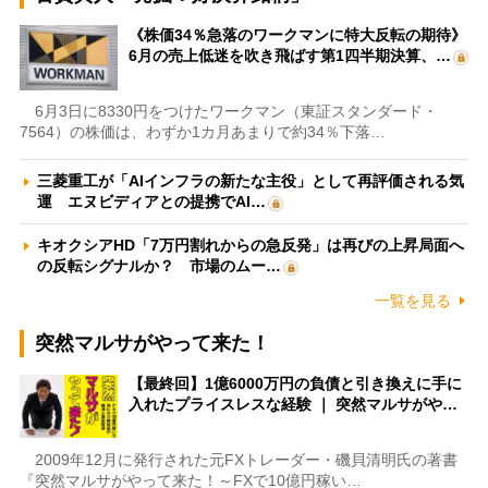
《株価34％急落のワークマンに特大反転の期待》
6月の売上低迷を吹き飛ばす第1四半期決算、…
6月3日に8330円をつけたワークマン（東証スタンダード・
7564）の株価は、わずか1カ月あまりで約34％下落…
三菱重工が「AIインフラの新たな主役」として再評価される気
運 エヌビディアとの提携でAI…
キオクシアHD「7万円割れからの急反発」は再びの上昇局面へ
の反転シグナルか？ 市場のムー…
一覧を見る
突然マルサがやって来た！
【最終回】1億6000万円の負債と引き換えに手に
入れたプライスレスな経験 ｜ 突然マルサがや…
2009年12月に発行された元FXトレーダー・磯貝清明氏の著書
『突然マルサがやって来た！～FXで10億円稼い…