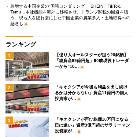
急増する中国企業の“国籍ロンダリング” SHEIN、TikTok、
Temu…本社機能を海外に移転させ、トランプ関税の回避を狙
う 現地人を隠れ蓑にした中国企業の農業参入・土地取得への
懸念も
ランキング
【億り人オールスターが狙う20銘柄】
1
「総資産69億円超」90歳現役トレーダ
ーから“10…
「キオクシアが今後も利益を出し続け
2
るかは分からない」資産11億円の個人
投資家が…
「キオクシアが再び株価10万円になる
3
日は遠い」資産3億円超のサラリーマン
投資家が…