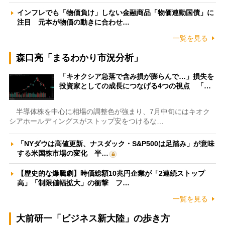
インフレでも「物価負け」しない金融商品「物価連動国債」に
注目 元本が物価の動きに合わせ…
一覧を見る
森口亮「まるわかり市況分析」
「キオクシア急落で含み損が膨らんで…」損失を
投資家としての成長につなげる4つの視点 「…
半導体株を中心に相場の調整色が強まり、7月中旬にはキオク
シアホールディングスがストップ安をつけるな…
「NYダウは高値更新、ナスダック・S&P500は足踏み」が意味
する米国株市場の変化 半…
【歴史的な爆騰劇】時価総額10兆円企業が「2連続ストップ
高」「制限値幅拡大」の衝撃 フ…
一覧を見る
大前研一「ビジネス新大陸」の歩き方