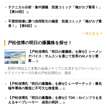
テクニカル分析・集中講義 投資コミック「俺がカブ番長！」
【第10回】
不透明相場に勝つ信用取引の極意 投資コミック「俺がカブ番
長！」【第9回】
一覧を見る
戸松信博の明日の爆騰株を探せ！
【戸松信博氏「明日の爆騰株」を探せ】トーメン
デバイス：サムスンを通じて世界のAIメモリ需
要…
新聞や雑誌など多数の金融メディアに出演するグローバルリン
クアドバイザーズ代表の戸松信博氏が、最新…
【戸松信博氏「明日の爆騰株」を探せ】レーザーテック：最先
端半導体の製造に不可欠な検査装…
【戸松信博氏「明日の爆騰株」を探せ】TDK：AIインフラを支
えるキープレーヤー 成長の再評…