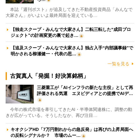
本誌『週刊ポスト』が追及してきた不動産投資商品「みんなで
大家さん」がいよいよ最終局面を迎えている…
【独走スクープ・みんなで大家さん】二転三転した“成田プロ
ジェクト”の計画変更の裏で起き…
【追及スクープ・みんなで大家さん】独占入手“内部議事録”で
明かされる柳瀬健一・代表の思…
一覧を見る
古賀真人「発掘！好決算銘柄」
三菱重工が「AIインフラの新たな主役」として再
評価される気運 エヌビディアとの提携でAIデ…
今年の株式市場を牽引してきたAI・半導体関連株に、調整の動
きが広がっている。そうしたなか、再び注目…
キオクシアHD「7万円割れからの急反発」は再びの上昇局面へ
の反転シグナルか？ 市場のムー…