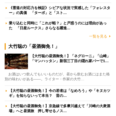
《雪道の対応力を検証》シビアな状況で実感した「フォレスタ
ー」の真価 「ターボ」と「スト…
乗り込むと同時に「これが軽？」と戸惑うのには理由があっ
た 「日産ルークス」さらなる躍進…
一覧を見る
大竹聡の「昼酒御免！」
【大竹聡の昼酒御免！】「ネグローニ」「山崎」
「マンハッタン」新宿三丁目の隠れ家バーで1…
お酒はいつ飲んでもいいものだが、昼から飲むお酒にはまた格
別の味わいがある――。ライター・作家の大竹…
【大竹聡の昼酒御免！】今の若者は「なめろう」や「キヌカツ
ギ」を知らないって本当？ 昔の…
【大竹聡の昼酒御免！】京急線で多摩川越えて「川崎の大衆酒
場」へと昼酒旅 押し寄せるノス…