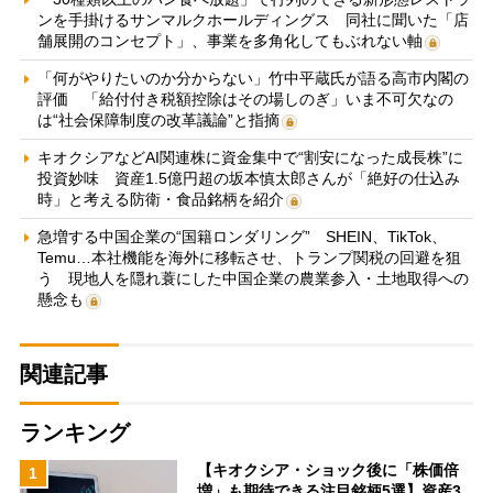
ンを手掛けるサンマルクホールディングス 同社に聞いた「店
舗展開のコンセプト」、事業を多角化してもぶれない軸
「何がやりたいのか分からない」竹中平蔵氏が語る高市内閣の
評価 「給付付き税額控除はその場しのぎ」いま不可欠なの
は“社会保障制度の改革議論”と指摘
キオクシアなどAI関連株に資金集中で“割安になった成長株”に
投資妙味 資産1.5億円超の坂本慎太郎さんが「絶好の仕込み
時」と考える防衛・食品銘柄を紹介
急増する中国企業の“国籍ロンダリング” SHEIN、TikTok、
Temu…本社機能を海外に移転させ、トランプ関税の回避を狙
う 現地人を隠れ蓑にした中国企業の農業参入・土地取得への
懸念も
関連記事
ランキング
【キオクシア・ショック後に「株価倍
1
増」も期待できる注目銘柄5選】資産3