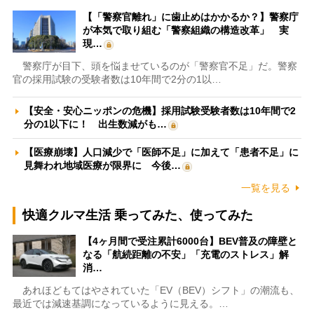
【「警察官離れ」に歯止めはかかるか？】警察庁
が本気で取り組む「警察組織の構造改革」 実
現…
警察庁が目下、頭を悩ませているのが「警察官不足」だ。警察
官の採用試験の受験者数は10年間で2分の1以…
【安全・安心ニッポンの危機】採用試験受験者数は10年間で2
分の1以下に！ 出生数減がも…
【医療崩壊】人口減少で「医師不足」に加えて「患者不足」に
見舞われ地域医療が限界に 今後…
一覧を見る
快適クルマ生活 乗ってみた、使ってみた
【4ヶ月間で受注累計6000台】BEV普及の障壁と
なる「航続距離の不安」「充電のストレス」解
消…
あれほどもてはやされていた「EV（BEV）シフト」の潮流も、
最近では減速基調になっているように見える。…