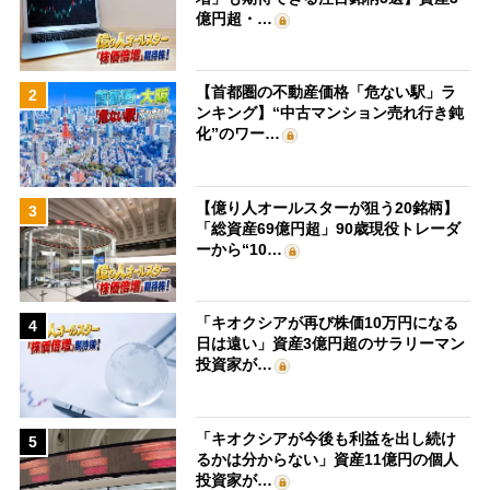
億円超・…
【首都圏の不動産価格「危ない駅」ラ
2
ンキング】“中古マンション売れ行き鈍
化”のワー…
【億り人オールスターが狙う20銘柄】
3
「総資産69億円超」90歳現役トレーダ
ーから“10…
「キオクシアが再び株価10万円になる
4
日は遠い」資産3億円超のサラリーマン
投資家が…
「キオクシアが今後も利益を出し続け
5
るかは分からない」資産11億円の個人
投資家が…