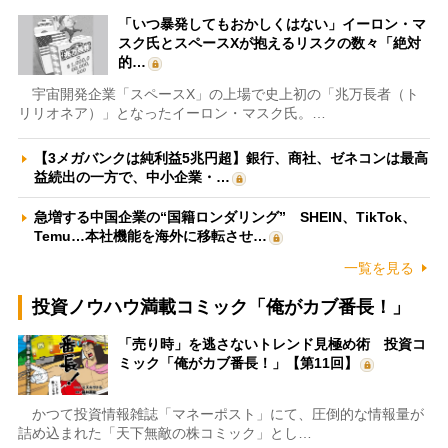
「いつ暴発してもおかしくはない」イーロン・マ
スク氏とスペースXが抱えるリスクの数々「絶対
的…
宇宙開発企業「スペースX」の上場で史上初の「兆万長者（ト
リリオネア）」となったイーロン・マスク氏。…
【3メガバンクは純利益5兆円超】銀行、商社、ゼネコンは最高
益続出の一方で、中小企業・…
急増する中国企業の“国籍ロンダリング” SHEIN、TikTok、
Temu…本社機能を海外に移転させ…
一覧を見る
投資ノウハウ満載コミック「俺がカブ番長！」
「売り時」を逃さないトレンド見極め術 投資コ
ミック「俺がカブ番長！」【第11回】
かつて投資情報雑誌「マネーポスト」にて、圧倒的な情報量が
詰め込まれた「天下無敵の株コミック」とし…