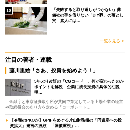
「失敗すると取り返しがつかない」葬
10
儀社の手を借りない「DIY葬」の落とし
穴 素人には…
一覧を見る
注目の著者・連載
藤川里絵「さあ、投資を始めよう！」
5年ぶり改訂の「CGコード」、何が変わったのか
ポイントを解説 企業に成長投資の具体的な説
明…
金融庁と東京証券取引所が共同で策定している上場企業の経営
や取締役会のあり方を定める「コーポレート…
【令和のPKOか】GPIFをめぐる片山財務相の「円資産への投
資拡大」発言の波紋 「国債重視」…