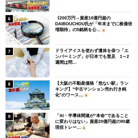
《200万円→資産10億円超の
6
DAIBOUCHOU氏が「年末までに株価倍
増期待」の5銘柄を公…
ドライアイスを使わず遺体を保つ「エ
7
ンバーミング」が日本でも普及 1～2
週間は問…
【大阪の不動産価格「危ない駅」ラン
8
キング】“中古マンション売れ行き鈍
化”のワース…
「AI・半導体関連が“本命”であること
9
に変わりはない」資産20億円超の90歳
現役トレー…