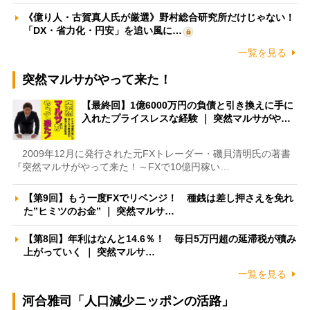
《億り人・古賀真人氏が厳選》野村総合研究所だけじゃない！
「DX・省力化・円安」を追い風に…
一覧を見る
突然マルサがやって来た！
【最終回】1億6000万円の負債と引き換えに手に
入れたプライスレスな経験 ｜ 突然マルサがや…
2009年12月に発行された元FXトレーダー・磯貝清明氏の著書
『突然マルサがやって来た！～FXで10億円稼い…
【第9回】もう一度FXでリベンジ！ 種銭は差し押さえを免れ
た”ヒミツのお金” ｜ 突然マルサ…
【第8回】年利はなんと14.6％！ 毎日5万円超の延滞税が積み
上がっていく ｜ 突然マルサ…
一覧を見る
河合雅司「人口減少ニッポンの活路」