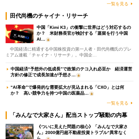
一覧を見る
田代尚機のチャイナ・リサーチ
中国「Kimi K3」の衝撃に世界はどう対応するの
か？ 米財務長官が検討する「蒸留を行う中国
AI…
中国経済に精通する中国株投資の第一人者・田代尚機氏のプレ
ミアム連載「チャイナ・リサーチ」。中国企…
中国経済“予想外の低成長”で政策のテコ入れ必至か 経済運営
方針の修正で成長加速が予想さ…
“AI革命”で爆発的な需要拡大が見込まれる「CXO」とは何
か？ 高い競争力を持つ中国の医薬品…
一覧を見る
「みんなで大家さん」配当ストップ騒動の内幕
《ついに見えた問題の核心》「みんなで大家さ
ん」2000億円超不動産投資トラブル“異常なく
ら…