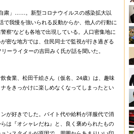
自粛」……。新型コロナウイルスの感染拡大以
活で我慢を強いられる反動からか、他人の行動に
自粛警察”なども各地で出現している。人口密集地に
いが密な地方では、住民同士で監視が行き過ぎる
フリーライターの吉田みく氏が話を聞いた。
飲食業、松田千絵さん（仮名、24歳）は、趣味
ロナをきっかけに楽しめなくなってしまったとい
ョンが好きでした。バイト代や給料が洋服代で消
からは『オシャレだね』と、良く褒められたもの
ションスタイルが原因で、周囲からあまりいい印