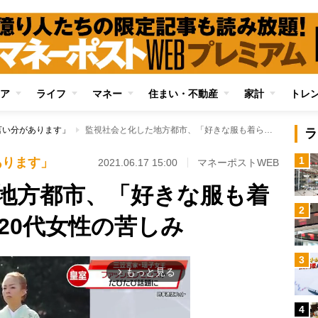
ア
ライフ
マネー
住まい・不動産
家計
トレ
言い分があります」
監視社会と化した地方都市、「好きな服も着られなくなった」20代女性の苦しみ
ラ
1
あります」
2021.06.17 15:00
マネーポストWEB
地方都市、「好きな服も着
2
20代女性の苦しみ
3
もっと見る
arrow_forward_ios
4