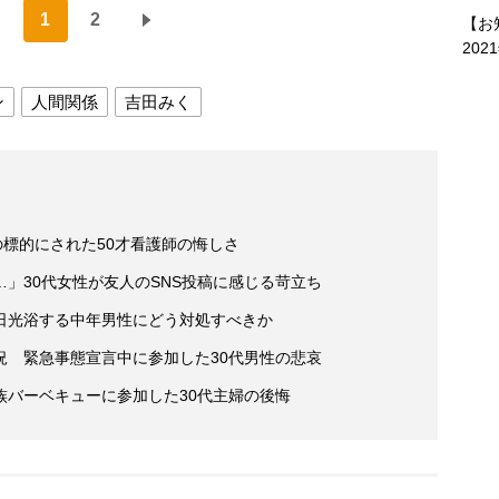
1
2
【お
202
ン
人間関係
吉田みく
の標的にされた50才看護師の悔しさ
」30代女性が友人のSNS投稿に感じる苛立ち
日光浴する中年男性にどう対処すべきか
況 緊急事態宣言中に参加した30代男性の悲哀
族バーベキューに参加した30代主婦の後悔