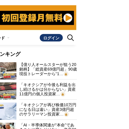
ンド
ログイン
ンキング
【億り人オールスターが狙う20
銘柄】「総資産69億円超」90歳
現役トレーダーから“1…
「キオクシアが今後も利益を出
し続けるかは分からない」資産
11億円の個人投資家…
「キオクシアが再び株価10万円
になる日は遠い」資産3億円超
のサラリーマン投資家…
「AI・半導体関連が“本命”であ