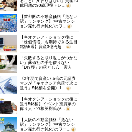
ることに変わりはない」資産20
億円超の90歳現役トレ…
【首都圏の不動産価格「危ない
駅」ランキング】“中古マンシ
ョン売れ行き鈍化”のワ…
【キオクシア・ショック後に
「株価倍増」も期待できる注目
銘柄5選】資産3億円超…
「失敗すると取り返しがつかな
い」葬儀社の手を借りない
「DIY葬」の落とし穴 素人
に…
《2年弱で資産17.5倍の元証券
マンが「キオクシア急落で次に
狙う」5銘柄を公開》1…
【キオクシア・ショックの後に
狙う5銘柄】イベント投資家の
億り人・羽根英樹氏が…
【大阪の不動産価格「危ない
駅」ランキング】“中古マンシ
ョン売れ行き鈍化”のワー…