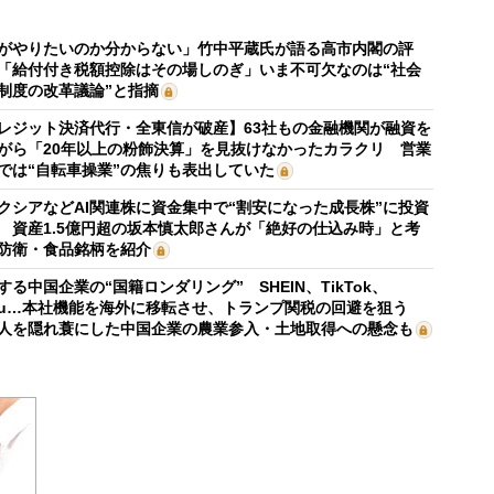
がやりたいのか分からない」竹中平蔵氏が語る高市内閣の評
「給付付き税額控除はその場しのぎ」いま不可欠なのは“社会
制度の改革議論”と指摘
レジット決済代行・全東信が破産】63社もの金融機関が融資を
がら「20年以上の粉飾決算」を見抜けなかったカラクリ 営業
では“自転車操業”の焦りも表出していた
クシアなどAI関連株に資金集中で“割安になった成長株”に投資
 資産1.5億円超の坂本慎太郎さんが「絶好の仕込み時」と考
防衛・食品銘柄を紹介
する中国企業の“国籍ロンダリング” SHEIN、TikTok、
mu…本社機能を海外に移転させ、トランプ関税の回避を狙う
人を隠れ蓑にした中国企業の農業参入・土地取得への懸念も