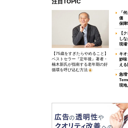
注目TOPIC
「何
価 
保障
【ク
しな
現場
【75歳をすぎたらやめること】
キオ
ベストセラー『定年後』著者・
妙味
楠木新氏が指南する老年期の好
える
循環を呼び込む方法
急増
Te
現地