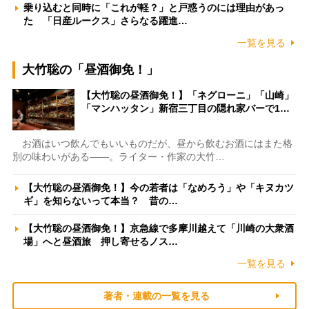
乗り込むと同時に「これが軽？」と戸惑うのには理由があっ
た 「日産ルークス」さらなる躍進…
一覧を見る
大竹聡の「昼酒御免！」
【大竹聡の昼酒御免！】「ネグローニ」「山崎」
「マンハッタン」新宿三丁目の隠れ家バーで1…
お酒はいつ飲んでもいいものだが、昼から飲むお酒にはまた格
別の味わいがある――。ライター・作家の大竹…
【大竹聡の昼酒御免！】今の若者は「なめろう」や「キヌカツ
ギ」を知らないって本当？ 昔の…
【大竹聡の昼酒御免！】京急線で多摩川越えて「川崎の大衆酒
場」へと昼酒旅 押し寄せるノス…
一覧を見る
著者・連載の一覧を見る