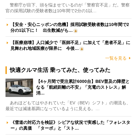
警察庁が目下、頭を悩ませているのが「警察官不足」だ。警察
官の採用試験の受験者数は10年間で2分の1以…
【安全・安心ニッポンの危機】採用試験受験者数は10年間で2
分の1以下に！ 出生数減がも…
【医療崩壊】人口減少で「医師不足」に加えて「患者不足」に
見舞われ地域医療が限界に 今後…
一覧を見る
快適クルマ生活 乗ってみた、使ってみた
【4ヶ月間で受注累計6000台】BEV普及の障壁と
なる「航続距離の不安」「充電のストレス」解
消…
あれほどもてはやされていた「EV（BEV）シフト」の潮流も、
最近では減速基調になっているように見える。…
《雪道の対応力を検証》シビアな状況で実感した「フォレスタ
ー」の真価 「ターボ」と「スト…