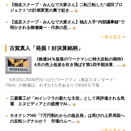
【独走スクープ・みんなで大家さん】二転三転した“成田プロ
ジェクト”の計画変更の裏で起き…
【追及スクープ・みんなで大家さん】独占入手“内部議事録”で
明かされる柳瀬健一・代表の思…
一覧を見る
古賀真人「発掘！好決算銘柄」
《株価34％急落のワークマンに特大反転の期待》
6月の売上低迷を吹き飛ばす第1四半期決算、…
6月3日に8330円をつけたワークマン（東証スタンダード・
7564）の株価は、わずか1カ月あまりで約34％下落…
三菱重工が「AIインフラの新たな主役」として再評価される気
運 エヌビディアとの提携でAI…
キオクシアHD「7万円割れからの急反発」は再びの上昇局面へ
の反転シグナルか？ 市場のムー…
一覧を見る