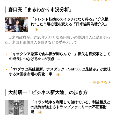
森口亮「まるわかり市況分析」
「トレンド転換のスイッチになり得る」“介入慣
れ”した市場心理を変える「日米協調為替介入」
…
日米両政府が、約28年ぶりとなる円買いの協調介入に踏み切っ
た。米国も追加介入を辞さない姿勢を示して…
「キオクシア急落で含み損が膨らんで…」損失を投資家として
の成長につなげる4つの視点 …
「NYダウは高値更新、ナスダック・S&P500は足踏み」が意味
する米国株市場の変化 半…
一覧を見る
大前研一「ビジネス新大陸」の歩き方
「イラン戦争を利用して儲けている」利益相反と
の批判が強まるトランプファミリーの不正蓄財
疑…