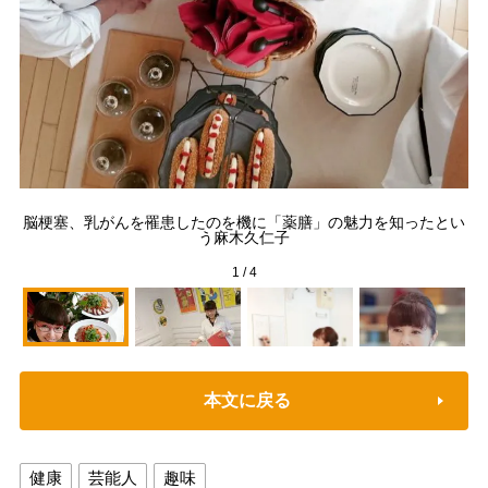
「
脳梗塞、乳がんを罹患したのを機に「薬膳」の魅力を知ったとい
基
う麻木久仁子
説
1
/
4
本文に戻る
健康
芸能人
趣味