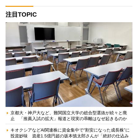
注目TOPIC
京都大・神戸大など、難関国立大学の総合型選抜が続々と廃
止 「推薦入試の拡大」報道と現実の乖離はなぜ起きるのか
キオクシアなどAI関連株に資金集中で“割安になった成長株”に
投資妙味 資産1.5億円超の坂本慎太郎さんが「絶好の仕込み