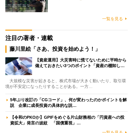
一覧を見る
注目の著者・連載
藤川里絵「さあ、投資を始めよう！」
【資産運用】大災害時に慌てないために平時から
備えておきたい3つのポイント「資産の棚卸し…
大規模な災害が起きると、株式市場が大きく動いたり、取引環
境が不安定になったりすることがある。一方…
5年ぶり改訂の「CGコード」、何が変わったのかポイントを解
説 企業に成長投資の具体的な説…
【令和のPKOか】GPIFをめぐる片山財務相の「円資産への投
資拡大」発言の波紋 「国債重視」…
一覧を見る