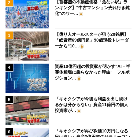
【首都圏の不動産価格「危ない駅」ラ
2
ンキング】“中古マンション売れ行き鈍
化”のワー…
【億り人オールスターが狙う20銘柄】
3
「総資産69億円超」90歳現役トレーダ
ーから“10…
資産10億円超の投資家が明かす“AI・半
4
導体相場に乗らなかった理由” フルポ
ジション…
「キオクシアが今後も利益を出し続け
5
るかは分からない」資産11億円の個人
投資家が…
「キオクシアが再び株価10万円になる
6
日は遠い」資産3億円超のサラリーマン