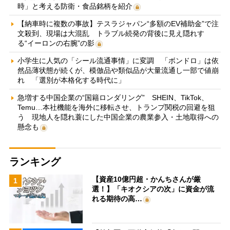
時」と考える防衛・食品銘柄を紹介
【納車時に複数の事故】テスラジャパン“多額のEV補助金”で注
文殺到、現場は大混乱 トラブル続発の背後に見え隠れす
る“イーロンの右腕”の影
小学生に人気の「シール流通事情」に変調 「ボンドロ」は依
然品薄状態が続くが、模倣品や類似品が大量流通し一部で値崩
れ 「選別が本格化する時代に」
急増する中国企業の“国籍ロンダリング” SHEIN、TikTok、
Temu…本社機能を海外に移転させ、トランプ関税の回避を狙
う 現地人を隠れ蓑にした中国企業の農業参入・土地取得への
懸念も
ランキング
【資産10億円超・かんちさんが厳
1
選！】「キオクシアの次」に資金が流
れる期待の高…