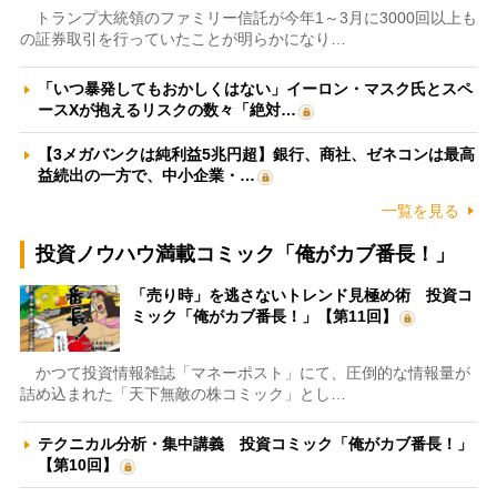
トランプ大統領のファミリー信託が今年1～3月に3000回以上も
の証券取引を行っていたことが明らかになり…
「いつ暴発してもおかしくはない」イーロン・マスク氏とスペ
ースXが抱えるリスクの数々「絶対…
【3メガバンクは純利益5兆円超】銀行、商社、ゼネコンは最高
益続出の一方で、中小企業・…
一覧を見る
投資ノウハウ満載コミック「俺がカブ番長！」
「売り時」を逃さないトレンド見極め術 投資コ
ミック「俺がカブ番長！」【第11回】
かつて投資情報雑誌「マネーポスト」にて、圧倒的な情報量が
詰め込まれた「天下無敵の株コミック」とし…
テクニカル分析・集中講義 投資コミック「俺がカブ番長！」
【第10回】