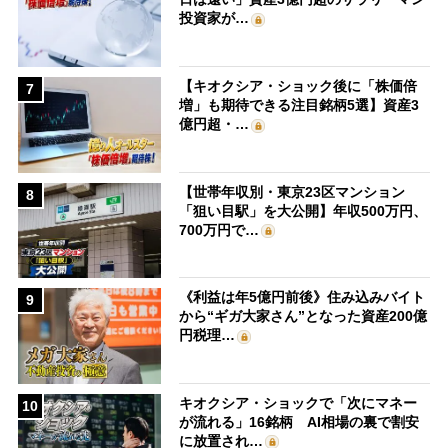
投資家が…
【キオクシア・ショック後に「株価倍
7
増」も期待できる注目銘柄5選】資産3
億円超・…
【世帯年収別・東京23区マンション
8
「狙い目駅」を大公開】年収500万円、
700万円で…
《利益は年5億円前後》住み込みバイト
9
から“ギガ大家さん”となった資産200億
円税理…
キオクシア・ショックで「次にマネー
10
が流れる」16銘柄 AI相場の裏で割安
に放置され…