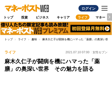
ログイン
トップ
投資
ビジネス
キャリア
ライフ
マネー
トップ
ライフ
趣味
麻木久仁子が闘病を機にハマった「薬膳」の奥深い世界
ライフ
2021.07.10 07:00
女性セブン
麻木久仁子が闘病を機にハマった「薬
膳」の奥深い世界 その魅力を語る
Loaded
:
96.70%
/
Unmute