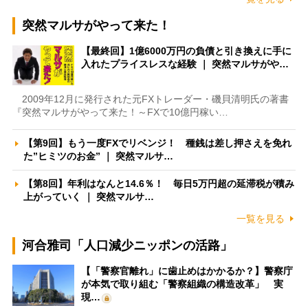
突然マルサがやって来た！
【最終回】1億6000万円の負債と引き換えに手に
入れたプライスレスな経験 ｜ 突然マルサがや…
2009年12月に発行された元FXトレーダー・磯貝清明氏の著書
『突然マルサがやって来た！～FXで10億円稼い…
【第9回】もう一度FXでリベンジ！ 種銭は差し押さえを免れ
た”ヒミツのお金” ｜ 突然マルサ…
【第8回】年利はなんと14.6％！ 毎日5万円超の延滞税が積み
上がっていく ｜ 突然マルサ…
一覧を見る
河合雅司「人口減少ニッポンの活路」
【「警察官離れ」に歯止めはかかるか？】警察庁
が本気で取り組む「警察組織の構造改革」 実
現…