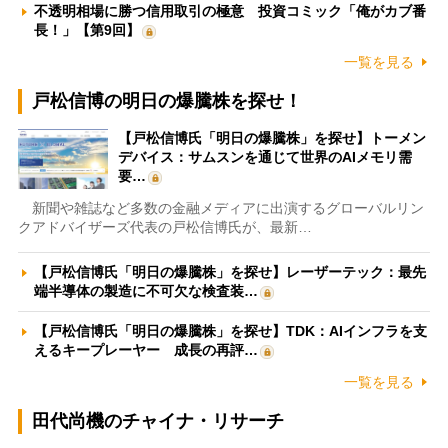
不透明相場に勝つ信用取引の極意 投資コミック「俺がカブ番
長！」【第9回】
一覧を見る
戸松信博の明日の爆騰株を探せ！
【戸松信博氏「明日の爆騰株」を探せ】トーメン
デバイス：サムスンを通じて世界のAIメモリ需
要…
新聞や雑誌など多数の金融メディアに出演するグローバルリン
クアドバイザーズ代表の戸松信博氏が、最新…
【戸松信博氏「明日の爆騰株」を探せ】レーザーテック：最先
端半導体の製造に不可欠な検査装…
【戸松信博氏「明日の爆騰株」を探せ】TDK：AIインフラを支
えるキープレーヤー 成長の再評…
一覧を見る
田代尚機のチャイナ・リサーチ