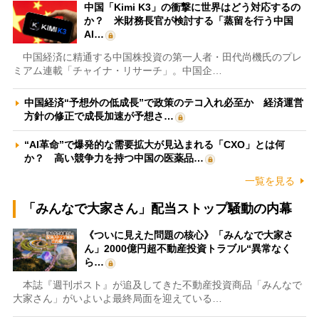
中国「Kimi K3」の衝撃に世界はどう対応するの
か？ 米財務長官が検討する「蒸留を行う中国
AI…
中国経済に精通する中国株投資の第一人者・田代尚機氏のプレ
ミアム連載「チャイナ・リサーチ」。中国企…
中国経済“予想外の低成長”で政策のテコ入れ必至か 経済運営
方針の修正で成長加速が予想さ…
“AI革命”で爆発的な需要拡大が見込まれる「CXO」とは何
か？ 高い競争力を持つ中国の医薬品…
一覧を見る
「みんなで大家さん」配当ストップ騒動の内幕
《ついに見えた問題の核心》「みんなで大家さ
ん」2000億円超不動産投資トラブル“異常なく
ら…
本誌『週刊ポスト』が追及してきた不動産投資商品「みんなで
大家さん」がいよいよ最終局面を迎えている…