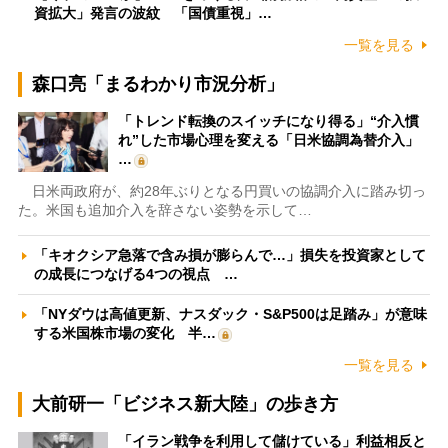
資拡大」発言の波紋 「国債重視」…
一覧を見る
森口亮「まるわかり市況分析」
「トレンド転換のスイッチになり得る」“介入慣
れ”した市場心理を変える「日米協調為替介入」
…
日米両政府が、約28年ぶりとなる円買いの協調介入に踏み切っ
た。米国も追加介入を辞さない姿勢を示して…
「キオクシア急落で含み損が膨らんで…」損失を投資家として
の成長につなげる4つの視点 …
「NYダウは高値更新、ナスダック・S&P500は足踏み」が意味
する米国株市場の変化 半…
一覧を見る
大前研一「ビジネス新大陸」の歩き方
「イラン戦争を利用して儲けている」利益相反と