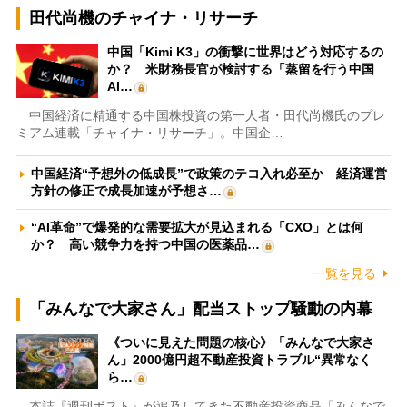
田代尚機のチャイナ・リサーチ
中国「Kimi K3」の衝撃に世界はどう対応するの
か？ 米財務長官が検討する「蒸留を行う中国
AI…
中国経済に精通する中国株投資の第一人者・田代尚機氏のプレ
ミアム連載「チャイナ・リサーチ」。中国企…
中国経済“予想外の低成長”で政策のテコ入れ必至か 経済運営
方針の修正で成長加速が予想さ…
“AI革命”で爆発的な需要拡大が見込まれる「CXO」とは何
か？ 高い競争力を持つ中国の医薬品…
一覧を見る
「みんなで大家さん」配当ストップ騒動の内幕
《ついに見えた問題の核心》「みんなで大家さ
ん」2000億円超不動産投資トラブル“異常なく
ら…
本誌『週刊ポスト』が追及してきた不動産投資商品「みんなで