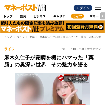
ログイン
トップ
投資
ビジネス
キャリア
ライフ
マネー
トップ
ライフ
趣味
麻木久仁子が闘病を機にハマった「薬膳」の奥深い世界
ライフ
2021.07.10 07:00
女性セブン
麻木久仁子が闘病を機にハマった「薬
膳」の奥深い世界 その魅力を語る
もっと見る
arrow_forward_ios