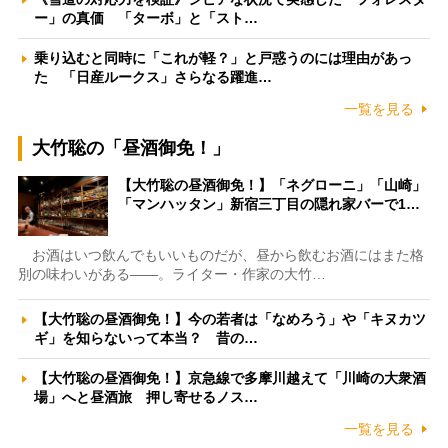
ー」の真価 「ターボ」と「スト…
乗り込むと同時に「これが軽？」と戸惑うのには理由があっ
た 「日産ルークス」さらなる躍進…
一覧を見る
大竹聡の「昼酒御免！」
【大竹聡の昼酒御免！】「ネグローニ」「山崎」
「マンハッタン」新宿三丁目の隠れ家バーで1…
お酒はいつ飲んでもいいものだが、昼から飲むお酒にはまた格
別の味わいがある――。ライター・作家の大竹…
【大竹聡の昼酒御免！】今の若者は「なめろう」や「キヌカツ
ギ」を知らないって本当？ 昔の…
【大竹聡の昼酒御免！】京急線で多摩川越えて「川崎の大衆酒
場」へと昼酒旅 押し寄せるノス…
一覧を見る