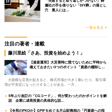
「失敗すると取り返しがつかない」葬
10
儀社の手を借りない「DIY葬」の落とし
穴 素人には…
一覧を見る
注目の著者・連載
藤川里絵「さあ、投資を始めよう！」
【資産運用】大災害時に慌てないために平時から
備えておきたい3つのポイント「資産の棚卸し…
大規模な災害が起きると、株式市場が大きく動いたり、取引環
境が不安定になったりすることがある。一方…
5年ぶり改訂の「CGコード」、何が変わったのかポイントを解
説 企業に成長投資の具体的な説…
【令和のPKOか】GPIFをめぐる片山財務相の「円資産への投