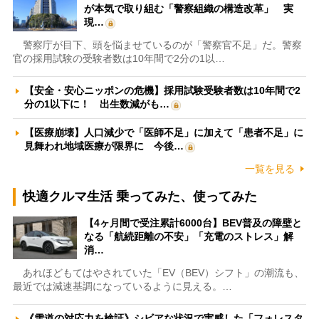
が本気で取り組む「警察組織の構造改革」 実
現…
警察庁が目下、頭を悩ませているのが「警察官不足」だ。警察
官の採用試験の受験者数は10年間で2分の1以…
【安全・安心ニッポンの危機】採用試験受験者数は10年間で2
分の1以下に！ 出生数減がも…
【医療崩壊】人口減少で「医師不足」に加えて「患者不足」に
見舞われ地域医療が限界に 今後…
一覧を見る
快適クルマ生活 乗ってみた、使ってみた
【4ヶ月間で受注累計6000台】BEV普及の障壁と
なる「航続距離の不安」「充電のストレス」解
消…
あれほどもてはやされていた「EV（BEV）シフト」の潮流も、
最近では減速基調になっているように見える。…
《雪道の対応力を検証》シビアな状況で実感した「フォレスタ