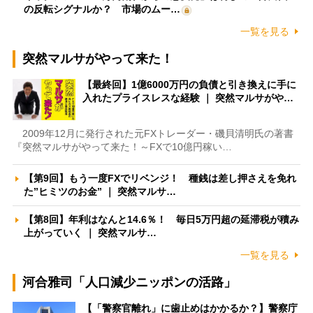
の反転シグナルか？ 市場のムー…
一覧を見る
突然マルサがやって来た！
【最終回】1億6000万円の負債と引き換えに手に
入れたプライスレスな経験 ｜ 突然マルサがや…
2009年12月に発行された元FXトレーダー・磯貝清明氏の著書
『突然マルサがやって来た！～FXで10億円稼い…
【第9回】もう一度FXでリベンジ！ 種銭は差し押さえを免れ
た”ヒミツのお金” ｜ 突然マルサ…
【第8回】年利はなんと14.6％！ 毎日5万円超の延滞税が積み
上がっていく ｜ 突然マルサ…
一覧を見る
河合雅司「人口減少ニッポンの活路」
【「警察官離れ」に歯止めはかかるか？】警察庁