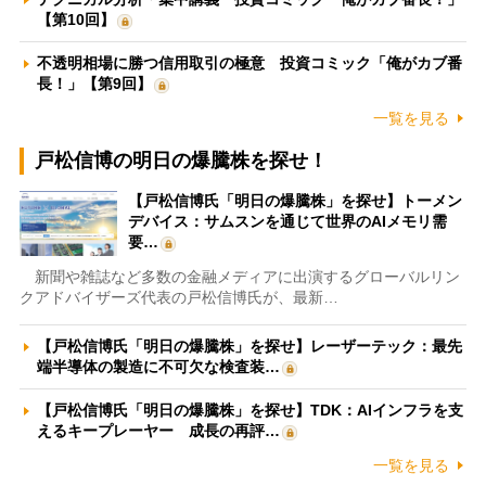
【第10回】
不透明相場に勝つ信用取引の極意 投資コミック「俺がカブ番
長！」【第9回】
一覧を見る
戸松信博の明日の爆騰株を探せ！
【戸松信博氏「明日の爆騰株」を探せ】トーメン
デバイス：サムスンを通じて世界のAIメモリ需
要…
新聞や雑誌など多数の金融メディアに出演するグローバルリン
クアドバイザーズ代表の戸松信博氏が、最新…
【戸松信博氏「明日の爆騰株」を探せ】レーザーテック：最先
端半導体の製造に不可欠な検査装…
【戸松信博氏「明日の爆騰株」を探せ】TDK：AIインフラを支
えるキープレーヤー 成長の再評…
一覧を見る