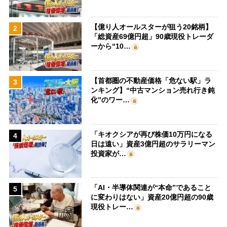
【億り人オールスターが狙う20銘柄】
2
「総資産69億円超」90歳現役トレーダ
ーから“10…
【首都圏の不動産価格「危ない駅」ラ
3
ンキング】“中古マンション売れ行き鈍
化”のワー…
「キオクシアが再び株価10万円になる
4
日は遠い」資産3億円超のサラリーマン
投資家が…
「AI・半導体関連が“本命”であること
5
に変わりはない」資産20億円超の90歳
現役トレー…