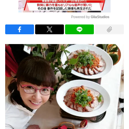
Powered by 
GliaStudios
Mute