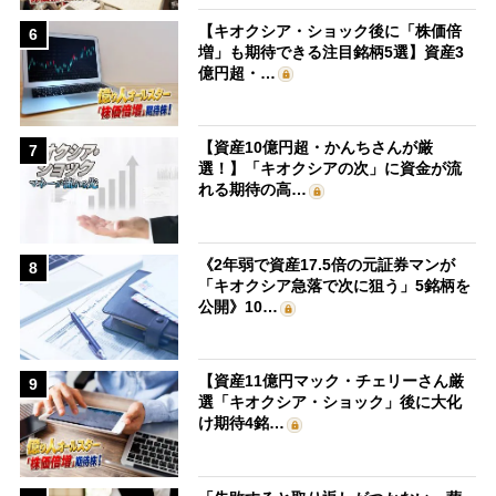
【キオクシア・ショック後に「株価倍
6
増」も期待できる注目銘柄5選】資産3
億円超・…
【資産10億円超・かんちさんが厳
7
選！】「キオクシアの次」に資金が流
れる期待の高…
《2年弱で資産17.5倍の元証券マンが
8
「キオクシア急落で次に狙う」5銘柄を
公開》10…
【資産11億円マック・チェリーさん厳
9
選「キオクシア・ショック」後に大化
け期待4銘…