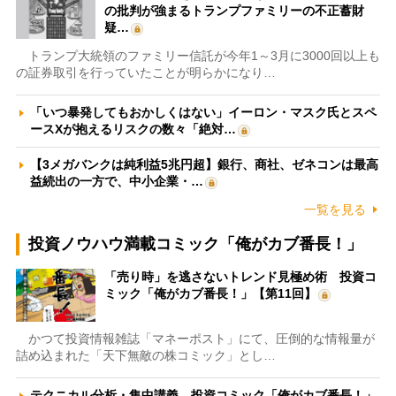
の批判が強まるトランプファミリーの不正蓄財
疑…
トランプ大統領のファミリー信託が今年1～3月に3000回以上も
の証券取引を行っていたことが明らかになり…
「いつ暴発してもおかしくはない」イーロン・マスク氏とスペ
ースXが抱えるリスクの数々「絶対…
【3メガバンクは純利益5兆円超】銀行、商社、ゼネコンは最高
益続出の一方で、中小企業・…
一覧を見る
投資ノウハウ満載コミック「俺がカブ番長！」
「売り時」を逃さないトレンド見極め術 投資コ
ミック「俺がカブ番長！」【第11回】
かつて投資情報雑誌「マネーポスト」にて、圧倒的な情報量が
詰め込まれた「天下無敵の株コミック」とし…
テクニカル分析・集中講義 投資コミック「俺がカブ番長！」