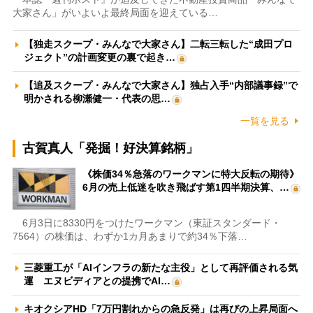
大家さん」がいよいよ最終局面を迎えている…
【独走スクープ・みんなで大家さん】二転三転した“成田プロ
ジェクト”の計画変更の裏で起き…
【追及スクープ・みんなで大家さん】独占入手“内部議事録”で
明かされる柳瀬健一・代表の思…
一覧を見る
古賀真人「発掘！好決算銘柄」
《株価34％急落のワークマンに特大反転の期待》
6月の売上低迷を吹き飛ばす第1四半期決算、…
6月3日に8330円をつけたワークマン（東証スタンダード・
7564）の株価は、わずか1カ月あまりで約34％下落…
三菱重工が「AIインフラの新たな主役」として再評価される気
運 エヌビディアとの提携でAI…
キオクシアHD「7万円割れからの急反発」は再びの上昇局面へ