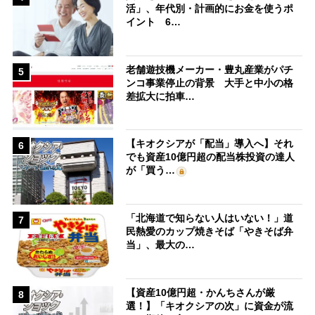
活」、年代別・計画的にお金を使うポ
イント 6…
老舗遊技機メーカー・豊丸産業がパチ
5
ンコ事業停止の背景 大手と中小の格
差拡大に拍車…
【キオクシアが「配当」導入へ】それ
6
でも資産10億円超の配当株投資の達人
が「買う…
「北海道で知らない人はいない！」道
7
民熱愛のカップ焼きそば「やきそば弁
当」、最大の…
【資産10億円超・かんちさんが厳
8
選！】「キオクシアの次」に資金が流