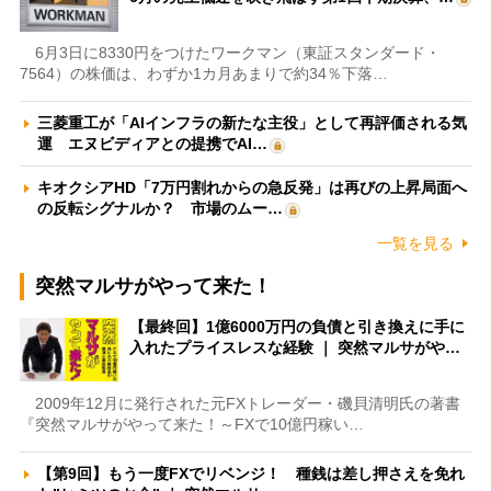
6月3日に8330円をつけたワークマン（東証スタンダード・
7564）の株価は、わずか1カ月あまりで約34％下落…
三菱重工が「AIインフラの新たな主役」として再評価される気
運 エヌビディアとの提携でAI…
キオクシアHD「7万円割れからの急反発」は再びの上昇局面へ
の反転シグナルか？ 市場のムー…
一覧を見る
突然マルサがやって来た！
【最終回】1億6000万円の負債と引き換えに手に
入れたプライスレスな経験 ｜ 突然マルサがや…
2009年12月に発行された元FXトレーダー・磯貝清明氏の著書
『突然マルサがやって来た！～FXで10億円稼い…
【第9回】もう一度FXでリベンジ！ 種銭は差し押さえを免れ