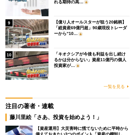
れる期待の高…
【億り人オールスターが狙う20銘柄】
9
「総資産69億円超」90歳現役トレーダ
ーから“10…
「キオクシアが今後も利益を出し続け
10
るかは分からない」資産11億円の個人
投資家が…
一覧を見る
注目の著者・連載
藤川里絵「さあ、投資を始めよう！」
【資産運用】大災害時に慌てないために平時から
備えておきたい3つのポイント「資産の棚卸し…