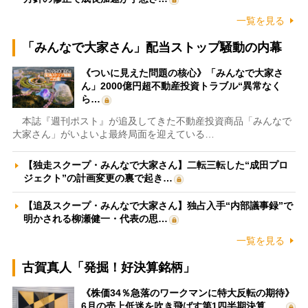
一覧を見る
「みんなで大家さん」配当ストップ騒動の内幕
《ついに見えた問題の核心》「みんなで大家さ
ん」2000億円超不動産投資トラブル“異常なく
ら…
本誌『週刊ポスト』が追及してきた不動産投資商品「みんなで
大家さん」がいよいよ最終局面を迎えている…
【独走スクープ・みんなで大家さん】二転三転した“成田プロ
ジェクト”の計画変更の裏で起き…
【追及スクープ・みんなで大家さん】独占入手“内部議事録”で
明かされる柳瀬健一・代表の思…
一覧を見る
古賀真人「発掘！好決算銘柄」
《株価34％急落のワークマンに特大反転の期待》
6月の売上低迷を吹き飛ばす第1四半期決算、…