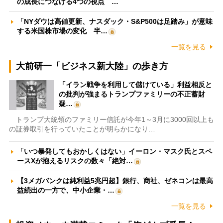
の成長につなげる4つの視点 …
「NYダウは高値更新、ナスダック・S&P500は足踏み」が意味
する米国株市場の変化 半…
一覧を見る
大前研一「ビジネス新大陸」の歩き方
「イラン戦争を利用して儲けている」利益相反と
の批判が強まるトランプファミリーの不正蓄財
疑…
トランプ大統領のファミリー信託が今年1～3月に3000回以上も
の証券取引を行っていたことが明らかになり…
「いつ暴発してもおかしくはない」イーロン・マスク氏とスペ
ースXが抱えるリスクの数々「絶対…
【3メガバンクは純利益5兆円超】銀行、商社、ゼネコンは最高
益続出の一方で、中小企業・…
一覧を見る