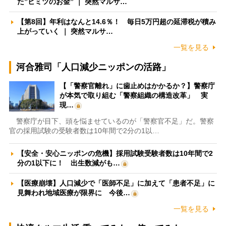
た”ヒミツのお金” ｜ 突然マルサ…
【第8回】年利はなんと14.6％！ 毎日5万円超の延滞税が積み
上がっていく ｜ 突然マルサ…
一覧を見る
河合雅司「人口減少ニッポンの活路」
【「警察官離れ」に歯止めはかかるか？】警察庁
が本気で取り組む「警察組織の構造改革」 実
現…
警察庁が目下、頭を悩ませているのが「警察官不足」だ。警察
官の採用試験の受験者数は10年間で2分の1以…
【安全・安心ニッポンの危機】採用試験受験者数は10年間で2
分の1以下に！ 出生数減がも…
【医療崩壊】人口減少で「医師不足」に加えて「患者不足」に
見舞われ地域医療が限界に 今後…
一覧を見る