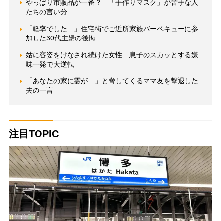
やっぱり市販品が一番？ 「手作りマスク」が苦手な人
たちの言い分
「軽率でした…」住宅街でご近所家族バーベキューに参
加した30代主婦の後悔
姑に容姿をけなされ続けた女性 息子のスカッとする嫌
味一発で大逆転
「あなたの家に霊が…」と脅してくるママ友を撃退した
夫の一言
注目TOPIC