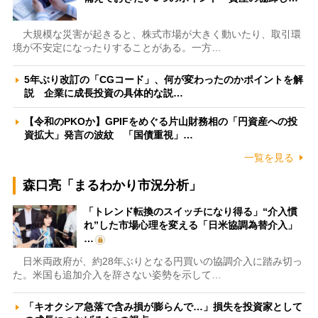
大規模な災害が起きると、株式市場が大きく動いたり、取引環
境が不安定になったりすることがある。一方…
5年ぶり改訂の「CGコード」、何が変わったのかポイントを解
説 企業に成長投資の具体的な説…
【令和のPKOか】GPIFをめぐる片山財務相の「円資産への投
資拡大」発言の波紋 「国債重視」…
一覧を見る
森口亮「まるわかり市況分析」
「トレンド転換のスイッチになり得る」“介入慣
れ”した市場心理を変える「日米協調為替介入」
…
日米両政府が、約28年ぶりとなる円買いの協調介入に踏み切っ
た。米国も追加介入を辞さない姿勢を示して…
「キオクシア急落で含み損が膨らんで…」損失を投資家として