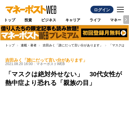
ログイン
トップ
投資
ビジネス
キャリア
ライフ
マネー
トップ
連載・著者
吉田みく「誰にだって言い分があります」
「マスクは絶
吉田みく「誰にだって言い分があります」
2021.08.20 16:00
マネーポストWEB
「マスクは絶対外せない」 30代女性が
熱中症より恐れる「親族の目」
Loaded
:
100.00%
/
Unmute