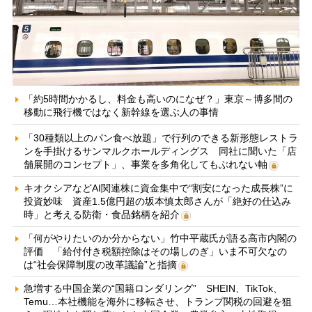
「約5時間かかるし、料金も高いのになぜ？」東京～博多間の
移動に飛行機ではなく新幹線を選ぶ人の事情
「30種類以上のパン食べ放題」で行列のできる新形態レストラ
ンを手掛けるサンマルクホールディングス 同社に聞いた「店
舗展開のコンセプト」、事業を多角化してもぶれない軸
キオクシアなどAI関連株に資金集中で“割安になった成長株”に
投資妙味 資産1.5億円超の坂本慎太郎さんが「絶好の仕込み
時」と考える防衛・食品銘柄を紹介
「何がやりたいのか分からない」竹中平蔵氏が語る高市内閣の
評価 「給付付き税額控除はその場しのぎ」いま不可欠なの
は“社会保障制度の改革議論”と指摘
急増する中国企業の“国籍ロンダリング” SHEIN、TikTok、
Temu…本社機能を海外に移転させ、トランプ関税の回避を狙