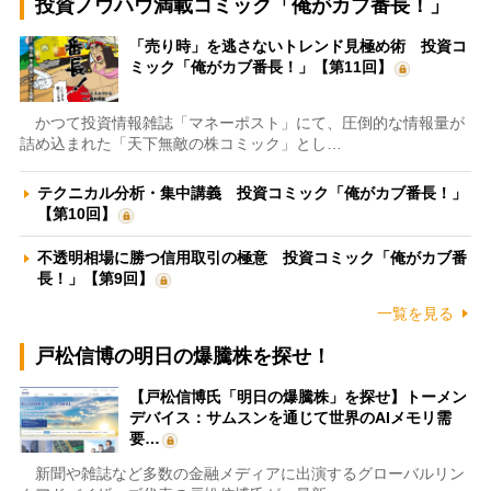
投資ノウハウ満載コミック「俺がカブ番長！」
「売り時」を逃さないトレンド見極め術 投資コ
ミック「俺がカブ番長！」【第11回】
かつて投資情報雑誌「マネーポスト」にて、圧倒的な情報量が
詰め込まれた「天下無敵の株コミック」とし…
テクニカル分析・集中講義 投資コミック「俺がカブ番長！」
【第10回】
不透明相場に勝つ信用取引の極意 投資コミック「俺がカブ番
長！」【第9回】
一覧を見る
戸松信博の明日の爆騰株を探せ！
【戸松信博氏「明日の爆騰株」を探せ】トーメン
デバイス：サムスンを通じて世界のAIメモリ需
要…
新聞や雑誌など多数の金融メディアに出演するグローバルリン