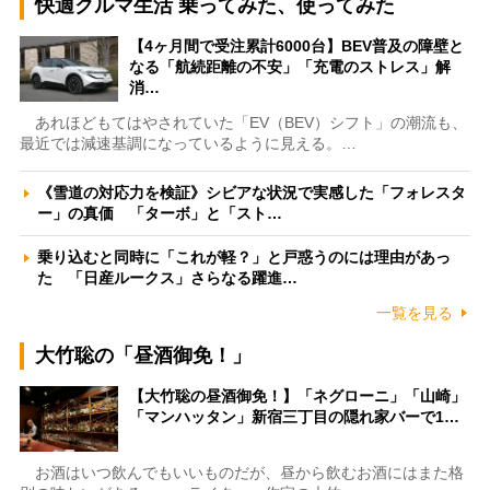
快適クルマ生活 乗ってみた、使ってみた
【4ヶ月間で受注累計6000台】BEV普及の障壁と
なる「航続距離の不安」「充電のストレス」解
消…
あれほどもてはやされていた「EV（BEV）シフト」の潮流も、
最近では減速基調になっているように見える。…
《雪道の対応力を検証》シビアな状況で実感した「フォレスタ
ー」の真価 「ターボ」と「スト…
乗り込むと同時に「これが軽？」と戸惑うのには理由があっ
た 「日産ルークス」さらなる躍進…
一覧を見る
大竹聡の「昼酒御免！」
【大竹聡の昼酒御免！】「ネグローニ」「山崎」
「マンハッタン」新宿三丁目の隠れ家バーで1…
お酒はいつ飲んでもいいものだが、昼から飲むお酒にはまた格