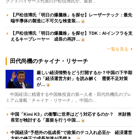
クアドバイザーズ代表の戸松信博氏が、最新…
【戸松信博氏「明日の爆騰株」を探せ】レーザーテック：最先
端半導体の製造に不可欠な検査装…
【戸松信博氏「明日の爆騰株」を探せ】TDK：AIインフラを支
えるキープレーヤー 成長の再評…
一覧を見る
田代尚機のチャイナ・リサーチ
厳しい経済情勢をどう打開するか？中国の下半期
の「経済運営方針」を読み解く 需要不足対策
が…
中国経済に精通する中国株投資の第一人者・田代尚機氏のプレ
ミアム連載「チャイナ・リサーチ」。中国の…
中国「Kimi K3」の衝撃に世界はどう対応するのか？ 米財務
長官が検討する「蒸留を行う中国…
中国経済“予想外の低成長”で政策のテコ入れ必至か 経済運営
方針の修正で成長加速が予想さ…