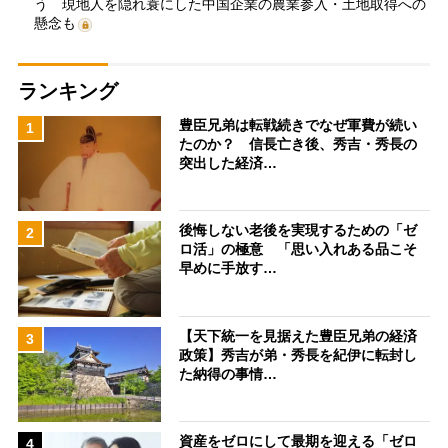
う 現地人を隠れ蓑にした中国企業の農業参入・土地取得への
懸念も
ランキング
豊臣兄弟は転戦続きでなぜ軍費が続い
1
たのか？ 信長亡き後、秀吉・秀長の
突出した経済…
後悔しない老後を実現するための「ゼ
2
ロ活」の極意 「思い入れある品こそ
早めに手放す…
【天下統一を見据えた豊臣兄弟の経済
3
政策】秀吉が弟・秀長を紀伊に転封し
た納得の事情…
資産をゼロにして最期を迎える「ゼロ
4