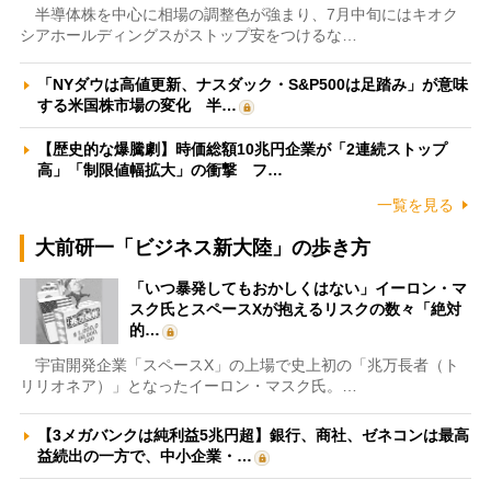
半導体株を中心に相場の調整色が強まり、7月中旬にはキオク
シアホールディングスがストップ安をつけるな…
「NYダウは高値更新、ナスダック・S&P500は足踏み」が意味
する米国株市場の変化 半…
【歴史的な爆騰劇】時価総額10兆円企業が「2連続ストップ
高」「制限値幅拡大」の衝撃 フ…
一覧を見る
大前研一「ビジネス新大陸」の歩き方
「いつ暴発してもおかしくはない」イーロン・マ
スク氏とスペースXが抱えるリスクの数々「絶対
的…
宇宙開発企業「スペースX」の上場で史上初の「兆万長者（ト
リリオネア）」となったイーロン・マスク氏。…
【3メガバンクは純利益5兆円超】銀行、商社、ゼネコンは最高
益続出の一方で、中小企業・…