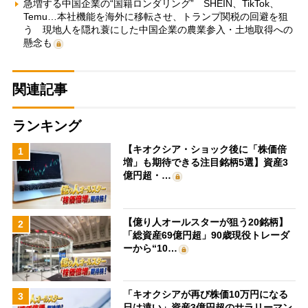
急増する中国企業の“国籍ロンダリング” SHEIN、TikTok、
Temu…本社機能を海外に移転させ、トランプ関税の回避を狙
う 現地人を隠れ蓑にした中国企業の農業参入・土地取得への
懸念も
関連記事
ランキング
【キオクシア・ショック後に「株価倍
1
増」も期待できる注目銘柄5選】資産3
億円超・…
【億り人オールスターが狙う20銘柄】
2
「総資産69億円超」90歳現役トレーダ
ーから“10…
「キオクシアが再び株価10万円になる
3
日は遠い」資産3億円超のサラリーマン