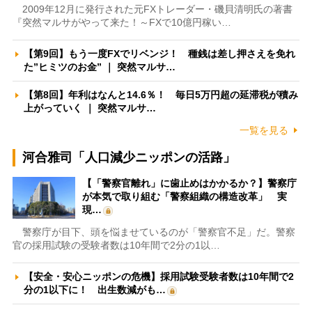
2009年12月に発行された元FXトレーダー・磯貝清明氏の著書
『突然マルサがやって来た！～FXで10億円稼い…
【第9回】もう一度FXでリベンジ！ 種銭は差し押さえを免れ
た”ヒミツのお金” ｜ 突然マルサ…
【第8回】年利はなんと14.6％！ 毎日5万円超の延滞税が積み
上がっていく ｜ 突然マルサ…
一覧を見る
河合雅司「人口減少ニッポンの活路」
【「警察官離れ」に歯止めはかかるか？】警察庁
が本気で取り組む「警察組織の構造改革」 実
現…
警察庁が目下、頭を悩ませているのが「警察官不足」だ。警察
官の採用試験の受験者数は10年間で2分の1以…
【安全・安心ニッポンの危機】採用試験受験者数は10年間で2
分の1以下に！ 出生数減がも…