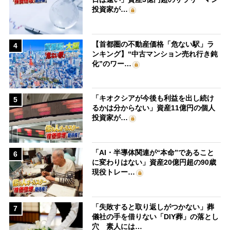
投資家が…
【首都圏の不動産価格「危ない駅」ラ
4
ンキング】“中古マンション売れ行き鈍
化”のワー…
「キオクシアが今後も利益を出し続け
5
るかは分からない」資産11億円の個人
投資家が…
「AI・半導体関連が“本命”であること
6
に変わりはない」資産20億円超の90歳
現役トレー…
「失敗すると取り返しがつかない」葬
7
儀社の手を借りない「DIY葬」の落とし
穴 素人には…