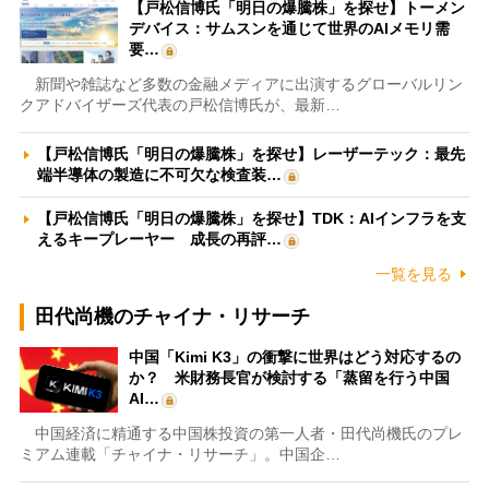
【戸松信博氏「明日の爆騰株」を探せ】トーメン
デバイス：サムスンを通じて世界のAIメモリ需
要…
新聞や雑誌など多数の金融メディアに出演するグローバルリン
クアドバイザーズ代表の戸松信博氏が、最新…
【戸松信博氏「明日の爆騰株」を探せ】レーザーテック：最先
端半導体の製造に不可欠な検査装…
【戸松信博氏「明日の爆騰株」を探せ】TDK：AIインフラを支
えるキープレーヤー 成長の再評…
一覧を見る
田代尚機のチャイナ・リサーチ
中国「Kimi K3」の衝撃に世界はどう対応するの
か？ 米財務長官が検討する「蒸留を行う中国
AI…
中国経済に精通する中国株投資の第一人者・田代尚機氏のプレ
ミアム連載「チャイナ・リサーチ」。中国企…