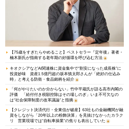
【75歳をすぎたらやめること】ベストセラー『定年後』著者・
楠木新氏が指南する老年期の好循環を呼び込む方法
キオクシアなどAI関連株に資金集中で“割安になった成長株”に
投資妙味 資産1.5億円超の坂本慎太郎さんが「絶好の仕込み
時」と考える防衛・食品銘柄を紹介
「何がやりたいのか分からない」竹中平蔵氏が語る高市内閣の
評価 「給付付き税額控除はその場しのぎ」いま不可欠なの
は“社会保障制度の改革議論”と指摘
【クレジット決済代行・全東信が破産】63社もの金融機関が融
資をしながら「20年以上の粉飾決算」を見抜けなかったカラク
リ 営業現場では“自転車操業”の焦りも表出していた