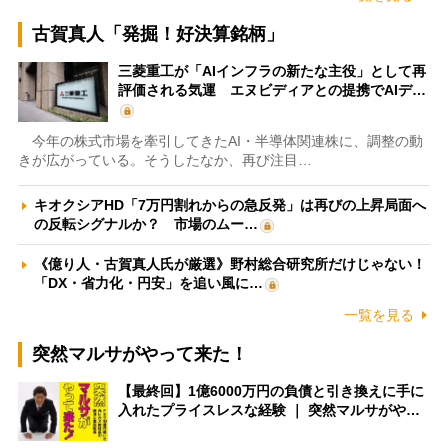
古賀真人「発掘！好決算銘柄」
三菱重工が「AIインフラの新たな主役」として再
評価される気運 エヌビディアとの提携でAIデ…
今年の株式市場を牽引してきたAI・半導体関連株に、調整の動
きが広がっている。そうしたなか、再び注目…
キオクシアHD「7万円割れからの急反発」は再びの上昇局面へ
の反転シグナルか？ 市場のムー…
《億り人・古賀真人氏が厳選》野村総合研究所だけじゃない！
「DX・省力化・円安」を追い風に…
一覧を見る
突然マルサがやって来た！
【最終回】1億6000万円の負債と引き換えに手に
入れたプライスレスな経験 ｜ 突然マルサがや…