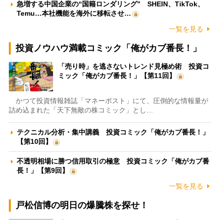
急増する中国企業の“国籍ロンダリング” SHEIN、TikTok、
Temu…本社機能を海外に移転させ…
一覧を見る
投資ノウハウ満載コミック「俺がカブ番長！」
「売り時」を逃さないトレンド見極め術 投資コ
ミック「俺がカブ番長！」【第11回】
かつて投資情報雑誌「マネーポスト」にて、圧倒的な情報量が
詰め込まれた「天下無敵の株コミック」とし…
テクニカル分析・集中講義 投資コミック「俺がカブ番長！」
【第10回】
不透明相場に勝つ信用取引の極意 投資コミック「俺がカブ番
長！」【第9回】
一覧を見る
戸松信博の明日の爆騰株を探せ！