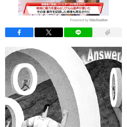
Powered by 
GliaStudios
Mute