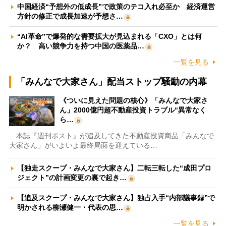
中国経済“予想外の低成長”で政策のテコ入れ必至か 経済運営
方針の修正で成長加速が予想さ…
“AI革命”で爆発的な需要拡大が見込まれる「CXO」とは何
か？ 高い競争力を持つ中国の医薬品…
一覧を見る
「みんなで大家さん」配当ストップ騒動の内幕
《ついに見えた問題の核心》「みんなで大家さ
ん」2000億円超不動産投資トラブル“異常なく
ら…
本誌『週刊ポスト』が追及してきた不動産投資商品「みんなで
大家さん」がいよいよ最終局面を迎えている…
【独走スクープ・みんなで大家さん】二転三転した“成田プロ
ジェクト”の計画変更の裏で起き…
【追及スクープ・みんなで大家さん】独占入手“内部議事録”で
明かされる柳瀬健一・代表の思…
一覧を見る