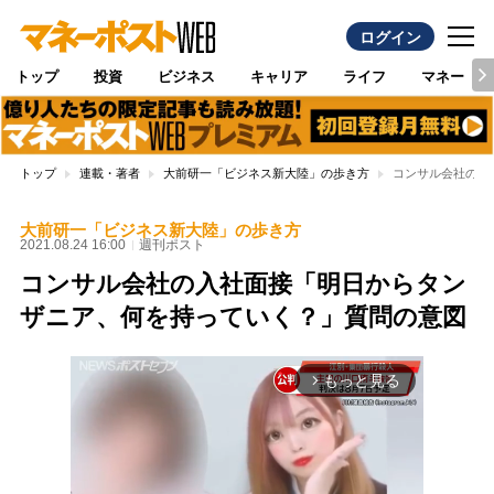
ログイン
トップ
投資
ビジネス
キャリア
ライフ
マネー
トップ
連載・著者
大前研一「ビジネス新大陸」の歩き方
コンサル会社の入
大前研一「ビジネス新大陸」の歩き方
2021.08.24 16:00
週刊ポスト
コンサル会社の入社面接「明日からタン
ザニア、何を持っていく？」質問の意図
もっと見る
arrow_forward_ios