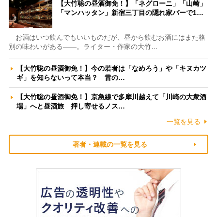
【大竹聡の昼酒御免！】「ネグローニ」「山崎」
「マンハッタン」新宿三丁目の隠れ家バーで1…
お酒はいつ飲んでもいいものだが、昼から飲むお酒にはまた格
別の味わいがある――。ライター・作家の大竹…
【大竹聡の昼酒御免！】今の若者は「なめろう」や「キヌカツ
ギ」を知らないって本当？ 昔の…
【大竹聡の昼酒御免！】京急線で多摩川越えて「川崎の大衆酒
場」へと昼酒旅 押し寄せるノス…
一覧を見る
著者・連載の一覧を見る