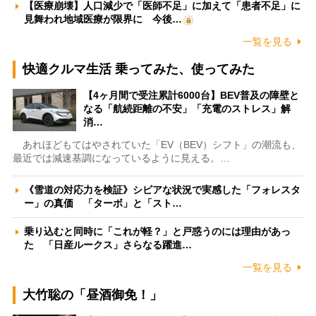
【医療崩壊】人口減少で「医師不足」に加えて「患者不足」に
見舞われ地域医療が限界に 今後…
一覧を見る
快適クルマ生活 乗ってみた、使ってみた
【4ヶ月間で受注累計6000台】BEV普及の障壁と
なる「航続距離の不安」「充電のストレス」解
消…
あれほどもてはやされていた「EV（BEV）シフト」の潮流も、
最近では減速基調になっているように見える。…
《雪道の対応力を検証》シビアな状況で実感した「フォレスタ
ー」の真価 「ターボ」と「スト…
乗り込むと同時に「これが軽？」と戸惑うのには理由があっ
た 「日産ルークス」さらなる躍進…
一覧を見る
大竹聡の「昼酒御免！」