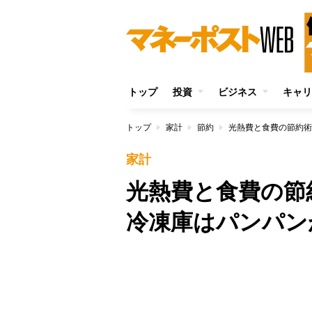
トップ
投資
ビジネス
キャリ
トップ
家計
節約
光熱費と食費の節約術
家計
光熱費と食費の節
冷凍庫はパンパン
/
Unmute