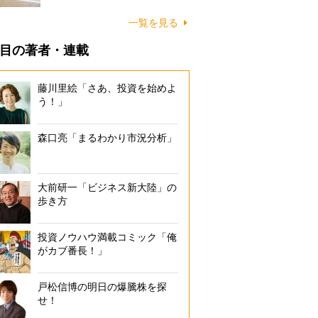
に…
一覧を見る
目の著者・連載
藤川里絵「さあ、投資を始めよ
う！」
森口亮「まるわかり市況分析」
大前研一「ビジネス新大陸」の
歩き方
投資ノウハウ満載コミック「俺
がカブ番長！」
戸松信博の明日の爆騰株を探
せ！