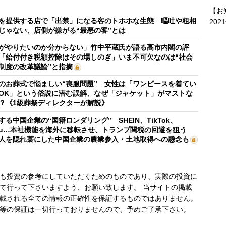
【お
を提供する店で「出禁」になる客のトホホな生態 嘔吐や粗相
202
じゃない、店側が嫌がる“最悪の客”とは
がやりたいのか分からない」竹中平蔵氏が語る高市内閣の評
「給付付き税額控除はその場しのぎ」いま不可欠なのは“社会
制度の改革議論”と指摘
のお葬式で悩ましい“喪服問題” 女性は「ワンピースを着てい
OK」という俗説に潜む誤解、なぜ「ジャケット」がマストな
？《1級葬祭ディレクターが解説》
する中国企業の“国籍ロンダリング” SHEIN、TikTok、
mu…本社機能を海外に移転させ、トランプ関税の回避を狙う
人を隠れ蓑にした中国企業の農業参入・土地取得への懸念も
も投資の参考にしていただくためのものであり、実際の投資に
て行って下さいますよう、お願い致します。 当サイトの掲載
載される全ての情報の正確性を保証するものではありません。
等の保証は一切行っておりませんので、予めご了承下さい。