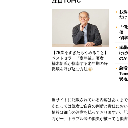
注目TOPIC
お酒
だけ
「何
価 
保障
猛暑
【75歳をすぎたらやめること】
けば
ベストセラー『定年後』著者・
のか
楠木新氏が指南する老年期の好
急増
循環を呼び込む方法
Te
現地
当サイトに記載されている内容はあくまで
あたっては読者ご自身の判断と責任におい
情報は細心の注意を払っておりますが、記
万が一、トラブル等の損失が被っても損害