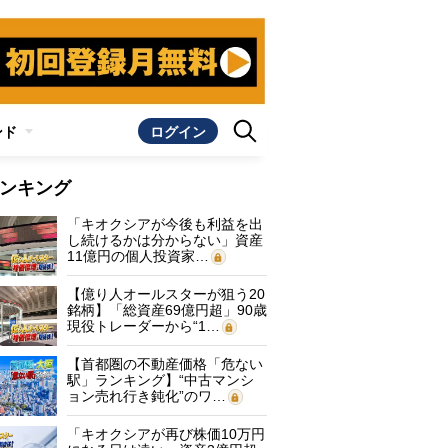
ンド
ログイン
ンキング
「キオクシアが今後も利益を出
し続けるかは分からない」資産
11億円の個人投資家…
【億り人オールスターが狙う20
銘柄】「総資産69億円超」90歳
現役トレーダーから“1…
【首都圏の不動産価格「危ない
駅」ランキング】“中古マンシ
ョン売れ行き鈍化”のワ…
「キオクシアが再び株価10万円