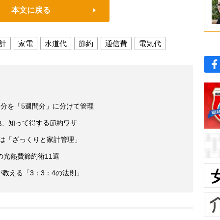
本文に戻る
計
家電
水道代
節約
通信費
電気代
月分を「5週間分」に分けて管理
他、知って得する節約ワザ
訣は「ざっくりと家計管理」
光熱費節約術11選
が教える「3：3：4の法則」