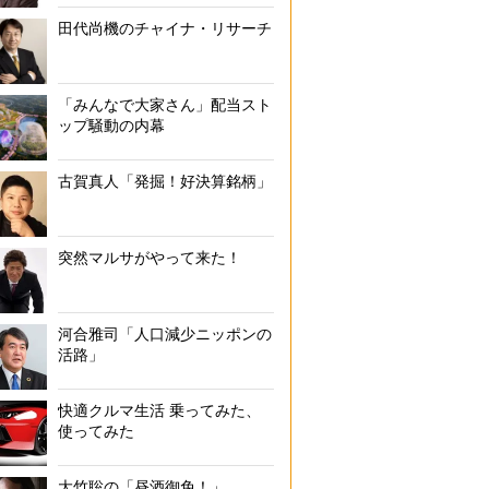
田代尚機のチャイナ・リサーチ
「みんなで大家さん」配当スト
ップ騒動の内幕
古賀真人「発掘！好決算銘柄」
突然マルサがやって来た！
ムダ遣いを防ぐには正しい「予算設定」がポイント
河合雅司「人口減少ニッポンの
活路」
快適クルマ生活 乗ってみた、
使ってみた
大竹聡の「昼酒御免！」