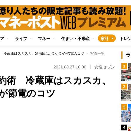
ア
ライフ
マネー
住まい・不動産
家計
トレ
 冷蔵庫はスカスカ、冷凍庫はパンパンが節電のコツ
写真一覧
ラ
1
2021.08.27 16:00
女性セブン
約術 冷蔵庫はスカスカ、
2
が節電のコツ
3
Loaded
:
100.00%
4