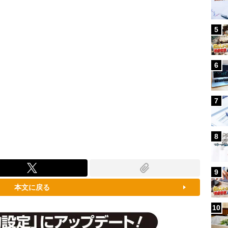
5
6
7
8
9
本文に戻る
10