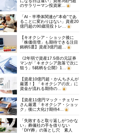
になる日は遠い」資産3億円超
のサラリーマン投資家…
「AI・半導体関連が“本命”であ
ることに変わりはない」資産20
億円超の90歳現役トレ…
【キオクシア・ショック後に
「株価倍増」も期待できる注目
銘柄5選】資産3億円超…
《2年弱で資産17.5倍の元証券
マンが「キオクシア急落で次に
狙う」5銘柄を公開》1…
【資産10億円超・かんちさんが
厳選！】「キオクシアの次」に
資金が流れる期待の…
【資産11億円マック・チェリー
さん厳選「キオクシア・ショッ
ク」後に大化け期待4…
「失敗すると取り返しがつかな
い」葬儀社の手を借りない
「DIY葬」の落とし穴 素人