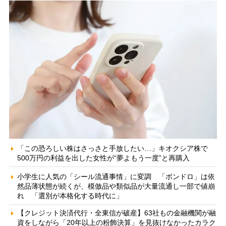
「この恐ろしい株はさっさと手放したい…」キオクシア株で
500万円の利益を出した女性が“夢よもう一度”と再購入
小学生に人気の「シール流通事情」に変調 「ボンドロ」は依
然品薄状態が続くが、模倣品や類似品が大量流通し一部で値崩
れ 「選別が本格化する時代に」
【クレジット決済代行・全東信が破産】63社もの金融機関が融
資をしながら「20年以上の粉飾決算」を見抜けなかったカラク