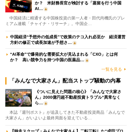
か？ 米財務長官が検討する「蒸留を行う中国
AI…
中国経済に精通する中国株投資の第一人者・田代尚機氏のプレ
ミアム連載「チャイナ・リサーチ」。中国企…
中国経済“予想外の低成長”で政策のテコ入れ必至か 経済運営
方針の修正で成長加速が予想さ…
“AI革命”で爆発的な需要拡大が見込まれる「CXO」とは何
か？ 高い競争力を持つ中国の医薬品…
一覧を見る
「みんなで大家さん」配当ストップ騒動の内幕
《ついに見えた問題の核心》「みんなで大家さ
ん」2000億円超不動産投資トラブル“異常なく
ら…
本誌『週刊ポスト』が追及してきた不動産投資商品「みんなで
大家さん」がいよいよ最終局面を迎えている…
【独走スクープ・みんなで大家さん】二転三転した“成田プロ