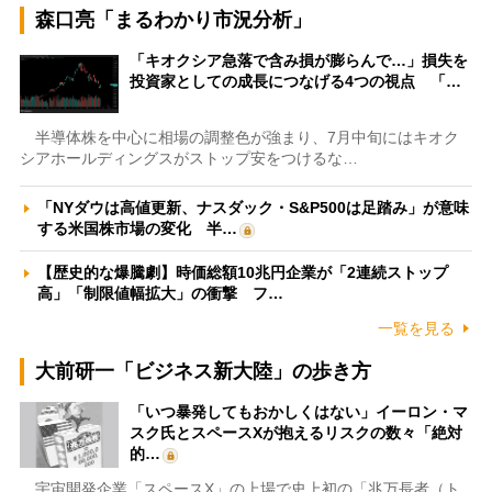
森口亮「まるわかり市況分析」
「キオクシア急落で含み損が膨らんで…」損失を
投資家としての成長につなげる4つの視点 「…
半導体株を中心に相場の調整色が強まり、7月中旬にはキオク
シアホールディングスがストップ安をつけるな…
「NYダウは高値更新、ナスダック・S&P500は足踏み」が意味
する米国株市場の変化 半…
【歴史的な爆騰劇】時価総額10兆円企業が「2連続ストップ
高」「制限値幅拡大」の衝撃 フ…
一覧を見る
大前研一「ビジネス新大陸」の歩き方
「いつ暴発してもおかしくはない」イーロン・マ
スク氏とスペースXが抱えるリスクの数々「絶対
的…
宇宙開発企業「スペースX」の上場で史上初の「兆万長者（ト