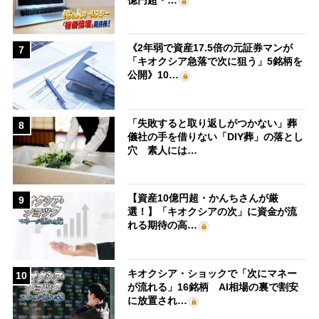
《2年弱で資産17.5倍の元証券マンが
7
「キオクシア急落で次に狙う」5銘柄を
公開》10…
「失敗すると取り返しがつかない」葬
8
儀社の手を借りない「DIY葬」の落とし
穴 素人には…
【資産10億円超・かんちさんが厳
9
選！】「キオクシアの次」に資金が流
れる期待の高…
キオクシア・ショックで「次にマネー
10
が流れる」16銘柄 AI相場の裏で割安
に放置され…