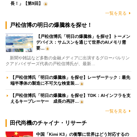
長！」【第9回】
一覧を見る
戸松信博の明日の爆騰株を探せ！
【戸松信博氏「明日の爆騰株」を探せ】トーメン
デバイス：サムスンを通じて世界のAIメモリ需
要…
新聞や雑誌など多数の金融メディアに出演するグローバルリン
クアドバイザーズ代表の戸松信博氏が、最新…
【戸松信博氏「明日の爆騰株」を探せ】レーザーテック：最先
端半導体の製造に不可欠な検査装…
【戸松信博氏「明日の爆騰株」を探せ】TDK：AIインフラを支
えるキープレーヤー 成長の再評…
一覧を見る
田代尚機のチャイナ・リサーチ
中国「Kimi K3」の衝撃に世界はどう対応するの