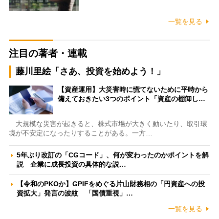
一覧を見る
注目の著者・連載
藤川里絵「さあ、投資を始めよう！」
【資産運用】大災害時に慌てないために平時から
備えておきたい3つのポイント「資産の棚卸し…
大規模な災害が起きると、株式市場が大きく動いたり、取引環
境が不安定になったりすることがある。一方…
5年ぶり改訂の「CGコード」、何が変わったのかポイントを解
説 企業に成長投資の具体的な説…
【令和のPKOか】GPIFをめぐる片山財務相の「円資産への投
資拡大」発言の波紋 「国債重視」…
一覧を見る