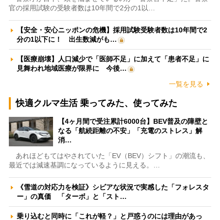
官の採用試験の受験者数は10年間で2分の1以…
【安全・安心ニッポンの危機】採用試験受験者数は10年間で2
分の1以下に！ 出生数減がも…
【医療崩壊】人口減少で「医師不足」に加えて「患者不足」に
見舞われ地域医療が限界に 今後…
一覧を見る
快適クルマ生活 乗ってみた、使ってみた
【4ヶ月間で受注累計6000台】BEV普及の障壁と
なる「航続距離の不安」「充電のストレス」解
消…
あれほどもてはやされていた「EV（BEV）シフト」の潮流も、
最近では減速基調になっているように見える。…
《雪道の対応力を検証》シビアな状況で実感した「フォレスタ
ー」の真価 「ターボ」と「スト…
乗り込むと同時に「これが軽？」と戸惑うのには理由があっ