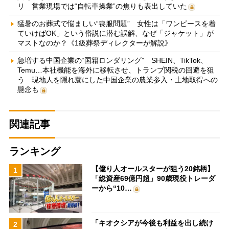
リ 営業現場では“自転車操業”の焦りも表出していた
猛暑のお葬式で悩ましい“喪服問題” 女性は「ワンピースを着
ていけばOK」という俗説に潜む誤解、なぜ「ジャケット」が
マストなのか？《1級葬祭ディレクターが解説》
急増する中国企業の“国籍ロンダリング” SHEIN、TikTok、
Temu…本社機能を海外に移転させ、トランプ関税の回避を狙
う 現地人を隠れ蓑にした中国企業の農業参入・土地取得への
懸念も
関連記事
ランキング
【億り人オールスターが狙う20銘柄】
1
「総資産69億円超」90歳現役トレーダ
ーから“10…
「キオクシアが今後も利益を出し続け
2