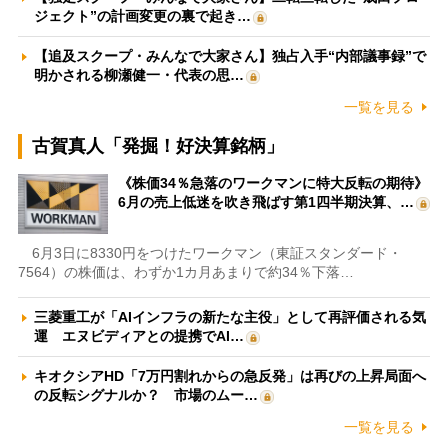
ジェクト”の計画変更の裏で起き…
【追及スクープ・みんなで大家さん】独占入手“内部議事録”で
明かされる柳瀬健一・代表の思…
一覧を見る
古賀真人「発掘！好決算銘柄」
《株価34％急落のワークマンに特大反転の期待》
6月の売上低迷を吹き飛ばす第1四半期決算、…
6月3日に8330円をつけたワークマン（東証スタンダード・
7564）の株価は、わずか1カ月あまりで約34％下落…
三菱重工が「AIインフラの新たな主役」として再評価される気
運 エヌビディアとの提携でAI…
キオクシアHD「7万円割れからの急反発」は再びの上昇局面へ
の反転シグナルか？ 市場のムー…
一覧を見る