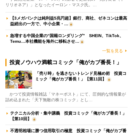
リリオネア）」となったイーロン・マスク氏。…
【3メガバンクは純利益5兆円超】銀行、商社、ゼネコンは最高
益続出の一方で、中小企業・…
急増する中国企業の“国籍ロンダリング” SHEIN、TikTok、
Temu…本社機能を海外に移転させ…
一覧を見る
投資ノウハウ満載コミック「俺がカブ番長！」
「売り時」を逃さないトレンド見極め術 投資コ
ミック「俺がカブ番長！」【第11回】
かつて投資情報雑誌「マネーポスト」にて、圧倒的な情報量が
詰め込まれた「天下無敵の株コミック」とし…
テクニカル分析・集中講義 投資コミック「俺がカブ番長！」
【第10回】
不透明相場に勝つ信用取引の極意 投資コミック「俺がカブ番