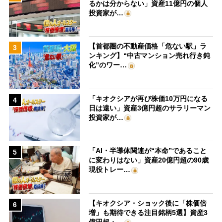
るかは分からない」資産11億円の個人
投資家が…
【首都圏の不動産価格「危ない駅」ラ
3
ンキング】“中古マンション売れ行き鈍
化”のワー…
「キオクシアが再び株価10万円になる
4
日は遠い」資産3億円超のサラリーマン
投資家が…
「AI・半導体関連が“本命”であること
5
に変わりはない」資産20億円超の90歳
現役トレー…
【キオクシア・ショック後に「株価倍
6
増」も期待できる注目銘柄5選】資産3
億円超・…