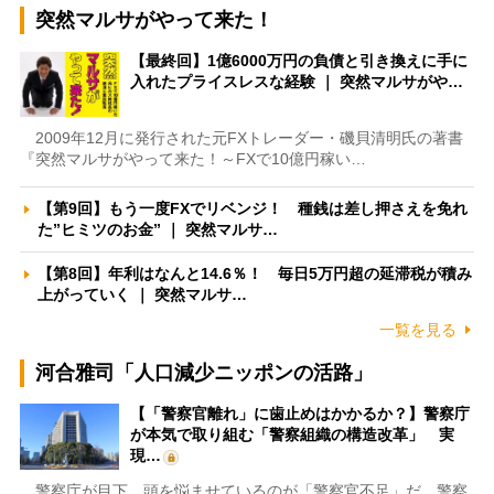
突然マルサがやって来た！
【最終回】1億6000万円の負債と引き換えに手に
入れたプライスレスな経験 ｜ 突然マルサがや…
2009年12月に発行された元FXトレーダー・磯貝清明氏の著書
『突然マルサがやって来た！～FXで10億円稼い…
【第9回】もう一度FXでリベンジ！ 種銭は差し押さえを免れ
た”ヒミツのお金” ｜ 突然マルサ…
【第8回】年利はなんと14.6％！ 毎日5万円超の延滞税が積み
上がっていく ｜ 突然マルサ…
一覧を見る
河合雅司「人口減少ニッポンの活路」
【「警察官離れ」に歯止めはかかるか？】警察庁
が本気で取り組む「警察組織の構造改革」 実
現…
警察庁が目下、頭を悩ませているのが「警察官不足」だ。警察