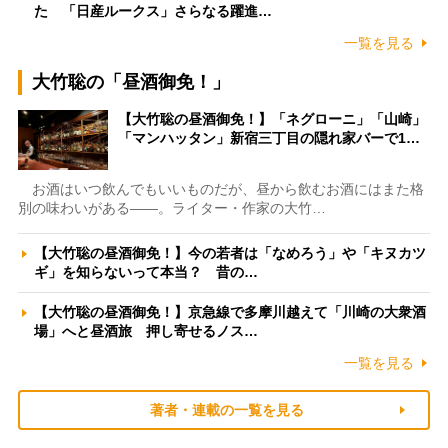
た 「日産ルークス」さらなる躍進…
一覧を見る
大竹聡の「昼酒御免！」
【大竹聡の昼酒御免！】「ネグローニ」「山崎」
「マンハッタン」新宿三丁目の隠れ家バーで1…
お酒はいつ飲んでもいいものだが、昼から飲むお酒にはまた格
別の味わいがある――。ライター・作家の大竹…
【大竹聡の昼酒御免！】今の若者は「なめろう」や「キヌカツ
ギ」を知らないって本当？ 昔の…
【大竹聡の昼酒御免！】京急線で多摩川越えて「川崎の大衆酒
場」へと昼酒旅 押し寄せるノス…
一覧を見る
著者・連載の一覧を見る