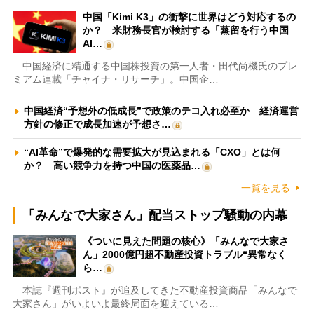
中国「Kimi K3」の衝撃に世界はどう対応するの
か？ 米財務長官が検討する「蒸留を行う中国
AI…
中国経済に精通する中国株投資の第一人者・田代尚機氏のプレ
ミアム連載「チャイナ・リサーチ」。中国企…
中国経済“予想外の低成長”で政策のテコ入れ必至か 経済運営
方針の修正で成長加速が予想さ…
“AI革命”で爆発的な需要拡大が見込まれる「CXO」とは何
か？ 高い競争力を持つ中国の医薬品…
一覧を見る
「みんなで大家さん」配当ストップ騒動の内幕
《ついに見えた問題の核心》「みんなで大家さ
ん」2000億円超不動産投資トラブル“異常なく
ら…
本誌『週刊ポスト』が追及してきた不動産投資商品「みんなで
大家さん」がいよいよ最終局面を迎えている…