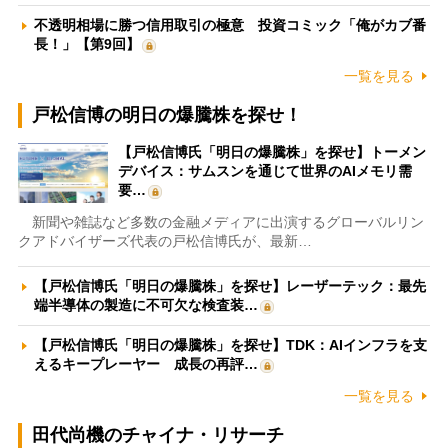
不透明相場に勝つ信用取引の極意 投資コミック「俺がカブ番
長！」【第9回】
一覧を見る
戸松信博の明日の爆騰株を探せ！
【戸松信博氏「明日の爆騰株」を探せ】トーメン
デバイス：サムスンを通じて世界のAIメモリ需
要…
新聞や雑誌など多数の金融メディアに出演するグローバルリン
クアドバイザーズ代表の戸松信博氏が、最新…
【戸松信博氏「明日の爆騰株」を探せ】レーザーテック：最先
端半導体の製造に不可欠な検査装…
【戸松信博氏「明日の爆騰株」を探せ】TDK：AIインフラを支
えるキープレーヤー 成長の再評…
一覧を見る
田代尚機のチャイナ・リサーチ