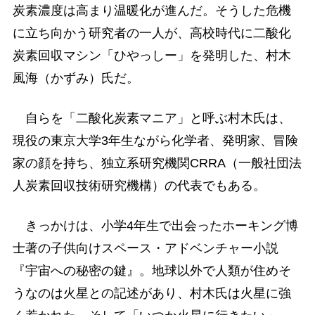
炭素濃度は高まり温暖化が進んだ。そうした危機
に立ち向かう研究者の一人が、高校時代に二酸化
炭素回収マシン「ひやっしー」を発明した、村木
風海（かずみ）氏だ。
自らを「二酸化炭素マニア」と呼ぶ村木氏は、
現役の東京大学3年生ながら化学者、発明家、冒険
家の顔を持ち、独立系研究機関CRRA（一般社団法
人炭素回収技術研究機構）の代表でもある。
きっかけは、小学4年生で出会ったホーキング博
士著の子供向けスペース・アドベンチャー小説
『宇宙への秘密の鍵』。地球以外で人類が住めそ
うなのは火星との記述があり、村木氏は火星に強