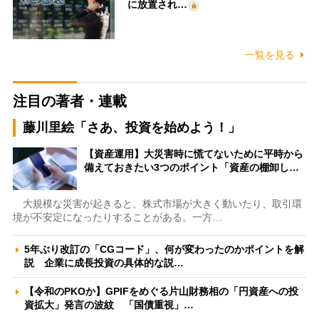
に放置され…
一覧を見る
注目の著者・連載
藤川里絵「さあ、投資を始めよう！」
【資産運用】大災害時に慌てないために平時から
備えておきたい3つのポイント「資産の棚卸し…
大規模な災害が起きると、株式市場が大きく動いたり、取引環
境が不安定になったりすることがある。一方…
5年ぶり改訂の「CGコード」、何が変わったのかポイントを解
説 企業に成長投資の具体的な説…
【令和のPKOか】GPIFをめぐる片山財務相の「円資産への投
資拡大」発言の波紋 「国債重視」…