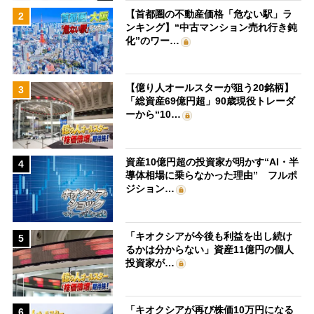
【首都圏の不動産価格「危ない駅」ラ
2
ンキング】“中古マンション売れ行き鈍
化”のワー…
【億り人オールスターが狙う20銘柄】
3
「総資産69億円超」90歳現役トレーダ
ーから“10…
資産10億円超の投資家が明かす“AI・半
4
導体相場に乗らなかった理由” フルポ
ジション…
「キオクシアが今後も利益を出し続け
5
るかは分からない」資産11億円の個人
投資家が…
「キオクシアが再び株価10万円になる
6