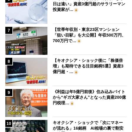
日は遠い」資産3億円超のサラリーマン
投資家が…
【世帯年収別・東京23区マンション
7
「狙い目駅」を大公開】年収500万円、
700万円で…
【キオクシア・ショック後に「株価倍
8
増」も期待できる注目銘柄5選】資産3
億円超・…
《利益は年5億円前後》住み込みバイト
9
から“ギガ大家さん”となった資産200億
円税理…
キオクシア・ショックで「次にマネー
10
が流れる」16銘柄 AI相場の裏で割安