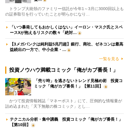
トランプ大統領のファミリー信託が今年1～3月に3000回以上も
の証券取引を行っていたことが明らかになり…
「いつ暴発してもおかしくはない」イーロン・マスク氏とスペ
ースXが抱えるリスクの数々「絶対…
【3メガバンクは純利益5兆円超】銀行、商社、ゼネコンは最高
益続出の一方で、中小企業・…
一覧を見る
投資ノウハウ満載コミック「俺がカブ番長！」
「売り時」を逃さないトレンド見極め術 投資コ
ミック「俺がカブ番長！」【第11回】
かつて投資情報雑誌「マネーポスト」にて、圧倒的な情報量が
詰め込まれた「天下無敵の株コミック」とし…
テクニカル分析・集中講義 投資コミック「俺がカブ番長！」
【第10回】