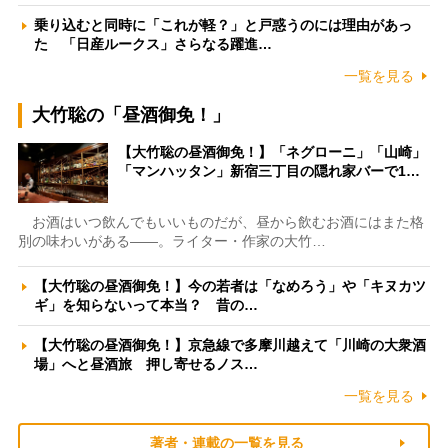
乗り込むと同時に「これが軽？」と戸惑うのには理由があっ
た 「日産ルークス」さらなる躍進…
一覧を見る
大竹聡の「昼酒御免！」
【大竹聡の昼酒御免！】「ネグローニ」「山崎」
「マンハッタン」新宿三丁目の隠れ家バーで1…
お酒はいつ飲んでもいいものだが、昼から飲むお酒にはまた格
別の味わいがある――。ライター・作家の大竹…
【大竹聡の昼酒御免！】今の若者は「なめろう」や「キヌカツ
ギ」を知らないって本当？ 昔の…
【大竹聡の昼酒御免！】京急線で多摩川越えて「川崎の大衆酒
場」へと昼酒旅 押し寄せるノス…
一覧を見る
著者・連載の一覧を見る