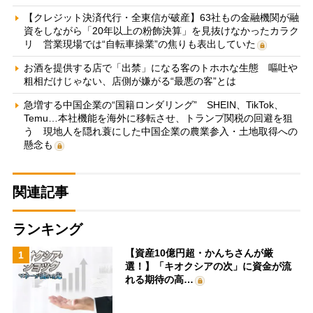
【クレジット決済代行・全東信が破産】63社もの金融機関が融
資をしながら「20年以上の粉飾決算」を見抜けなかったカラク
リ 営業現場では“自転車操業”の焦りも表出していた
お酒を提供する店で「出禁」になる客のトホホな生態 嘔吐や
粗相だけじゃない、店側が嫌がる“最悪の客”とは
急増する中国企業の“国籍ロンダリング” SHEIN、TikTok、
Temu…本社機能を海外に移転させ、トランプ関税の回避を狙
う 現地人を隠れ蓑にした中国企業の農業参入・土地取得への
懸念も
関連記事
ランキング
【資産10億円超・かんちさんが厳
1
選！】「キオクシアの次」に資金が流
れる期待の高…