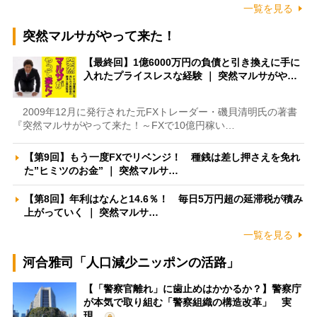
一覧を見る
突然マルサがやって来た！
【最終回】1億6000万円の負債と引き換えに手に
入れたプライスレスな経験 ｜ 突然マルサがや…
2009年12月に発行された元FXトレーダー・磯貝清明氏の著書
『突然マルサがやって来た！～FXで10億円稼い…
【第9回】もう一度FXでリベンジ！ 種銭は差し押さえを免れ
た”ヒミツのお金” ｜ 突然マルサ…
【第8回】年利はなんと14.6％！ 毎日5万円超の延滞税が積み
上がっていく ｜ 突然マルサ…
一覧を見る
河合雅司「人口減少ニッポンの活路」
【「警察官離れ」に歯止めはかかるか？】警察庁
が本気で取り組む「警察組織の構造改革」 実
現…