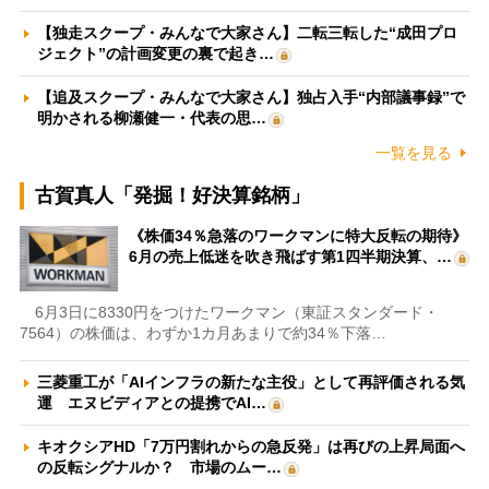
【独走スクープ・みんなで大家さん】二転三転した“成田プロ
ジェクト”の計画変更の裏で起き…
【追及スクープ・みんなで大家さん】独占入手“内部議事録”で
明かされる柳瀬健一・代表の思…
一覧を見る
古賀真人「発掘！好決算銘柄」
《株価34％急落のワークマンに特大反転の期待》
6月の売上低迷を吹き飛ばす第1四半期決算、…
6月3日に8330円をつけたワークマン（東証スタンダード・
7564）の株価は、わずか1カ月あまりで約34％下落…
三菱重工が「AIインフラの新たな主役」として再評価される気
運 エヌビディアとの提携でAI…
キオクシアHD「7万円割れからの急反発」は再びの上昇局面へ
の反転シグナルか？ 市場のムー…