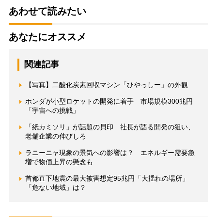
あわせて読みたい
あなたにオススメ
関連記事
【写真】二酸化炭素回収マシン「ひやっしー」の外観
ホンダが小型ロケットの開発に着手 市場規模300兆円
「宇宙への挑戦」
「紙カミソリ」が話題の貝印 社長が語る開発の狙い、
老舗企業の伸びしろ
ラニーニャ現象の景気への影響は？ エネルギー需要急
増で物価上昇の懸念も
首都直下地震の最大被害想定95兆円「大揺れの場所」
「危ない地域」は？