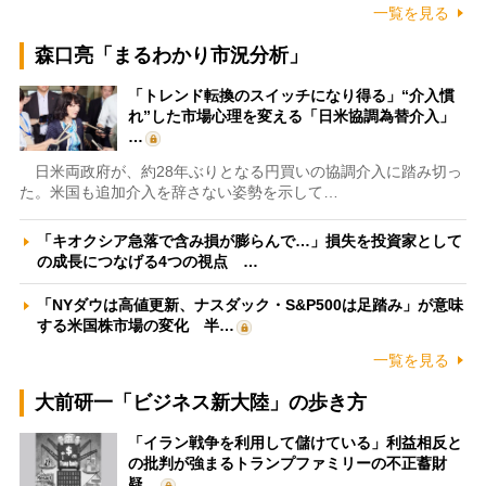
一覧を見る
森口亮「まるわかり市況分析」
「トレンド転換のスイッチになり得る」“介入慣
れ”した市場心理を変える「日米協調為替介入」
…
日米両政府が、約28年ぶりとなる円買いの協調介入に踏み切っ
た。米国も追加介入を辞さない姿勢を示して…
「キオクシア急落で含み損が膨らんで…」損失を投資家として
の成長につなげる4つの視点 …
「NYダウは高値更新、ナスダック・S&P500は足踏み」が意味
する米国株市場の変化 半…
一覧を見る
大前研一「ビジネス新大陸」の歩き方
「イラン戦争を利用して儲けている」利益相反と
の批判が強まるトランプファミリーの不正蓄財
疑…