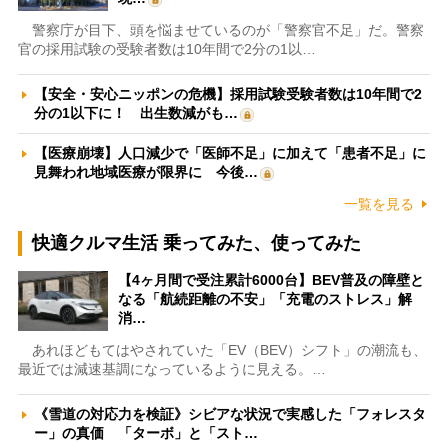
警察庁が目下、頭を悩ませているのが「警察官不足」だ。警察
官の採用試験の受験者数は10年間で2分の1以…
【安全・安心ニッポンの危機】採用試験受験者数は10年間で2
分の1以下に！ 出生数減がも…
【医療崩壊】人口減少で「医師不足」に加えて「患者不足」に
見舞われ地域医療が限界に 今後…
一覧を見る
快適クルマ生活 乗ってみた、使ってみた
【4ヶ月間で受注累計6000台】BEV普及の障壁と
なる「航続距離の不安」「充電のストレス」解
消…
あれほどもてはやされていた「EV（BEV）シフト」の潮流も、
最近では減速基調になっているように見える。…
《雪道の対応力を検証》シビアな状況で実感した「フォレスタ
ー」の真価 「ターボ」と「スト…