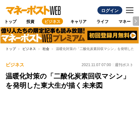
ログイン
トップ
投資
ビジネス
キャリア
ライフ
マネー
トップ
ビジネス
社会
温暖化対策の「二酸化炭素回収マシン」を発明した東
ビジネス
2021.11.07 07:00
週刊ポスト
温暖化対策の「二酸化炭素回収マシン」
を発明した東大生が描く未来図
Loaded
:
100.00%
/
Unmute