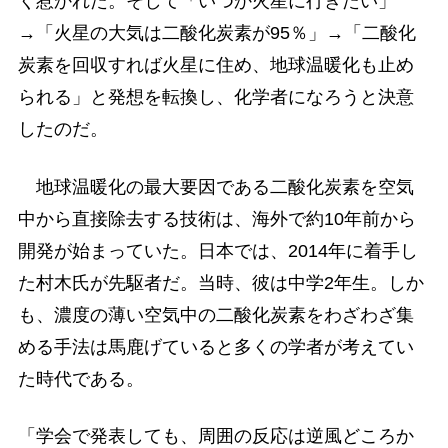
く惹かれた。そして「いつか火星に行きたい」
→「火星の大気は二酸化炭素が95％」→「二酸化
炭素を回収すれば火星に住め、地球温暖化も止め
られる」と発想を転換し、化学者になろうと決意
したのだ。
地球温暖化の最大要因である二酸化炭素を空気
中から直接除去する技術は、海外で約10年前から
開発が始まっていた。日本では、2014年に着手し
た村木氏が先駆者だ。当時、彼は中学2年生。しか
も、濃度の薄い空気中の二酸化炭素をわざわざ集
める手法は馬鹿げていると多くの学者が考えてい
た時代である。
「学会で発表しても、周囲の反応は逆風どころか