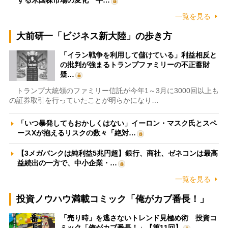
一覧を見る
大前研一「ビジネス新大陸」の歩き方
「イラン戦争を利用して儲けている」利益相反と
の批判が強まるトランプファミリーの不正蓄財
疑…
トランプ大統領のファミリー信託が今年1～3月に3000回以上も
の証券取引を行っていたことが明らかになり…
「いつ暴発してもおかしくはない」イーロン・マスク氏とスペ
ースXが抱えるリスクの数々「絶対…
【3メガバンクは純利益5兆円超】銀行、商社、ゼネコンは最高
益続出の一方で、中小企業・…
一覧を見る
投資ノウハウ満載コミック「俺がカブ番長！」
「売り時」を逃さないトレンド見極め術 投資コ
ミック「俺がカブ番長！」【第11回】