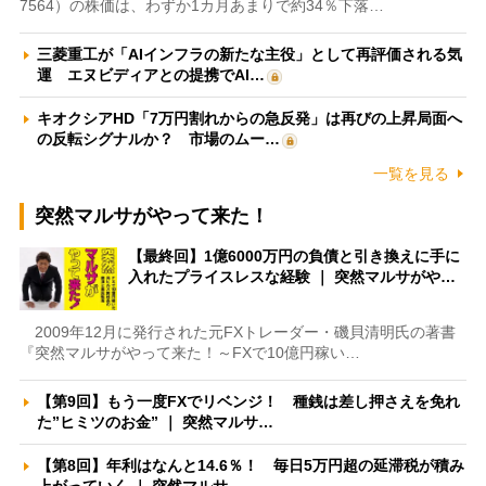
7564）の株価は、わずか1カ月あまりで約34％下落…
三菱重工が「AIインフラの新たな主役」として再評価される気
運 エヌビディアとの提携でAI…
キオクシアHD「7万円割れからの急反発」は再びの上昇局面へ
の反転シグナルか？ 市場のムー…
一覧を見る
突然マルサがやって来た！
【最終回】1億6000万円の負債と引き換えに手に
入れたプライスレスな経験 ｜ 突然マルサがや…
2009年12月に発行された元FXトレーダー・磯貝清明氏の著書
『突然マルサがやって来た！～FXで10億円稼い…
【第9回】もう一度FXでリベンジ！ 種銭は差し押さえを免れ
た”ヒミツのお金” ｜ 突然マルサ…
【第8回】年利はなんと14.6％！ 毎日5万円超の延滞税が積み
上がっていく ｜ 突然マルサ…