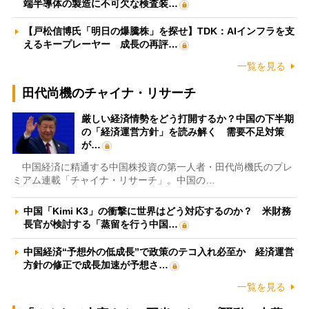
端半導体の製造に不可欠な検査装…
【戸松信博氏「明日の爆騰株」を探せ】TDK：AIインフラを支
えるキープレーヤー 成長の再評…
一覧を見る
田代尚機のチャイナ・リサーチ
厳しい経済情勢をどう打開するか？中国の下半期
の「経済運営方針」を読み解く 需要不足対策
が…
中国経済に精通する中国株投資の第一人者・田代尚機氏のプレ
ミアム連載「チャイナ・リサーチ」。中国の…
中国「Kimi K3」の衝撃に世界はどう対応するのか？ 米財務
長官が検討する「蒸留を行う中国…
中国経済“予想外の低成長”で政策のテコ入れ必至か 経済運営
方針の修正で成長加速が予想さ…
一覧を見る