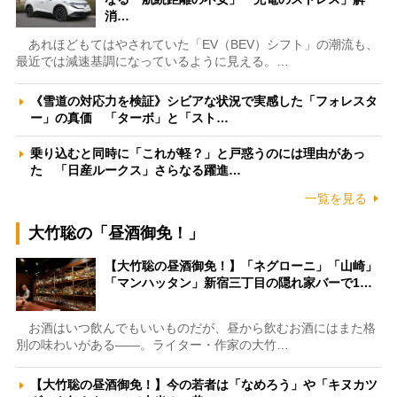
消…
あれほどもてはやされていた「EV（BEV）シフト」の潮流も、
最近では減速基調になっているように見える。…
《雪道の対応力を検証》シビアな状況で実感した「フォレスタ
ー」の真価 「ターボ」と「スト…
乗り込むと同時に「これが軽？」と戸惑うのには理由があっ
た 「日産ルークス」さらなる躍進…
一覧を見る
大竹聡の「昼酒御免！」
【大竹聡の昼酒御免！】「ネグローニ」「山崎」
「マンハッタン」新宿三丁目の隠れ家バーで1…
お酒はいつ飲んでもいいものだが、昼から飲むお酒にはまた格
別の味わいがある――。ライター・作家の大竹…
【大竹聡の昼酒御免！】今の若者は「なめろう」や「キヌカツ