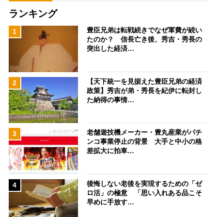
ランキング
豊臣兄弟は転戦続きでなぜ軍費が続い
1
たのか？ 信長亡き後、秀吉・秀長の
突出した経済…
【天下統一を見据えた豊臣兄弟の経済
2
政策】秀吉が弟・秀長を紀伊に転封し
た納得の事情…
老舗遊技機メーカー・豊丸産業がパチ
3
ンコ事業停止の背景 大手と中小の格
差拡大に拍車…
後悔しない老後を実現するための「ゼ
4
ロ活」の極意 「思い入れある品こそ
早めに手放す…