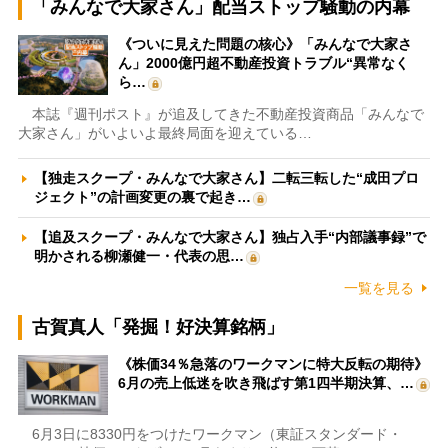
「みんなで大家さん」配当ストップ騒動の内幕
《ついに見えた問題の核心》「みんなで大家さ
ん」2000億円超不動産投資トラブル“異常なく
ら…
本誌『週刊ポスト』が追及してきた不動産投資商品「みんなで
大家さん」がいよいよ最終局面を迎えている…
【独走スクープ・みんなで大家さん】二転三転した“成田プロ
ジェクト”の計画変更の裏で起き…
【追及スクープ・みんなで大家さん】独占入手“内部議事録”で
明かされる柳瀬健一・代表の思…
一覧を見る
古賀真人「発掘！好決算銘柄」
《株価34％急落のワークマンに特大反転の期待》
6月の売上低迷を吹き飛ばす第1四半期決算、…
6月3日に8330円をつけたワークマン（東証スタンダード・