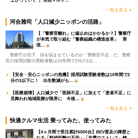
一覧を見る
河合雅司「人口減少ニッポンの活路」
【「警察官離れ」に歯止めはかかるか？】警察庁
が本気で取り組む「警察組織の構造改革」 実
現…
警察庁が目下、頭を悩ませているのが「警察官不足」だ。警察
官の採用試験の受験者数は10年間で2分の1以…
【安全・安心ニッポンの危機】採用試験受験者数は10年間で2
分の1以下に！ 出生数減がも…
【医療崩壊】人口減少で「医師不足」に加えて「患者不足」に
見舞われ地域医療が限界に 今後…
一覧を見る
快適クルマ生活 乗ってみた、使ってみた
【4ヶ月間で受注累計6000台】BEV普及の障壁と
なる「航続距離の不安」「充電のストレス」解