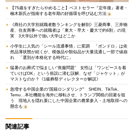
【75歳をすぎたらやめること】ベストセラー『定年後』著者・
楠木新氏が指南する老年期の好循環を呼び込む方法
《商社の大学別就職者数ランキングを解剖》三菱商事、三井物
産、住友商事への就職者は「東大・早大・慶大で約6割」の現
実 3大学以外で強い大学はどこか
小学生に人気の「シール流通事情」に変調 「ボンドロ」は依
然品薄状態が続くが、模倣品や類似品が大量流通し一部で値崩
れ 「選別が本格化する時代に」
猛暑のお葬式で悩ましい“喪服問題” 女性は「ワンピースを着
ていけばOK」という俗説に潜む誤解、なぜ「ジャケット」が
マストなのか？《1級葬祭ディレクターが解説》
急増する中国企業の“国籍ロンダリング” SHEIN、TikTok、
Temu…本社機能を海外に移転させ、トランプ関税の回避を狙
う 現地人を隠れ蓑にした中国企業の農業参入・土地取得への
懸念も
関連記事