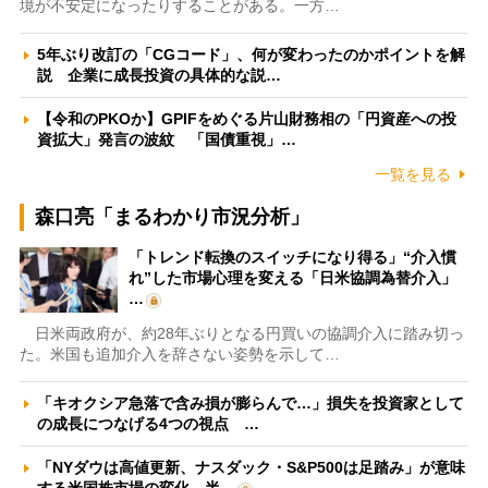
境が不安定になったりすることがある。一方…
5年ぶり改訂の「CGコード」、何が変わったのかポイントを解
説 企業に成長投資の具体的な説…
【令和のPKOか】GPIFをめぐる片山財務相の「円資産への投
資拡大」発言の波紋 「国債重視」…
一覧を見る
森口亮「まるわかり市況分析」
「トレンド転換のスイッチになり得る」“介入慣
れ”した市場心理を変える「日米協調為替介入」
…
日米両政府が、約28年ぶりとなる円買いの協調介入に踏み切っ
た。米国も追加介入を辞さない姿勢を示して…
「キオクシア急落で含み損が膨らんで…」損失を投資家として
の成長につなげる4つの視点 …
「NYダウは高値更新、ナスダック・S&P500は足踏み」が意味
する米国株市場の変化 半…