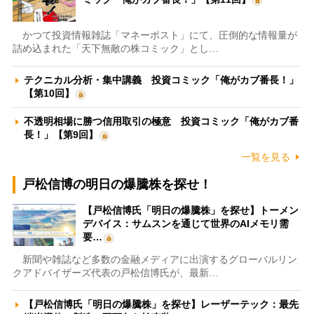
かつて投資情報雑誌「マネーポスト」にて、圧倒的な情報量が
詰め込まれた「天下無敵の株コミック」とし…
テクニカル分析・集中講義 投資コミック「俺がカブ番長！」
【第10回】
不透明相場に勝つ信用取引の極意 投資コミック「俺がカブ番
長！」【第9回】
一覧を見る
戸松信博の明日の爆騰株を探せ！
【戸松信博氏「明日の爆騰株」を探せ】トーメン
デバイス：サムスンを通じて世界のAIメモリ需
要…
新聞や雑誌など多数の金融メディアに出演するグローバルリン
クアドバイザーズ代表の戸松信博氏が、最新…
【戸松信博氏「明日の爆騰株」を探せ】レーザーテック：最先