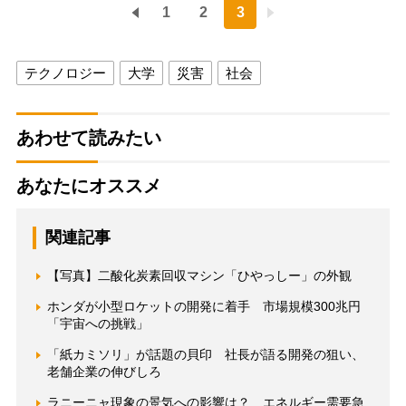
1
2
3
テクノロジー
大学
災害
社会
あわせて読みたい
あなたにオススメ
関連記事
【写真】二酸化炭素回収マシン「ひやっしー」の外観
ホンダが小型ロケットの開発に着手 市場規模300兆円
「宇宙への挑戦」
「紙カミソリ」が話題の貝印 社長が語る開発の狙い、
老舗企業の伸びしろ
ラニーニャ現象の景気への影響は？ エネルギー需要急