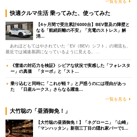
一覧を見る
快適クルマ生活 乗ってみた、使ってみた
【4ヶ月間で受注累計6000台】BEV普及の障壁と
なる「航続距離の不安」「充電のストレス」解
消…
あれほどもてはやされていた「EV（BEV）シフト」の潮流も、
最近では減速基調になっているように見える。…
《雪道の対応力を検証》シビアな状況で実感した「フォレスタ
ー」の真価 「ターボ」と「スト…
乗り込むと同時に「これが軽？」と戸惑うのには理由があっ
た 「日産ルークス」さらなる躍進…
一覧を見る
大竹聡の「昼酒御免！」
【大竹聡の昼酒御免！】「ネグローニ」「山崎」
「マンハッタン」新宿三丁目の隠れ家バーで1…