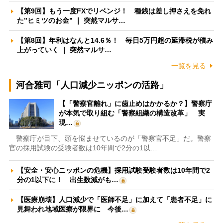
【第9回】もう一度FXでリベンジ！ 種銭は差し押さえを免れ
た”ヒミツのお金” ｜ 突然マルサ…
【第8回】年利はなんと14.6％！ 毎日5万円超の延滞税が積み
上がっていく ｜ 突然マルサ…
一覧を見る
河合雅司「人口減少ニッポンの活路」
【「警察官離れ」に歯止めはかかるか？】警察庁
が本気で取り組む「警察組織の構造改革」 実
現…
警察庁が目下、頭を悩ませているのが「警察官不足」だ。警察
官の採用試験の受験者数は10年間で2分の1以…
【安全・安心ニッポンの危機】採用試験受験者数は10年間で2
分の1以下に！ 出生数減がも…
【医療崩壊】人口減少で「医師不足」に加えて「患者不足」に
見舞われ地域医療が限界に 今後…