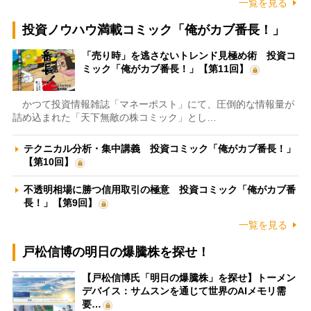
一覧を見る
投資ノウハウ満載コミック「俺がカブ番長！」
「売り時」を逃さないトレンド見極め術 投資コ
ミック「俺がカブ番長！」【第11回】
かつて投資情報雑誌「マネーポスト」にて、圧倒的な情報量が
詰め込まれた「天下無敵の株コミック」とし…
テクニカル分析・集中講義 投資コミック「俺がカブ番長！」
【第10回】
不透明相場に勝つ信用取引の極意 投資コミック「俺がカブ番
長！」【第9回】
一覧を見る
戸松信博の明日の爆騰株を探せ！
【戸松信博氏「明日の爆騰株」を探せ】トーメン
デバイス：サムスンを通じて世界のAIメモリ需
要…