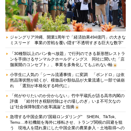
ジャングリア沖縄、開業1周年で「経済効果494億円」の大きな
ミスリード 事業の苦戦を覆い隠す“不透明すぎる巨大な数字”
「30種類以上のパン食べ放題」で行列のできる新形態レストラ
ンを手掛けるサンマルクホールディングス 同社に聞いた「店
舗展開のコンセプト」、事業を多角化してもぶれない軸
小学生に人気の「シール流通事情」に変調 「ボンドロ」は依
然品薄状態が続くが、模倣品や類似品が大量流通し一部で値崩
れ 「選別が本格化する時代に」
「何がやりたいのか分からない」竹中平蔵氏が語る高市内閣の
評価 「給付付き税額控除はその場しのぎ」いま不可欠なの
は“社会保障制度の改革議論”と指摘
急増する中国企業の“国籍ロンダリング” SHEIN、TikTok、
Temu…本社機能を海外に移転させ、トランプ関税の回避を狙
う 現地人を隠れ蓑にした中国企業の農業参入・土地取得への