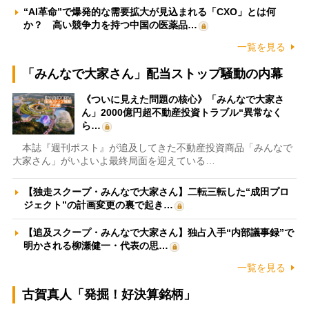
“AI革命”で爆発的な需要拡大が見込まれる「CXO」とは何
か？ 高い競争力を持つ中国の医薬品…
一覧を見る
「みんなで大家さん」配当ストップ騒動の内幕
《ついに見えた問題の核心》「みんなで大家さ
ん」2000億円超不動産投資トラブル“異常なく
ら…
本誌『週刊ポスト』が追及してきた不動産投資商品「みんなで
大家さん」がいよいよ最終局面を迎えている…
【独走スクープ・みんなで大家さん】二転三転した“成田プロ
ジェクト”の計画変更の裏で起き…
【追及スクープ・みんなで大家さん】独占入手“内部議事録”で
明かされる柳瀬健一・代表の思…
一覧を見る
古賀真人「発掘！好決算銘柄」