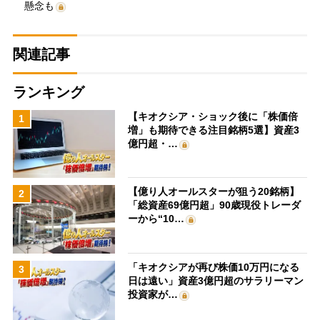
懸念も
関連記事
ランキング
【キオクシア・ショック後に「株価倍
1
増」も期待できる注目銘柄5選】資産3
億円超・…
【億り人オールスターが狙う20銘柄】
2
「総資産69億円超」90歳現役トレーダ
ーから“10…
「キオクシアが再び株価10万円になる
3
日は遠い」資産3億円超のサラリーマン
投資家が…