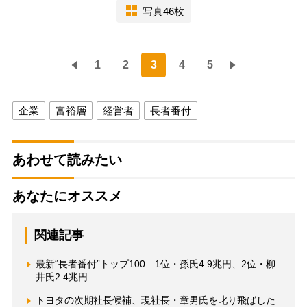
写真46枚
1
2
3
4
5
企業
富裕層
経営者
長者番付
あわせて読みたい
あなたにオススメ
関連記事
最新“長者番付”トップ100 1位・孫氏4.9兆円、2位・柳
井氏2.4兆円
トヨタの次期社長候補、現社長・章男氏を叱り飛ばした