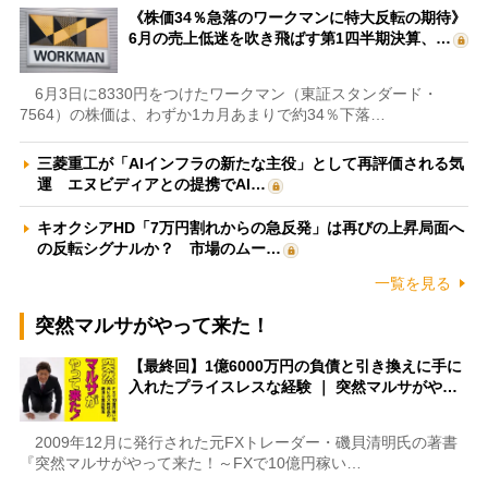
《株価34％急落のワークマンに特大反転の期待》
6月の売上低迷を吹き飛ばす第1四半期決算、…
6月3日に8330円をつけたワークマン（東証スタンダード・
7564）の株価は、わずか1カ月あまりで約34％下落…
三菱重工が「AIインフラの新たな主役」として再評価される気
運 エヌビディアとの提携でAI…
キオクシアHD「7万円割れからの急反発」は再びの上昇局面へ
の反転シグナルか？ 市場のムー…
一覧を見る
突然マルサがやって来た！
【最終回】1億6000万円の負債と引き換えに手に
入れたプライスレスな経験 ｜ 突然マルサがや…
2009年12月に発行された元FXトレーダー・磯貝清明氏の著書
『突然マルサがやって来た！～FXで10億円稼い…