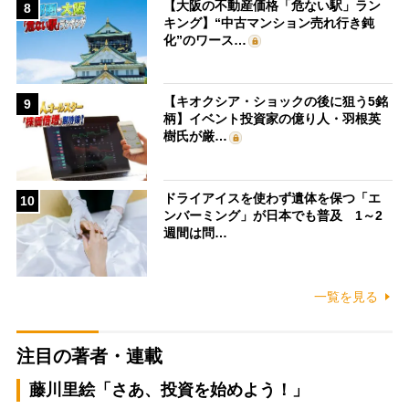
【大阪の不動産価格「危ない駅」ラン
8
キング】“中古マンション売れ行き鈍
化”のワース…
【キオクシア・ショックの後に狙う5銘
9
柄】イベント投資家の億り人・羽根英
樹氏が厳…
ドライアイスを使わず遺体を保つ「エ
10
ンバーミング」が日本でも普及 1～2
週間は問…
一覧を見る
注目の著者・連載
藤川里絵「さあ、投資を始めよう！」