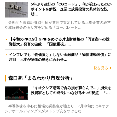
5年ぶり改訂の「CGコード」、何が変わったのか
ポイントを解説 企業に成長投資の具体的な説
明…
金融庁と東京証券取引所が共同で策定している上場企業の経営
や取締役会のあり方を定める「コーポレート…
【令和のPKOか】GPIFをめぐる片山財務相の「円資産への投
資拡大」発言の波紋 「国債重視」…
インフレでも「物価負け」しない金融商品「物価連動国債」に
注目 元本が物価の動きに合わせ…
一覧を見る
森口亮「まるわかり市況分析」
「キオクシア急落で含み損が膨らんで…」損失を
投資家としての成長につなげる4つの視点 「…
半導体株を中心に相場の調整色が強まり、7月中旬にはキオク
シアホールディングスがストップ安をつけるな…