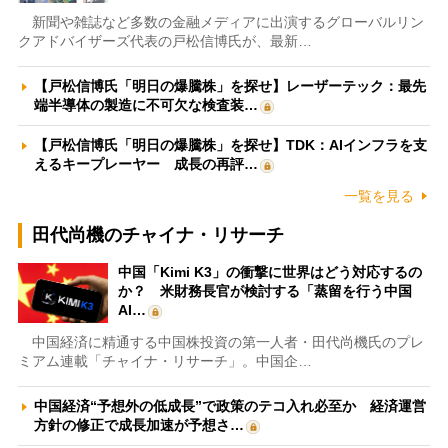
新聞や雑誌など多数の金融メディアに出演するグローバルリン
クアドバイザーズ代表の戸松信博氏が、最新…
【戸松信博氏「明日の爆騰株」を探せ】レーザーテック：最先
端半導体の製造に不可欠な検査装…
【戸松信博氏「明日の爆騰株」を探せ】TDK：AIインフラを支
えるキープレーヤー 成長の再評…
一覧を見る
田代尚機のチャイナ・リサーチ
中国「Kimi K3」の衝撃に世界はどう対応するの
か？ 米財務長官が検討する「蒸留を行う中国
AI…
中国経済に精通する中国株投資の第一人者・田代尚機氏のプレ
ミアム連載「チャイナ・リサーチ」。中国企…
中国経済“予想外の低成長”で政策のテコ入れ必至か 経済運営
方針の修正で成長加速が予想さ…