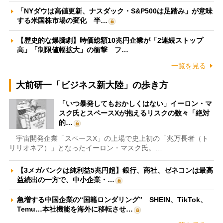
「NYダウは高値更新、ナスダック・S&P500は足踏み」が意味
する米国株市場の変化 半…
【歴史的な爆騰劇】時価総額10兆円企業が「2連続ストップ
高」「制限値幅拡大」の衝撃 フ…
一覧を見る
大前研一「ビジネス新大陸」の歩き方
「いつ暴発してもおかしくはない」イーロン・マ
スク氏とスペースXが抱えるリスクの数々「絶対
的…
宇宙開発企業「スペースX」の上場で史上初の「兆万長者（ト
リリオネア）」となったイーロン・マスク氏。…
【3メガバンクは純利益5兆円超】銀行、商社、ゼネコンは最高
益続出の一方で、中小企業・…
急増する中国企業の“国籍ロンダリング” SHEIN、TikTok、
Temu…本社機能を海外に移転させ…