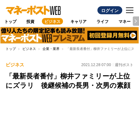
ログイン
トップ
投資
ビジネス
キャリア
ライフ
マネー
トップ
ビジネス
企業・業界
「最新長者番付」柳井ファミリーが上位にズラ
ビジネス
2021.12.28 07:00
週刊ポスト
「最新長者番付」柳井ファミリーが上位
にズラリ 後継候補の長男・次男の素顔
Loaded
:
100.00%
/
Unmute