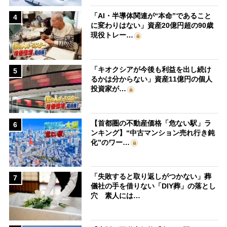
「AI・半導体関連が“本命”であること
4
に変わりはない」資産20億円超の90歳
現役トレー…
「キオクシアが今後も利益を出し続け
5
るかは分からない」資産11億円の個人
投資家が…
【首都圏の不動産価格「危ない駅」ラ
6
ンキング】“中古マンション売れ行き鈍
化”のワー…
「失敗すると取り返しがつかない」葬
7
儀社の手を借りない「DIY葬」の落とし
穴 素人には…