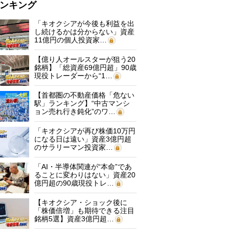
ンキング
「キオクシアが今後も利益を出
し続けるかは分からない」資産
11億円の個人投資家…
【億り人オールスターが狙う20
銘柄】「総資産69億円超」90歳
現役トレーダーから“1…
【首都圏の不動産価格「危ない
駅」ランキング】“中古マンシ
ョン売れ行き鈍化”のワ…
「キオクシアが再び株価10万円
になる日は遠い」資産3億円超
のサラリーマン投資家…
「AI・半導体関連が“本命”であ
ることに変わりはない」資産20
億円超の90歳現役トレ…
【キオクシア・ショック後に
「株価倍増」も期待できる注目
銘柄5選】資産3億円超…