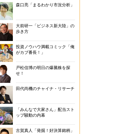
森口亮「まるわかり市況分析」
大前研一「ビジネス新大陸」の
歩き方
投資ノウハウ満載コミック「俺
がカブ番長！」
戸松信博の明日の爆騰株を探
せ！
田代尚機のチャイナ・リサーチ
「みんなで大家さん」配当スト
ップ騒動の内幕
古賀真人「発掘！好決算銘柄」