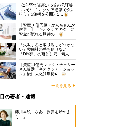
《2年弱で資産17.5倍の元証券
マンが「キオクシア急落で次に
狙う」5銘柄を公開》1…
【資産10億円超・かんちさんが
厳選！】「キオクシアの次」に
資金が流れる期待の…
「失敗すると取り返しがつかな
い」葬儀社の手を借りない
「DIY葬」の落とし穴 素人
に…
【資産11億円マック・チェリー
さん厳選「キオクシア・ショッ
ク」後に大化け期待4…
一覧を見る
目の著者・連載
藤川里絵「さあ、投資を始めよ
う！」