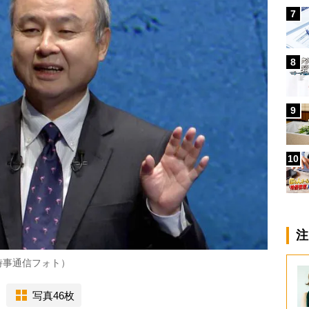
7
8
9
10
注
時事通信フォト）
写真46枚