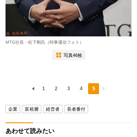
MTG社長・松下剛氏（時事通信フォト）
写真46枚
1
2
3
4
5
企業
富裕層
経営者
長者番付
あわせて読みたい