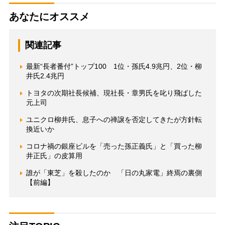
あなたにオススメ
関連記事
最新“長者番付”トップ100 1位・孫氏4.9兆円、2位・柳
井氏2.4兆円
トヨタの次期社長候補、現社長・章男氏を叱り飛ばした
元上司
ユニクロ柳井氏、息子への禅譲を否定してきたが方針転
換近いか
コロナ禍の銀座ビルを「売った孫正義氏」と「買った柳
井正氏」の皮算用
誰が「東芝」を殺したのか 「日の丸家電」終焉の裏側
【前編】