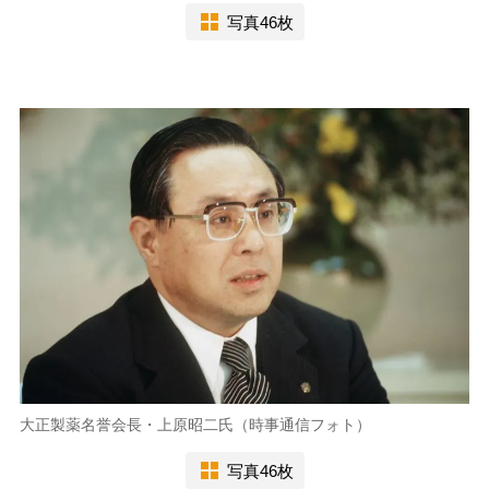
写真46枚
大正製薬名誉会長・上原昭二氏（時事通信フォト）
写真46枚